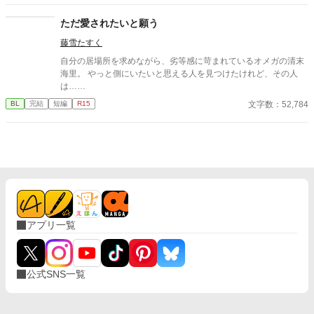
どどこか薄情な笑みを浮かべながら、一枚の小切手を私に投げ渡
す。 「長い間、俺に従ってきたんだから、君を傷つけたりはしな
ただ愛されたいと願う
い。」 「結婚の日には招待状を送る。必ず来て、席につけよ。」
藤雪たすく
--- いくつかのコメントを拝見し、大変申し訳なく思っておりま
す。 私は現在日本語を勉強しており、この文章はAI作品ではあり
自分の居場所を求めながら、劣等感に苛まれているオメガの清末
ませんが、 一部に翻訳ソフトを使用しています。 もし読んでくだ
海里。 やっと側にいたいと思える人を見つけたけれど、その人
さる中で日本語のおかしな点をご指摘いただけましたら、 本当に
は……
ありがたく思います。
文字数：52,784
BL
完結
短編
R15
アプリ一覧
公式SNS一覧