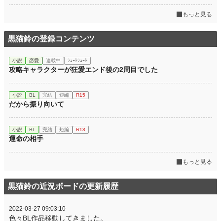
もっと見る
黒猫鈴の登録コンテンツ
小説
恋愛
連載中
ｼｮｰﾄｼｮｰﾄ
攻略キャラクターが狂愛エンド後の2周目でした
小説
BL
完結
短編
R15
だから振り向いて
小説
BL
完結
短編
R18
運命の相手
もっと見る
黒猫鈴の近況ボードの更新履歴
2022-03-27 09:03:10
色々BL作品移動してきました。