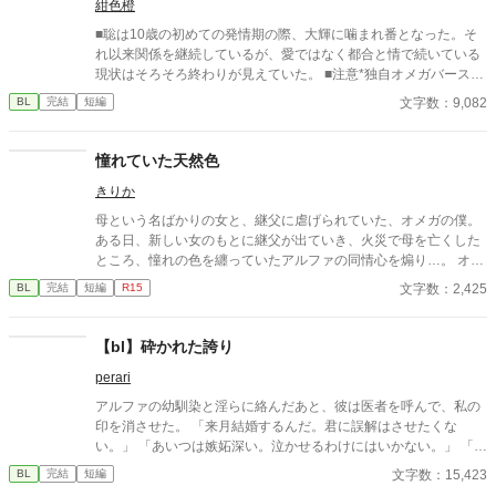
紺色橙
■聡は10歳の初めての発情期の際、大輝に噛まれ番となった。そ
れ以来関係を継続しているが、愛ではなく都合と情で続いている
現状はそろそろ終わりが見えていた。 ■注意*独自オメガバース設
定。■『それは愛か本能か』と同じ世界設定です。関係は一切な
文字数：9,082
BL
完結
短編
し。
憧れていた天然色
きりか
母という名ばかりの女と、継父に虐げられていた、オメガの僕。
ある日、新しい女のもとに継父が出ていき、火災で母を亡くした
ところ、憧れの色を纏っていたアルファの同情心を煽り…。 オメ
ガバースですが、活かしきれていなくて申し訳ないです。
文字数：2,425
BL
完結
短編
R15
【bl】砕かれた誇り
perari
アルファの幼馴染と淫らに絡んだあと、彼は医者を呼んで、私の
印を消させた。 「来月結婚するんだ。君に誤解はさせたくな
い。」 「あいつは嫉妬深い。泣かせるわけにはいかない。」 「君
ももう年頃の残り物のオメガだろ？ 俺の印をつけたまま、他の
文字数：15,423
BL
完結
短編
アルファとお見合いするなんてありえない。」 彼は冷たく、けれ