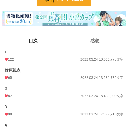
24h.ポイント
63 pt
文字数
18,445
更新日時
2022.03.26 15:11
初回公開日時
2022.03.24 10:01
目次
感想
初回完結日時
2022.03.25 23:44
1
週間ポイント
593 pt (13,059 位)
122
2022.03.24 10:01
1,773文字
月間ポイント
3,202 pt (11,692 位)
菅原視点
65
2022.03.24 13:58
1,736文字
年間ポイント
38,158 pt (12,786 位)
2
累計ポイント
192,658 pt (20,464 位)
82
2022.03.24 16:43
1,009文字
3
90
2022.03.24 17:37
2,910文字
4