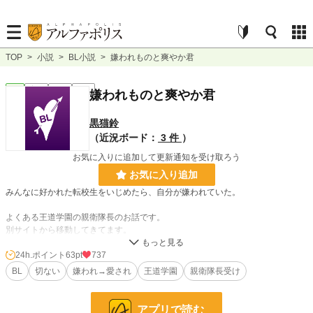
TOP
>
小説
>
BL小説
>
嫌われものと爽やか君
BL
完結
短編
R15
嫌われものと爽やか君
黒猫鈴
（近況ボード：
3 件
）
お気に入りに追加して更新通知を受け取ろう
お気に入り追加
みんなに好かれた転校生をいじめたら、自分が嫌われていた。
よくある王道学園の親衛隊長のお話です。
別サイトから移動してきてます。
24h.ポイント
63pt
737
小説
14,816 位 / 228,928 件
BL
切ない
嫌われ→愛され
王道学園
親衛隊長受け
BL
3,584 位 / 31,451 件
お気に入り
328
アプリで読む