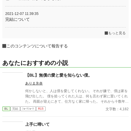
2021-12-07 11:39:35
完結について
もっと見る
このコンテンツについて報告する
あなたにおすすめの小説
【BL】無償の愛と愛を知らない僕。
ありま氷炎
何かしないと、人は僕を愛してくれない。 それが嫌で、僕は家を
飛び出した。 僕を拾ってくれた人は、何も言わず家に置いてくれ
た。 両親が迎えにきて、仕方なく家に帰った。 それから十数年
後、僕は彼と再会した。
文字数：4,182
BL
完結
ｼｮｰﾄｼｮｰﾄ
R15
上手に啼いて