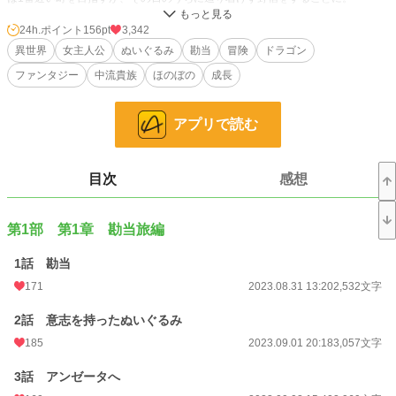
暇だったので、ぬいぐるみを完成させようと意気込み、ついに夜更けに完成させ
る。
24h.ポイント
156pt
3,342
疲れから眠りこけていると聞き慣れない低い声。
異世界
女主人公
ぬいぐるみ
勘当
冒険
ドラゴン
なんと、ぬいぐるみが喋っていた。
ファンタジー
中流貴族
ほのぼの
成長
しかもぬいぐるみには帰りたい場所があるようで……。
天真爛漫娘✕ワケアリぬいぐるみのドタバタ冒険ファンタジー。
アプリで読む
※この作品は小説家になろう・ノベルアップ+にも掲載しています。
目次
感想
小説
8,906 位 / 228,955 件
ファンタジー
1,794 位 / 53,362 件
第1部 第1章 勘当旅編
お気に入り
300
1話 勘当
24h.ポイント
156 pt
171
2023.08.31 13:20
2,532文字
文字数
151,836
2話 意志を持ったぬいぐるみ
更新日時
2026.08.08 17:29
185
2023.09.01 20:18
3,057文字
初回公開日時
2023.08.31 13:20
3話 アンゼータへ