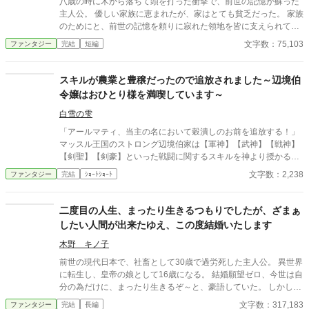
八歳の時に木から落ちて頭を打った衝撃で、前世の記憶が蘇った
主人公。 優しい家族に恵まれたが、家はとても貧乏だった。 家族
のためにと、前世の記憶を頼りに寂れた領地を皆に支えられて
徐々に発展させていく。 主人公は、魔法・知識チートは持ってい
文字数：75,103
ファンタジー
完結
短編
ません。 加筆修正しました。 お手に取って頂けたら嬉しいです。
スキルが農業と豊穣だったので追放されました～辺境伯
令嬢はおひとり様を満喫しています～
白雪の雫
「アールマティ、当主の名において穀潰しのお前を追放する！」
マッスル王国のストロング辺境伯家は【軍神】【武神】【戦神】
【剣聖】【剣豪】といった戦闘に関するスキルを神より授かるか
らなのか、代々優れた軍人・武人を輩出してきた家柄だ。 そんな
文字数：2,238
ファンタジー
完結
ｼｮｰﾄｼｮｰﾄ
家に産まれたからなのか、ストロング家の者は【力こそ正義】と
言わんばかりに見事なまでに脳筋思考の持ち主だった。 だが、こ
の世には例外というものがある。 ストロング家の次女であるアー
二度目の人生、まったり生きるつもりでしたが、ざまぁ
ルマティだ。 実はアールマティ、日本人として生きていた前世の
したい人間が出来たゆえ、この度結婚いたします
記憶を持っているのだが、その事を話せば病院に送られてしまう
という恐怖があるからなのか誰にも打ち明けていない。 そんなア
木野 キノ子
ールマティが授かったスキルは【農業】と【豊穣】 戦いに役に立
前世の現代日本で、社畜として30歳で過労死した主人公。 異世界
たないスキルという事で、アールマティは父からストロング家追
に転生し、皇帝の娘として16歳になる。 結婚願望ゼロ、今世は自
放を宣告されたのだ。 「仰せのままに」 父の言葉に頭を下げた
分の為だけに、まったり生きるぞ～と、豪語していた。 しかしひ
後、屋敷を出て行こうとしているアールマティを母と兄弟姉妹、
ょんなことから舞い込んだ見合い相手を調べているうちに、どう
文字数：317,183
ファンタジー
完結
長編
そして家令と使用人達までもが嘲笑いながら罵っている。 「食糧