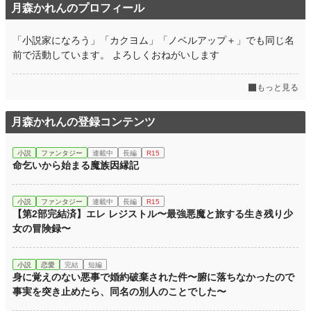
月森かれんのプロフィール
「小説家になろう」「カクヨム」「ノベルアップ＋」でも同じ名
前で活動しています。 よろしくおねがいします
もっと見る
月森かれんの登録コンテンツ
小説
ファンタジー
連載中
長編
R15
命乞いから始まる魔族因縁記
小説
ファンタジー
連載中
長編
R15
【第2部完結済】エレ レジストル〜最強悪魔と旅する生き残り少
女の冒険録〜
小説
恋愛
完結
短編
身に覚えのない悪事で婚約破棄された件〜腑に落ちなかったので
事実を突き止めたら、同名の別人のことでした〜