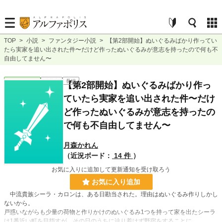
TOP
>
小説
>
ファンタジー小説
>
【第2部開始】ぬいぐるみばかり作ってい
たら実家を追い出された件〜だけど作ったぬいぐるみが意志を持ったので何も不
自由してません〜
ファンタジー
連載中
長編
【第2部開始】ぬいぐるみばかり作っ
ていたら実家を追い出された件〜だけ
ど作ったぬいぐるみが意志を持ったの
で何も不自由してません〜
月森かれん
（近況ボード：
14 件
）
お気に入りに追加して更新通知を受け取ろう
お気に入り追加
中流貴族シーラ・カロンは、ある日勘当された。理由はぬいぐるみ作りしかし
ないから。
戸惑いながらも少量の荷物と作りかけのぬいぐるみ1つを持って家を出たシーラ
は1番近い町を目指すが、その日のうちに辿り着けず野宿をすることに。