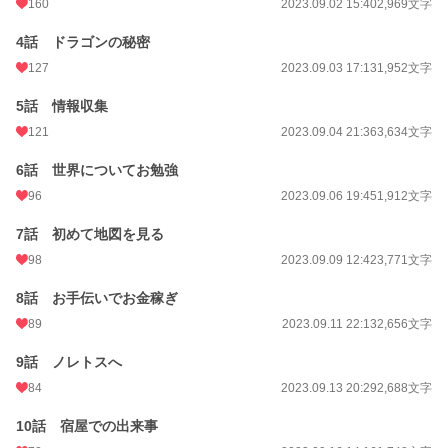
週間ポイント
551 pt (13,672 位)
160
2023.09.02 15:40
2,969文字
月間ポイント
2,780 pt (12,848 位)
4話 ドラゴンの秘密
127
2023.09.03 17:13
1,952文字
年間ポイント
47,304 pt (10,864 位)
累計ポイント
5話 情報収集
138,977 pt (25,048 位)
121
2023.09.04 21:36
3,634文字
6話 世界についてお勉強
96
2023.09.06 19:45
1,912文字
7話 初めて地図を見る
98
2023.09.09 12:42
3,771文字
8話 お手伝いでお金稼ぎ
89
2023.09.11 22:13
2,656文字
9話 ノレトスへ
84
2023.09.13 20:29
2,688文字
10話 宿屋での出来事