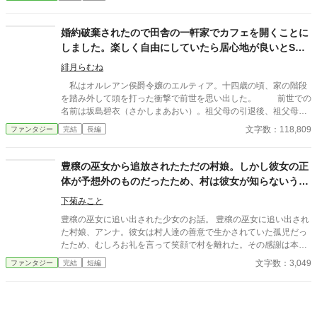
にも我慢がならなくなった。 良い人間を寄ってたかっていじめる
と食料って人間の生命活動に置いて一番大事なことなのに･･･」
なんざ、前世でも今世でも、絶対に許せ～ん。 こうして結婚を決
脳筋に何を言っても無駄だと子供の頃から悟っていたアールマテ
意した主人公は…。 さてさて、無事にざまぁを完成できるのか？
婚約破棄されたので田舎の一軒家でカフェを開くことに
ィは他国へと亡命する。 アールマティが森の奥でおひとり様を満
しました。楽しく自由にしていたら居心地が良いとS級
喫している頃 ストロング領は大飢饉となっていた。 農業系のゲー
ムをやっていた時に思い付いた話です。 主人公のスキルはゲーム
冒険者達が毎日通い詰めるようになりました
緋月らむね
がベースになっているので、作物が実るのに時間を要しないし、
追放された後は現代的な暮らしをしているという実にご都合主義
私はオルレアン侯爵令嬢のエルティア。十四歳の頃、家の階段
です。 短い話という理由で色々深く考えた話ではないからツッコ
を踏み外して頭を打った衝撃で前世を思い出した。 前世での
ミどころ満載です。
名前は坂島碧衣（さかしまあおい）。祖父母の引退後、祖父母の
経営していた大好きなカフェを継ぐつもりでいたのに就職先がブ
文字数：118,809
ファンタジー
完結
長編
ラック企業で過労の挙句、継ぐ前に死んでしまった。そして、自
分が息抜きでやっていた乙女ゲーム「星屑のカンパニー」の悪役
令嬢、オルレアン侯爵令嬢エルティアに転生してることに気がつ
豊穣の巫女から追放されたただの村娘。しかし彼女の正
いた。 エルティアは１８歳の舞踏会で婚約者から悪役令嬢とし
体が予想外のものだったため、村は彼女が知らないうち
て断罪され、婚約破棄を言い渡される。その後、父親から家を追
に崩壊する。
い出され、よからぬ輩に襲われて殺される。 前世だってやりた
下菊みこと
かったことができずに死んでしまったのに、転生してもそんな悲
豊穣の巫女に追い出された少女のお話。 豊穣の巫女に追い出され
惨な人生を送るなんて、たまったもんじゃない！！それなら私は
た村娘、アンナ。彼女は村人達の善意で生かされていた孤児だっ
前世継ごうと思っていた祖父母のやっていたようなカフェを開い
たため、むしろお礼を言って笑顔で村を離れた。その感謝は本物
て楽しく自由な人生を送りたい。 そして私は王都と実家を飛び
だった。なにも持たない彼女は、果たしてどこに向かうのか…。
文字数：3,049
ファンタジー
完結
短編
出して森が開けた自然豊かな場所で念願のカフェを侍女のシサと
小説家になろう様でも投稿しています。
ともに開くことができた。 森が開けた自然豊かな場所で楽しく
自由にカフェをやっていたら、個性豊かなS級冒険者たちが常連
として私のカフェにやってくるようになりました！