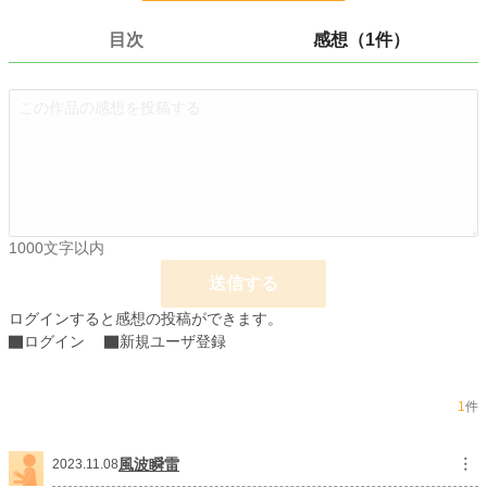
小説
37,822 位 / 229,046 件
目次
感想（1件）
恋愛
16,531 位 / 66,406 件
お気に入り
56
24h.ポイント
7 pt
文字数
70,266
更新日時
2023.11.02 23:00
1000文字以内
初回公開日時
2023.09.06 10:21
送信する
初回完結日時
2023.11.02 23:01
ログインすると感想の投稿ができます。
週間ポイント
84 pt (36,342 位)
ログイン
新規ユーザ登録
月間ポイント
378 pt (39,485 位)
1
件
年間ポイント
3,683 pt (52,803 位)
累計ポイント
36,830 pt (52,521 位)
風波瞬雷
︙
2023.11.08