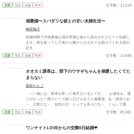
早く出世しそうだったから。 しかし、そんなドSな後輩が美優の
文字数：11,518
恋愛
完結
短編
R18
仕事を手伝うために自宅にくることになり、さらにはずっと好き
だったと告白されて———。 美優は彼のことを恋愛対象として見
たことは一度もなかったはずなのに、意外とキュートな一面のあ
溺愛婚〜スパダリな彼との甘い夫婦生活〜
る後輩になんだか絆されてしまって……？ 2021.08.13
鳴宮鶉子
頭脳明晰で才徳兼備な眉目秀麗な彼から告白されスピード結婚し
ます。彼を狙ってた子達から嫌がらせされても助けてくれる彼が
好き
文字数：10,648
恋愛
完結
短編
R18
オオカミ課長は、部下のウサギちゃんを溺愛したくてた
まらない
若松だんご
――俺には、将来を誓った相手がいるんです。 お昼休み。通
りがかった一階ロビーで繰り広げられてた修羅場。あ～課長だあ
～、大変だな～、女性の方、とっても美人だな～、ぐらいで通り
過ぎようと思ってたのに。 ――この人です！ この人と結婚を
文字数：85,381
恋愛
完結
長編
R18
前提につき合ってるんです。 ほげええっ!? ちょっ、ちょっと
待ってください、課長！ あたしと課長って、ただの上司と部下
ですよねっ!? いつから本人の了承もなく、そういう関係になっ
ワンナイトLOVEからの交際0日結婚❤︎
たんですかっ!? あたし、おっそろしいオオカミ課長とそんな未