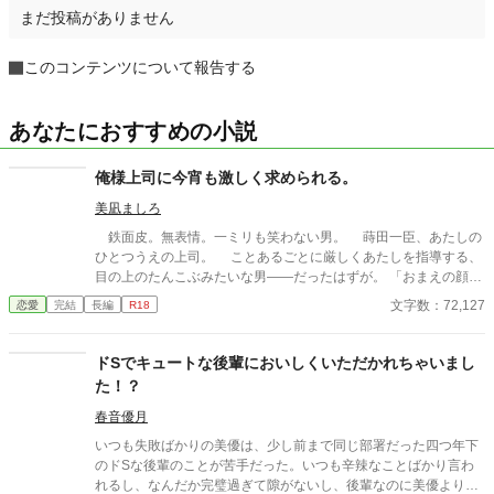
まだ投稿がありません
このコンテンツについて報告する
あなたにおすすめの小説
俺様上司に今宵も激しく求められる。
美凪ましろ
鉄面皮。無表情。一ミリも笑わない男。 蒔田一臣、あたしの
ひとつうえの上司。 ことあるごとに厳しくあたしを指導する、
目の上のたんこぶみたいな男――だったはずが。 「おまえの顔、
えっろい」 神様仏様どうしてあたしはこの男に今宵も激しく愛
文字数：72,127
恋愛
完結
長編
R18
しこまれているのでしょう。 ――2000年代初頭、IT系企業で懸
命に働く新卒女子×厳しめの俺様男子との恋物語。 ＊＊2026.01.0
2start～2026.01.17end＊＊ ◆エブリスタ様にも掲載。人気沸騰
ドSでキュートな後輩においしくいただかれちゃいまし
中です！ https://estar.jp/novels/26513389
た！？
春音優月
いつも失敗ばかりの美優は、少し前まで同じ部署だった四つ年下
のドSな後輩のことが苦手だった。いつも辛辣なことばかり言わ
れるし、なんだか完璧過ぎて隙がないし、後輩なのに美優よりも