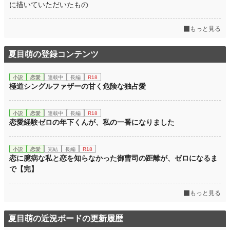
に描いていただいたもの
もっと見る
夏目萌の登録コンテンツ
小説
恋愛
連載中
長編
R18
極道シングルファザーの甘く危険な独占愛
小説
恋愛
連載中
長編
R18
恋愛経験ゼロの年下くんが、私の一番になりました
小説
恋愛
完結
長編
R18
恋に臆病な私と恋を知らなかった御曹司の距離が、ゼロになるま
で【完】
もっと見る
夏目萌の近況ボードの更新履歴