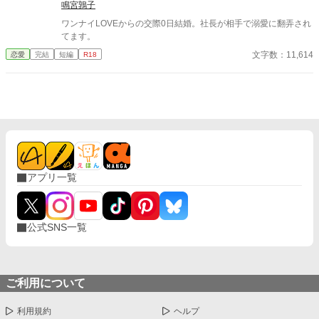
鳴宮鶉子
来は予定しておりませんがっ!? 課長が、専務の令嬢とのおつき
合いを断るネタにされてしまったあたし。それだけでも大変なの
ワンナイLOVEからの交際0日結婚。社長が相手で溺愛に翻弄され
に、あたしの住むアパートの部屋が、上の住人の失態で水浸しに
てます。
なって引っ越しを余儀なくされて。 ――俺のところに来い。
文字数：11,614
恋愛
完結
短編
R18
オオカミ課長に、強引に同居させられた。 ――この方が、恋人
らしいだろ。 うん。そうなんだけど。そうなんですけど。 気
分は、オオカミの巣穴に連れ込まれたウサギ。 イケメンだけど
おっかないオオカミ課長と、どんくさくって天然の部下ウサギ。
(仮)の恋人なのに、どうやらオオカミ課長は、ウサギをかまい
たくてしかたないようで――？？？ すれ違いと勘違いと溺愛が
すぎる二人の物語。
アプリ一覧
公式SNS一覧
ご利用について
利用規約
ヘルプ