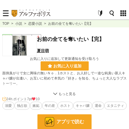
TOP
>
小説
>
恋愛小説
>
お前の全てを奪いたい【完】
恋愛
完結
長編
R18
お前の全てを奪いたい【完】
夏目萌
お気に入りに追加して更新通知を受け取ろう
お気に入り追加
面倒臭がりで女に興味の無いＮｏ．1ホストと、お人好しで一途な鈍臭い新人キ
ャバ嬢が出逢い、お互いに初めて本気の『好き』を知る、ちょっと大人なラブス
トーリー。
《――これ程までに人を好きになれるなんて思わなかった。この出逢いはきっと
運命》
24h.ポイント
7pt
10
溺愛
独占欲
嫉妬
年の差
ホスト
キャバ嬢
運命
エタニティ
※別名義にて掲載していたものを改稿して公開し直しています。この小説はあく
アプリで読む
までもフィクションです。実在の人物・団体等とは一切関係ありません。