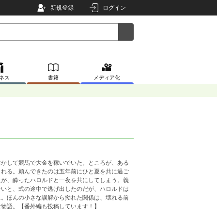
新規登録
ログイン
ネス
書籍
メディア化
生かして競馬で大金を稼いでいた。ところが、ある
まれる。頼んできたのは五年前にひと夏を共に過ご
たが、酔ったハロルドと一夜を共にしてしまう。義
ないと、式の途中で逃げ出したのだが、ハロルドは
…。ほんの小さな誤解から拗れた関係は、壊れる前
な物語。【番外編も投稿しています！】