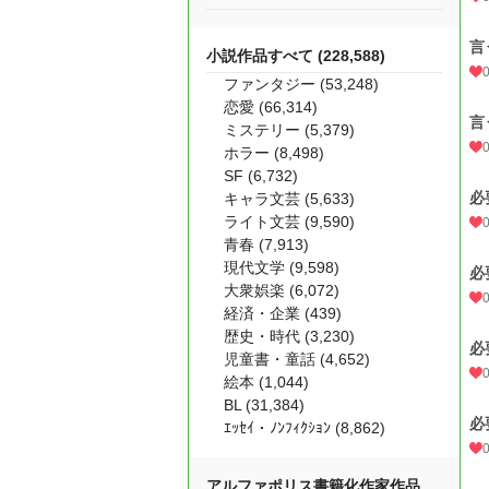
言
小説作品すべて (228,588)
ファンタジー (53,248)
恋愛 (66,314)
言
ミステリー (5,379)
ホラー (8,498)
SF (6,732)
必
キャラ文芸 (5,633)
ライト文芸 (9,590)
青春 (7,913)
現代文学 (9,598)
必
大衆娯楽 (6,072)
経済・企業 (439)
歴史・時代 (3,230)
必
児童書・童話 (4,652)
絵本 (1,044)
BL (31,384)
必
ｴｯｾｲ・ﾉﾝﾌｨｸｼｮﾝ (8,862)
アルファポリス書籍化作家作品