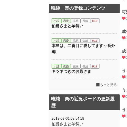
唯純 楽の登録コンテンツ
可
小説
恋愛
完結
長編
R18
伯爵さまと羊飼い
成
小説
恋愛
完結
短編
R18
本当は、二番目に愛してます～番外
成
編
小説
恋愛
完結
長編
R18
う
キツネつきのお殿さま
もっと見る
う
唯純 楽の近況ボードの更新履
歴
う
2019-09-01 08:54:18
伯爵さまと羊飼い