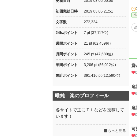
更新日時
2019.03.05 00:00
初回完結日時
2019.03.05 21:51
小
文字数
272,334
24h.ポイント
7 pt (37,117位)
週間ポイント
21 pt (62,459位)
月間ポイント
245 pt (47,680位)
年間ポイント
3,206 pt (56,012位)
嫌
累計ポイント
391,416 pt (12,590位)
危
唯純 楽のプロフィール
危
各サイトで主にＴＬなどを投稿して
います！
可
もっと見る