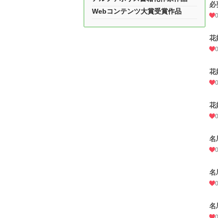
必
Webコンテンツ大賞受賞作品
花
花
花
名
名
名