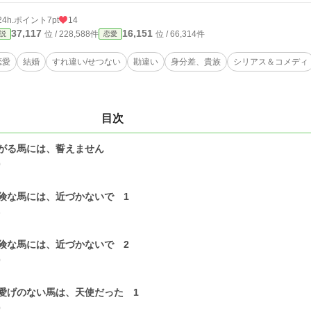
24h.ポイント
7pt
14
37,117
16,151
位 / 228,588件
位 / 66,314件
説
恋愛
恋愛
結婚
すれ違い/せつない
勘違い
身分差、貴族
シリアス＆コメディ
目次
がる馬には、誓えません
0
険な馬には、近づかないで 1
6
険な馬には、近づかないで 2
0
愛げのない馬は、天使だった 1
0