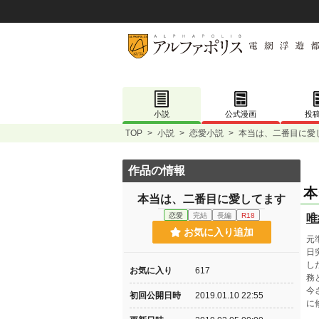
小説
公式漫画
投
TOP
>
小説
>
恋愛小説
>
本当は、二番目に愛
作品の情報
本
本当は、二番目に愛してます
恋愛
完結
長編
R18
唯
お気に入り追加
元
日
し
お気に入り
617
務
今
初回公開日時
2019.01.10 22:55
に