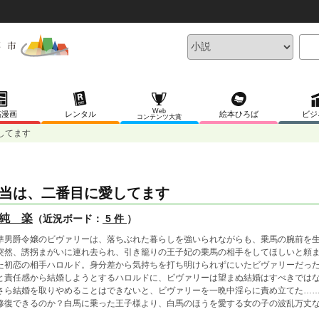
Web
稿漫画
レンタル
絵本ひろば
ビジ
コンテンツ大賞
してます
当は、二番目に愛してます
純 楽
（近況ボード：
5 件
）
準男爵令嬢のビヴァリーは、落ちぶれた暮らしを強いられながらも、乗馬の腕前を
突然、誘拐まがいに連れ去られ、引き籠りの王子妃の乗馬の相手をしてほしいと頼
た初恋の相手ハロルド。身分差から気持ちを打ち明けられずにいたビヴァリーだっ
と責任感から結婚しようとするハロルドに、ビヴァリーは望まぬ結婚はすべきでは
さら結婚を取りやめることはできないと、ビヴァリーを一晩中淫らに責め立てた…
修復できるのか？白馬に乗った王子様より、白馬のほうを愛する女の子の波乱万丈