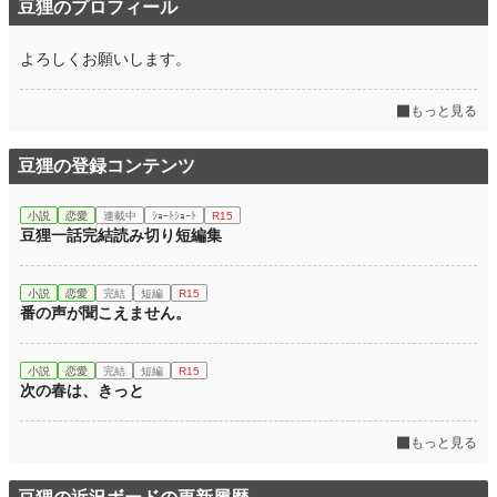
豆狸のプロフィール
よろしくお願いします。
もっと見る
豆狸の登録コンテンツ
小説
恋愛
連載中
ｼｮｰﾄｼｮｰﾄ
R15
豆狸一話完結読み切り短編集
小説
恋愛
完結
短編
R15
番の声が聞こえません。
小説
恋愛
完結
短編
R15
次の春は、きっと
もっと見る