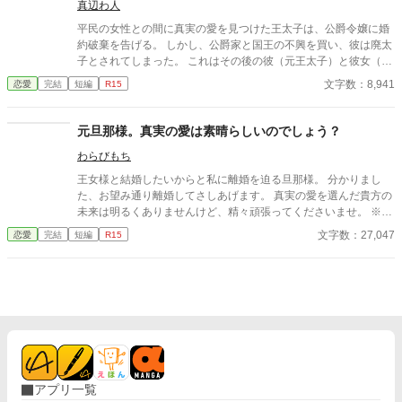
の、架空の世界のお話です。 全15話で完結になります。 この物
真辺わ人
語は、主人公が8話で登場しなくなります。 感想の返信が出来な
平民の女性との間に真実の愛を見つけた王太子は、公爵令嬢に婚
くて、申し訳ありません。 たくさんの感想ありがとうございま
約破棄を告げる。 しかし、公爵家と国王の不興を買い、彼は廃太
す。 次作の『もう二度とあなたの妻にはなりません！』は、この
子とされてしまった。 これはその後の彼（元王太子）と彼女（平
お話の続編になっております。 このお話はバッドエンドでした
民少女）のお話です。 数年後に彼女が語る真実とは……？ 前中後
文字数：8,941
恋愛
完結
短編
R15
が、次作はただただシュリルが幸せになるお話です。 良かったら
編の三部構成です。 ❇︎ざまぁはありません。 ❇︎設定は緩いですの
読んでください。
で、頭のネジを緩めながらお読みください。
元旦那様。真実の愛は素晴らしいのでしょう？
わらびもち
王女様と結婚したいからと私に離婚を迫る旦那様。 分かりまし
た、お望み通り離婚してさしあげます。 真実の愛を選んだ貴方の
未来は明るくありませんけど、精々頑張ってくださいませ。 ※小
説家になろう様でも公開しております。
文字数：27,047
恋愛
完結
短編
R15
アプリ一覧