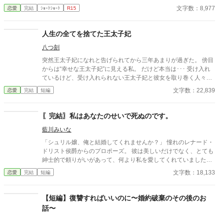
は何か勘違いをなさってますよ？ 私とは口づけしかしていませ
文字数：8,977
恋愛
完結
ｼｮｰﾄｼｮｰﾄ
R15
ん。お義兄様は他の方とはもっと凄いことをなさっています。」
と… 旦那様には愛人がいて、その愛人には子供が出来たようで
す。しかも、旦那様は愛人の子を私達2人の子として育てようと
人生の全てを捨てた王太子妃
おっしゃいました。 信じていた旦那様に裏切られ、もう旦那様を
八つ刻
信じる事が出来なくなった私は、離縁を決意し、実家に帰りま
す。 設定ゆるゆるの、架空の世界のお話です。 全8話で完結にな
突然王太子妃になれと告げられてから三年あまりが過ぎた。 傍目
ります。
からは“幸せな王太子妃”に見える私。 だけど本当は･･･ 受け入れ
ているけど、受け入れられない王太子妃と彼女を取り巻く人々の
話。 ※※※幸せな話とは言い難いです※※※ タグをよく見て読ん
文字数：22,839
恋愛
完結
短編
でください。ハッピーエンドが好みの方(一方通行の愛が駄目な方
も)はブラウザバックをお勧めします。 ※本編六話＋番外編六話
の全十二話。 ※番外編の王太子視点はヤンデレ注意報が発令され
〖完結〗私はあなたのせいで死ぬのです。
ています。
藍川みいな
「シュリル嬢、俺と結婚してくれませんか？」 憧れのレナード・
ドリスト侯爵からのプロポーズ。 彼は美しいだけでなく、とても
紳士的で頼りがいがあって、何より私を愛してくれていました。
すごく幸せでした……あの日までは。 結婚して1年が過ぎた頃、
文字数：18,133
恋愛
完結
短編
旦那様は愛人を連れて来ました。次々に愛人を連れて来て、愛人
に子供まで出来た。 それでも愛しているのは君だけだと、離婚さ
えしてくれません。 そして、妹のダリアが旦那様の子を授かっ
【短編】復讐すればいいのに〜婚約破棄のその後のお
た…… もう耐える事は出来ません。 旦那様、私はあなたのせいで
話〜
死にます。 だから、後悔しながら生きてください。 設定ゆるゆる