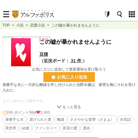
TOP
>
小説
>
恋愛小説
>
この嘘が暴かれませんように
恋愛
完結
ｼｮｰﾄｼｮｰﾄ
R15
この嘘が暴かれませんように
豆狸
（近況ボード：
31 件
）
お気に入りに追加して更新通知を受け取ろう
お気に入り追加
身勝手な夫に一方的な離縁を申し付けられた伯爵令嬢は、復讐を胸にそれを受け
入れた。
なろう様でも公開中です。
24h.ポイント
56pt
5,343
小説
14,970 位 / 228,570 件
身勝手な夫
虐げられた妻
離縁
ささやかな復讐（ざまぁ）
全四話
恋愛
6,669 位 / 66,310 件
異世界
結婚
ファンタジー
真実の愛
運命
お気に入り
513