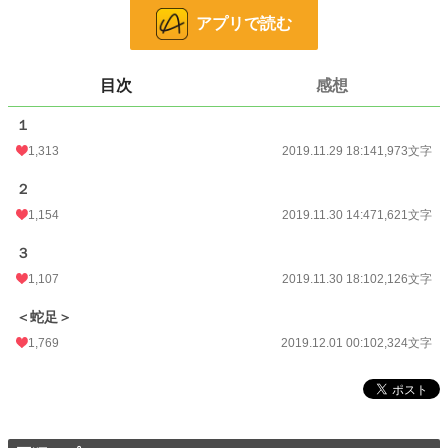
アプリで読む
24h.ポイント
56 pt
文字数
8,044
目次
感想
更新日時
2019.12.01 00:10
１
初回公開日時
2019.11.29 18:14
1,313
2019.11.29 18:14
1,973文字
初回完結日時
2019.12.01 00:11
２
週間ポイント
1,218 pt (7,729 位)
1,154
2019.11.30 14:47
1,621文字
月間ポイント
3,549 pt (10,848 位)
３
年間ポイント
85,731 pt (6,811 位)
1,107
2019.11.30 18:10
2,126文字
累計ポイント
644,735 pt (8,537 位)
＜蛇足＞
1,769
2019.12.01 00:10
2,324文字