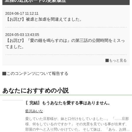
豆狸の近況ボードの更新履歴
2024-06-17 11:12:11
【お詫び】被虐と加虐を間違えてました。
2024-05-03 13:43:05
【お詫び】『愛の鐘を鳴らすのは』の第三話の公開時間をミスっ
てました。
もっと見る
このコンテンツについて報告する
あなたにおすすめの小説
〖完結〗もうあなたを愛する事はありません。
藍川みいな
愛していた旦那様が、妹と口付けをしていました…。 「……旦那
様、何をしているのですか？」 その光景を見ている事が出来ず、
部屋の中へと入り問いかけていた。 そして妹は、 「あら、お姉様