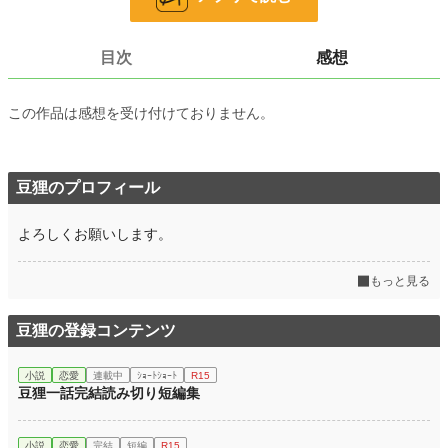
24h.ポイント
702 pt
文字数
13,038
目次
感想
更新日時
2022.06.26 06:00
この作品は感想を受け付けておりません。
初回公開日時
2022.06.19 18:00
初回完結日時
2022.06.26 18:10
週間ポイント
豆狸のプロフィール
6,189 pt (1,676 位)
月間ポイント
64,719 pt (658 位)
よろしくお願いします。
年間ポイント
769,299 pt (543 位)
もっと見る
累計ポイント
3,481,765 pt (1,322 位)
豆狸の登録コンテンツ
小説
恋愛
連載中
ｼｮｰﾄｼｮｰﾄ
R15
豆狸一話完結読み切り短編集
小説
恋愛
完結
短編
R15