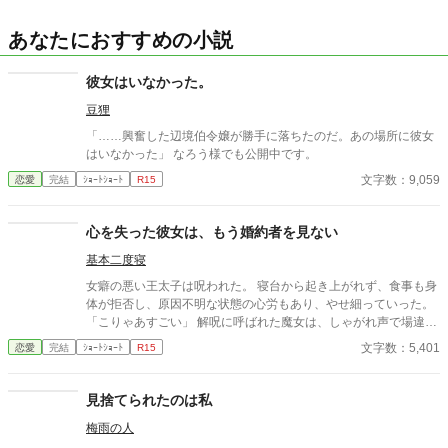
あなたにおすすめの小説
彼女はいなかった。
豆狸
「……興奮した辺境伯令嬢が勝手に落ちたのだ。あの場所に彼女
はいなかった」 なろう様でも公開中です。
文字数：9,059
恋愛
完結
ｼｮｰﾄｼｮｰﾄ
R15
心を失った彼女は、もう婚約者を見ない
基本二度寝
女癖の悪い王太子は呪われた。 寝台から起き上がれず、食事も身
体が拒否し、原因不明な状態の心労もあり、やせ細っていった。
「こりゃあすごい」 解呪に呼ばれた魔女は、しゃがれ声で場違い
にも感嘆した。 「王族に呪いなんて効かないはずなのにと思った
文字数：5,401
恋愛
完結
ｼｮｰﾄｼｮｰﾄ
R15
けれど、これほど大きい呪いは見たことがないよ。どれだけの女
の恨みを買ったんだい」 王太子には思い当たる節はない。 相手が
勝手に勘違いして想いを寄せられているだけなのに。 「こりゃあ
見捨てられたのは私
対価は大きいよ？」 金ならいくらでも出すと豪語する国王と、
梅雨の人
「早く息子を助けて」と喚く王妃。 「なら、その娘の心を対価に