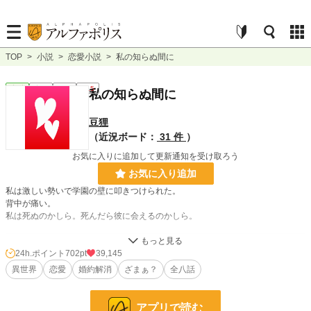
TOP
>
小説
>
恋愛小説
>
私の知らぬ間に
恋愛
完結
短編
R15
私の知らぬ間に
豆狸
（近況ボード：
31 件
）
お気に入りに追加して更新通知を受け取ろう
お気に入り追加
私は激しい勢いで学園の壁に叩きつけられた。
背中が痛い。
私は死ぬのかしら。死んだら彼に会えるのかしら。
小説
1,940 位 / 228,640 件
24h.ポイント
702pt
39,145
異世界
恋愛
婚約解消
ざまぁ？
全八話
恋愛
1,098 位 / 66,327 件
お気に入り
4,164
アプリで読む