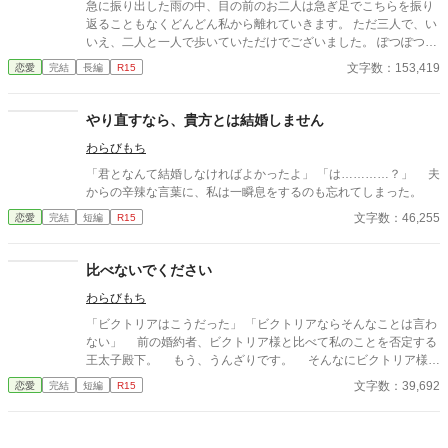
どうだい」 魔女はぐるりと部屋を見渡し、壁際に使用人らと共に
急に振り出した雨の中、目の前のお二人は急ぎ足でこちらを振り
立たされている王太子の婚約者の令嬢を指差した。
返ることもなくどんどん私から離れていきます。 ただ三人で、い
いえ、二人と一人で歩いていただけでございました。 ぽつぽつと
振り出した雨は勢いを増してきましたのに、あなたの妻である私
文字数：153,419
恋愛
完結
長編
R15
は一人取り残されてもそこからしばらく動くことができないのは
どうしてなのでしょうか。いつものこと、いつものことなのに、
いつまでたっても惨めで悲しくなるのです。 何度悲しい思いをし
やり直すなら、貴方とは結婚しません
ても、それでもあなたをお慕いしてまいりましたが、さすがにも
わらびもち
うあきらめようかと思っております。
「君となんて結婚しなければよかったよ」 「は…………？」 夫
からの辛辣な言葉に、私は一瞬息をするのも忘れてしまった。
文字数：46,255
恋愛
完結
短編
R15
比べないでください
わらびもち
「ビクトリアはこうだった」 「ビクトリアならそんなことは言わ
ない」 前の婚約者、ビクトリア様と比べて私のことを否定する
王太子殿下。 もう、うんざりです。 そんなにビクトリア様が
いいなら私と婚約解消なさってください――――……
文字数：39,692
恋愛
完結
短編
R15