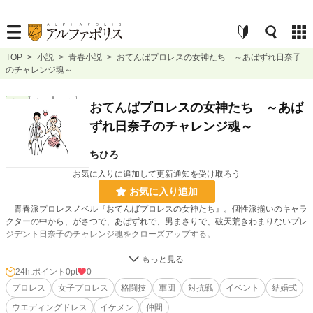
TOP
>
小説
>
青春小説
>
おてんばプロレスの女神たち ～あばずれ日奈子
のチャレンジ魂～
青春
完結
短編
おてんばプロレスの女神たち ～あば
ずれ日奈子のチャレンジ魂～
ちひろ
お気に入りに追加して更新通知を受け取ろう
お気に入り追加
青春派プロレスノベル『おてんばプロレスの女神たち』。個性派揃いのキャラ
クターの中から、がさつで、あばずれで、男まさりで、破天荒きわまりないプレ
ジデント日奈子のチャレンジ魂をクローズアップする。
小説
228,744 位 / 228,744 件
24h.ポイント
0pt
0
プロレス
女子プロレス
格闘技
軍団
対抗戦
イベント
結婚式
青春
7,919 位 / 7,919 件
ウエディングドレス
イケメン
仲間