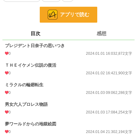
お気に入り
0
24h.ポイント
0 pt
アプリで読む
文字数
15,467
更新日時
2024.01.04 21:34
目次
感想
初回公開日時
2024.01.01 16:03
プレジデント日奈子の思いつき
初回完結日時
0
2024.01.04 21:34
2024.01.01 16:03
2,872文字
週間ポイント
0 pt (228,744 位)
ＴＨＥイケメン伝説の復活
0
2024.01.02 16:42
1,900文字
月間ポイント
0 pt (228,744 位)
ミラクルの輪廻転生
年間ポイント
140 pt (133,920 位)
0
2024.01.03 09:06
2,286文字
累計ポイント
3,721 pt (138,130 位)
男女六人プロレス物語
0
2024.01.03 17:08
4,254文字
夢ワールドからの地獄絵図
0
2024.01.04 21:30
2,194文字