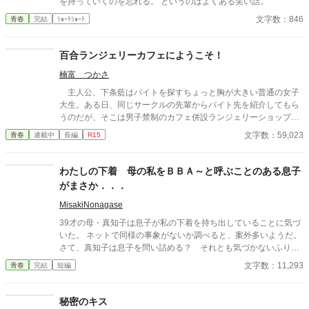
を持っていくのを忘れる。 というのはよくある笑い話。
文字数：846
青春
完結
ｼｮｰﾄｼｮｰﾄ
百合ランジェリーカフェにようこそ！
楠富 つかさ
主人公、下条藍はバイトを探すちょっと胸が大きい普通の女子
大生。ある日、同じサークルの先輩からバイト先を紹介してもら
うのだが、そこは男子禁制のカフェ併設ランジェリーショップ
で！？ ちょっとハレンチなお仕事カフェライフ、始まりま
文字数：59,023
青春
連載中
長編
R15
す！！ ※この物語はフィクションであり実在の人物・団体・法律
とは一切関係ありません。 表紙画像はAIイラストです。下着が生
成できないのでビキニで代用しています。
わたしの下着 母の私をＢＢＡ～と呼ぶことのある息子
がまさか．．．
MisakiNonagase
39才の母・真知子は息子が私の下着を持ち出していることに気づ
いた。 ネットで同様の事象がないか調べると、案外多いようだ。
さて、真知子は息子を問い詰める？ それとも気づかないふりを
続けてあげるか？ そのほかに外伝も綴りました。
文字数：11,293
青春
完結
短編
秘密のキス