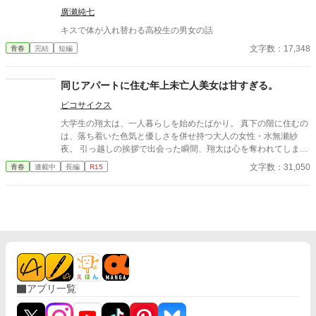
廣瀬純七
キスで体が入れ替わる高校生の男女の話
文字数：17,348
青春
完結
短編
同じアパートに住む年上未亡人美女は甘すぎる。
ピコサイクス
大学生の翔太は、一人暮らしを始めたばかり。 真下の階に住むの
は、落ち着いた色気と優しさを併せ持つ大人の女性・水無瀬紗
夜。 引っ越しの挨拶で出会った瞬間、翔太は心を奪われてしま
う。 偶然にもアルバイト先のスーパーで再会した彼女は、翔太を
文字数：31,050
青春
連載中
長編
R15
すぐに採用し、温かく仕事を教えてくれる存在だった。 ある日の
仕事帰り、ふたりで過ごす時間が増えていき――そして気づけば
紗夜の部屋でご飯をご馳走になるほど親密に。 優しくて穏やかで
――その色気に触れるたび、翔太の心は揺れていく。 大人の女性
と大学生、甘くちょっぴり刺激的な同居生活（？）がはじまる。
アプリ一覧