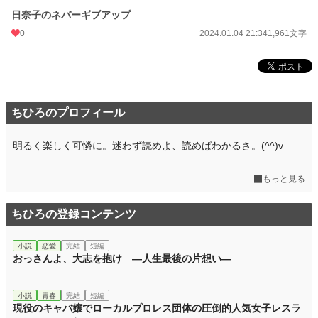
日奈子のネバーギブアップ
0
2024.01.04 21:34
1,961文字
ちひろのプロフィール
明るく楽しく可憐に。迷わず読めよ、読めばわかるさ。(^^)v
もっと見る
ちひろの登録コンテンツ
小説
恋愛
完結
短編
おっさんよ、大志を抱け ―人生最後の片想い―
小説
青春
完結
短編
現役のキャバ嬢でローカルプロレス団体の圧倒的人気女子レスラ