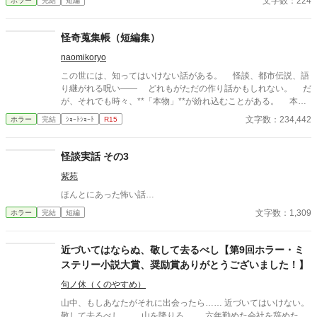
文字数：224
ホラー
完結
短編
怪奇蒐集帳（短編集）
naomikoryo
この世には、知ってはいけない話がある。 怪談、都市伝説、語
り継がれる呪い—— どれもがただの作り話かもしれない。 だ
が、それでも時々、**「本物」**が紛れ込むことがある。 本書
は、そんな“見つけてしまった”怪異を集めた一冊である。 最後
文字数：234,442
ホラー
完結
ｼｮｰﾄｼｮｰﾄ
R15
のページを閉じるとき、あなたは“何か”に気づくことになるだろ
う——。
怪談実話 その3
紫苑
ほんとにあった怖い話…
文字数：1,309
ホラー
完結
短編
近づいてはならぬ、敬して去るべし【第9回ホラー・ミ
ステリー小説大賞、奨励賞ありがとうございました！】
句ノ休（くのやすめ）
山中、もしあなたがそれに出会ったら…… 近づいてはいけない。
敬して去るべし。 山を降りろ。 六年勤めた会社を辞めた。