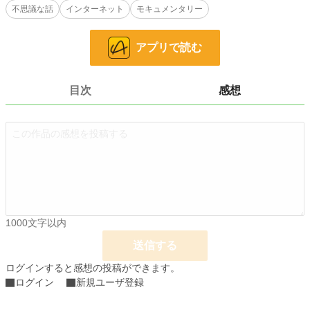
不思議な話
インターネット
モキュメンタリー
ホラー
8,503 位 / 8,503 件
お気に入り
3
アプリで読む
24h.ポイント
0 pt
文字数
5,673
目次
感想
更新日時
2025.01.30 20:05
初回公開日時
2025.01.29 21:15
初回完結日時
2025.01.30 20:05
週間ポイント
0 pt (228,743 位)
月間ポイント
0 pt (228,743 位)
1000文字以内
年間ポイント
7,002 pt (38,576 位)
送信する
累計ポイント
16,918 pt (76,848 位)
ログインすると感想の投稿ができます。
ログイン
新規ユーザ登録