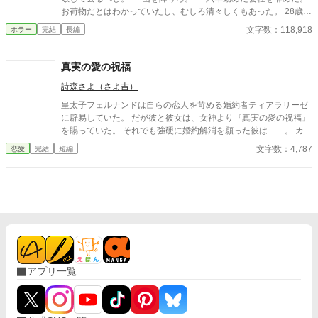
お荷物だとはわかっていたし、むしろ清々しくもあった。 28歳の
コウイチには、仕事より大切なものがあった。 田舎歩きだ。そこ
文字数：118,918
ホラー
完結
長編
大事なのが学生のときにかじった民俗学だ。廃集落、古い祠、忘
れられた神々——それを訪ねることは、彼のたった一つの愉しみ
だった。 大学時代、民俗学の講義で准教授はこう言った。
真実の愛の祝福
「神々は神ではない」。人が畏れ、従い、忖度したものがかみに
詩森さよ（さよ吉）
なる。その言葉がコウイチを変えた。 会社の営業で関東のあちこ
ちを歩きまわった。コウイチは仕事よりも土地の古老の話に耳を
皇太子フェルナンドは自らの恋人を苛める婚約者ティアラリーゼ
傾けることに熱中したほどだった。 失業後、ふと見つけた資料
に辟易していた。 だが彼と彼女は、女神より『真実の愛の祝福』
にコウイチは目を奪われた。 「名付け得ぬ神」。 東京の西、檜原
を賜っていた。 それでも強硬に婚約解消を願った彼は……。 カク
村の奥深く、コボレザワという場所にその祭祀を担った一族がい
ヨム、小説家になろうにも掲載。 筆者は体調不良なことも多く、
文字数：4,787
恋愛
完結
短編
たという。山奥には祠があるらしい。だがもう六十年も前に無人
コメントなどを受け取らない設定にしております。 どうぞよろし
になってしまっているようだ。 コウイチは訪ねてみることにす
くお願いいたします。
る。 道中、奇妙な老人に出会う。一人目は気のいい古書店主。二
人目は何かを知りながら口を閉ざす資料館の老人。そして三人目
は—— 深い山中でコウイチはついに祠を見つけた。巨大な岩を
背にした祠は古び、壊れていたが、まだ人が来ている痕跡があっ
た。 不穏な気配にコウイチは振り向くが、なにもない。 日本の中
心地・東京。そこからわずかにはずれた山の中に潜む秘密をめぐ
る奇譚。
アプリ一覧