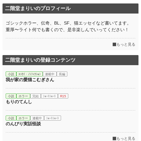
二階堂まりいのプロフィール
ゴシックホラー、伝奇、BL、SF、猫エッセイなど書いてます。
重厚〜ライト何でも書くので、是非楽しんでいってください！
もっと見る
二階堂まりいの登録コンテンツ
小説
ｴｯｾｲ・ﾉﾝﾌｨｸｼｮﾝ
連載中
長編
我が家の愛猫こむぎさん
小説
ホラー
完結
ｼｮｰﾄｼｮｰﾄ
R15
もりのてんし
小説
ホラー
連載中
ｼｮｰﾄｼｮｰﾄ
のんびり実話怪談
もっと見る