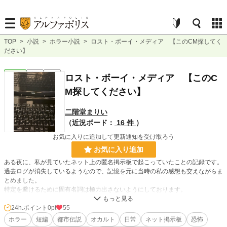
TOP
>
小説
>
ホラー小説
>
ロスト・ボーイ・メディア 【このCM探してく
ださい】
ホラー
完結
短編
ロスト・ボーイ・メディア 【このC
M探してください】
二階堂まりい
（近況ボード：
16 件
）
お気に入りに追加して更新通知を受け取ろう
お気に入り追加
ある夜に、私が見ていたネット上の匿名掲示板で起こっていたことの記録です。
過去ログが消失しているようなので、記憶を元に当時の私の感想も交えながらま
とめました。
特定を避けるために固有名詞は極力出さないようにしております。
ご理解いただけると幸いです。
24h.ポイント
0pt
55
ホラー
短編
都市伝説
オカルト
日常
ネット掲示板
恐怖
小説
228,743 位 / 228,743 件