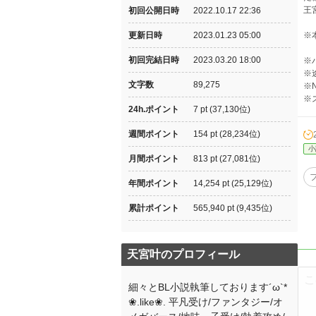
王
初回公開日時
2022.10.17 22:36
更新日時
2023.01.23 05:00
※
初回完結日時
2023.03.20 18:00
※
※
文字数
89,275
※
※
24h.ポイント
7 pt (37,130位)
週間ポイント
154 pt (28,234位)
小
月間ポイント
813 pt (27,081位)
年間ポイント
14,254 pt (25,129位)
累計ポイント
565,940 pt (9,435位)
天宮叶のプロフィール
細々とBL小説執筆しております´ω`*
❀.like❀. 平凡受け/ファンタジー/オ