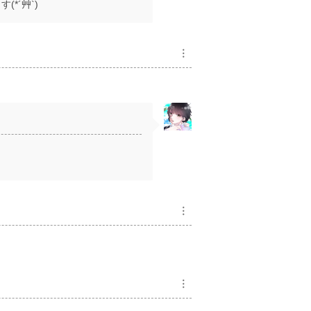
*´艸`)
︙
︙
︙