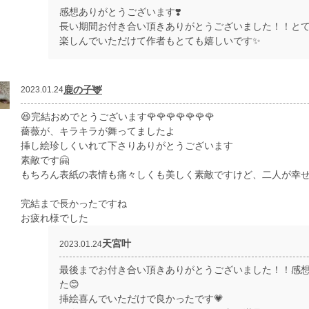
感想ありがとうございます❣️
長い期間お付き合い頂きありがとうございました！！とても励みに
楽しんでいただけて作者もとても嬉しいです✨
鹿の子🦌
2023.01.24
😆完結おめでとうございます🌹🌹🌹🌹🌹🌹🌹
薔薇が、キラキラが舞ってましたよ
挿し絵珍しくいれて下さりありがとうございます
素敵です🤗
もちろん表紙の表情も痛々しくも美しく素敵ですけど、二人が幸せな
完結まで長かったですね
お疲れ様でした
天宮叶
2023.01.24
最後までお付き合い頂きありがとうございました！！感
た😊
挿絵喜んでいただけで良かったです💗