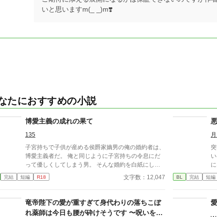
いと思いますm(_ _)m❣️
なたにおすすめの小説
博愛主義の成れの果て
135
月
子宮持ちで子供が産める侯爵家嫡男の俺の婚約者は、
突
博愛主義者だ。 俺と同じように子宮持ちの令息にだ
いは変
って優しくしてしまう男。 そんな婚約を白紙にした
に
ところ、元婚約者がおかしくなりはじめた……。
ー
文字数：12,047
完結
短編
R18
BL
完結
短編
竜帝陛下の愛が重すぎて身代わりの落ちこぼ
れ薬師は今日も腰が砕けそうです 〜呪いを解