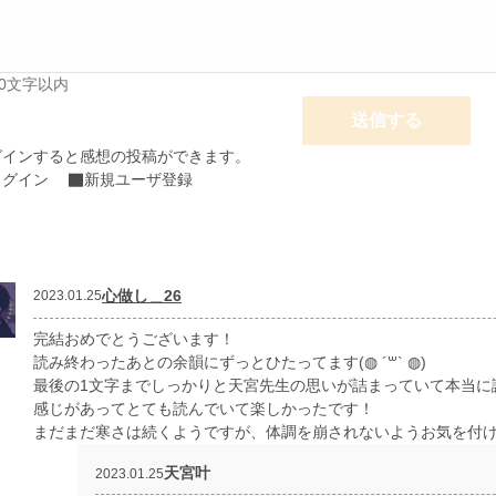
00文字以内
送信する
グインすると感想の投稿ができます。
ログイン
新規ユーザ登録
心做し＿26
2023.01.25
完結おめでとうございます！
読み終わったあとの余韻にずっとひたってます(◍ ´꒳` ◍)
最後の1文字までしっかりと天宮先生の思いが詰まっていて本当に
感じがあってとても読んでいて楽しかったです！
まだまだ寒さは続くようですが、体調を崩されないようお気を付け
天宮叶
2023.01.25