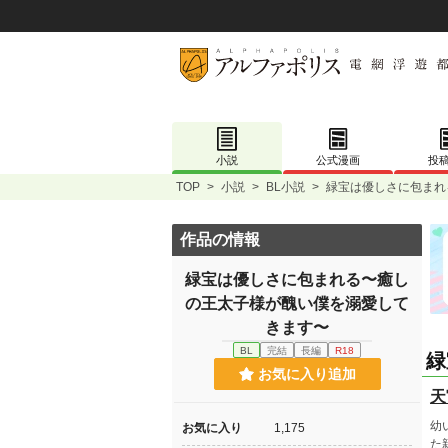
小説
公式漫画
投
TOP
>
小説
>
BL小説
>
緑宝は優しさに包まれ
作品の情報
緑宝は優しさに包まれる〜癒し
の王太子様が醜い僕を溺愛して
きます〜
BL
完結
長編
R18
緑
お気に入り追加
天
幼
お気に入り
1,175
た