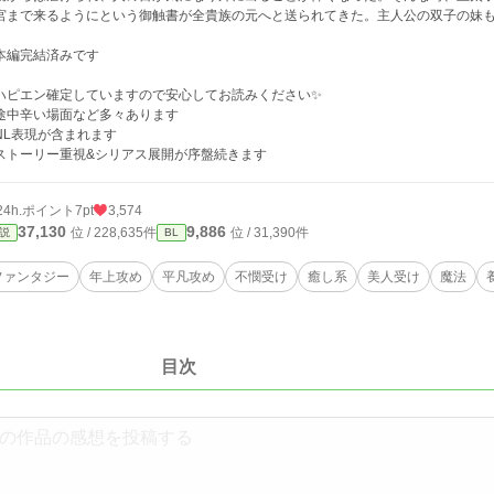
宮まで来るようにという御触書が全貴族の元へと送られてきた。主人公の双子の妹
本編完結済みです
ハピエン確定していますので安心してお読みください✨
途中辛い場面など多々あります
NL表現が含まれます
ストーリー重視&シリアス展開が序盤続きます
24h.ポイント
7pt
3,574
37,130
9,886
位 / 228,635件
位 / 31,390件
説
BL
ファンタジー
年上攻め
平凡攻め
不憫受け
癒し系
美人受け
魔法
目次