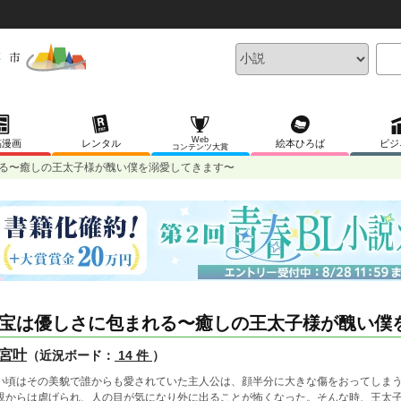
Web
稿漫画
レンタル
絵本ひろば
ビジ
コンテンツ大賞
る〜癒しの王太子様が醜い僕を溺愛してきます〜
宝は優しさに包まれる〜癒しの王太子様が醜い僕
宮叶
（近況ボード：
14 件
）
い頃はその美貌で誰からも愛されていた主人公は、顔半分に大きな傷をおってしま
親からは虐げられ、人の目が気になり外に出ることが怖くなった。そんな時、王太