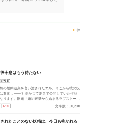
10
件
悪役令息はもう待たない
岡夜宵
然の婚約破棄を言い渡されたエル。そこから彼の扱
化し――？ ※かつて別名で公開していた作品
なります。旧題「婚約破棄から始まるラブストーリ
」
文字数：10,238
R18
愛されたことのない妖精は、今日も抱かれる