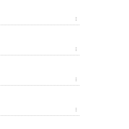
︙
︙
︙
︙