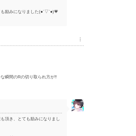
なりました(●︎´▽︎`●︎)💗
︙
瞬間のRの切り取られ方が‼️
想も頂き、とても励みになりまし