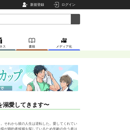
新規登録
ログイン
ネス
書籍
メディア化
を溺愛してきます〜
う。それから彼の人生は逆転した。愛してくれてい
子様が婚約者候補を探しているため年齢の合う者は