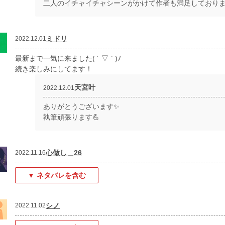
二人のイチャイチャシーンがかけて作者も満足しております(
ミドリ
2022.12.01
最新まで一気に来ました( ´ ▽ ` )ﾉ
続き楽しみにしてます！
天宮叶
2022.12.01
ありがとうございます✨
執筆頑張ります💪
心做し＿26
2022.11.16
▼ ネタバレを含む
シノ
2022.11.02