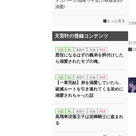
メガバース/地味っ子受け/執着攻め/
溺愛/
もっと見る
10
天宮叶の登録コンテンツ
ロ
小説
BL
連載中
長編
R18
悪役になるはずの義弟を餌付けした
ら溺愛されたモブの俺。
小説
BL
連載中
長編
R18
【一章完結】弟を溺愛していたら、
破滅ルートを引き連れてくる攻めに
溺愛されちゃった話
小説
BL
連載中
長編
R18
高飛車没落王子は泥棒騎士に盗まれ
る