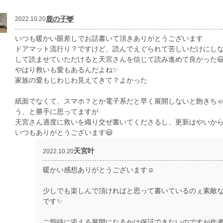
鹿の子🦌
2022.10.20
いつも暖かい眼差しでお話書いて頂きありがとうございます
ドアマット流行り？ですけど、読んでえぐられて苦しいだけにしな
して読ませていただけると天宮さんを信じて読み進めて良かった
やはり救いも愛もあるんだよね✨
家族の愛もじわじわ見えてきて？よかった
紙面でなくて、スマホ？とか電子系だと早く展開しないと飽きち
う、と勝手に思ってますが
天宮さん適度に救いを織り交ぜ書いてくださるし、更新はやいからあり
いつもありがとうございます😃
天宮叶
2022.10.20
暖かい感想ありがとうございます☺
少しでも楽しんで頂ければと思って書いているのぇ素敵
です✨
ご期待に添える展開になるかは保証できないのですが作