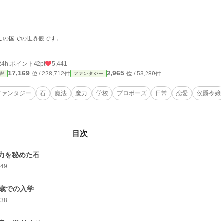
この国での世界観です。
24h.ポイント
42pt
5,441
17,169
2,965
位 / 228,712件
位 / 53,289件
説
ファンタジー
ファンタジー
石
魔法
魔力
学校
プロポーズ
日常
恋愛
侯爵令嬢
目次
力を秘めた石
249
3歳での入学
238