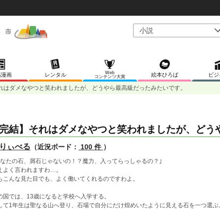
Web
稿漫画
レンタル
絵本ひろば
ビジ
コンテンツ大賞
れはダメなやつと笑われましたが、どうやら最高級だったみたいです。
完結】それはダメなやつと笑われましたが、どう
りぃべる
（近況ボード：
100 件
）
あなたの石、屑石じゃないの！？魔力、入ってらっしゃるの？｣
えよく言われますわ…。
もこんな見た目でも、よく働いてくれるのですわよ。
の国では、13歳になると学校へ入学する。
して1年生は聖なる山へ登り、石場で自分にだけ煌めいたように見える石を一つ選ぶ
。