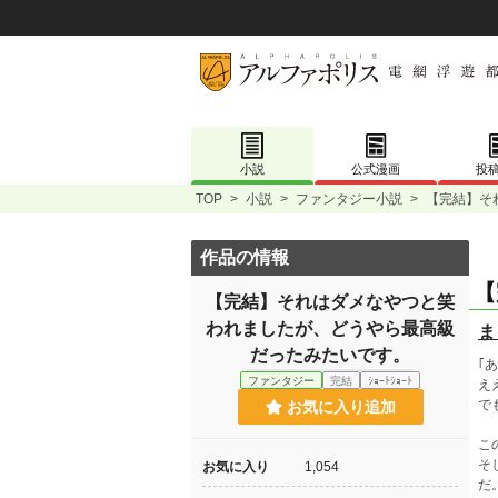
小説
公式漫画
投
TOP
>
小説
>
ファンタジー小説
>
【完結】そ
作品の情報
【
【完結】それはダメなやつと笑
われましたが、どうやら最高級
ま
だったみたいです。
｢
ファンタジー
完結
ｼｮｰﾄｼｮｰﾄ
え
で
お気に入り追加
こ
そ
お気に入り
1,054
だ