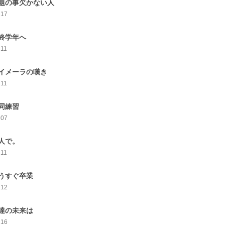
題の事欠かない人
217
終学年へ
211
イメーラの嘆き
211
同練習
207
人で。
211
うすぐ卒業
212
達の未来は
216