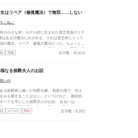
幼女はリペア（修復魔法）で無双……しない
ろこねこ
舎の小さな村・セデル村に生まれた貧乏貴族のリナ
歳はある日魔法にめざめる。それは貧乏村にとって
強の魔法、リペア、修復の魔法だった。ちょっと説
がつかないでたらめチートな魔法でリナは覇王を目
文字数：45,414
結
長編
……さない。だって平凡が1番だもん。騙され上手
父ヘンリーと脳筋な兄カイル、スーパー執事のゴフ
いさんと乙女なおかんマール婆さんとの平和で凹凸
幸福なる侯爵夫人のお話
日々の話。
田いの
ある侯爵家に嫁いだ伯爵令嬢。 初夜の場で、夫は
きみを愛することはない」というけれど。 最終的
すべてを手にした侯爵夫人のお話。 あるいは、負
目のある伯爵令嬢をお飾りの妻にして愛人とイチャ
文字数：9,202
結
ｼｮｰﾄｼｮｰﾄ
R15
チャ過ごそうと思ったらとんでもないハズレくじを
いちゃった侯爵のお話。