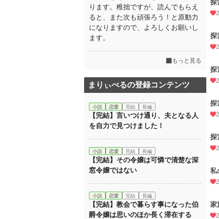
探
ります。稚拙ですが、読んでもらえ
ると、また次も頑張ろう！と原動力
になりますので、よろしくお願いし
探
ます。
もっと見る
探
まりぃべるの登録コンテンツ
探
小説
恋愛
完結
長編
【完結】言いつけ通り、夫となる人
を自力で見つけました！
探
小説
恋愛
完結
長編
【完結】その令嬢は可憐で清楚な深
窓令嬢ではない
私
小説
恋愛
完結
長編
【完結】教会で暮らす事になった伯
家
爵令嬢は思いのほか長く滞在する