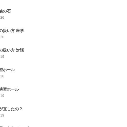
族の石
226
の扱い方 座学
220
の扱い方 対話
219
習ホール
220
演習ホール
219
が直したの？
219