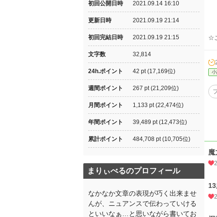
初回公開日時
2021.09.14 16:10
更新日時
2021.09.19 21:14
初回完結日時
2021.09.19 21:15
☆
文字数
32,814
24h.ポイント
42 pt (17,169位)
小
週間ポイント
267 pt (21,209位)
月間ポイント
1,133 pt (22,474位)
年間ポイント
39,489 pt (12,473位)
累計ポイント
484,708 pt (10,705位)
魔
まりぃべるのプロフィール
1
なかなか文章の表現が巧く出来ませ
んが、ニュアンスで伝わっていける
といいなぁ…と思いながら書いてお