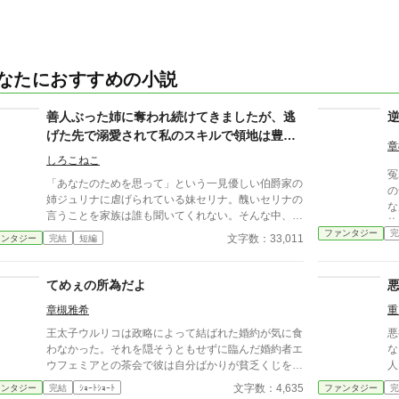
なたにおすすめの小説
善人ぶった姉に奪われ続けてきましたが、逃
逆
げた先で溺愛されて私のスキルで領地は豊作
章
です
しろこねこ
冤
「あなたのためを思って」という一見優しい伯爵家の
の
姉ジュリナに虐げられている妹セリナ。醜いセリナの
な
言うことを家族は誰も聞いてくれない。そんな中、唯
約
一差別しない家庭教師に貴族子女にははしたないとさ
ファンタジー
完
に
文字数：33,011
ァンタジー
完結
短編
れる魔法を教わるが、親切ぶってセリナを孤立させる
と
姉。植物魔法に目覚めたセリナはペット？のヴィリオ
罪
をともに家を出て南の辺境を目指す。
てめぇの所為だよ
た。
中
章槻雅希
重
予
王太子ウルリコは政略によって結ばれた婚約が気に食
悪
る
わなかった。それを隠そうともせずに臨んだ婚約者エ
な困惑
と
ウフェミアとの茶会で彼は自分ばかりが貧乏くじを引
人に
ら
いたと彼女を責める。しかし、見事に返り討ちに遭う
の
文字数：4,635
ァンタジー
完結
ｼｮｰﾄｼｮｰﾄ
ファンタジー
完
のだった。 『小説家になろう』様・『アルファポリ