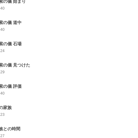
索の儀 始まり
240
索の儀 道中
240
索の儀 石場
224
索の儀 見つけた
229
索の儀 評価
240
の家族
223
族との時間
227