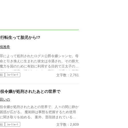
行転生って胎児から!?
槻雅希
罪によって処刑されたログス公爵令嬢シャンセ。母
命と引き換えに生まれた彼女は冷遇され、その膨大
魔力を国のために有効に利用する目的で王太子の婚
者として王家に縛られていた。家族に冷遇され王家
文字数：2,761
結
ｼｮｰﾄｼｮｰﾄ
酷使された彼女は言われるままに動くマリオネット
化していた。 そんな彼女を疎んだ王太子による冤
で彼女は処刑されたのだが、気づけば時を遡ってい
悪役令嬢が処刑されたあとの世界で
 そう、胎児にまで。 別の連載ものを書いてる最
にふと思いついて書いた１時間クオリティ。 長編
田いの
定にしていたけど、プロローグ的な部分を書いてい
役令嬢が処刑されたあとの世界で、人々の間に静か
つもりで、これだけでも短編として成り立つかな
が広がる。 魔術師は事態を把握するため使用
、一先ずショートショートで投稿。長編化するな
聞き取りを始める。 案外、普段踏まれている側
、後半の国王・王妃とのあれこれは無くなる予定。
人々の方が真実を理解しているものである。
文字数：2,809
結
ｼｮｰﾄｼｮｰﾄ