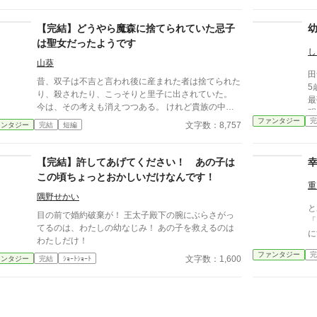
ス』様の重複投稿、自サイトにも掲載。
【完結】どうやら魔森に捨てられていた忌子
は聖女だったようです
し
山葵
田
昔、双子は不吉と言われ後に産まれた者は捨てられた
5
り、殺されたり、こっそりと里子に出されていた。
最
今は、その考えも消えつつある。 けれど貴族の中に
明
は昔の迷信に捕らわれ、未だに双子は家系を滅ぼす忌
ファンタジー
完
指
文字数：8,757
ァンタジー
完結
短編
子と信じる者もいる。 今年、ダーウィン侯爵家に双
な
子が産まれた。 ダーウィン侯爵家は迷信を信じ、後
じ
から産まれたばかりの子を馭者に指示し魔森へと捨て
【完結】許してあげてください！ あの子は
な
た。
この頃ちょっとおかしいだけなんです！
重
隅野せかい
と
目の前で婚約破棄が！ 王太子殿下の腕にぶらさがっ
「
てるのは、わたしの幼なじみ！ あの子を救えるのは
に
わたしだけ！
い
ファンタジー
完
イ
文字数：1,600
ァンタジー
完結
ｼｮｰﾄｼｮｰﾄ
引