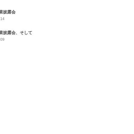
業披露会
214
業披露会、そして
309