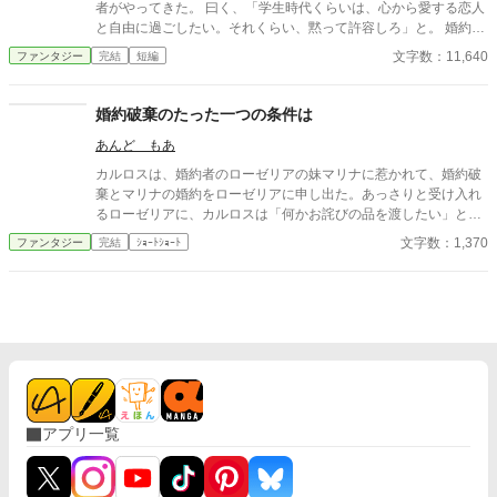
者がやってきた。 曰く、「学生時代くらいは、心から愛する恋人
と自由に過ごしたい。それくらい、黙って許容しろ」と。 婚約者
を甘やかし過ぎていたことに気付いた彼女は、その場で婚約解消
文字数：11,640
ファンタジー
完結
短編
を宣言する。 前半はたぶん普通の令嬢もの、後半はおっさんコメ
ディーです。
婚約破棄のたった一つの条件は
あんど もあ
カルロスは、婚約者のローゼリアの妹マリナに惹かれて、婚約破
棄とマリナの婚約をローゼリアに申し出た。あっさりと受け入れ
るローゼリアに、カルロスは「何かお詫びの品を渡したい」と希
望を訊くのだが、ローゼリアが望んだ物は……。
文字数：1,370
ファンタジー
完結
ｼｮｰﾄｼｮｰﾄ
アプリ一覧