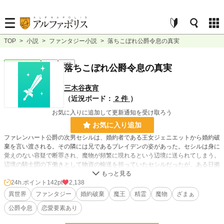
TOP
>
小説
>
ファンタジー小説
>
落ちこぼれ公爵令息の真実
ファンタジー
完結
短編
落ちこぼれ公爵令息の真実
三木谷夜宵
（近況ボード：
2 件
）
お気に入りに追加して更新通知を受け取ろう
お気に入り追加
ファレンハート公爵の次男セシルは、婚約者である王女ジェニエットから婚約破
棄を言い渡される。その隣には兄であるブレイデンの姿があった。セシルは身に
覚えのない容疑で断罪され、魔物が頻繁に現れるという辺境に送られてしまう。
辺境の騎士団の下働きとして物資の輸送を担っていたセシルだったが、ある日拠
点の一つが魔物に襲われ、多数の怪我人が出てしまう。物資が足らず、騎士たち
の応急処置ができない状態に陥り、セシルは祈ることしかできなかった。しか
24h.ポイント
142pt
2,138
し、そのとき奇跡が起きて──。
異世界
ファンタジー
婚約破棄
魔王
精霊
魔物
ざまぁ
公爵令息
恋愛要素あり
設定はわりとガバガバだけど、楽しんでもらえると嬉しいです。
投稿している他の作品との関連はありません。