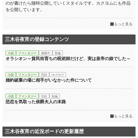
累計ポイント
160,888 pt (22,877 位)
のが書けたら随時公開していくスタイルです。カクヨムにも作品
を公開しています。
もっと見る
三木谷夜宵の登録コンテンツ
小説
ファンタジー
連載中
長編
オラシオン～貧民街育ちの呪術師だけど、実は皇帝の娘でした～
小説
ファンタジー
完結
ｼｮｰﾄｼｮｰﾄ
婚約破棄の場に相手がいなかった件について
小説
ファンタジー
完結
短編
悲恋を気取った侯爵夫人の末路
もっと見る
三木谷夜宵の近況ボードの更新履歴