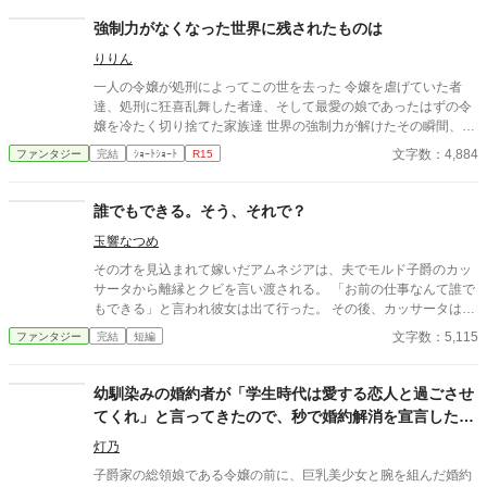
強制力がなくなった世界に残されたものは
りりん
一人の令嬢が処刑によってこの世を去った 令嬢を虐げていた者
達、処刑に狂喜乱舞した者達、そして最愛の娘であったはずの令
嬢を冷たく切り捨てた家族達 世界の強制力が解けたその瞬間、そ
の世界はどうなるのか その世界を狂わせたものは
文字数：4,884
ファンタジー
完結
ｼｮｰﾄｼｮｰﾄ
R15
誰でもできる。そう、それで？
玉響なつめ
その才を見込まれて嫁いだアムネジアは、夫でモルド子爵のカッ
サータから離縁とクビを言い渡される。 「お前の仕事なんて誰で
もできる」と言われ彼女は出て行った。 その後、カッサータはど
うなったのか？ ※小説家になろう・カクヨムでも公開しています
文字数：5,115
ファンタジー
完結
短編
幼馴染みの婚約者が「学生時代は愛する恋人と過ごさせ
てくれ」と言ってきたので、秒で婚約解消を宣言した令
嬢の前世が、社畜のおっさんだった件。
灯乃
子爵家の総領娘である令嬢の前に、巨乳美少女と腕を組んだ婚約