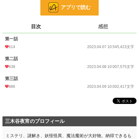
アプリで読む
カクヨムにも公開しています。
小説
8,593 位 / 228,730 件
目次
感想
ファンタジー
1,765 位 / 53,294 件
第一話
お気に入り
222
614
2023.04.07 10:54
5,423文字
24h.ポイント
142 pt
第二話
文字数
15,415
638
2023.04.08 10:00
7,575文字
更新日時
2023.04.09 10:00
第三話
初回公開日時
2023.04.07 10:54
886
2023.04.09 10:00
2,417文字
初回完結日時
2023.05.22 22:41
週間ポイント
1,218 pt (7,729 位)
月間ポイント
4,558 pt (9,043 位)
三木谷夜宵のプロフィール
年間ポイント
48,396 pt (10,677 位)
ミステリ、謎解き、妖怪怪異、魔法魔術が大好物。納得できるも