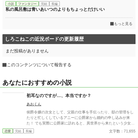
小説
ファンタジー
完結
長編
私の風呂敷は青いあいつのよりもちょっとだけいい
もっと見る
しろこねこの近況ボードの更新履歴
まだ投稿がありません
このコンテンツについて報告する
あなたにおすすめの小説
初耳なのですが…、本当ですか？
あおくん
侯爵令嬢の次女として、父親の仕事を手伝ったり、邸の管理をし
たりと忙しくしているアニーに公爵家から婚約の申し込みが来
た！ でも実際に公爵家に訪れると、異世界から来たという少女が
婚約者の隣に立っていて…。
文字数：71,655
恋愛
完結
長編