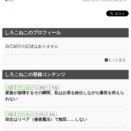
962
2024.12.17 19:00
1,926文字
しろこねこのプロフィール
自己紹介の記述はありません
もっと見る
しろこねこの登録コンテンツ
小説
ファンタジー
連載中
長編
家族が崩壊するその瞬間、私はお茶を給仕しながら爆笑を抑えら
れない
小説
ファンタジー
完結
長編
幼女はリペア（修復魔法）で無双……しない