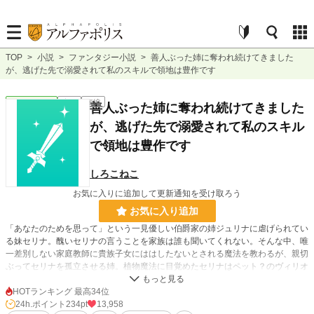
TOP
>
小説
>
ファンタジー小説
>
善人ぶった姉に奪われ続けてきました
が、逃げた先で溺愛されて私のスキルで領地は豊作です
ファンタジー
完結
短編
善人ぶった姉に奪われ続けてきました
が、逃げた先で溺愛されて私のスキル
で領地は豊作です
しろこねこ
お気に入りに追加して更新通知を受け取ろう
お気に入り追加
「あなたのためを思って」という一見優しい伯爵家の姉ジュリナに虐げられてい
る妹セリナ。醜いセリナの言うことを家族は誰も聞いてくれない。そんな中、唯
一差別しない家庭教師に貴族子女にははしたないとされる魔法を教わるが、親切
ぶってセリナを孤立させる姉。植物魔法に目覚めたセリナはペット？のヴィリオ
をともに家を出て南の辺境を目指す。
HOTランキング 最高34位
24h.ポイント
234pt
13,958
小説
6,249 位 / 228,874 件