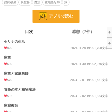
婚約破棄
異世界
魔法
意地悪な姉
旅
ファンタジー
1,121 位 / 53,343 件
お気に入り
677
アプリで読む
24h.ポイント
234 pt
目次
感想（7件）
文字数
33,011
セリナの生活
更新日時
2024.12.17 19:00
820
2024.11.28 19:00
1,708文字
初回公開日時
2024.11.28 19:00
家族
初回完結日時
2024.12.17 22:59
630
2024.11.30 19:00
2,076文字
週間ポイント
2,405 pt (4,111 位)
家族と家庭教師
月間ポイント
9,764 pt (4,609 位)
570
2024.12.01 19:00
1,631文字
年間ポイント
217,782 pt (2,839 位)
冒険の本と植物魔法
累計ポイント
439,990 pt (11,558 位)
592
2024.12.02 19:00
1,834文字
家庭教師