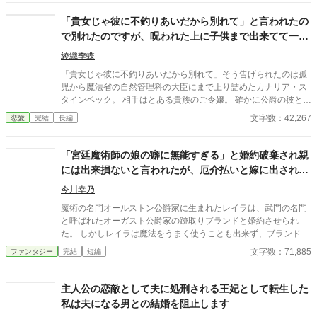
「貴女じゃ彼に不釣りあいだから別れて」と言われたの
で別れたのですが、呪われた上に子供まで出来てて一大
事です！？
綾織季蝶
「貴女じゃ彼に不釣りあいだから別れて」そう告げられたのは孤
児から魔法省の自然管理科の大臣にまで上り詰めたカナリア・ス
タインベック。 相手はとある貴族のご令嬢。 確かに公爵の彼とは
釣り合うだろう、そう諦めきった心で承諾してしまう。 別れる際
文字数：42,267
恋愛
完結
長編
に大臣も辞め、実家の誰も寄り付かない禁断の森に身を潜めた
が…。 何故か呪われた上に子供まで出来てしまった事が発覚し
て…！？
「宮廷魔術師の娘の癖に無能すぎる」と婚約破棄され親
には出来損ないと言われたが、厄介払いと嫁に出された
家はいいところだった
今川幸乃
魔術の名門オールストン公爵家に生まれたレイラは、武門の名門
と呼ばれたオーガスト公爵家の跡取りブランドと婚約させられ
た。 しかしレイラは魔法をうまく使うことも出来ず、ブランドに
一方的に婚約破棄されてしまう。 それを聞いた宮廷魔術師の父は
文字数：71,885
ファンタジー
完結
短編
ブランドではなくレイラに「出来損ないめ」と激怒し、まるで厄
介払いのようにレイノルズ侯爵家という微妙な家に嫁に出されて
しまう。夫のロルスは魔術には何の興味もなく、最初は仲も微妙
主人公の恋敵として夫に処刑される王妃として転生した
だった。 一方ブランドはベラという魔法がうまい令嬢と婚約し、
私は夫になる男との結婚を阻止します
やはり婚約破棄して良かったと思うのだった。 しかしレイラが魔