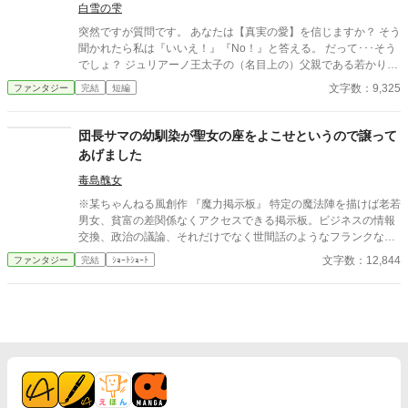
法を全然使えないのはオールストン家で毎日飲まされていた魔力
白雪の雫
増加薬が体質に合わず、魔力が暴走してしまうせいだった。 加え
突然ですが質問です。 あなたは【真実の愛】を信じますか？ そう
て毎日毎晩ずっと勉強や訓練をさせられて常に体調が悪かったこ
聞かれたら私は『いいえ！』『No！』と答える。 だって･･･そう
とも原因だった。 レイノルズ家でのんびり過ごしていたレイラは
でしょ？ ジュリアーノ王太子の（名目上の）父親である若かりし
やがて自分の真の力に気づいていく。
頃の陛下曰く「私と彼女は真実の愛で結ばれている」という何が
文字数：9,325
ファンタジー
完結
短編
何だか訳の分からない理屈で、婚約者だった大臣の姫ではなく平
民の女を妃にしたのよ！？ それだけではない。 何と平民から王妃
になった女は庭師と不倫して不義の子を儲け、その不義の子こと
団長サマの幼馴染が聖女の座をよこせというので譲って
ジュリアーノは陛下が側室にも成れない身分の低い女が産んだ息
あげました
子のユーリアを後宮に入れて妃のように扱っているのよーーー
っ！！！ 私とジュリアーノの結婚は王太子の後見になって欲しい
毒島醜女
と陛下から土下座をされてまで請われたもの。 それなのに･･･ジ
※某ちゃんねる風創作 『魔力掲示板』 特定の魔法陣を描けば老若
ュリアーノは私を後宮の片隅に追いやりユーリアと毎晩「アッ
男女、貧富の差関係なくアクセスできる掲示板。ビジネスの情報
ー！」をしている。 しかも！ ジュリアーノはユーリアと「アッ
交換、政治の議論、それだけでなく世間話のようなフランクなも
ー！」をするにしてもベルフィーネという存在が邪魔という理由
のまで存在する。 平民レベルの微力な魔力でも打ち込めるものか
文字数：12,844
ファンタジー
完結
ｼｮｰﾄｼｮｰﾄ
だけで、正式な王太子妃である私を車裂きの刑にしやがるの
ら、貴族クラスの魔力を有するものしか開けないものから多種多
よ！！！ マジかーーーっ！！！ 前世は腐女子であるが会社では働
様である。勿論そういった身分に関わらずに交流できる掲示板も
く女性向けの商品開発に携わっていた私は【夢色の恋人達】とい
ある。 今日もまた、掲示板は悲喜こもごもに賑わっていた――
うBLゲームの、悪役と位置づけられている王太子妃のベルフィー
ネに転生していたのよーーーっ！！！ 思い付きで書いたので、ガ
バガバ設定+矛盾がある+ご都合主義。 世界観、建築物や衣装等は
古代ギリシャ・ローマ神話、古代バビロニアをベースにしたファ
ンタジー、ベルフィーネの一人称は『私』と書いて『わたくし』
です。