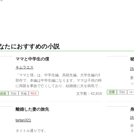
0
なたにおすすめの小説
ママと中学生の僕
キムラエス
詩
「ママと僕」は、中学生編、高校生編、大学生編の3
妻
部作で、本編は中学生編になります。ママは子供の時
っ
に両親を事故で亡くしており、結婚後に夫を病気で失
い、身内として残された僕に精神的に依存をするよう
恋愛
完結
ｼｮｰ
文字数：42,816
衆娯楽
完結
長編
R15
になる。幼少期の「僕」はそのママの依存が嬉しく、
素敵なママに甘える閉鎖的な生活を当たり前のことと
考える。成長し、性に目覚め始めた中学生の「僕」は
離婚した妻の旅先
自分の性もママとの日常の中で処理すべきものと疑わ
詩
ず、ママも戸惑いながらもママに甘える「僕」に満足
tartan321
する。ママも僕もそうした行為が少なからず社会規範
会
に反していることは理解しているが、ママとの甘美な
タイトル通りです。
３