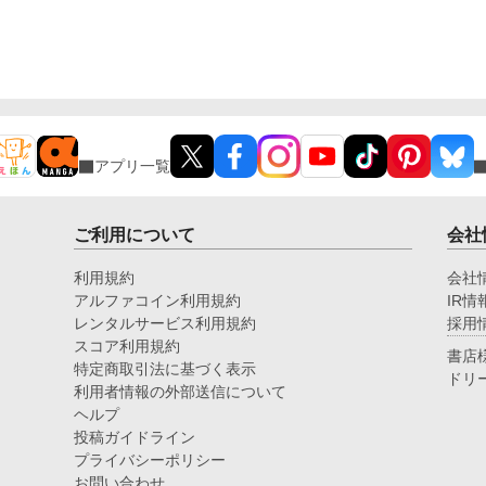
だ
い
下
表
離
は
れ
も
て
アプリ一覧
れ
る
れ
ご利用について
会社
る
と
利用規約
会社
「
アルファコイン利用規約
IR情
配
る
レンタルサービス利用規約
採用
き
スコア利用規約
書店
理
特定商取引法に基づく表示
ドリ
を
利用者情報の外部送信について
間
ヘルプ
―
投稿ガイドライン
で
プライバシーポリシー
お問い合わせ