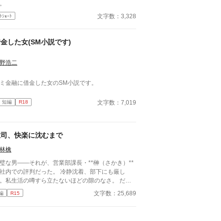
。
文字数：3,328
ﾄｼｮｰﾄ
金した女(SМ小説です)
野浩二
ミ金融に借金した女のSМ小説です。
文字数：7,019
短編
R18
上司、快楽に沈むまで
林檎
璧な男――それが、営業部課長・**榊（さかき）**
社内での評判だった。 冷静沈着、部下にも厳し
。私生活の噂すら立たないほどの隙のなさ。 だ
、その“完璧”が崩れる日がくるとは、誰も想像して
文字数：25,689
編
R15
った。 入社三年目の篠原は、榊の直属の部
。 真面目だが強気で、どこか挑発的な笑みを浮か
る青年。 ある夜、取引先とのトラブル対応で二人