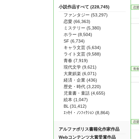
小説作品すべて (228,745)
恋
ファンタジー (53,297)
恋愛 (66,363)
ミステリー (5,380)
ホラー (8,504)
SF (6,734)
キャラ文芸 (5,634)
ライト文芸 (9,588)
青春 (7,919)
現代文学 (9,621)
青
大衆娯楽 (6,071)
経済・企業 (436)
歴史・時代 (3,220)
児童書・童話 (4,655)
絵本 (1,047)
BL (31,412)
ｴｯｾｲ・ﾉﾝﾌｨｸｼｮﾝ (8,864)
恋
アルファポリス書籍化作家作品
Webコンテンツ大賞受賞作品