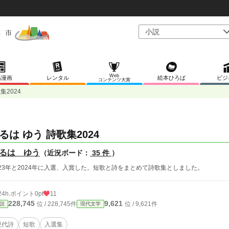
Web
稿漫画
レンタル
絵本ひろば
ビジ
コンテンツ大賞
集2024
るは ゆう 詩歌集2024
るは ゆう
（近況ボード：
35 件
）
023年と2024年に入選、入賞した。短歌と詩をまとめて詩歌集としました。
24h.ポイント
0pt
11
228,745
9,621
位 / 228,745件
位 / 9,621件
説
現代文学
現代詩
短歌
入選集