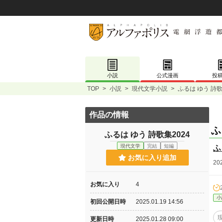
小説
公式漫画
投
TOP
>
小説
>
現代文学小説
>
ふるは ゆう 詩歌
作品の情報
ふ
ふるは ゆう 詩歌集2024
現代文学
完結
短編
ふ
お気に入り追加
2
お気に入り
4
小
初回公開日時
2025.01.19 14:56
更新日時
2025.01.28 09:00