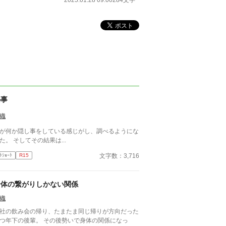
2025.01.28 09:00
284文字
秘事
織
が何か隠し事をしている感じがし、調べるようにな
た。 そしてその結果は...
文字数：3,716
ﾄｼｮｰﾄ
R15
身体の繋がりしかない関係
織
社の飲み会の帰り、たまたま同じ帰りが方向だった
つ年下の後輩。 その後勢いで身体の関係になっ