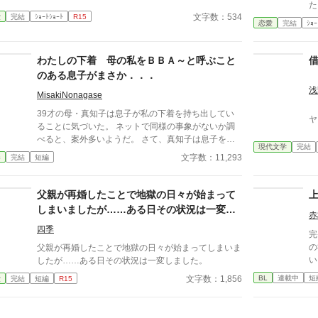
繋がりは解消できずに戸惑いながらも続く「ママと中
た
学生の僕」の営みを描いてみました。
文字数：534
愛
完結
ｼｮｰﾄｼｮｰﾄ
R15
恋愛
完結
ｼｮｰ
わたしの下着 母の私をＢＢＡ～と呼ぶこと
借
のある息子がまさか．．．
浅
MisakiNonagase
39才の母・真知子は息子が私の下着を持ち出してい
ヤ
ることに気づいた。 ネットで同様の事象がないか調
べると、案外多いようだ。 さて、真知子は息子を問
現代文学
完結
い詰める？ それとも気づかないふりを続けてあげる
文字数：11,293
春
完結
短編
か？ そのほかに外伝も綴りました。
父親が再婚したことで地獄の日々が始まって
しまいましたが……ある日その状況は一変し
赤
ました。
四季
完
の
父親が再婚したことで地獄の日々が始まってしまいま
い
したが……ある日その状況は一変しました。
が
BL
連載中
短
文字数：1,856
愛
完結
短編
R15
いなか
下
べ