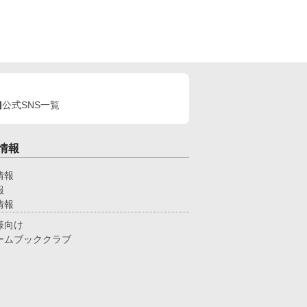
けが残ったオフィスで、 篠原は上司に向かって、
つもの穏やかな口調を崩した。「……そんな顔、部
には見せないんですね」 疲労で僅かに緩んだ榊の
情。 その弱さを見逃さず、篠原はデスク越しに距
を詰める。 「強がらなくていいですよ。俺の前で
、もう」 指先が榊のネクタイを掴む。 引き寄せら
た瞬間、榊の理性は音を立てて崩れた。 拒むこと
、許すこともできないまま、 彼は“部下”の手によっ
、ひとつずつ乱されていく。 言葉で支配され、触
公式SNS一覧
られるたびに、自分の知らなかった感情と快楽を知
。それは、上司としての誇りを壊すほどに甘く、逃
られないほどに深い。 だが、篠原の視線の奥に宿
情報
のは、ただの欲望ではなかった。 そこには、ずっ
榊だけを見つめ続けてきた、静かな執着がある。
情報
俺、前から思ってたんです。 あなたが誰かに“支
報
される”ところ、きっと綺麗だろうなって」 支配す
側だったはずの男が、 支配されることで初めて“生
情報
ている”と感じてしまう――。 上司と部下、立場も
様向け
性も、すべてが絡み合うオフィスの夜。 秘密の扉
ームブッククラブ
開けた榊は、もう戻れない。 快楽に溺れるその瞬
まで、彼を待つのは破滅か、それとも救いか。 ―
これは、ひとりの上司が“愛”という名の支配に沈ん
いく物語。