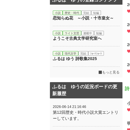
2
小説
歴史・時代
完結
短編
恋知らぬ花 ～小説・十市皇女～
2
小説
ライト文芸
連載中
短編
ようこそ古典文学研究室へ
2
小説
現代文学
完結
ｼｮｰﾄｼｮｰﾄ
ふるは ゆう 詩歌集2025
2
もっと見る
ふるは ゆうの近況ボードの更
詩
新履歴
2026-06-14 21:16:46
第12回歴史・時代小説大賞エントリ
ーしています。