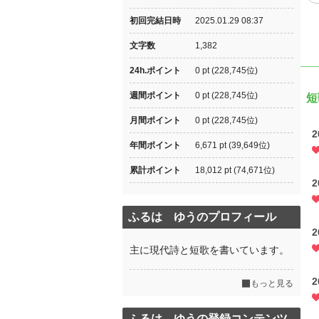
初回完結日時
2025.01.29 08:37
文字数
1,382
24h.ポイント
0 pt (228,745位)
週間ポイント
0 pt (228,745位)
短
月間ポイント
0 pt (228,745位)
2
年間ポイント
6,671 pt (39,649位)
累計ポイント
18,012 pt (74,671位)
2
ふるは ゆうのプロフィール
2
主に現代詩と短歌を書いています。
2
もっと見る
ふるは ゆうの登録コンテンツ