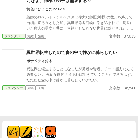
んなよ。神様の弟子は無双する～
た「神獣を統べる試金石」だった。力を求めず、ただ誰かの腹を
満 たそうとする者にだけ、神獣は頭を垂れる。 雷鳥姫、影狼、海
黄色いひよこ@Index ©
龍、炎狐、大地熊、天空鯨、時の梟――。 八体の神獣が、シオン
薬師のロベルト・シルベスタは偉大な師匠(神様)の教えを終えて
の食卓に集う。辺境ヴァルガード自治領で食産業を興し、飢饉か
自領に戻ろうとした所、異世界勇者召喚に巻き込まれて、周りに
ら人々を救いながら、シオンは少しずつ自分 を取り戻していく。
いた数人の男女と共に、何処とも知れない世界に落とされた。
戦わずに勝つ料理人と、もふもふ神獣たちの食卓物語。
─── からの～数年後 ──── 俺が此処に来て幾日が過ぎただろ
文字数：37,015
ファンタジー
完結
短編
う。 ここは俺が生まれ育った場所とは全く違う、環境が全然違
った世界だった。 「ロブ、申し訳無いがお前、明日から来なくて
いいから。急な事で済まねえが、俺もちっせえパーティーの長
異世界転生したので森の中で静かに暮らしたい
だ。より良きパーティーの運営の為、泣く泣くお前を切らなきゃ
ボナペティ鈴木
ならなくなった。ただ、俺も薄情な奴じゃねぇつもりだ。今日ま
での給料に、迷惑料としてちと上乗せして払っておくから、穏便
異世界に転生することになったが勇者や賢者、チート能力なんて
に頼む。断れば上乗せは無しでクビにする」 そう言われて俺に
必要ない。 強靭な肉体さえあれば生きていくことができるはず。
何が言えよう、これで何回目か？ まぁ、薬師の扱いなどこんなも
ただただ森の中で静かに暮らしていきたい。
のかもな。 この世界の薬師は、ただポーションを造るだけの職
文字数：36,541
ファンタジー
完結
長編
業。 多岐に亘った薬を作るが、僧侶とは違い瞬時に体を癒す事
は出来ない。 普通は……。 異世界勇者巻き込まれ召喚から数
年、ロベルトはこの異世界で逞しく生きていた。 勇者？そんな物
ロベルトには関係無い。 魔王が居ようが居まいが、世界は変わら
ず巡っている。 とんでもなく普通じゃないお師匠様に薬師の業を
仕込まれた弟子ロベルトの、危難、災難、巻き込まれ痛快世直し
異世界道中。 はてさて一体どうなるの？ と、言う話。ここに開
幕！ ● ロベルトの独り言の多い作品です。ご了承お願いします。
● 世界観はひよこの想像力全開の世界です。