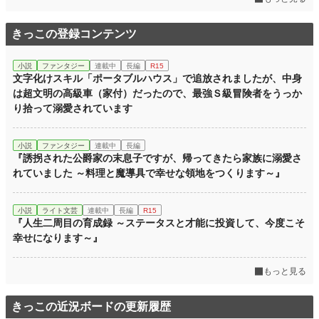
きっこの登録コンテンツ
小説
ファンタジー
連載中
長編
R15
文字化けスキル「ポータブルハウス」で追放されましたが、中身
は超文明の高級車（家付）だったので、最強Ｓ級冒険者をうっか
り拾って溺愛されています
小説
ファンタジー
連載中
長編
『誘拐された公爵家の末息子ですが、帰ってきたら家族に溺愛さ
れていました ～料理と魔導具で幸せな領地をつくります～』
小説
ライト文芸
連載中
長編
R15
『人生二周目の育成録 ～ステータスと才能に投資して、今度こそ
幸せになります～』
もっと見る
きっこの近況ボードの更新履歴