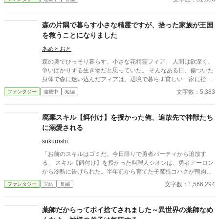
安を胸に教会へ向かう。 頼れる家族も、受け継げる財産もない。
これからの人生を変えるには、強力なスキルを授かるしかない。
そう願っていたヒーナが女神から授かったのは――。 「あなたに
森の片隅で暮らす小さな精霊ですが、拾った家族が王国
授けるスキルは、〈散歩〉です」歩くだけ。 魔物を倒すこともで
を救うことになりました
きなければ、物を作ることもできない。 誰からもハズレスキルだ
と笑われ、孤児院を出たヒーナは、行く当てもないまま街の外へ
あめとおと
歩き始める。 しかし、彼女はまだ知らなかった。 〈散歩〉には、
森の奥でひっそり暮らす、小さな花精霊フィア。 人間は欲深く、
歩いた距離に応じて能力が成長する効果があることを。 疲労無
争いばかりする生き物だと思っていた。 そんなある日、傷ついた
効、状態異常耐性、危険察知、幸運上昇――。 さらに歩き続ける
身体で森に迷い込んだフィアは、辺境で暮らす貧しい一家に拾わ
ことで、失われた秘境や希少な素材、伝説の魔獣とさえ巡り会え
れる。 「小さいけど、家族の一員だよ」 そう言って笑う子どもた
文字数：5,383
ファンタジー
連載中
短編
ることを。 これは、ハズレスキルを授かった孤児の少女が、気ま
ち。 「助けてもらった分、少しだけお礼をするだけ」 最初はそう
まに世界を歩きながら、いつの間にか誰よりも強くなっていく物
思っていた。 畑に花を咲かせ、枯れた井戸を蘇らせ、家族の小さ
語。 今日もヒーナは、小さな鞄を手にのんびりと歩き出す。 「さ
な願いを叶えていくうちに、フィアの周りには少しずつ笑顔が増
廃棄スキル【餌付け】を授かった俺、追放先で神獣たち
て、今日はどこまで行こうかな？」 平日は、18時 休日は、昼12
えていく。 けれど、誰も知らなかった。 その小さな精霊こそ、長
に溺愛される
時、18時に投稿します！ 感想など書いてもらえると、とても嬉し
い間姿を消していた伝説の大精霊であることを。 やがて王国を襲
いです！ よろしくお願いします😊
う大きな災厄。 国中が力ある存在を求める中、フィアが守りたい
sukuroshi
ものはただひとつだった。 「私は世界のためじゃない。この家族
「お前のスキルはゴミだ。今日限りで勇者パーティから追放す
のために、力を使いたい」 これは、小さな精霊と、精霊を家族と
る」 スキル【餌付け】を授かった料理人シオンは、勇者アーロン
して迎えた人間たちが紡ぐ、優しく温かな奇跡の物語。 前十話:投
から冷酷に告げられた。半年前から育てた子魔狼コハクが鴨肉の
稿予約済 8月14日完結
煮込み で死んだ――その責任を一身に背負わされて。 辺境の森で
文字数：1,566,294
ファンタジー
完結
長編
野垂れ死ぬ覚悟だったシオンを救ったのは、塩むすび一個。 食を
捧げられたのは伝説の白狼神フェンリル――数百年ぶりに神性を
保ったまま食事を口にした彼女は、涙を流して「主」と呼んだ。
薬師だからってポイ捨てされました～異世界の薬師なめ
実は【餌付け】は「廃棄級」の偽装。創世神シェフィロンが遺し