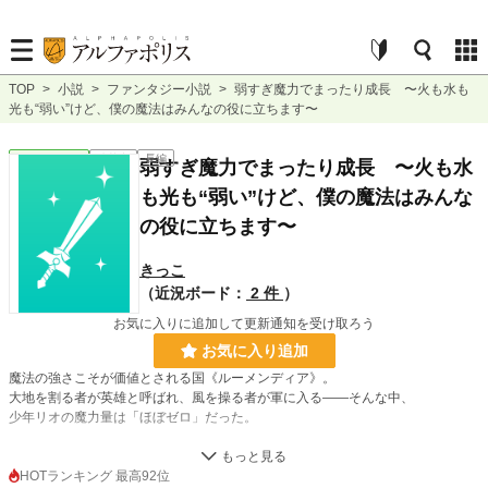
TOP
>
小説
>
ファンタジー小説
>
弱すぎ魔力でまったり成長 〜火も水も
光も“弱い”けど、僕の魔法はみんなの役に立ちます〜
ファンタジー
連載中
長編
弱すぎ魔力でまったり成長 〜火も水
も光も“弱い”けど、僕の魔法はみんな
の役に立ちます〜
きっこ
（近況ボード：
2 件
）
お気に入りに追加して更新通知を受け取ろう
お気に入り追加
魔法の強さこそが価値とされる国《ルーメンディア》。
大地を割る者が英雄と呼ばれ、風を操る者が軍に入る――そんな中、
少年リオの魔力量は「ほぼゼロ」だった。
両親を火災で亡くし、孤児院に保護された彼が使えるのは、
火も水も風も光も、弱くて頼りない魔法ばかり。
HOTランキング 最高92位