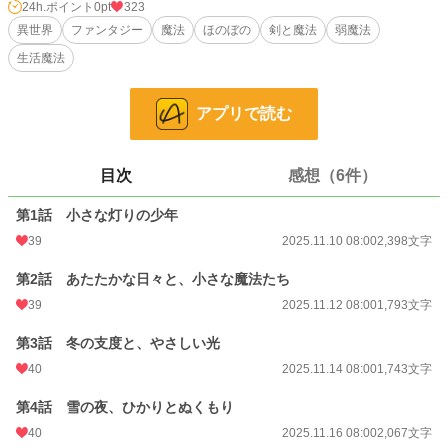
けれど、リオはその“弱さ”の中に、誰も気づかなかった価値を見つける。
24h.ポイント
0pt
323
異世界
ファンタジー
魔法
ほのぼの
剣と魔法
弱魔法
小説
228,733 位 / 228,733 件
生活魔法
ファンタジー
53,294 位 / 53,294 件
アプリで読む
お気に入り
17
24h.ポイント
0 pt
目次
感想（6件）
文字数
15,418
第1話 小さな灯りの少年
更新日時
2025.11.24 08:00
39
2025.11.10 08:00
2,398文字
初回公開日時
2025.11.10 08:00
第2話 あたたかな日々と、小さな魔法たち
週間ポイント
14 pt (70,247 位)
39
2025.11.12 08:00
1,793文字
月間ポイント
98 pt (66,148 位)
第3話 冬の支度と、やさしい光
年間ポイント
4,862 pt (46,568 位)
40
2025.11.14 08:00
1,743文字
累計ポイント
4,869 pt (126,701 位)
第4話 雪の夜、ひかりとぬくもり
40
2025.11.16 08:00
2,067文字