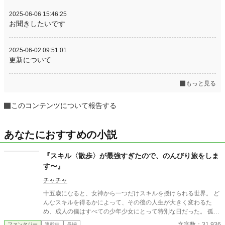
2025-06-06 15:46:25
お聞きしたいです
2025-06-02 09:51:01
更新について
もっと見る
このコンテンツについて報告する
あなたにおすすめの小説
『スキル〈散歩〉が最強すぎたので、のんびり旅をしま
す〜』
チャチャ
十五歳になると、女神から一つだけスキルを授けられる世界。 ど
んなスキルを得るかによって、その後の人生が大きく変わるた
め、成人の儀はすべての少年少女にとって特別な日だった。 孤児
院で育った少女ヒーナもまた、十五歳の誕生日を迎え、期待と不
文字数：31,936
ファンタジー
連載中
長編