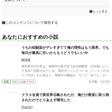
もっと見る
このコンテンツについて報告する
あなたにおすすめの小説
うちの幼馴染がデレすぎてて俺の理性はもう限界。でも
毎日が最高に甘いからもうどうでもいいや
静内燕
相沢悠太の日常は、規格外の美少女である幼馴染、白石葵によっ
て完全に支配されている。 朝のモーニングコール（ベッドへのダ
イブ付き）から始まり、登校中の腕組み、そして「あーん」が義
務付けられた手作り弁当。誰もが羨むラブラブっぷりだが、悠太
文字数：12,531
恋愛
完結
短編
R15
はこれを「家族愛」だと頑なに誤解（無視）している。 「ゆーた
は私の運命の相手なんだもん！」と、葵のデレデレは今日も過剰
の一途。周囲の冷やかしや、葵を狙う男子生徒のプレッシャーが
クラス全員で異世界召喚されたが、俺だけ教室に取り残
高まる中、悠太の**「幼馴染フィルター」**はついに限界を迎え
されたのでとりあえず帰宅した
る。 この溺愛っぷり、いつまで「家族」で通せるのか？ 甘すぎる
日常が、悠太の鈍感な理性を溶かし尽くす――最初からクライマ
中山(ほ)
ックスの、超高濃度イチャイチャ・ラブコメ、開幕！