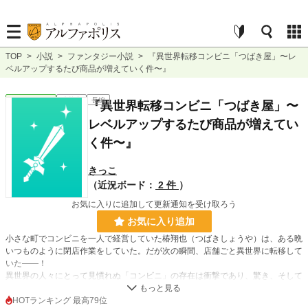
TOP
>
小説
>
ファンタジー小説
>
『異世界転移コンビニ「つばき屋」〜レ
ベルアップするたび商品が増えていく件〜』
ファンタジー
連載中
長編
『異世界転移コンビニ「つばき屋」〜
レベルアップするたび商品が増えてい
く件〜』
きっこ
（近況ボード：
2 件
）
お気に入りに追加して更新通知を受け取ろう
お気に入り追加
小さな町でコンビニを一人で経営していた椿翔也（つばきしょうや）は、ある晩
いつものように閉店作業をしていた。だが次の瞬間、店舗ごと異世界に転移して
いた――！
異世界の人々にとって見慣れぬ「コンビニ」の存在は衝撃であり、驚き、そして
興味を惹くものだった。
そして翔也のコンビニには、謎の「店舗レベル」システムが付与されており、販
HOTランキング 最高79位