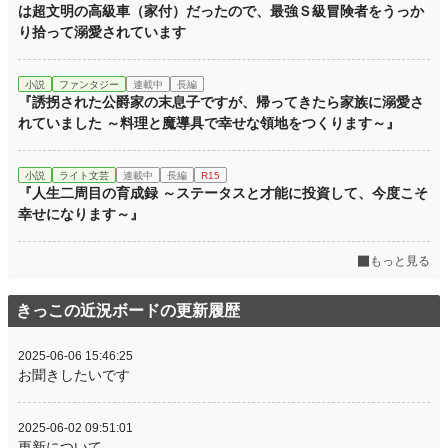
は超文明の高級車（家付）だったので、最強Ｓ級冒険者をうっか
り拾って溺愛されています
小説
ファンタジー
連載中
長編
『誘拐された公爵家の末息子ですが、帰ってきたら家族に溺愛さ
れていました ～料理と魔導具で幸せな領地をつくります～』
小説
ライト文芸
連載中
長編
R15
『人生二周目の育成録 ～ステータスと才能に投資して、今度こそ
幸せになります～』
もっと見る
きっこの近況ボードの更新履歴
2025-06-06 15:46:25
お聞きしたいです
2025-06-02 09:51:01
更新について