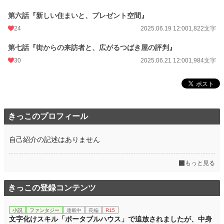
週間ポイント
14 pt (70,247 位)
第六話『新しい住まいと、プレゼント空間』
月間ポイント
112 pt (63,279 位)
24
2025.06.19 12:00
1,822文字
年間ポイント
1,498 pt (74,283 位)
第七話『街からの来訪者と、広がるつばき屋の評判』
累計ポイント
6,940 pt (112,078 位)
30
2025.06.21 12:00
1,984文字
きっこのプロフィール
自己紹介の記述はありません
もっと見る
きっこの登録コンテンツ
小説
ファンタジー
連載中
長編
R15
文字化けスキル「ポータブルハウス」で追放されましたが、中身