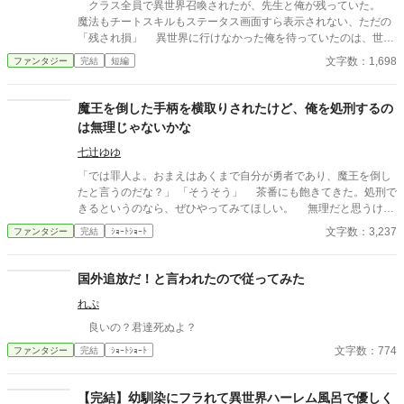
クラス全員で異世界召喚されたが、先生と俺が残っていた。
魔法もチートスキルもステータス画面すら表示されない、ただの
「残され損」 異世界に行けなかった俺を待っていたのは、世知
辛い現実だった。 AI使用状況 GoogleのGeminiさん使ってます〜
文字数：1,698
ファンタジー
完結
短編
誤字脱字チェックと調べ物お願いしてます
魔王を倒した手柄を横取りされたけど、俺を処刑するの
は無理じゃないかな
七辻ゆゆ
「では罪人よ。おまえはあくまで自分が勇者であり、魔王を倒し
たと言うのだな？」 「そうそう」 茶番にも飽きてきた。処刑で
きるというのなら、ぜひやってみてほしい。 無理だと思うけ
ど。
文字数：3,237
ファンタジー
完結
ｼｮｰﾄｼｮｰﾄ
国外追放だ！と言われたので従ってみた
れぷ
良いの？君達死ぬよ？
文字数：774
ファンタジー
完結
ｼｮｰﾄｼｮｰﾄ
【完結】幼馴染にフラれて異世界ハーレム風呂で優しく