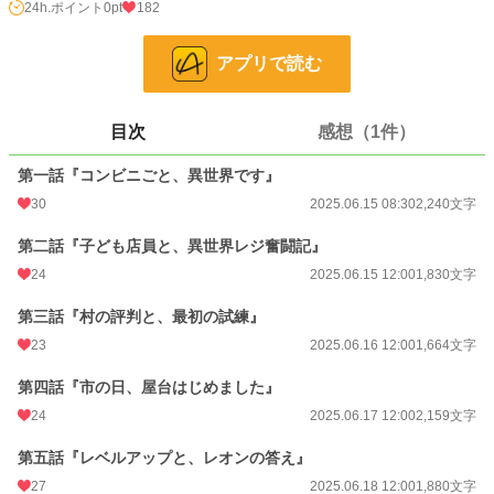
売実績や評判に応じてレベルアップすることで、取り扱い可能な商品がどんどん
24h.ポイント
0pt
182
増えていく仕組みだった。
果たして彼は、異世界で“便利の象徴”たるコンビニを広め、世界の流通や生活を
アプリで読む
変えていくことができるのか――
AIと一緒に作りました。私の読みたいを共有させていただきます。気に入ってい
目次
感想（1件）
ただけたら嬉しく思います。
感想貰えたら飛んで喜びます！
第一話『コンビニごと、異世界です』
（作者はおぼろ豆腐メンタルなので厳しいコメントはごめんなさい）
30
2025.06.15 08:30
2,240文字
小説
228,849 位 / 228,849 件
第二話『子ども店員と、異世界レジ奮闘記』
ファンタジー
53,336 位 / 53,336 件
24
2025.06.15 12:00
1,830文字
お気に入り
38
第三話『村の評判と、最初の試練』
23
2025.06.16 12:00
1,664文字
24h.ポイント
0 pt
第四話『市の日、屋台はじめました』
文字数
13,579
24
2025.06.17 12:00
2,159文字
更新日時
2025.06.21 12:00
第五話『レベルアップと、レオンの答え』
初回公開日時
2025.06.15 08:30
27
2025.06.18 12:00
1,880文字