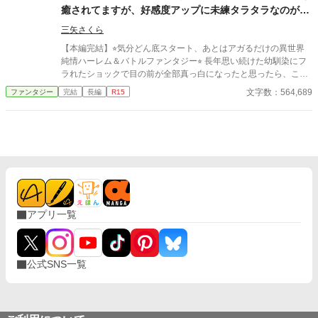
癒されてますが、好感度アップに未練タラタラなのが役
立ってるとは気付かず、世界を救いました。
三矢さくら
【本編完結】⭐︎気分どん底スタート、あとはアガるだけの異世界
純情ハーレム＆バトルファンタジー⭐︎ 長年思い続けた幼馴染にフ
ラれたショックで目の前が全部真っ白になったと思ったら、これ
異世界召喚ですか!? しかも、フラれたばかりのダダ凹みなのに、
文字数：564,689
ファンタジー
完結
長編
R15
まさかのハーレム展開。まったくそんな気分じゃないのに、それ
が『シキタリ』と言われては断りにくい。毎日混浴ですか。そう
ですか。赤面しますよ。 ただ、召喚されたお城は、落城寸前の風
前の灯火。伝説の『マレビト』として召喚された俺、百海勇吾(1
8)は、城主代行を任されて、城に襲い掛かる謎のバケモノたちに
立ち向かうことに。 といっても、発現するらしいチートは使えな
いし、お城に唯一いた呪術師の第４王女様は召喚の呪術の影響
で、眠りっ放し。 とにかく、俺を取り囲んでる女子たちと、お城
の皆さんの気持ちをまとめて闘うしかない！ フラれたばかりで、
アプリ一覧
そんな気分じゃないんだけどなぁ！
公式SNS一覧