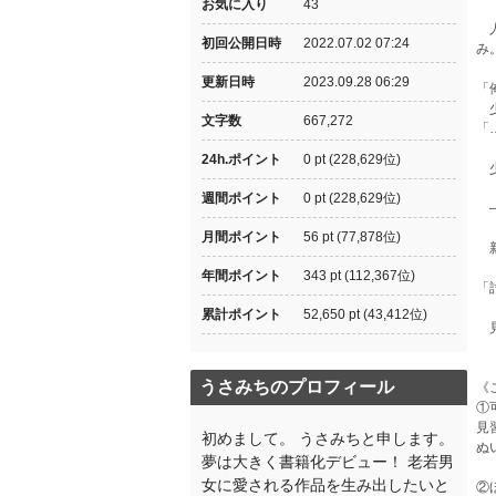
お気に入り
43
人
初回公開日時
2022.07.02 07:24
み
更新日時
2023.09.28 06:29
「
少
文字数
667,272
「
24h.ポイント
0 pt (228,629位)
少
週間ポイント
0 pt (228,629位)
―
月間ポイント
56 pt (77,878位)
新
年間ポイント
343 pt (112,367位)
「
累計ポイント
52,650 pt (43,412位)
見
うさみちのプロフィール
《
①
見
初めまして。 うさみちと申します。
ぬ
夢は大きく書籍化デビュー！ 老若男
女に愛される作品を生み出したいと
②