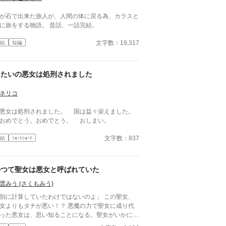
が石で出来た旅人が、人間の体に戻る為、カラスと
に旅をする物語。 昔話、一話完結。
文字数：19,317
結
短編
きたいの悪女は処刑されました
ネリコ
女は処刑されました。 国は益々栄えました。
めでとう。おめでとう。 おしまい。
文字数：837
結
ｼｮｰﾄｼｮｰﾄ
かつて聖女は悪女と呼ばれていた
雲みう (さくもみう)
別に計算していたわけではないのよ」 この聖女、
よりもタチが悪い！？ 悪魔の力で聖女に成り代
った悪女は、思い知ることになる。聖女がいかに優
あったのかを――！！ 聖女が華麗にざまぁしま