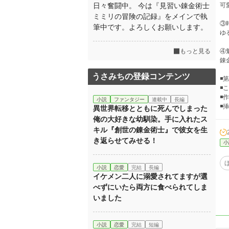
日々奮闘中。 今は『見習い錬金術士
可
ミミリの冒険の記録』をメインで執
③
筆中です。よろしくお願いします。
ゆ
もっと見る
④
錬
うさみちの登録コンテンツ
◾
◾
◾
小説
ファンタジー
連載中
長編
◾
異世界転移とともに死んでしまった
俺の大好きな幼馴染。手に入れたス
キル『創世の錬金術士』で彼女を生
き返らせてみせる！
小
小説
恋愛
完結
長編
イケメン二人に溺愛されてますが選
べずにいたら両方に食べられてしま
いました
小説
恋愛
完結
短編