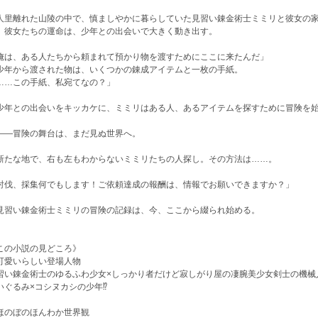
里離れた山陵の中で、慎ましやかに暮らしていた見習い錬金術士ミミリと彼女の家
。彼女たちの運命は、少年との出会いで大きく動き出す。
俺は、ある人たちから頼まれて預かり物を渡すためにここに来たんだ」
年から渡された物は、いくつかの錬成アイテムと一枚の手紙。
……この手紙、私宛てなの？」
年との出会いをキッカケに、ミミリはある人、あるアイテムを探すために冒険を
―冒険の舞台は、まだ見ぬ世界へ。
たな地で、右も左もわからないミミリたちの人探し。その方法は……。
討伐、採集何でもします！ご依頼達成の報酬は、情報でお願いできますか？」
習い錬金術士ミミリの冒険の記録は、今、ここから綴られ始める。
この小説の見どころ》
可愛いらしい登場人物
習い錬金術士のゆるふわ少女×しっかり者だけど寂しがり屋の凄腕美少女剣士の機械
いぐるみ×コシヌカシの少年⁉︎
ほのぼのほんわか世界観