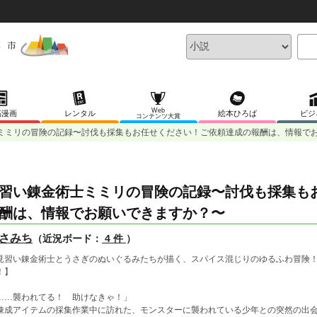
Web
稿漫画
レンタル
絵本ひろば
ビジ
コンテンツ大賞
ミミリの冒険の記録〜討伐も採集もお任せください！ご依頼達成の報酬は、情報で
習い錬金術士ミミリの冒険の記録〜討伐も採集も
酬は、情報でお願いできますか？〜
さみち
（近況ボード：
4 件
）
見習い錬金術士とうさぎのぬいぐるみたちが描く、スパイス混じりのゆるふわ冒険
！】
……襲われてる！ 助けなきゃ！」
成アイテムの採集作業中に訪れた、モンスターに襲われている少年との突然の出