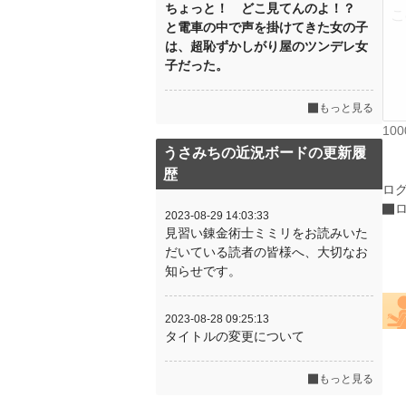
ちょっと！ どこ見てんのよ！？
と電車の中で声を掛けてきた女の子
は、超恥ずかしがり屋のツンデレ女
子だった。
もっと見る
10
うさみちの近況ボードの更新履
歴
ロ
2023-08-29 14:03:33
見習い錬金術士ミミリをお読みいた
だいている読者の皆様へ、大切なお
知らせです。
2023-08-28 09:25:13
タイトルの変更について
もっと見る