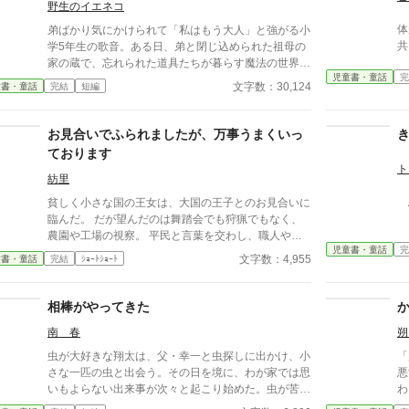
野生のイエネコ
体
弟ばかり気にかけられて「私はもう大人」と強がる小
共
学5年生の歌音。ある日、弟と閉じ込められた祖母の
家の蔵で、忘れられた道具たちが暮らす魔法の世界に
児童書・童話
完
迷い込む。壊れた道具を直す「道具のお医者さん」を
文字数：30,124
童書・童話
完結
短編
していた祖父の後継として、金継ぎや活版印刷など昔
の技を学びながら奮闘するうち、姉弟の間にすれ違っ
ていた本当の気持ちが見えてくる——。
お見合いでふられましたが、万事うまくいっ
ております
ト
紡里
悪
貧しく小さな国の王女は、大国の王子とのお見合いに
お
臨んだ。 だが望んだのは舞踏会でも狩猟でもなく、
農園や工場の視察。 平民と言葉を交わし、職人や技
児童書・童話
完
術者を敬う姿は「田舎者」と嘲笑され、婚約はあっさ
文字数：4,955
童書・童話
完結
ｼｮｰﾄｼｮｰﾄ
り断られてしまう。 それでも王女は落ち込まなかっ
た。 「良いご縁に恵まれましたもの」
相棒がやってきた
南 春
朔
虫が大好きな翔太は、父・幸一と虫探しに出かけ、小
「
さな一匹の虫と出会う。その日を境に、わが家では思
悪女
いもよらない出来事が次々と起こり始めた。虫が苦手
わ
な母・春も巻き込みながら、家族は小さな命と向き合
秀で