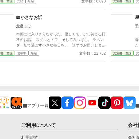
文字数：6,890
童書・童話
完結
短編
児童書・童話
完
っていく。笑って、驚いて、少しだけ心が温かくな
す♪ ※ エブリスタさんの妄コン
る、家族の物語。夏のある日、わが家にやってきた
いた
「相棒」が、家族の日常を少しずつ変えていく。
あります。
📖小さなお話
い
鴛鴦トワ
千
本編には入りきらなかった、優しくて、少し笑える日
あ
常のお話。 スグルとトワ、そしてみつばち。 ラベン
母さん。 
ダー畑で過ごす小さな毎日を、一話ずつお届けしま
た。
す。 今日も、三人は笑って帰ります。
か
文字数：22,752
童書・童話
連載中
短編
児童書・童話
完
ハ
り
ら
滑
覚
見
が
れ
寄
アプリ一覧
が
が
す
頃
ご利用について
会社
冬
が
利用規約
会社