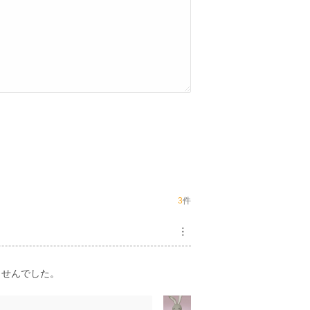
3
件
︙
ませんでした。