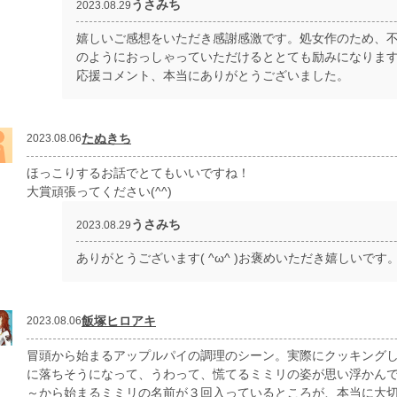
うさみち
2023.08.29
嬉しいご感想をいただき感謝感激です。処女作のため、
のようにおっしゃっていただけるととても励みになりま
応援コメント、本当にありがとうございました。
たぬきち
2023.08.06
ほっこりするお話でとてもいいですね！
大賞頑張ってください(^^)
うさみち
2023.08.29
ありがとうございます( ^ω^ )お褒めいただき嬉しいです
飯塚ヒロアキ
2023.08.06
冒頭から始まるアップルパイの調理のシーン。実際にクッキング
に落ちそうになって、うわって、慌てるミミリの姿が思い浮かん
～から始まるミミリの名前が３回入っているところが、本当に大