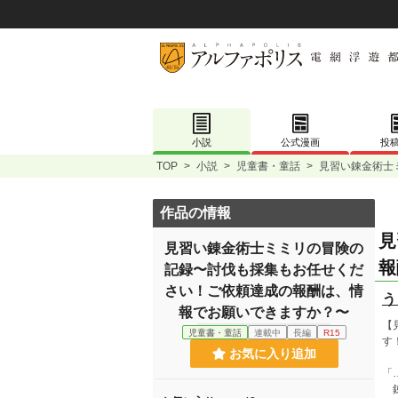
小説
公式漫画
投
TOP
>
小説
>
児童書・童話
>
見習い錬金術士
作品の情報
見
見習い錬金術士ミミリの冒険の
報
記録〜討伐も採集もお任せくだ
さい！ご依頼達成の報酬は、情
う
報でお願いできますか？〜
【
児童書・童話
連載中
長編
R15
す
お気に入り追加
「
錬