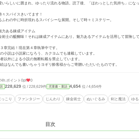
愛いらしいに囲まれ、ゆったり流れる物語。読了後、「ほわっとした気持ち」にな
時々スパイスきいてます！
るふわの中に時折現れるスパイシーな展開。そして時々ミステリー。
魅力ある錬成アイテム
金術士の醍醐味！それは錬成アイテムにあり。魅力あるアイテムを活用して冒険し
️第３章完結！現在第４章執筆中です。
️この小説は小説家になろう、カクヨムでも連載しています。
️作者以外による小説の無断転載を禁止しています。
️挿絵はなんでも書いちゃうヨギリ酔客様からご寄贈いただいたものです。
24h.ポイント
0pt
0
228,629
4,654
位 / 228,629件
位 / 4,654件
説
児童書・童話
ほっこり
ファンタジー
じんわり
錬金術士
ぬいぐるみ
剣と魔法
ゆる
目次