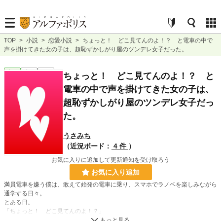
TOP
>
小説
>
恋愛小説
>
ちょっと！ どこ見てんのよ！？ と電車の中で
声を掛けてきた女の子は、超恥ずかしがり屋のツンデレ女子だった。
恋愛
完結
短編
ちょっと！ どこ見てんのよ！？ と
電車の中で声を掛けてきた女の子は、
超恥ずかしがり屋のツンデレ女子だっ
た。
うさみち
（近況ボード：
4 件
）
お気に入りに追加して更新通知を受け取ろう
お気に入り追加
満員電車を嫌う僕は、敢えて始発の電車に乗り、スマホでラノベを楽しみながら
通学する日々。
とある日。
「ちょっと！ どこ見てんのよ！？」
と声がすると思ったら、僕のことですか？