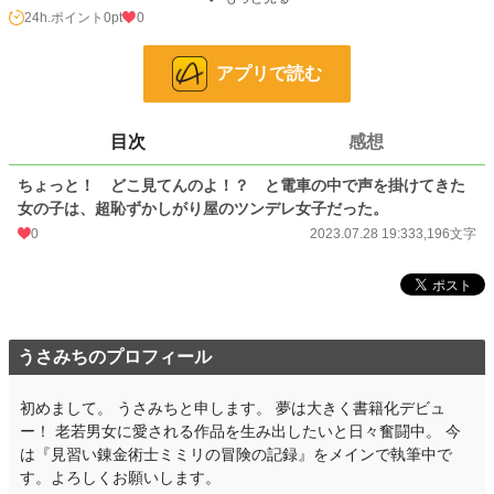
……いや、スマホでラブコメ系ホラー見てたんですけど。
24h.ポイント
0pt
0
ツンデレ系女子×始発を愛する男子が織りなすラブコメ系物語。
アプリで読む
これを読めばきっとあなたも、ツンデレ女子の虜になります。
小説
228,667 位 / 228,667 件
目次
感想
恋愛
66,338 位 / 66,338 件
ちょっと！ どこ見てんのよ！？ と電車の中で声を掛けてきた
お気に入り
3
女の子は、超恥ずかしがり屋のツンデレ女子だった。
0
2023.07.28 19:33
3,196文字
24h.ポイント
0 pt
文字数
3,196
更新日時
2023.07.28 19:33
うさみちのプロフィール
初回公開日時
2023.07.28 19:33
初回完結日時
2023.07.28 19:33
初めまして。 うさみちと申します。 夢は大きく書籍化デビュ
ー！ 老若男女に愛される作品を生み出したいと日々奮闘中。 今
週間ポイント
0 pt (228,667 位)
は『見習い錬金術士ミミリの冒険の記録』をメインで執筆中で
月間ポイント
0 pt (228,667 位)
す。よろしくお願いします。