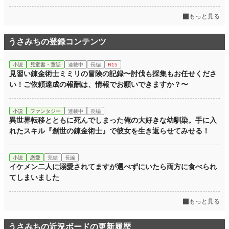
年間ポイント
21 pt (176,521 位)
もっと見る
累計ポイント
1,838 pt (169,611 位)
うさみちの登録コンテンツ
小説
児童書・童話
連載中
長編
R15
見習い錬金術士ミミリの冒険の記録〜討伐も採集もお任せくださ
い！ご依頼達成の報酬は、情報でお願いできますか？〜
小説
ファンタジー
連載中
長編
異世界転移とともに死んでしまった俺の大好きな幼馴染。手に入
れたスキル『創世の錬金術士』で彼女を生き返らせてみせる！
小説
恋愛
完結
長編
イケメン二人に溺愛されてますが選べずにいたら両方に食べられ
てしまいました
もっと見る
うさみちの近況ボードの更新履歴