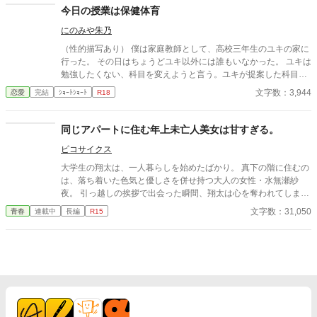
今日の授業は保健体育
にのみや朱乃
（性的描写あり） 僕は家庭教師として、高校三年生のユキの家に
行った。 その日はちょうどユキ以外には誰もいなかった。 ユキは
勉強したくない、科目を変えようと言う。ユキが提案した科目と
は。
文字数：3,944
恋愛
完結
ｼｮｰﾄｼｮｰﾄ
R18
同じアパートに住む年上未亡人美女は甘すぎる。
ピコサイクス
大学生の翔太は、一人暮らしを始めたばかり。 真下の階に住むの
は、落ち着いた色気と優しさを併せ持つ大人の女性・水無瀬紗
夜。 引っ越しの挨拶で出会った瞬間、翔太は心を奪われてしま
う。 偶然にもアルバイト先のスーパーで再会した彼女は、翔太を
文字数：31,050
青春
連載中
長編
R15
すぐに採用し、温かく仕事を教えてくれる存在だった。 ある日の
仕事帰り、ふたりで過ごす時間が増えていき――そして気づけば
紗夜の部屋でご飯をご馳走になるほど親密に。 優しくて穏やかで
――その色気に触れるたび、翔太の心は揺れていく。 大人の女性
と大学生、甘くちょっぴり刺激的な同居生活（？）がはじまる。