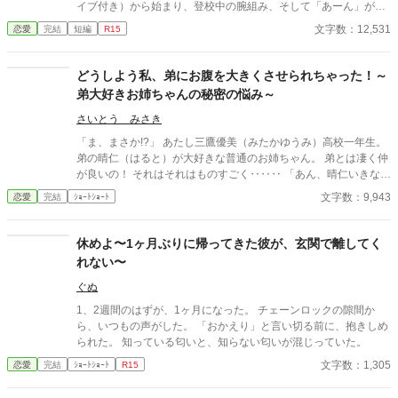
イブ付き）から始まり、登校中の腕組み、そして「あーん」が義
務付けられた手作り弁当。誰もが羨むラブラブっぷりだが、悠太
文字数：12,531
恋愛
完結
短編
R15
はこれを「家族愛」だと頑なに誤解（無視）している。 「ゆーた
は私の運命の相手なんだもん！」と、葵のデレデレは今日も過剰
の一途。周囲の冷やかしや、葵を狙う男子生徒のプレッシャーが
どうしよう私、弟にお腹を大きくさせられちゃった！～
高まる中、悠太の**「幼馴染フィルター」**はついに限界を迎え
弟大好きお姉ちゃんの秘密の悩み～
る。 この溺愛っぷり、いつまで「家族」で通せるのか？ 甘すぎる
日常が、悠太の鈍感な理性を溶かし尽くす――最初からクライマ
さいとう みさき
ックスの、超高濃度イチャイチャ・ラブコメ、開幕！
「ま、まさか!?」 あたし三鷹優美（みたかゆうみ）高校一年生。
弟の晴仁（はると）が大好きな普通のお姉ちゃん。 弟とは凄く仲
が良いの！ それはそれはものすごく‥‥‥ 「あん、晴仁いきなり
そんなのお口に入らないよぉ～♡」 そんな関係のあたしたち。 で
文字数：9,943
恋愛
完結
ｼｮｰﾄｼｮｰﾄ
もある日トイレであたしはアレが来そうなのになかなか来ないの
も気にもせずスカートのファスナーを上げると‥‥‥ 「うそっ！
お腹が出て来てる!?」 お姉ちゃんの秘密の悩みです。
休めよ〜1ヶ月ぶりに帰ってきた彼が、玄関で離してく
れない〜
ぐぬ
1、2週間のはずが、1ヶ月になった。 チェーンロックの隙間か
ら、いつもの声がした。 「おかえり」と言い切る前に、抱きしめ
られた。 知っている匂いと、知らない匂いが混じっていた。
文字数：1,305
恋愛
完結
ｼｮｰﾄｼｮｰﾄ
R15