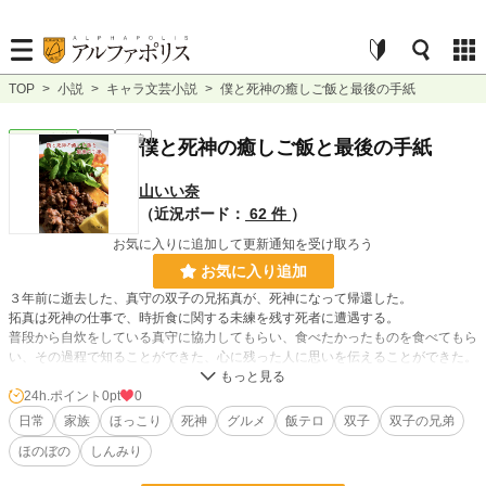
TOP
>
小説
>
キャラ文芸小説
>
僕と死神の癒しご飯と最後の手紙
キャラ文芸
完結
長編
僕と死神の癒しご飯と最後の手紙
山いい奈
（近況ボード：
62 件
）
お気に入りに追加して更新通知を受け取ろう
お気に入り追加
３年前に逝去した、真守の双子の兄拓真が、死神になって帰還した。
拓真は死神の仕事で、時折食に関する未練を残す死者に遭遇する。
普段から自炊をしている真守に協力してもらい、食べたかったものを食べてもら
い、その過程で知ることができた、心に残った人に思いを伝えることができた。
ところがある日……
24h.ポイント
0pt
0
日常
家族
ほっこり
死神
グルメ
飯テロ
双子
双子の兄弟
小説
228,589 位 / 228,589 件
ほのぼの
しんみり
キャラ文芸
5,634 位 / 5,634 件