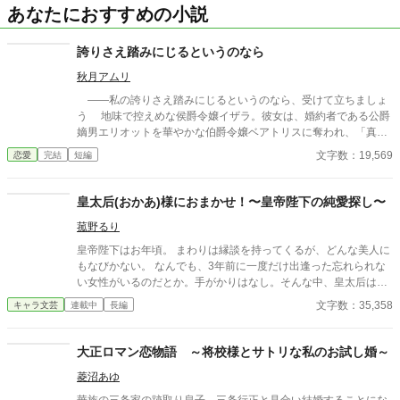
あなたにおすすめの小説
誇りさえ踏みにじるというのなら
秋月アムリ
――私の誇りさえ踏みにじるというのなら、受けて立ちましょ
う 地味で控えめな侯爵令嬢イザラ。彼女は、婚約者である公爵
嫡男エリオットを華やかな伯爵令嬢ベアトリスに奪われ、「真実
の愛」を見つけたという身勝手な理由で一方的に婚約破棄を突き
文字数：19,569
恋愛
完結
短編
つけられる。 ベアトリスからは地味で退屈な女と公然と蔑ま
れ、尊厳を踏みにじられたイザラ。 だが、彼女は涙を見せず、
侯爵家の誇りを守るため不当な破棄を断固として拒否。たった一
皇太后(おかあ)様におまかせ！〜皇帝陛下の純愛探し〜
人で反撃の証拠集めを開始する。 彼女が助力を求めたのは、社
菰野るり
交界から距離を置き、冷徹と噂される辺境伯アレクシス。彼は、
イザラの持つ鋼のような意志と冷静な知性を見抜き、彼女の非公
皇帝陛下はお年頃。 まわりは縁談を持ってくるが、どんな美人に
式な協力者となる。 しかし、そんな彼女を待っていたのは「辺
もなびかない。 なんでも、3年前に一度だけ出逢った忘れられな
境伯と不貞を働いている」という、さらに悪質な濡れ衣だった―
い女性がいるのだとか。手がかりはなし。そんな中、皇太后は自
―
ら街に出て息子の嫁探しをすることに！ この物語の皇太后の名は
文字数：35,358
キャラ文芸
連載中
長編
雲泪(ユンレイ)、皇帝の名は堯舜(ヤオシュン)です。つまり【後宮
物語〜身代わり宮女は皇帝陛下に溺愛されます⁉︎〜】の続編です。
しかし、こちらから読んでも楽しめます‼︎どちらから読んでも違う
大正ロマン恋物語 ～将校様とサトリな私のお試し婚～
感覚で楽しめる⁉︎こちらはポジティブなラブコメです。
菱沼あゆ