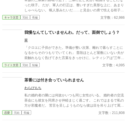
華族の三条家の跡取り息子、三条行正と見合い結婚することにな
った咲子。 だが、軍人の行正は、整いすぎた美形な上に、あまり
しゃべらない。 蝋人形みたいだ……と見合いの席で怯える咲子だ
ったが。 実は、咲子には、人の心を読めるチカラがあって――。
文字数：62,986
キャラ文芸
完結
長編
我慢なんてしていませんわ。だって、面倒でしょう？
翠
「クロエに子供ができた。準備が整い次第、離れで暮らすことに
なるからそのつもりでいてくれ」 普段ほとんど屋敷にいない夫が
前触れもなく告げてきた言葉をきっかけに、レティシアは“三年
間”の契約を終わらせることにした。 赤の他人を屋敷に迎えるこ
文字数：4,095
ライト文芸
完結
短編
とはしない。 不要なものに感情を砕く理由などない。 「だって、
面倒でしょう？」 不誠実な夫も、無意味な結婚も、 この際すべて
切り捨ててしまいましょう。
茶番には付き合っていられません
わらびもち
私の婚約者の隣には何故かいつも同じ女性がいる。 婚約者の交流
茶会にも彼女を同席させ仲睦まじく過ごす。 これではまるで私の
方が邪魔者だ。 苦言を呈しようものなら彼は目を吊り上げて罵倒
する。 どうして婚約者同士の交流にわざわざ部外者を連れてくる
文字数：211,808
恋愛
完結
長編
のか。 彼が何をしたいのかさっぱり分からない。 もうこんな茶番
に付き合っていられない。 そんなにその女性を傍に置きたいのな
ら好きにすればいいわ。