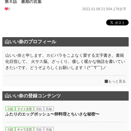
第６話 最期の言葉
0
2022.01.09 21:50
4,178文字
山いい奈のプロフィール
山いい奈と申します。カピバラをこよなく愛する文字書き。書籍
化目指して。 火サス脳。ざっくり。優しく暖かな物語を書いてい
きたいです。どうぞよろしくお願いします！(*￣∇￣)ノ
もっと見る
山いい奈の登録コンテンツ
小説
ライト文芸
完結
長編
ふたりのエッグポッシュ〜卵料理とちいさな秘密〜
小説
キャラ文芸
完結
長編