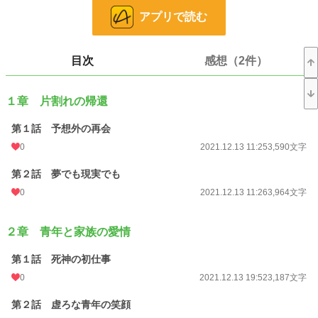
お気に入り
27
アプリで読む
24h.ポイント
0 pt
文字数
115,527
目次
感想（2件）
更新日時
2022.01.09 21:50
１章 片割れの帰還
初回公開日時
2021.12.13 11:25
第１話 予想外の再会
初回完結日時
2022.01.09 21:51
0
2021.12.13 11:25
3,590文字
週間ポイント
0 pt (228,589 位)
第２話 夢でも現実でも
月間ポイント
42 pt (83,903 位)
0
2021.12.13 11:26
3,964文字
年間ポイント
1,241 pt (78,994 位)
２章 青年と家族の愛情
累計ポイント
34,250 pt (54,394 位)
第１話 死神の初仕事
0
2021.12.13 19:52
3,187文字
第２話 虚ろな青年の笑顔