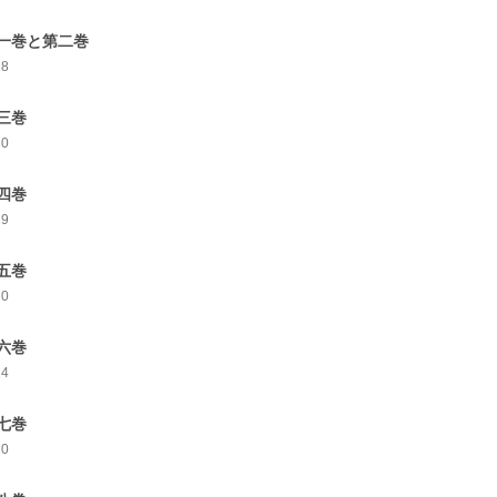
一巻と第二巻
28
第三巻
30
第四巻
29
五巻
20
第六巻
24
七巻
10