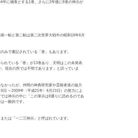
34年に補巻とする1巻、さらに2年後に8巻の神示が
第一帖と第二帖は第二次世界大戦中の昭和19年6月
のみで書記されている「巻」もあります。
られている「巻」が13巻あり、天明はこの未発表
か、現在の所では不明であります」と語っていま
なかったが、仲間の神典研究家や霊能者達の協力
日 ～2009年〈平成21年〉6月23日）の努力によ
では神示の中に「この筆示は8通りに読めるのであ
では一般的です。
または「一二三神示」と呼ばれています。