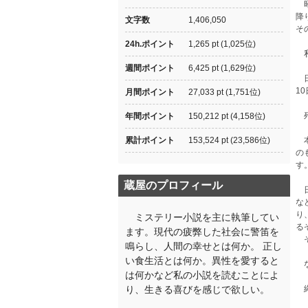
昭
降
文字数
1,406,050
そ
24h.ポイント
1,265 pt (1,025位)
私
週間ポイント
6,425 pt (1,629位)
日
1
月間ポイント
27,033 pt (1,751位)
殆
年間ポイント
150,212 pt (4,158位)
累計ポイント
153,524 pt (23,586位)
本
の
す
蔵屋のプロフィール
日
な
り
ミステリー小説を主に執筆してい
る
ます。現代の疲弊した社会に警笛を
そ
鳴らし、人間の幸せとは何か。 正し
い食生活とは何か。異性を愛すると
な
は何かなど私の小説を読むことによ
り、生きる喜びを感じで欲しい。
縄