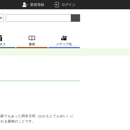
新規登録
ログイン
ネス
書籍
メディア化
家でもあった岡本天明（おかもとてんめい）に
される書物のことです。