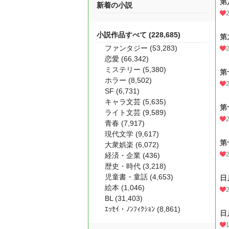
新着の小説
小説作品すべて (228,685)
ファンタジー (53,283)
恋愛 (66,342)
ミステリー (5,380)
ホラー (8,502)
SF (6,731)
キャラ文芸 (5,635)
第
ライト文芸 (9,589)
青春 (7,917)
現代文学 (9,617)
第
大衆娯楽 (6,072)
経済・企業 (436)
歴史・時代 (3,218)
児童書・童話 (4,653)
日
絵本 (1,046)
BL (31,403)
ｴｯｾｲ・ﾉﾝﾌｨｸｼｮﾝ (8,861)
日