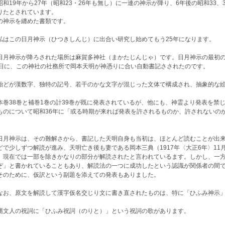
和19年から27年（昭和23・26年も無し）に一連の神示が降り、6年後の昭和33、
りたとされています。
の神示を纏めた書類です。
はこの日月神示（ひつきしんじ）に出合い研究し始めてもう25年になります。
月神示が降ろされた場所は麻賀多神社（まかたじんじゃ）です。日月神示の最初の
0日に、この神社の社務所で岡本天明が神憑りに合い自動書記さされたのです。
どが漢数字、独特の記号、若干のかな文字が混じった文体で構成され、抽象的な絵
巻38巻と補巻1巻の計39巻が既に発表されているが、他にも、神霊より発表を禁じ
ものについて昭和36年に「或る時期が来れば発表を許されるものか、許されないの
。
月神示は、その難解さから、書記した天明自身も当初は、ほとんど読むことが出来
どで少しずつ解読が進み、天明亡き後も妻である岡本三典（1917年〈大正6年〉11月9
、現在では一部を除きかなりの部分が解読されたと言われているます。しかし、一方
ぞ」と書かれていることもあり、解読法の一つに成功したという認識が関係者の間
のために、仮訳という副題を添えての発表もありました。
お、原文を解読して漢字仮名交じり文に書き直されたものは、特に「ひふみ神示」
文人の祝詞に「ひふみ祝詞（のりと）」という祝詞の歌があります。