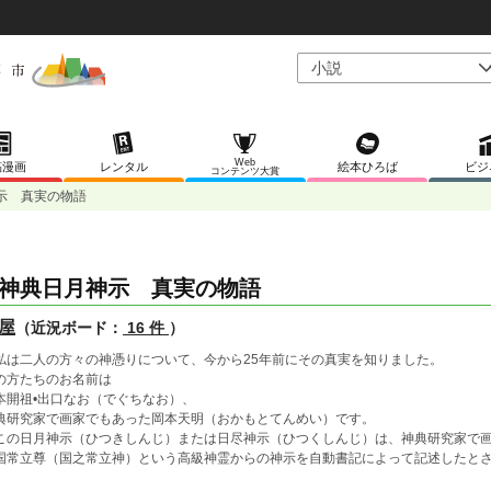
Web
稿漫画
レンタル
絵本ひろば
ビジ
コンテンツ大賞
示 真実の物語
典日月神示 真実の物語
屋
（近況ボード：
16 件
）
は二人の方々の神憑りについて、今から25年前にその真実を知りました。
の方たちのお名前は
本開祖•出口なお（でぐちなお）、
典研究家で画家でもあった岡本天明（おかもとてんめい）です。
の日月神示（ひつきしんじ）または日尽神示（ひつくしんじ）は、神典研究家で画
国常立尊（国之常立神）という高級神霊からの神示を自動書記によって記述したと