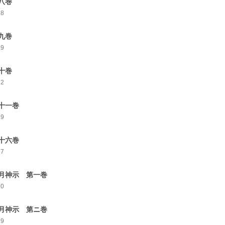
第八巻
28
第九巻
29
第十巻
22
十一巻
29
十六巻
27
月神示 第一巻
20
月神示 第ニ巻
19