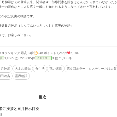
月神示はその登場以来、関係者や一部専門家を除きほとんど知られていなかったが、
伸一の著作などにより広く一般にも知られるようになってきたと言われています。
の小説は真実の物語です。
神典日月神示（しんてんひつきしんじ）真実の物語」
うぞ、お楽しみ下さい。
HOTランキング 最高13位
24h.ポイント
1,265pt
5,184
1,025
9
位 / 228,685件
位 / 5,380件
説
ミステリー
日月神示
大本お筆先
食生活
死の講義
第９回ホラー・ミステリー小説大賞
岡田茂吉
霊界物語
目次
者ご挨拶と日月神示目次
28