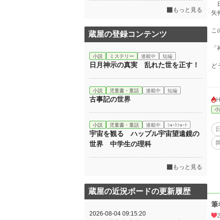
日
もっと見る
矢
こ
蔵屋の登録コンテンツ
「
小説
ミステリー
連載中
短編
日月神示の真実 乱れた世を正す！
ど
小説
児童書・童話
連載中
短編
古事記の世界
小
小説
児童書・童話
連載中
ｼｮｰﾄｼｮｰﾄ
宇宙を観る ハップル宇宙望遠鏡の
世界 中学生の理科
もっと見る
蔵屋の近況ボードの更新履歴
筆
2026-08-04 09:15:20