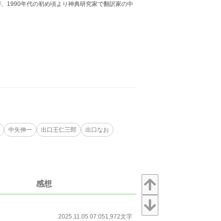
1990年代の初め頃より神典研究家で翻訳家の中
中矢伸一
出口王仁三郎
出口なお
感想
2025.11.05 07:05
1,972文字