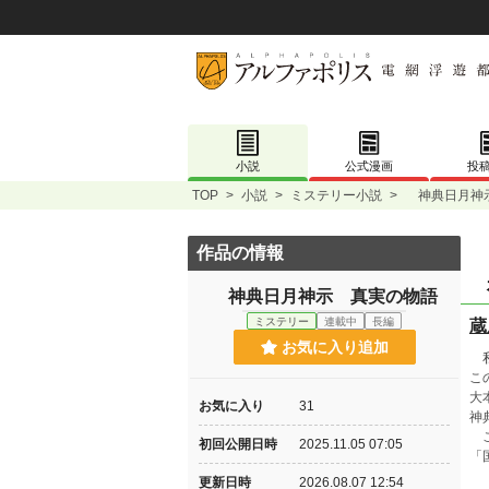
小説
公式漫画
投
TOP
>
小説
>
ミステリー小説
>
神典日月神
作品の情報
神
神典日月神示 真実の物語
ミステリー
連載中
長編
蔵
お気に入り追加
私
こ
大
お気に入り
31
神
こ
初回公開日時
2025.11.05 07:05
「
更新日時
2026.08.07 12:54