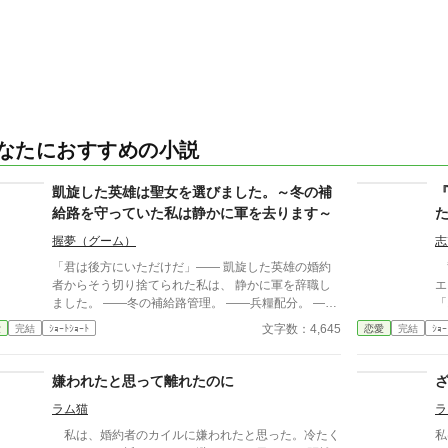
なたにおすすめの小説
凱旋した英雄は聖女を選びました。～冬の補
給路を守っていた私は静かに軍を去ります～
握夢（グーム）
志
「君は後方にいただけだ」―― 凱旋した英雄の婚約
竜
者からそう切り捨てられた私は、 静かに軍を辞職し
エ
ました。 ――冬の補給路管理。 ――兵糧配分。 ――
「
医薬品輸送。 ――損耗率管理。 全部、私の仕事だっ
た。 異母妹ばかりを愛
文字数：4,645
愛
完結
ｼｮｰﾄｼｮｰﾄ
恋愛
完結
ｼｮｰ
たのですが。 三週間後、 王国軍は補給崩壊。 「なぜ
日
食糧が届かない！」 「なぜ兵が飢える！」 ……逆に
女
お聞きしますが、 今まで“なぜか全部上手く回ってい
嫉
嫌われたと思って離れたのに
た”理由を、 一度でも考えたことはありましたか？ こ
と
ラム猫
ラ
れは、 誰にも評価されなかった兵站官（へいたんか
が
ん）が、 隣国の辺境伯にだけ価値を見抜かれ、 人生
心
私は、婚約者のカイルに嫌われたと思った。冷たく
私
を取り戻す物語。 今更「戻ってきてくれ」と泣きつ
を