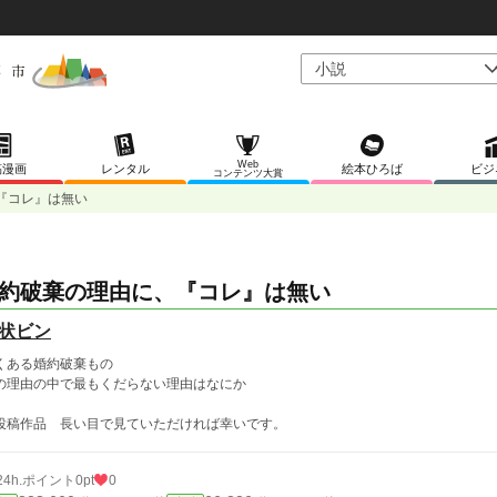
Web
稿漫画
レンタル
絵本ひろば
ビジ
コンテンツ大賞
『コレ』は無い
約破棄の理由に、『コレ』は無い
状ビン
くある婚約破棄もの
の理由の中で最もくだらない理由はなにか
投稿作品 長い目で見ていただければ幸いです。
24h.ポイント
0pt
0