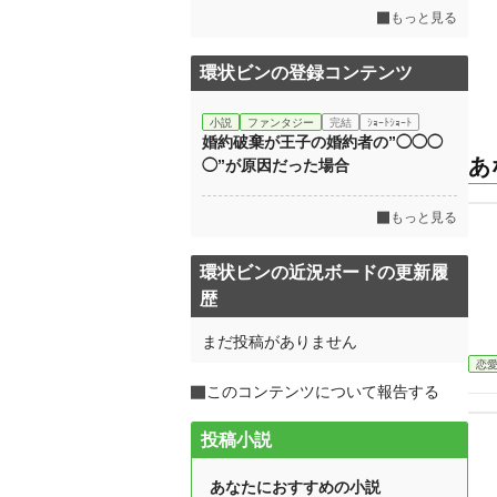
もっと見る
環状ビンの登録コンテンツ
小説
ファンタジー
完結
ｼｮｰﾄｼｮｰﾄ
婚約破棄が王子の婚約者の”◯◯◯
あ
◯”が原因だった場合
もっと見る
環状ビンの近況ボードの更新履
歴
まだ投稿がありません
恋
このコンテンツについて報告する
投稿小説
あなたにおすすめの小説