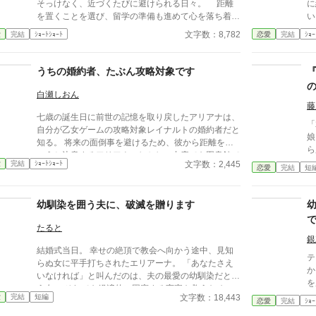
そっけなく、近づくたびに避けられる日々。 距離
に
かれても、 私は隣国の最高機密ですので――！
を置くことを選び、留学の準備も進めて心を落ち着か
いる。 だからこ
せようとするけれど——。
さ
文字数：8,782
愛
完結
ｼｮｰﾄｼｮｰﾄ
恋愛
完結
ｼｮｰ
で
余
を支える
うちの婚約者、たぶん攻略対象です
ある
女が
白瀬しおん
ン
藤
七歳の誕生日に前世の記憶を取り戻したアリアナは、
子
「
自分が乙女ゲームの攻略対象レイナルトの婚約者だと
も
娘
知る。 将来の面倒事を避けるため、彼から距離を置
な
ら
こうと決意するアリアナ。しかし、中庭でも図書館で
彼
は
文字数：2,445
愛
完結
ｼｮｰﾄｼｮｰﾄ
も購買でも、なぜか行く先々でレイナルトと遭遇して
恋愛
完結
短
国外
な
しまう。 避けているはずなのに近づいてくる婚約
だか？ まぁいい
て
者。そんな彼には、アリアナを追いかける理由がある
す。 けれどどうかお忘
は
幼馴染を囲う夫に、破滅を贈ります
ようで――。
全
ていた。 ―
知りま
を
たると
度
から
銀
か
結婚式当日。 幸せの絶頂で教会へ向かう途中、見知
うやく
テ
らぬ女に平手打ちされたエリアーナ。 「あなたさえ
か
か
いなければ」と叫んだのは、夫の最愛の幼馴染だとい
探
を
う女。 それでも経済的に困窮する実家を救うため、
セシル。 そ
文字数：18,443
愛
完結
短編
エリアーナは泣き寝入りするしかなかった。
恋愛
完結
ｼｮｰ
ル