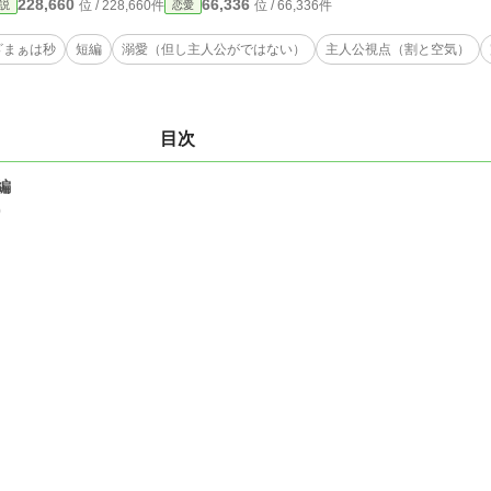
228,660
66,336
位 / 228,660件
位 / 66,336件
説
恋愛
ざまぁは秒
短編
溺愛（但し主人公がではない）
主人公視点（割と空気）
目次
編
0