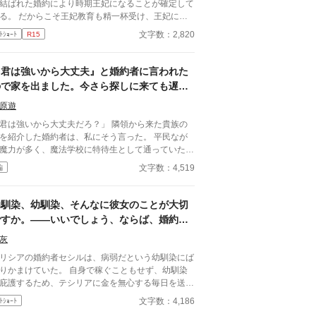
結ばれた婚約により時期王妃になることが確定して
そ王妃教育も精一杯受け、王妃にふ
わしい振る舞いと能力を身につけた。 特に婚約者
文字数：2,820
ﾄｼｮｰﾄ
R15
ある王太子は少し？いやかなり頭が足りないのだ。
計に私が頑張らなければならない。 王妃となり国
。 そんな確定した未来であったはずなのに
『君は強いから大丈夫』と婚約者に言われた
日突然破られた。 学園にピンク色の髪を持つ少
ので家を出ました。今さら探しに来ても遅い
現れたからだ。 なんとその子は自身をヒロイ
です
？だとか言って婚約者のいるしかも王族である王太
原遊
に馴れ馴れしく接してきた。 何度かそれを諌める
君は強いから大丈夫だろ？」 隣領から来た貴族の
聞く耳を持たず挙句の果てには私がいじめてくるだ
を紹介した婚約者は、私にそう言った。 平民なが
んだ言って王太子に泣きついた。 なんと王太子は
魔力が多く、魔法学校に特待生として通っていた私
女の言葉を全て鵜呑みにして私を悪女に仕立て上げ
、在学中に領主の息子に見初められた。 「君の力
文字数：4,519
編
追放をいい渡す。 はぁ〜、一体誰の悪知恵なん
ら、この街を守れる。一緒に守ろう」 そう言われ
わ。 国外追放喜んでお受けいたしま
彼の領地に来て、婚約した。 それから数年。 街に
れにならないでくださいな？
ほとんど魔物が近づかなくなり、平和な日々が続い
幼馴染、幼馴染、そんなに彼女のことが大切
ての責はあなたにあると言うことを。 後悔しても
―あの日までは。 隣領から来た貴族の娘
ですか。――いいでしょう、ならば、婚約破
せんわよ。 そう言い残して私は毅然とした態
紹介した婚約者は、私にこう言った。 「君は強い
で、内心ルンルンとこの国を去る。 ふふっ、これ
棄をしましょう。～病弱な幼馴染の彼女は、
大丈夫だろ？」 その言葉を聞いた瞬間、私はよ
灰
らが楽しみだわ。
実は……～
気づく。 彼にとって私は、何だったのか。 だ
リシアの婚約者セシルは、病弱だという幼馴染にば
ら私は、静かに街を出ることにした。 ……今さら
りかまけていた。 自身で稼ぐこともせず、幼馴染
しに来ても遅いです。
庇護するため、テシリアに金を無心する毎日を送る
んな関係に限界を感じ、テリシアはセシ
文字数：4,186
ﾄｼｮｰﾄ
に婚約破棄を突き付けた。 テリシアに見捨てられ