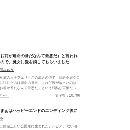
『お前が運命の番だなんて最悪だ』と言われ
たので、魔女に愛を消してもらいました
熊みゅう
族の王子フェリクスの成人の儀で、侯爵令嬢クロ
に現れたのは運命の番紋。けれど彼が放ったのは
お前が番だなんて最悪だ」という残酷な言葉だっ
する王子、家族に疎まれる
文字数：10,706
ﾄｼｮｰﾄ
々に耐えきれなくなったクロエは、半地下に住む魔
へ願う。「この愛を消してください」と。 恋も
妬も失い、辺境で静かに生き直そうとした彼女のも
ざまぁはハッピーエンドのエンディング後に
に、三年後、王宮から使者が現れる。異母妹の魅了
ラ
暴かれ、王子は今さら真実の愛を誓うが、クロエの
にはもう何も響かない。愛されなかった令嬢と、愛
は由緒正しい公爵家に生まれたシルビア。 幼い頃
取り戻したい竜王子。番たちの行く末は――。