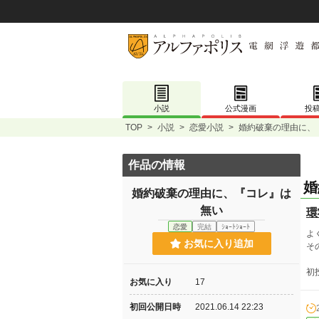
小説
公式漫画
投
TOP
>
小説
>
恋愛小説
>
婚約破棄の理由に、
作品の情報
婚
婚約破棄の理由に、『コレ』は
無い
環
恋愛
完結
ｼｮｰﾄｼｮｰﾄ
よ
お気に入り追加
そ
初
お気に入り
17
初回公開日時
2021.06.14 22:23