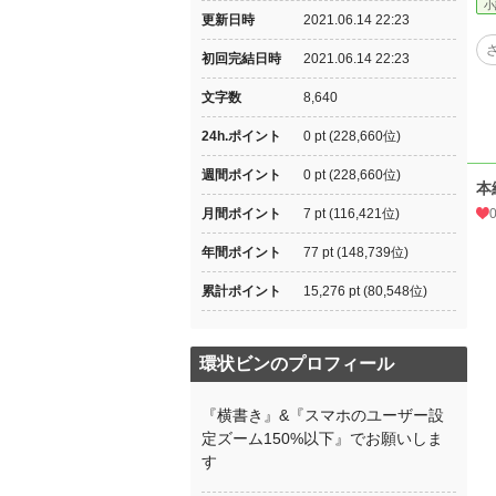
小
更新日時
2021.06.14 22:23
初回完結日時
2021.06.14 22:23
文字数
8,640
24h.ポイント
0 pt (228,660位)
週間ポイント
0 pt (228,660位)
本
月間ポイント
7 pt (116,421位)
年間ポイント
77 pt (148,739位)
累計ポイント
15,276 pt (80,548位)
環状ビンのプロフィール
『横書き』&『スマホのユーザー設
定ズーム150%以下』でお願いしま
す