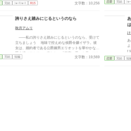
たてるなら。 でもそれも、もうすぐおしまい。 恋人
恋愛
完結
ｼｮｰ
文字数：10,256
愛
完結
ｼｮｰﾄｼｮｰﾄ
R15
を失ったアベルのために奮闘したリタ。 その恋人が
アベルの元へ戻ると知り、リタは離れる決意をする。
一話完結の読み切りです。 読み切りゆえにいつも以
誇りさえ踏みにじるというのなら
上にご都合主義です。 誤字脱字ごめんなさい！最初
に謝っておきます。 小説家になろうさんにも時差投
秋月アムリ
愛
稿します。 ※表紙はあさぎかな先生（@yatusiro1）
け
――私の誇りさえ踏みにじるというのなら、受けて
にコラージュアートを作成していただいたものです。
あ
立ちましょう 地味で控えめな侯爵令嬢イザラ。彼
(*´˘`*)ｼｱﾜｾﾃﾞｽｯ
よ
女は、婚約者である公爵嫡男エリオットを華やかな伯
r
爵令嬢ベアトリスに奪われ、「真実の愛」を見つけた
文字数：19,569
愛
完結
短編
という身勝手な理由で一方的に婚約破棄を突きつけら
恋愛
完結
短
れる。 ベアトリスからは地味で退屈な女と公然と
蔑まれ、尊厳を踏みにじられたイザラ。 だが、彼
女は涙を見せず、侯爵家の誇りを守るため不当な破棄
を断固として拒否。たった一人で反撃の証拠集めを開
始する。 彼女が助力を求めたのは、社交界から距
離を置き、冷徹と噂される辺境伯アレクシス。彼は、
イザラの持つ鋼のような意志と冷静な知性を見抜き、
彼女の非公式な協力者となる。 しかし、そんな彼
女を待っていたのは「辺境伯と不貞を働いている」と
いう、さらに悪質な濡れ衣だった――