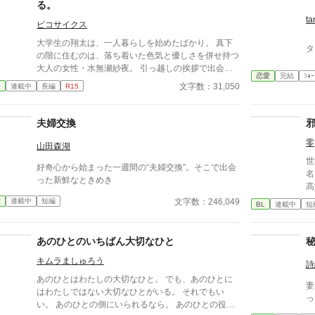
る。
ta
ピコサイクス
大学生の翔太は、一人暮らしを始めたばかり。 真下
タ
の階に住むのは、落ち着いた色気と優しさを併せ持つ
大人の女性・水無瀬紗夜。 引っ越しの挨拶で出会っ
恋愛
完結
ｼｮｰ
た瞬間、翔太は心を奪われてしまう。 偶然にもアル
文字数：31,050
春
連載中
長編
R15
バイト先のスーパーで再会した彼女は、翔太をすぐに
採用し、温かく仕事を教えてくれる存在だった。 あ
る日の仕事帰り、ふたりで過ごす時間が増えていき―
夫婦交換
―そして気づけば紗夜の部屋でご飯をご馳走になるほ
零
ど親密に。 優しくて穏やかで――その色気に触れる
山田森湖
たび、翔太の心は揺れていく。 大人の女性と大学
世
好奇心から始まった一週間の“夫婦交換”。そこで出会
生、甘くちょっぴり刺激的な同居生活（？）がはじま
名
った新鮮なときめき
る。
高
園
文字数：246,049
愛
連載中
短編
BL
連載中
短
の
古
躍する 意志をな
あのひとのいちばん大切なひと
消える教
キムラましゅろう
ァ
詩
あのひとはわたしの大切なひと。 でも、あのひとに
妻
はわたしではない大切なひとがいる。 それでもい
っ
い。 あのひとの側にいられるなら。 あのひとの役に