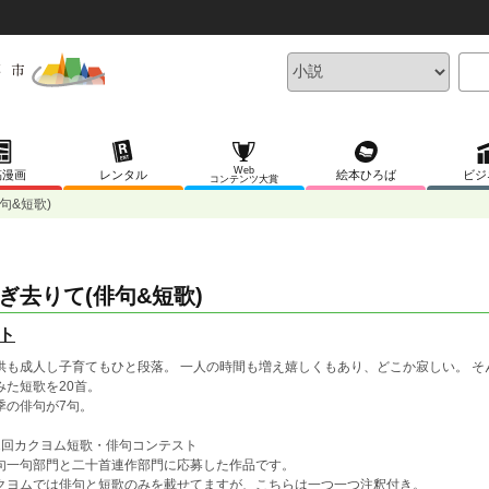
Web
稿漫画
レンタル
絵本ひろば
ビジ
コンテンツ大賞
句&短歌)
ぎ去りて(俳句&短歌)
ト
供も成人し子育てもひと段落。 一人の時間も増え嬉しくもあり、どこか寂しい。 
みた短歌を20首。
季の俳句が7句。
1回カクヨム短歌・俳句コンテスト
句一句部門と二十首連作部門に応募した作品です。
クヨムでは俳句と短歌のみを載せてますが、こちらは一つ一つ注釈付き。