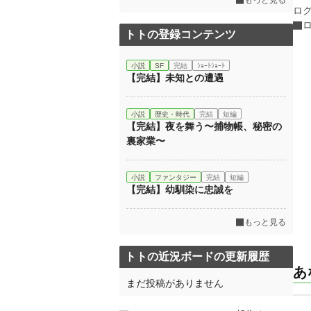
もっと見る
ロ
トトの登録コンテンツ
小説
SF
完結
ｼｮｰﾄｼｮｰﾄ
【完結】未知との遭遇
小説
歴史・時代
完結
短編
【完結】夜を舞う〜捕物帳、秘密の
裏家業〜
小説
ファンタジー
完結
短編
【完結】幼馴染に忠誠を
もっと見る
トトの近況ボードの更新履歴
あ
まだ投稿がありません