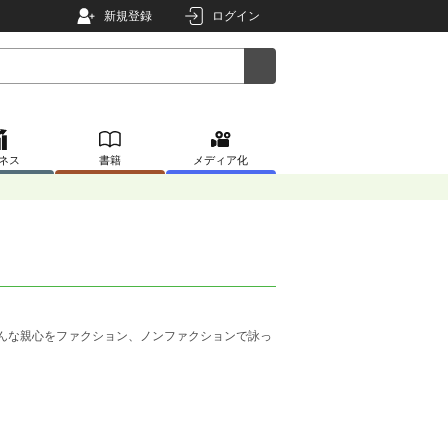
新規登録
ログイン
ネス
書籍
メディア化
そんな親心をファクション、ノンファクションで詠っ