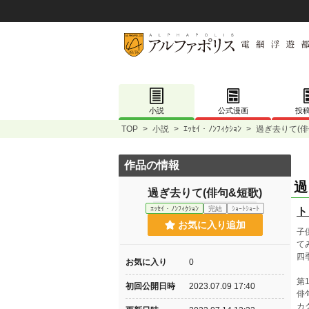
小説
公式漫画
投
TOP
>
小説
>
ｴｯｾｲ・ﾉﾝﾌｨｸｼｮﾝ
>
過ぎ去りて(俳
作品の情報
過
過ぎ去りて(俳句&短歌)
ｴｯｾｲ・ﾉﾝﾌｨｸｼｮﾝ
完結
ｼｮｰﾄｼｮｰﾄ
ト
お気に入り追加
子
て
四
お気に入り
0
第
初回公開日時
2023.07.09 17:40
俳
カ