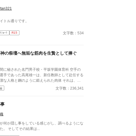
rtan321
イトル通りです。
文字数：534
ﾄｼｮｰﾄ
R15
邪神の祭壇へ無垢な筋肉を生贄として捧ぐ
間に秘された名門男子校・平坂学園体育科 空手の
選手であった高尾雄一は、新任教師として赴任する
潔な人格と鋼のように鍛えられた肉体 それは、学
にとって最高の生贄の候補に他ならなかった 至高
文字数：236,341
編
筋肉を持つ、精神を削られ意志をなくした青年を太
の神に捧げるため、“水”、“風”、“土”の信奉者達が暗
くし筋肉の操り人形と化した“デク”
秘事
師 山奥の男子校で繰り広げられるダークフ
ンタジー
織
が何か隠し事をしている感じがし、調べるようにな
た。 そしてその結果は...