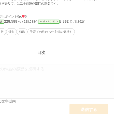
過ぎ去りて」は二十首連作部門の題名です。
24h.ポイント
0pt
0
228,588
8,862
位 / 228,588件
位 / 8,862件
説
ｴｯｾｲ・ﾉﾝﾌｨｸｼｮﾝ
日常
俳句
短歌
子育ての終わった主婦の気持ち
目次
00文字以内
送信する