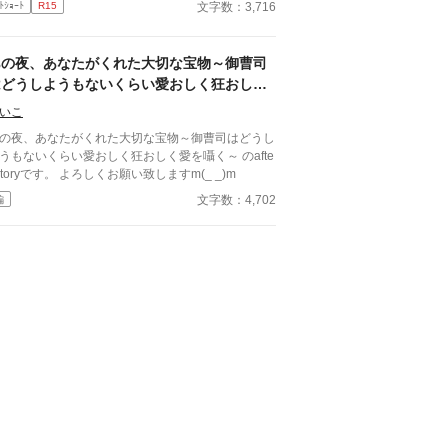
文字数：3,716
ﾄｼｮｰﾄ
R15
あの夜、あなたがくれた大切な宝物～御曹司
はどうしようもないくらい愛おしく狂おしく
を囁く～【after story】
いこ
の夜、あなたがくれた大切な宝物～御曹司はどうし
うもないくらい愛おしく狂おしく愛を囁く～ のafte
 storyです。 よろしくお願い致しますm(_ _)m
文字数：4,702
編