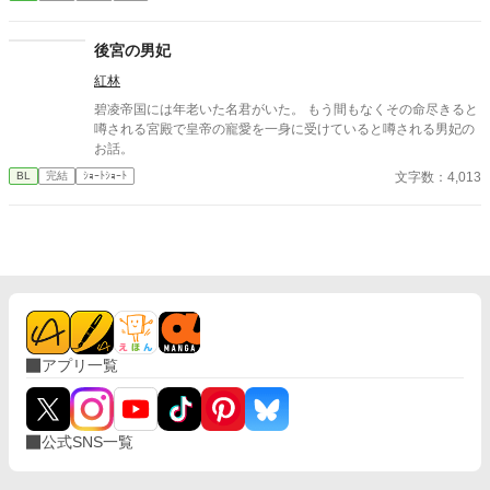
後宮の男妃
紅林
碧凌帝国には年老いた名君がいた。 もう間もなくその命尽きると
噂される宮殿で皇帝の寵愛を一身に受けていると噂される男妃の
お話。
文字数：4,013
BL
完結
ｼｮｰﾄｼｮｰﾄ
アプリ一覧
公式SNS一覧