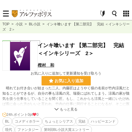
TOP
>
小説
>
BL小説
>
インキ喰います 【第二部完】 完結 ＜インキシリー
ズ 2＞
BL
完結
長編
R18
インキ喰います 【第二部完】 完結
＜インキシリーズ 2＞
樫村 和
お気に入りに追加して更新通知を受け取ろう
お気に入り追加
晴れてお付き合いが始まった二人。内藤匠はようやく猿の名前が竹内涼風だと
知ることができるが、自分の事も涼風の兄、瑞葵にばれてしまう。涼風の家が陰
気を扱う仕事をしていることを聞く匠。もし、これからも涼風と一緒にいたけれ
ば長に会った方がいいと言われ、竹内の仕事に同行することになるが、そこに医
者の喜屋も絡んでくる。
24h.ポイント
0pt
0
BL
コメディホラー
ちょっとシリアス
完結
ハッピーエンド
小説
228,631 位 / 228,631 件
現代
ファンタジー
第9回BL小説大賞エントリー