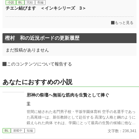
小説
BL
完結
長編
チエン結びます ＜インキシリーズ 3＞
もっと見る
樫村 和の近況ボードの更新履歴
まだ投稿がありません
このコンテンツについて報告する
あなたにおすすめの小説
邪神の祭壇へ無垢な筋肉を生贄として捧ぐ
零
世間に秘された名門男子校・平坂学園体育科 空手の名選手であっ
た高尾雄一は、新任教師として赴任する 高潔な人格と鋼のように
鍛えられた肉体 それは、学園にとって最高の生贄の候補に他なら
なかった 至高の筋肉を持つ、精神を削られ意志をなくした青年を
文字数：236,341
BL
連載中
短編
太古の神に捧げるため、“水”、“風”、“土”の信奉者達が暗躍する 意