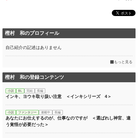
樫村 和のプロフィール
自己紹介の記述はありません
もっと見る
樫村 和の登録コンテンツ
小説
BL
完結
長編
インキ、ヨウキ取り扱い注意 ＜インキシリーズ 4＞
小説
ファンタジー
連載中
長編
あなたにお仕えするのが、仕事なのですが ＜選ばれし神官、違
う覚悟が必要だった＞