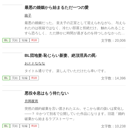
志をなくし筋肉の操り人形と化した“デク” 消える教師 山奥の男子
校で繰り広げられるダークファンタジー
最悪の婚姻から始まるただ一つの愛
統子
最悪の婚姻だった。 皇太子の正室として迎えられながら、 与えら
れたのは祝福ではなく、冷たい部屋と拒絶だけ。 触れられること
すら恐ろしく、 ただ静かに時間が過ぎるのを待つしかなかった。
けれど—— 差し出された手は、思っていたものとは違っていた。
文字数：20,006
BL
完結
短編
R18
無理に触れない。 急がない。 ただ、こちらの様子を確かめるよう
に、少しずつ距離を縮めてくる。 気づけば、隣に座ることが当た
り前になり、 言葉を交わす時間が、夜の習慣になっていた。 触れ
BL団地妻-恥じらい新妻、絶頂淫具の罠-
られるたびに怖さは消え、 代わりに残るのは、離れがたい温も
おととななな
り。 これは、最悪の婚姻から始まった関係が、 やがて“ただ一
人”へと変わっていく物語。 望まれなかったはずのはじまりが、
タイトル通りです。 楽しんでいただけたら幸いです。
いつしか、何よりも大切なものになるまでの—— 静かで、優し
文字数：14,396
BL
完結
短編
R18
い、溺れるような愛の記録。
悪役令息はもう待たない
月岡夜宵
突然の婚約破棄を言い渡されたエル。そこから彼の扱いは変化し
――？ ※かつて別名で公開していた作品になります。旧題「婚約
破棄から始まるラブストーリー」
文字数：10,238
BL
完結
短編
R18