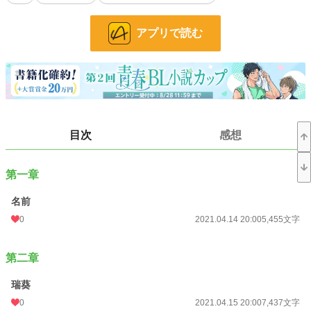
BL
31,395 位 / 31,395 件
お気に入り
9
アプリで読む
24h.ポイント
0 pt
文字数
82,328
更新日時
2021.04.30 20:00
初回公開日時
2021.04.14 20:00
目次
感想
初回完結日時
2021.04.30 19:59
週間ポイント
0 pt (228,631 位)
第一章
月間ポイント
0 pt (228,631 位)
名前
0
2021.04.14 20:00
5,455文字
年間ポイント
49 pt (158,017 位)
累計ポイント
6,646 pt (113,804 位)
第二章
瑞葵
0
2021.04.15 20:00
7,437文字