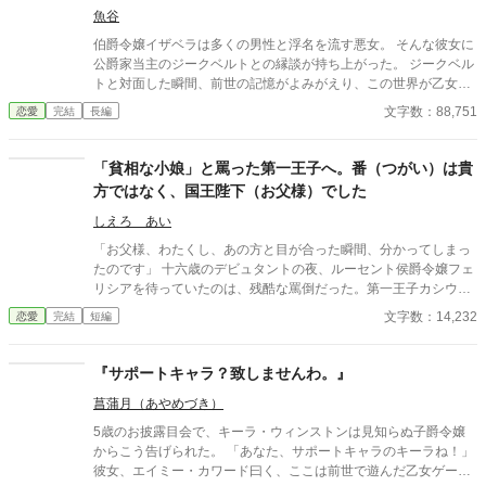
魚谷
伯爵令嬢イザベラは多くの男性と浮名を流す悪女。 そんな彼女に
公爵家当主のジークベルトとの縁談が持ち上がった。 ジークベル
トと対面した瞬間、前世の記憶がよみがえり、この世界が乙女ゲ
ームであることを自覚する。 イザベラは、主要攻略キャラのジー
文字数：88,751
恋愛
完結
長編
クベルトの裏の顔を知ってしまったがために、冒頭で殺されてし
まうモブキャラ。 ゲーム知識を頼りに、どうにか冒頭死を回避し
たイザベラは最弱魔法と言われる付与魔法と前世の知識を頼りに
「貧相な小娘」と罵った第一王子へ。番（つがい）は貴
便利グッズを発明し、離婚にそなえて資金を確保する。 いよいよ
方ではなく、国王陛下（お父様）でした
ジークベルトが、乙女ゲームのヒロインと出会う。 離婚を切り出
されることを待っていたイザベラだったが、ジークベルトは平然
しえろ あい
としていて。 「どうして俺がお前以外の女を愛さなければならな
「お父様、わたくし、あの方と目が合った瞬間、分かってしまっ
いんだ？」 予想外の溺愛が始まってしまう！ （世界の平和のため
たのです」 十六歳のデビュタントの夜、ルーセント侯爵令嬢フェ
にも）ヒロインに惚れてください、公爵様！！
リシアを待っていたのは、残酷な罵倒だった。第一王子カシウス
は、可憐な白いドレスを纏った彼女を「貧相な小娘」と呼び、己
文字数：14,232
恋愛
完結
短編
の番（つがい）であることを真っ向から否定する。 会場に響く冷
笑と、愛用の刺繍に込めた自信さえ打ち砕くような屈辱。しか
し、絶望の淵に立たされた彼女を見つめていたのは、王子ではな
『サポートキャラ？致しませんわ。』
く、圧倒的な威厳を放つ「ある男」だった。 魂を焦がすような熱
菖蒲月（あやめづき）
い視線が重なり、静まり返る謁見の間。この出会いが、王室を揺
るがす大事件の幕開けになるとは、まだ誰も知らない。自身の価
5歳のお披露目会で、キーラ・ウィンストンは見知らぬ子爵令嬢
値を否定された少女が、真実の愛によって世界で最も幸福な王妃
からこう告げられた。 「あなた、サポートキャラのキーラね！」
へと駆け上がる、逆転溺愛ストーリー。 ※小説家になろう様にも
彼女、エイミー・カワード曰く、ここは前世で遊んだ乙女ゲーム
投稿しています※