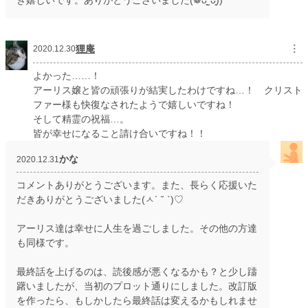
き嬉しいです。ありがとうございました(❁ᴗ͈ˬᴗ͈))
狸庵
︙
2020.12.30
よかった……！
アーリス嬢と皆の頑張りが結実したわけですね…！ クリスト
ファー様も快復なされたようで嬉しいですね！
そして精霊の祝福…。
皆が幸せになること請け合いですね！！
かな
2020.12.31
コメントありがとうございます。また、長らく応援いた
だきありがとうございました(ㅅ´ ˘ `)♡
アーリス達は幸せに人生を過ごしました。その他の方達
も同様です。
最終話を上げるのは、読後感が悪くなるかも？と少し躊
躇いましたが、当初のプロット通りにしました。改訂版
を作ったら、もしかしたら最終話は変えるかもしれませ