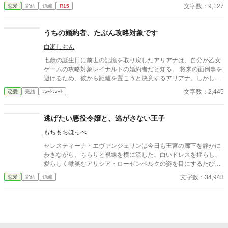
の世界。 自分はヒロインで、キーラは攻略対象の情報を教えるサ
文字数：9,127
恋愛
完結
短編
R15
ポートキャラらしい。 けれど、情報屋としての顔を持つウィンス
トン伯爵家の娘であるキーラは、エイミーが語る『ゲームの知
識』の中に、数々の不幸な未来を見つけてしまう。 ならば、その
うちの婚約者、たぶん攻略対象です
未来。 すべて、先に壊してしまいましょう。 これは、ゲームのヒ
白瀬しおん
ロインになりたかった少女と、現実を生きる伯爵令嬢のお話。
『サポートキャラ？ 致しませんわ。』 ※※「小説家になろう」
七歳の誕生日に前世の記憶を取り戻したアリアナは、自分が乙女
でも掲載中です※※
ゲームの攻略対象レイナルトの婚約者だと知る。 将来の面倒事を
避けるため、彼から距離を置こうと決意するアリアナ。しかし、
中庭でも図書館でも購買でも、なぜか行く先々でレイナルトと遭
文字数：2,445
恋愛
完結
ｼｮｰﾄｼｮｰﾄ
遇してしまう。 避けているはずなのに近づいてくる婚約者。そん
な彼には、アリアナを追いかける理由があるようで――。
逃げたい悪役令嬢と、逃がさない王子
もちもちほっぺ
セレスティーナ・エヴァンジェリンは今日も王宮の廊下を静かに
歩きながら、ちらりと視線を横に流した。白いドレスを揺らし、
愛らしく微笑むアリシア・ローゼンベルクの姿を目にするたび、
彼女の胸はわずかに弾む。 （その調子よ、アリシア。もっと頑張
文字数：34,943
恋愛
完結
短編
って！ あなたがしっかり王子を誘惑してくれれば、私は自由にな
れるのだから！） 期待に満ちた瞳で、影からこっそり彼女の奮闘
を見守る。今日こそレオナルトがアリシアの魅力に落ちるかもし
れない——いや、落ちてほしい。