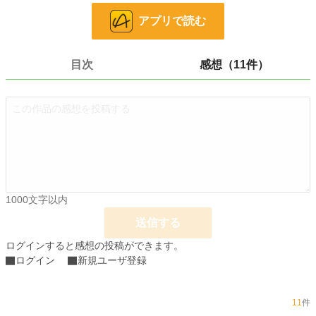
※遅筆なので、ゆっくり更新になるかもしれません。
アプリで読む
目次
感想（11件）
小説
37,052 位 / 228,704 件
恋愛
16,204 位 / 66,347 件
お気に入り
637
24h.ポイント
7 pt
文字数
125,466
1000文字以内
更新日時
2020.12.31 17:27
送信する
初回公開日時
2020.06.18 11:33
ログインすると感想の投稿ができます。
ログイン
新規ユーザ登録
初回完結日時
2020.12.31 17:28
週間ポイント
147 pt (28,818 位)
11
件
月間ポイント
610 pt (31,489 位)