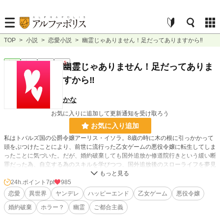
TOP
>
小説
>
恋愛小説
>
幽霊じゃありません！足だってありますから‼
恋愛
完結
長編
R15
幽霊じゃありません！足だってありま
すから‼
かな
お気に入りに追加して更新通知を受け取ろう
お気に入り追加
私はトバルズ国の公爵令嬢アーリス・イソラ。8歳の時に木の根に引っかかって
頭をぶつけたことにより、前世に流行った乙女ゲームの悪役令嬢に転生してしま
ったことに気づいた。だが、婚約破棄しても国外追放か修道院行きという緩い断
罪だった為、自立する為のスキルを学びつつ、国外追放後のスローライフを夢見
ていた。
断罪イベントを終えた数日後、目覚めたら幽霊と騒がれてしまい困惑すること
24h.ポイント
7pt
985
に…。えっ？私、生きてますけど
恋愛
異世界
ヤンデレ
ハッピーエンド
乙女ゲーム
悪役令嬢
婚約破棄
ホラー？
幽霊
ご都合主義
※ご都合主義はご愛嬌ということで見逃してください(*･ω･)*_ _)ﾍﾟｺﾘ