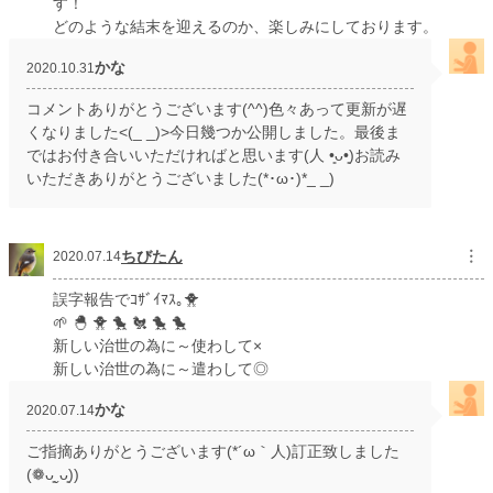
す！
どのような結末を迎えるのか、楽しみにしております。
かな
2020.10.31
コメントありがとうございます(^^)色々あって更新が遅
くなりました<(_ _)>今日幾つか公開しました。最後ま
ではお付き合いいただければと思います(人 •͈ᴗ•͈)お読み
いただきありがとうございました(*･ω･)*_ _)
ちびたん
︙
2020.07.14
誤字報告でｺｻﾞｲﾏｽ｡🐥
🌱 🐣 🐥 🐤 🐔 🐤 🐤
新しい治世の為に～使わして×
新しい治世の為に～遣わして◎
かな
2020.07.14
ご指摘ありがとうございます(*´ω｀人)訂正致しました
(❁ᴗ͈ˬᴗ͈))