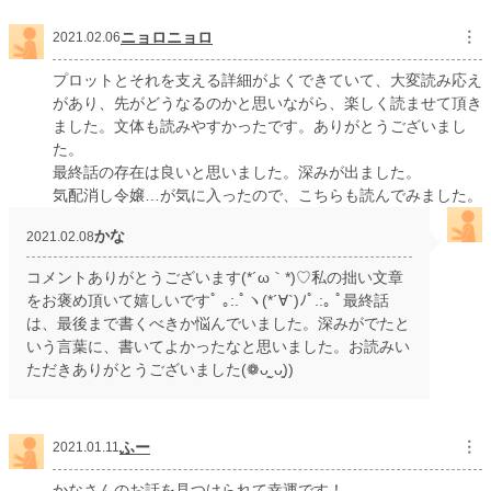
年間ポイント
6,772 pt (39,278 位)
ニョロニョロ
︙
2021.02.06
累計ポイント
288,122 pt (15,657 位)
プロットとそれを支える詳細がよくできていて、大変読み応え
があり、先がどうなるのかと思いながら、楽しく読ませて頂き
ました。文体も読みやすかったです。ありがとうございまし
た。
最終話の存在は良いと思いました。深みが出ました。
気配消し令嬢…が気に入ったので、こちらも読んでみました。
かな
2021.02.08
コメントありがとうございます(*´ω｀*)♡私の拙い文章
をお褒め頂いて嬉しいですﾟ ｡:.ﾟヽ(*´∀`)ﾉﾟ.:｡ ﾟ最終話
は、最後まで書くべきか悩んでいました。深みがでたと
いう言葉に、書いてよかったなと思いました。お読みい
ただきありがとうございました(❁ᴗ͈ˬᴗ͈))
ふー
︙
2021.01.11
かなさんのお話を見つけられて幸運です！