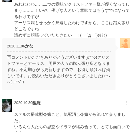
あわわわわ……二つの意味でクリストファー様が儚くなってし
まう………！いや、儚げな人という意味ではもうすでになって
るわけですが！
アーリス嬢もせっかく帰還したわけですから、ここは踏ん張り
どころですね！
諦めずに頑張っていただきたい！！( ・`д・´)(ｷﾘｯ)
かな
2020.11.06
再コメントいただきありがとうございます(o^^o)クリス
トファーとアーリス、周囲の人々の踏ん張り所となりま
すね。不定期ながら更新しますので、お待ち頂ければ嬉
しいです。お読みいただきありがとうございました(⋆ᵕᴗ
ᵕ⋆).+*ﾍﾟｺ
狸庵
︙
2020.10.30
ステルス搭載型令嬢こと、気配消し令嬢から流れて参りまし
た。
いろんな人たちの思惑やドラマが絡み合って、とても面白いで