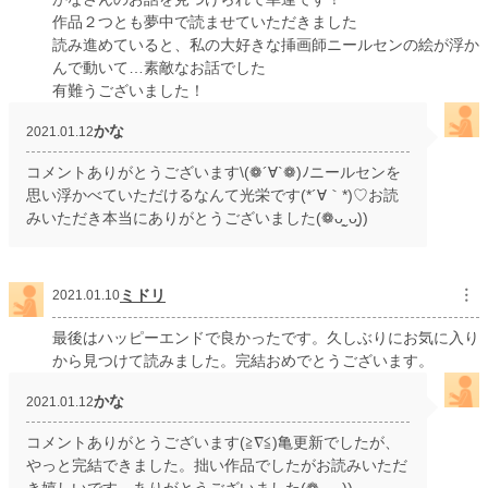
作品２つとも夢中で読ませていただきました
読み進めていると、私の大好きな挿画師ニールセンの絵が浮か
んで動いて…素敵なお話でした
有難うございました！
かな
2021.01.12
コメントありがとうございます\(❁´∀`❁)ﾉニールセンを
思い浮かべていただけるなんて光栄です(*´∀｀*)♡お読
みいただき本当にありがとうございました(❁ᴗ͈ˬᴗ͈))
ミドリ
︙
2021.01.10
最後はハッピーエンドで良かったです。久しぶりにお気に入り
から見つけて読みました。完結おめでとうございます。
かな
2021.01.12
コメントありがとうございます(≧∇≦)亀更新でしたが、
やっと完結できました。拙い作品でしたがお読みいただ