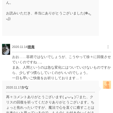
ん。
お読みいただき、本当にありがとうございました(❁ᴗ͈ˬ
ᴗ͈))
狸庵
︙
2020.11.14
おお……容易ではないでしょうが、こうやって徐々に回復させ
ていくのですね…。
まあ、人間というのは急な変化にはついていけないものですか
ら、少しずつ慣らしていくのがいいのでしょう。
一日も早いご快復をお祈りしております…！
かな
2020.11.17
再々コメントありがとうございます( ⁎ᵕᴗᵕ⁎ )♡また、ク
リスの回復を祈ってくださりありがとうございます。ち
ょっと焦れったいですが、魔法で心を直ぐに癒すことは
出来ないと思っているので、もう少しお付き合いくださ