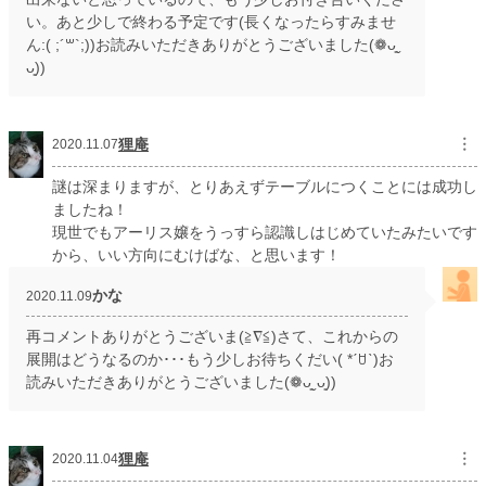
い。あと少しで終わる予定です(長くなったらすみませ
ん:( ;´꒳`;))お読みいただきありがとうございました(❁ᴗ͈ˬ
ᴗ͈))
狸庵
︙
2020.11.07
謎は深まりますが、とりあえずテーブルにつくことには成功し
ましたね！
現世でもアーリス嬢をうっすら認識しはじめていたみたいです
から、いい方向にむけばな、と思います！
かな
2020.11.09
再コメントありがとうございま(≧∇≦)さて、これからの
展開はどうなるのか･･･もう少しお待ちくだい( *ˊꇴˋ)お
読みいただきありがとうございました(❁ᴗ͈ˬᴗ͈))
狸庵
︙
2020.11.04