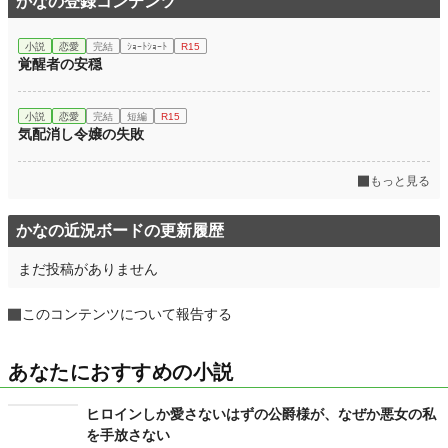
かなの登録コンテンツ
小説
恋愛
完結
ｼｮｰﾄｼｮｰﾄ
R15
覚醒者の安穏
小説
恋愛
完結
短編
R15
気配消し令嬢の失敗
もっと見る
かなの近況ボードの更新履歴
まだ投稿がありません
このコンテンツについて報告する
あなたにおすすめの小説
ヒロインしか愛さないはずの公爵様が、なぜか悪女の私
を手放さない