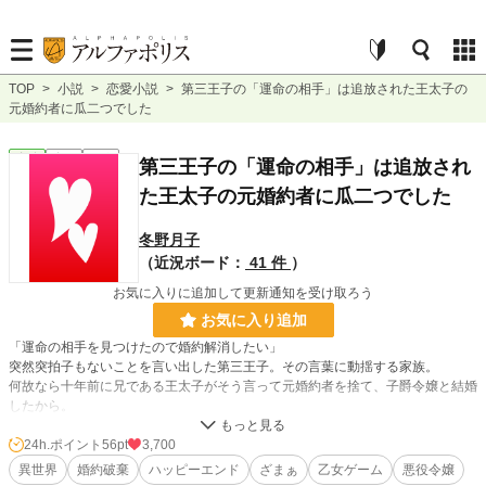
TOP
>
小説
>
恋愛小説
>
第三王子の「運命の相手」は追放された王太子の
元婚約者に瓜二つでした
恋愛
完結
長編
第三王子の「運命の相手」は追放され
た王太子の元婚約者に瓜二つでした
冬野月子
（近況ボード：
41 件
）
お気に入りに追加して更新通知を受け取ろう
お気に入り追加
「運命の相手を見つけたので婚約解消したい」
突然突拍子もないことを言い出した第三王子。その言葉に動揺する家族。
何故なら十年前に兄である王太子がそう言って元婚約者を捨て、子爵令嬢と結婚
したから。
そして第三王子の『運命の相手』を見て彼らは絶句する。
――彼女は追放され、死んだ元婚約者にそっくりだったのだ。
24h.ポイント
56pt
3,700
異世界
婚約破棄
ハッピーエンド
ざまぁ
乙女ゲーム
悪役令嬢
※小説家になろう、カクヨムでも連載しています。