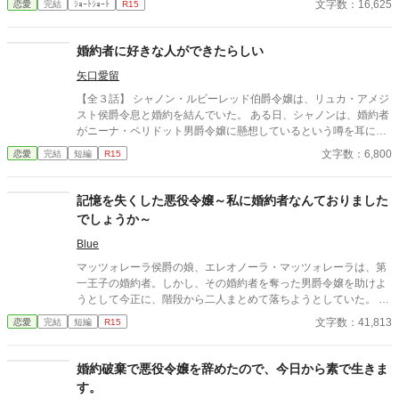
文字数：16,625
恋愛
完結
ｼｮｰﾄｼｮｰﾄ
R15
婚約者に好きな人ができたらしい
矢口愛留
【全３話】 シャノン・ルビーレッド伯爵令嬢は、リュカ・アメジ
スト侯爵令息と婚約を結んでいた。 ある日、シャノンは、婚約者
がニーナ・ペリドット男爵令嬢に懸想しているという噂を耳にす
る。 シャノンは断罪を回避するため、リュカとの婚約を円満に解
文字数：6,800
恋愛
完結
短編
R15
消しようとするが――。 ※ エブリスタに習作として掲載したもの
を改稿した作品です。 ※ 小説家になろうにも掲載しています。
記憶を失くした悪役令嬢～私に婚約者なんておりました
でしょうか～
Blue
マッツォレーラ侯爵の娘、エレオノーラ・マッツォレーラは、第
一王子の婚約者。しかし、その婚約者を奪った男爵令嬢を助けよ
うとして今正に、階段から二人まとめて落ちようとしていた。 走
馬灯のように、第一王子との思い出を思い出す彼女は、強い衝撃
文字数：41,813
恋愛
完結
短編
R15
と共に意識を失ったのだった。
婚約破棄で悪役令嬢を辞めたので、今日から素で生きま
す。