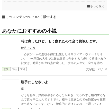
もっと見る
このコンテンツについて報告する
あなたにおすすめの小説
時は戻ったけど、もう疲れたので全て傍観します。
秋月アムリ
乙女ゲームの悪役令嬢に転生したオリヴィア・ヴァーミリオ
ン。 一度目の人生では破滅回避に奔走するも虚しく断罪された
彼女は、時間が転生時点に戻った二度目の人生で、全てを諦めて
いた。 もう疲れた。どうせ無駄なら、せめて断罪の日まで穏や
文字数：23,166
恋愛
完結
短編
かに眠って過ごしたい──そう願い、積極的に引きこもり傍観を決
め込むオリヴィア。 だが、一周目では冷淡だったはずの婚約
者・セドリック王子が、なぜか彼女に献身的な優しさを見せ、
勝手にしなさいよ
「今度こそ、私が君を守る」と誓うのだ。 運命に抗う気力さえ
棗
失った令嬢が、思いがけない波乱に巻き込まれていく。全てを諦
めたはずの人生で、彼女を待ち受ける未来とは──
どうせ将来、婚約破棄されると分かりきってる相手と婚約するな
んて真っ平ごめんです！でも、相手は王族なので公爵家から破棄
は出来ないのです。なら、徹底的に避けるのみ。と思っていた悪
役令嬢予定のヴァイオレットだが……