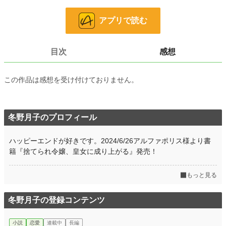
アプリで読む
小説
14,870 位 / 228,588 件
恋愛
6,609 位 / 66,317 件
目次
感想
お気に入り
2,304
24h.ポイント
56 pt
この作品は感想を受け付けておりません。
文字数
45,122
更新日時
2021.12.02 17:26
冬野月子のプロフィール
初回公開日時
2021.11.12 17:54
ハッピーエンドが好きです。2024/6/26アルファポリス様より書
初回完結日時
2021.12.02 17:26
籍『捨てられ令嬢、皇女に成り上がる』発売！
週間ポイント
210 pt (24,275 位)
もっと見る
月間ポイント
827 pt (26,842 位)
年間ポイント
16,540 pt (22,832 位)
冬野月子の登録コンテンツ
累計ポイント
1,142,298 pt (5,081 位)
小説
恋愛
連載中
長編