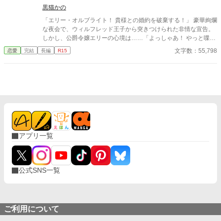
黒猫かの
「エリー・オルブライト！ 貴様との婚約を破棄する！」 豪華絢爛
な夜会で、ウィルフレッド王子から突きつけられた非情な宣告。
しかし、公爵令嬢エリーの心境は……「よっしゃあ！ やっと喋れ
るわ！！」だった。
文字数：55,798
恋愛
完結
長編
R15
アプリ一覧
公式SNS一覧
ご利用について