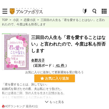
TOP
>
小説
>
恋愛小説
>
三回目の人生も「君を愛することはない」と言わ
れたので、今度は私も拒否します
恋愛
完結
短編
三回目の人生も「君を愛することはな
い」と言われたので、今度は私も拒否
します
冬野月子
（近況ボード：
41 件
）
お気に入りに追加して更新通知を受け取ろう
お気に入り追加
「君を愛することは、決してない」
結婚式を挙げたその夜、夫は私にそう告げた。
私には過去二回、別の人生を生きた記憶がある。
そうして毎回同じように言われてきた。
逃げた一回目、我慢した二回目。いずれも上手くいかなかった。
HOTランキング 最高41位