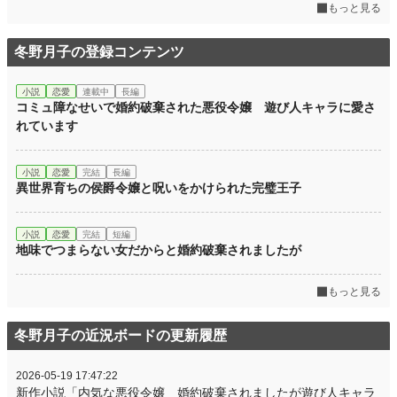
もっと見る
冬野月子の登録コンテンツ
小説
恋愛
連載中
長編
コミュ障なせいで婚約破棄された悪役令嬢 遊び人キャラに愛さ
れています
小説
恋愛
完結
長編
異世界育ちの侯爵令嬢と呪いをかけられた完璧王子
小説
恋愛
完結
短編
地味でつまらない女だからと婚約破棄されましたが
もっと見る
冬野月子の近況ボードの更新履歴
2026-05-19 17:47:22
新作小説「内気な悪役令嬢 婚約破棄されましたが遊び人キャラ