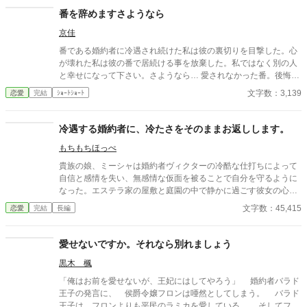
番を辞めますさようなら
京佳
番である婚約者に冷遇され続けた私は彼の裏切りを目撃した。心
が壊れた私は彼の番で居続ける事を放棄した。私ではなく別の人
と幸せになって下さい。さようなら… 愛されなかった番。後悔ざ
まぁ。すれ違いエンド。ゆるゆる設定。 ※沢山のお気に入り＆い
文字数：3,139
恋愛
完結
ｼｮｰﾄｼｮｰﾄ
いねをありがとうございます。感謝感謝♡
冷遇する婚約者に、冷たさをそのままお返しします。
もちもちほっぺ
貴族の娘、ミーシャは婚約者ヴィクターの冷酷な仕打ちによって
自信と感情を失い、無感情な仮面を被ることで自分を守るように
なった。エステラ家の屋敷と庭園の中で静かに過ごす彼女の心に
は、怒りも悲しみも埋もれたまま、何も感じない日々が続いてい
文字数：45,415
恋愛
完結
長編
た。 事なかれ主義の両親の影響で、エステラ家の警備はガバガバ
ですw
愛せないですか。それなら別れましょう
黒木 楓
「俺はお前を愛せないが、王妃にはしてやろう」 婚約者バラド
王子の発言に、 侯爵令嬢フロンは唖然としてしまう。 バラド
王子は、フロンよりも平民のラミカを愛している。 そしてフロ