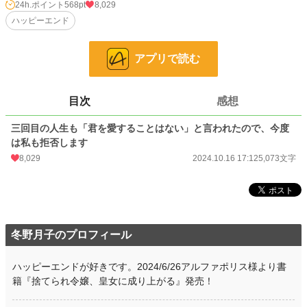
だから今回は。
24h.ポイント
568pt
8,029
ハッピーエンド
小説
2,444 位 / 228,785 件
アプリで読む
恋愛
1,342 位 / 66,369 件
お気に入り
1,152
目次
感想
24h.ポイント
568 pt
三回目の人生も「君を愛することはない」と言われたので、今度
文字数
5,073
は私も拒否します
更新日時
2024.10.16 17:12
8,029
2024.10.16 17:12
5,073文字
初回公開日時
2024.10.16 17:12
初回完結日時
2024.10.16 17:12
週間ポイント
6,614 pt (1,564 位)
冬野月子のプロフィール
月間ポイント
27,918 pt (1,696 位)
ハッピーエンドが好きです。2024/6/26アルファポリス様より書
年間ポイント
509,219 pt (1,004 位)
籍『捨てられ令嬢、皇女に成り上がる』発売！
累計ポイント
1,332,097 pt (4,380 位)