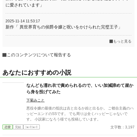
に愛されています」
2025-11-14 11:53:17
新作「 異世界育ちの侯爵令嬢と呪いをかけられた完璧王子」
もっと見る
このコンテンツについて報告する
あなたにおすすめの小説
なんども濡れ衣で責められるので、いい加減諦めて崖か
ら身を投げてみた
下菊みこと
悪役令嬢の最後の抵抗は吉と出るか凶と出るか。 ご都合主義のハ
ッピーエンドのSSです。 でも周りは全くハッピーじゃないで
す。 小説家になろう様でも投稿しています。
文字数：3,197
恋愛
完結
ｼｮｰﾄｼｮｰﾄ