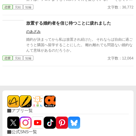
ンはこれから王妃となり、側妃となるラミカに従わなければなら
文字数：36,772
恋愛
完結
短編
ない。 王子の命令を聞き、フロンは我慢の限界がきた。 「愛せ
ないですか。それなら別れましょう」 この時バラド王子は、ラ
ミカの本性を知らなかった。
放置する婚約者を信じ待つことに疲れました
のあざみ
婚約が決まってから私は放置され続けた。 それならば自由に過ご
そうと隣国へ留学することにした。 離れ離れでも問題ない婚約な
んて意味があるのだろうか。
文字数：12,064
恋愛
完結
短編
アプリ一覧
公式SNS一覧