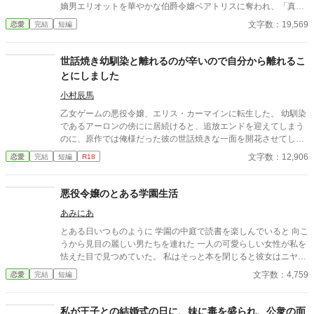
嫡男エリオットを華やかな伯爵令嬢ベアトリスに奪われ、「真実
の愛」を見つけたという身勝手な理由で一方的に婚約破棄を突き
文字数：19,569
恋愛
完結
短編
つけられる。 ベアトリスからは地味で退屈な女と公然と蔑ま
れ、尊厳を踏みにじられたイザラ。 だが、彼女は涙を見せず、
侯爵家の誇りを守るため不当な破棄を断固として拒否。たった一
世話焼き幼馴染と離れるのが辛いので自分から離れるこ
人で反撃の証拠集めを開始する。 彼女が助力を求めたのは、社
とにしました
交界から距離を置き、冷徹と噂される辺境伯アレクシス。彼は、
イザラの持つ鋼のような意志と冷静な知性を見抜き、彼女の非公
小村辰馬
式な協力者となる。 しかし、そんな彼女を待っていたのは「辺
乙女ゲームの悪役令嬢、エリス・カーマインに転生した。 幼馴染
境伯と不貞を働いている」という、さらに悪質な濡れ衣だった―
であるアーロンの傍にに居続けると、追放エンドを迎えてしまう
―
のに、原作では俺様だった彼の世話焼きな一面を開花させてしま
い、居心地の良い彼のそばを離れるのが辛くなってしまう。 なら
文字数：12,906
恋愛
完結
短編
R18
ば彼の代わりに男友達を作ろうと画策するがーー
悪役令嬢のとある学園生活
あみにあ
とある日いつものように 学園の中庭で読書を楽しんでいると 向こ
うから見目の麗しい男たちを連れた 一人の可愛らしい女性が私を
怯えた目で見つめていた。 私はそっと本を閉じると彼女はニヤリ
と笑みを浮かべると私の方へ近づいてくる……。 ヤンデレ王子×
文字数：4,759
恋愛
完結
短編
溺愛にホラーを混ぜてみました。 短編ですので気軽に読んでみて
ください。
私が王子との結婚式の日に、妹に毒を盛られ、公衆の面