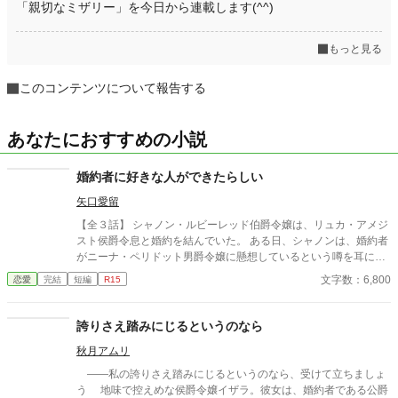
「親切なミザリー」を今日から連載します(^^)
もっと見る
このコンテンツについて報告する
あなたにおすすめの小説
婚約者に好きな人ができたらしい
矢口愛留
【全３話】 シャノン・ルビーレッド伯爵令嬢は、リュカ・アメジ
スト侯爵令息と婚約を結んでいた。 ある日、シャノンは、婚約者
がニーナ・ペリドット男爵令嬢に懸想しているという噂を耳にす
る。 シャノンは断罪を回避するため、リュカとの婚約を円満に解
文字数：6,800
恋愛
完結
短編
R15
消しようとするが――。 ※ エブリスタに習作として掲載したもの
を改稿した作品です。 ※ 小説家になろうにも掲載しています。
誇りさえ踏みにじるというのなら
秋月アムリ
――私の誇りさえ踏みにじるというのなら、受けて立ちましょ
う 地味で控えめな侯爵令嬢イザラ。彼女は、婚約者である公爵