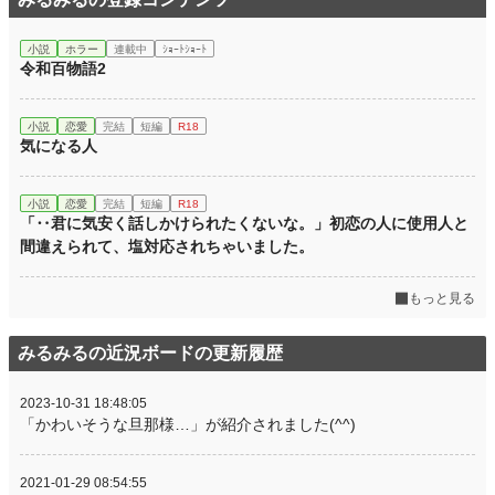
小説
ホラー
連載中
ｼｮｰﾄｼｮｰﾄ
令和百物語2
小説
恋愛
完結
短編
R18
気になる人
小説
恋愛
完結
短編
R18
「‥君に気安く話しかけられたくないな。」初恋の人に使用人と
間違えられて、塩対応されちゃいました。
もっと見る
みるみるの近況ボードの更新履歴
2023-10-31 18:48:05
「かわいそうな旦那様…」が紹介されました(^^)
2021-01-29 08:54:55