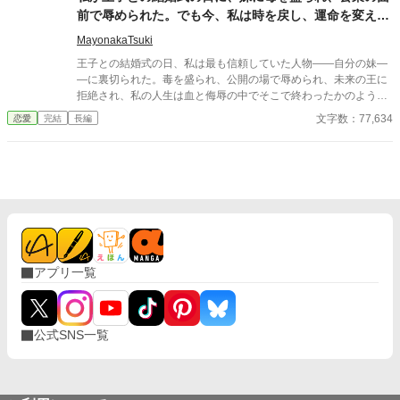
前で辱められた。でも今、私は時を戻し、運命を変えに
来た。
MayonakaTsuki
王子との結婚式の日、私は最も信頼していた人物――自分の妹―
―に裏切られた。毒を盛られ、公開の場で辱められ、未来の王に
拒絶され、私の人生は血と侮辱の中でそこで終わったかのように
思えた。しかし、死が私を迎えたとき、不可能なことが起きた―
文字数：77,634
恋愛
完結
長編
―私は同じ回廊で、祭壇の前で目を覚まし、あらゆる涙、嘘、そ
して一撃の記憶をそのまま覚えていた。今、二度目のチャンスを
得た私は、ただ一つの使命を持つ――真実を突き止め、奪われた
ものを取り戻し、私を破滅させた者たちにその代償を払わせる。
もはや、何も以前のままではない。何も許されない。
アプリ一覧
公式SNS一覧