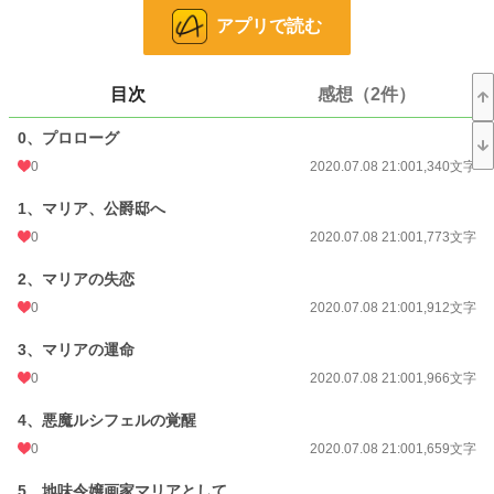
小説
30,230 位 / 228,574 件
アプリで読む
恋愛
12,871 位 / 66,310 件
お気に入り
36
目次
感想（2件）
24h.ポイント
14 pt
0、プロローグ
0
2020.07.08 21:00
1,340文字
文字数
64,527
1、マリア、公爵邸へ
更新日時
2020.07.30 21:00
0
2020.07.08 21:00
1,773文字
初回公開日時
2020.07.08 21:00
2、マリアの失恋
初回完結日時
2020.07.30 21:01
0
2020.07.08 21:00
1,912文字
週間ポイント
7 pt (78,785 位)
3、マリアの運命
月間ポイント
77 pt (71,598 位)
0
2020.07.08 21:00
1,966文字
年間ポイント
574 pt (99,139 位)
4、悪魔ルシフェルの覚醒
累計ポイント
25,747 pt (62,921 位)
0
2020.07.08 21:00
1,659文字
5、地味令嬢画家マリアとして