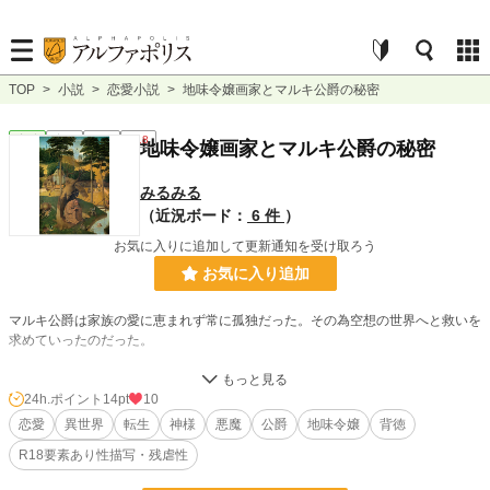
TOP
>
小説
>
恋愛小説
>
地味令嬢画家とマルキ公爵の秘密
恋愛
完結
短編
R18
地味令嬢画家とマルキ公爵の秘密
みるみる
（近況ボード：
6 件
）
お気に入りに追加して更新通知を受け取ろう
お気に入り追加
マルキ公爵は家族の愛に恵まれず常に孤独だった。その為空想の世界へと救いを
求めていったのだった。
そんな日々の中、彼は屋敷のとある部屋の壁画制作を、地味な女画家に依頼し
た。
24h.ポイント
14pt
10
恋愛
異世界
転生
神様
悪魔
公爵
地味令嬢
背徳
そして、壁画の完成後彼女は‥‥。
R18要素あり性描写・残虐性