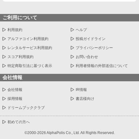
間を、一人でも多く生かしたいだけだ」 史実では最後の将軍とな
った男が、 五歳から幕末をやり直す。 幕府滅亡を阻止し、 黒船
にも、 薩長にも、 内戦にも負けない国を作るために。 これは未
ご利用について
来を知る大学教授が、面倒くさすぎる幕末の怪物たちと喧嘩し、
笑い、時には泣きながら、日本史そのものを書き換えていく物
利用規約
ヘルプ
語。 黒船来航まで、あと十五年。 幕府滅亡まで、あと二十七年。
歴史改変は、五歳の徳川慶喜から始まる。
アルファコイン利用規約
投稿ガイドライン
レンタルサービス利用規約
プライバシーポリシー
スコア利用規約
お問い合わせ
特定商取引法に基づく表示
利用者情報の外部送信について
会社情報
会社情報
IR情報
採用情報
書店様向け
ドリームブッククラブ
初めての方へ
©2000-2026 AlphaPolis Co., Ltd. All Rights Reserved.