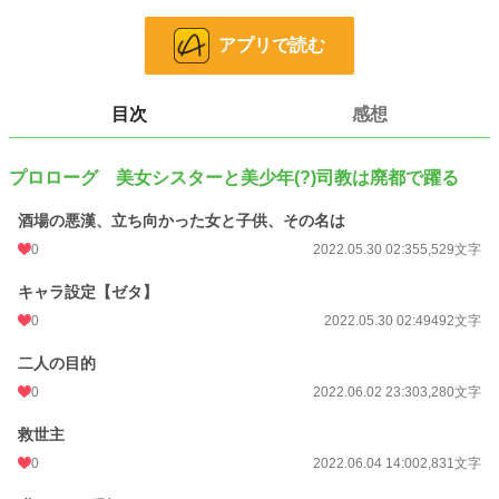
彼を、愛してるから。
アプリで読む
救世主ショタ(TS進行属性)×ちょっと歪み気味なお姉さんが織りなす世紀末日
目次
感想
常系ファンタジー。
※印はハレンチ要素を含みます。ご了承下さい。
プロローグ 美女シスターと美少年(?)司教は廃都で躍る
小説
31,605 位 / 228,882 件
酒場の悪漢、立ち向かった女と子供、その名は
ファンタジー
4,689 位 / 53,344 件
0
2022.05.30 02:35
5,529文字
お気に入り
15
キャラ設定【ゼタ】
0
2022.05.30 02:49
492文字
24h.ポイント
14 pt
文字数
二人の目的
39,841
0
2022.06.02 23:30
3,280文字
更新日時
2022.09.14 00:52
救世主
初回公開日時
2022.05.30 02:35
0
2022.06.04 14:00
2,831文字
週間ポイント
0 pt (228,882 位)