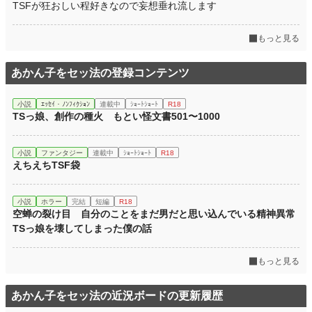
TSFが狂おしい程好きなので妄想垂れ流します
もっと見る
あかん子をセッ法の登録コンテンツ
小説
ｴｯｾｲ・ﾉﾝﾌｨｸｼｮﾝ
連載中
ｼｮｰﾄｼｮｰﾄ
R18
TSっ娘、創作の種火 もとい怪文書501〜1000
小説
ファンタジー
連載中
ｼｮｰﾄｼｮｰﾄ
R18
えちえちTSF袋
小説
ホラー
完結
短編
R18
空蝉の裂け目 自分のことをまだ男だと思い込んでいる精神異常
TSっ娘を壊してしまった僕の話
もっと見る
あかん子をセッ法の近況ボードの更新履歴