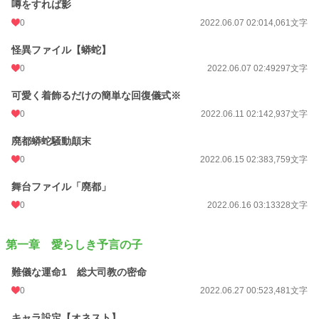
噂をすれば影
月間ポイント
28 pt (93,489 位)
0
2022.06.07 02:01
4,061文字
年間ポイント
469 pt (104,476 位)
怪異ファイル【蟒蛇】
累計ポイント
11,921 pt (89,932 位)
0
2022.06.07 02:49
297文字
可愛く着飾るだけの簡単な回復儀式※
0
2022.06.11 02:14
2,937文字
廃都蟒蛇騒動顛末
0
2022.06.15 02:38
3,759文字
舞台ファイル「廃都」
0
2022.06.16 03:13
328文字
第一章 愛らしき予言の子
難儀な運命1 総大司教の密命
0
2022.06.27 00:52
3,481文字
キャラ設定【オネスト】