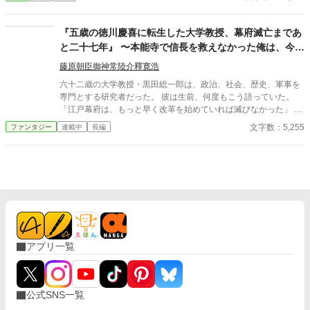
のは、時に何も言わない瞬間であることを、静かにしかし確かに
伝える物語です。 どうか、登場人物たちの静かなる心の襞に寄り
添いながら、ページをめくってください。
『五歳の徳川慶喜に転生した大学教授、幕府滅亡まであ
と二十七年』 〜本能寺で信長を救えなかった俺は、今度
こそ江戸幕府を終わらせない〜
藤原朝臣御神常陸介釋寛浩
六十二歳の大学教授・黒田総一郎は、政治、社会、歴史、軍事を
専門とする研究者だった。 彼は生前、何度もこう語っていた。
「江戸幕府は、もっと早く改革を始めていれば滅びなかった」 だ
が、死後に目を覚ました彼がなっていたのは――。 後に江戸幕府
文字数：5,255
ファンタジー
連載中
長編
最後の将軍となる、五歳の徳川慶喜だった。 黒船来航まで、あと
十五年。 幕府滅亡まで、あと二十七年。 このまま何もしなけれ
ば、安政の大獄、桜田門外の変、薩長同盟、大政奉還、鳥羽・伏
見の戦い、そして戊辰戦争が起こる。 多くの人間が死ぬ。 江戸幕
府は消える。 そして自分は、最後の将軍として歴史に名を残す。
ならば。 全部、変えてしまえばいい。 英語教育。 財政改革。 人
材登用。 軍制改革。 海軍創設。 産業育成。 身分制度改革。 議会
政治。 そして、徳川幕府そのものの近代国家化。 だが、未来を知
っているだけでは人間は動かせない。 父・徳川斉昭は怒鳴る。 井
アプリ一覧
伊直弼とは命懸けで対立する。 勝海舟は言うことを聞かない。 坂
本龍馬は幕府の悪口を言う。 西郷隆盛は敵になる。 大久保利通
も、高杉晋作も、桂小五郎も、それぞれの正義を持っている。 正
論だけでは国は動かない。 歴史上の偉人たちは、誰一人として主
公式SNS一覧
人公の都合よく動いてはくれない。 それでも慶喜は諦めない。
「私は徳川家を守りたいのではない」 「未来で死ぬはずだった人