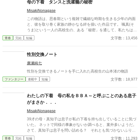
母の下着 タンスと洗濯籠の秘密
MisakiNonagase
この物語は、思春期という複雑で繊細な時期を生きる少年の内面
と、彼を取り巻く家族の静かなる絆を描いた作品です。 颯真(そ
うま)という一人の高校生の、ある「秘密」を通して、私たちは成
長の過程で誰もが抱くかもしれない戸惑い、罪悪感、そしてそれ
文字数：13,456
青春
完結
短編
らを包み込む家族の無言の理解に触れます。 物語は、現在の颯真
と恋人・彩花との関係から、中学時代にさかのぼる形で展開され
ます。そこで明らかになるのは、彼がかつて母親の下着に対して
性別交換ノート
抱いた抑えがたい好奇心と、それに伴う一連の行為です。それは
廣瀬純七
彼自身が「歪んだ」と感じる過去の断片であり、深い恥ずかしさ
と自己嫌悪を伴う記憶です。 しかし、この物語の核心は、単なる
性別を交換できるノートを手に入れた高校生の山本渚の物語
過去の告白にはありません。むしろ、その行為に「気づいていた
文字数：18,977
ファンタジー
連載中
短編
はず」の母親が、なぜ一言も問い詰めず、誰にも告げず、ただ静
かに見守り続けたのか——という問いにこそあります。そこに
は、親子という関係を超えた、深い人間理解と、言葉にされない
わたしの下着 母の私をＢＢＡ～と呼ぶことのある息子
優しさが横たわっています。 センシティブな題材を、露骨な描写
がまさか．．．
や扇情的な表現に頼ることなく、あくまで颯真の内省的な視点か
ら丁寧に紡ぎ出しています。読者は、主人公の痛みと恥ずかしさ
MisakiNonagase
を共有しながら、同時に、彼を破綻から救った「沈黙の救済」の
39才の母・真知子は息子が私の下着を持ち出していることに気づ
重みと温かさを感じ取ることでしょう。 これは、一つの過ちと、
いた。 ネットで同様の事象がないか調べると、案外多いようだ。
その赦しについての物語です。また、成長とは時に恥ずかしい過
さて、真知子は息子を問い詰める？ それとも気づかないふりを
去を背負いながら、他者の無償の寛容さによって初めて前を向け
続けてあげるか？ そのほかに外伝も綴りました。
るようになる過程であること、そして家族の愛が最も深く現れる
文字数：11,293
青春
完結
短編