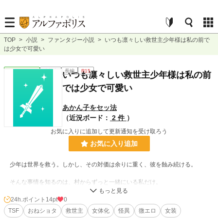
TOP
>
小説
>
ファンタジー小説
>
いつも凛々しい救世主少年様は私の前で
は少女で可愛い
ファンタジー
連載中
長編
R15
いつも凛々しい救世主少年様は私の前
では少女で可愛い
あかん子をセッ法
（近況ボード：
2 件
）
お気に入りに追加して更新通知を受け取ろう
お気に入り追加
少年は世界を救う。しかし、その対価は余りに重く、彼を蝕み続ける。
そんな事情を知るのは、村からずっと一緒にいる私だけ。
何があっても、どれだけ変わり果てても。私だけは絶対に彼の味方だ。世界を
24h.ポイント
14pt
0
救う彼を、私が守る。
TSF
おねショタ
救世主
女体化
怪異
微エロ
女装