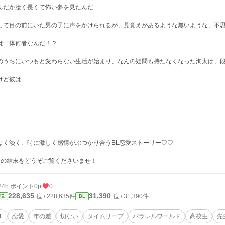
んだか凄く長くて怖い夢を見たんだ...
して目の前にいた男の子に声をかけられるが、見覚えがあるような無いような、不
は一体何者なんだ！？
のうちにいつもと変わらない生活が始まり、なんの疑問も持たなくなった洵太は、
ど彼は...
なく淡く、時に激しく感情がぶつかり合うBL恋愛ストーリー♡♡
人の結末をどうぞご覧くださいませ！
24h.ポイント
0pt
0
228,635
31,390
位 / 228,635件
位 / 31,390件
説
BL
L
恋愛
年の差
切ない
タイムリープ
パラレルワールド
高校生
先