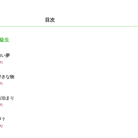
目次
級生
怖い夢
0
好きな物
0
お泊まり
0
夢？
0