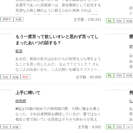
強
名選手であった高尾雄一は、新任教師として赴任する
目
高潔な人格と鋼のように鍛えられた肉体 それは、学
ド
園にとって最高の生贄の候補に他ならなかった 至高
「
文字数：236,341
連載中
短編
の筋肉を持つ、精神を削られ意志をなくした青年を太
BL
完結
短編
葉
古の神に捧げるため、“水”、“風”、“土”の信奉者達が暗
一
躍する 意志をなくし筋肉の操り人形と化した“デク”
の
もう一度言って欲しいオレと思わず言ってし
消える教師 山奥の男子校で繰り広げられるダークフ
関
ァンタジー
まったあいつの話する？
し
伊
藍音
会
ある日、親友の壮介はおれたちの友情をぶち壊すよう
あ
なことを言い出したんだ。 なんで？どうして？ そん
達
な二人の出会いから、二人の想いを綴るラブストーリ
い
ーです。 片想い進行中の方、失恋経験のある方に是
BL
完結
短編
の
文字数：80,990
完結
短編
R15
非読んでもらいたい、切ないお話です。 勇太と壮介
と
の視点が交互に入れ替わりながら進みます。 お話の
っ
重複は可能な限り避けながら、ストーリーは進行して
上手に啼いて
いきます。 少しでもお楽しみいただけたら、嬉しい
紺色橙
な
です。 （R4.11.3 全体に手を入れました） 【ちょこ
っとネタバレ】 番外編にて二人の想いが通じた後日
■聡は10歳の初めての発情期の際、大輝に噛まれ番と
あ
譚を進行中。 BL大賞期間内に番外編も完結予定で
なった。それ以来関係を継続しているが、愛ではなく
男
す。
都合と情で続いている現状はそろそろ終わりが見えて
あ
いた。 ■注意*独自オメガバース設定。■『それは愛か
女
文字数：9,082
完結
短編
BL
完結
ｼｮｰﾄ
本能か』と同じ世界設定です。関係は一切なし。