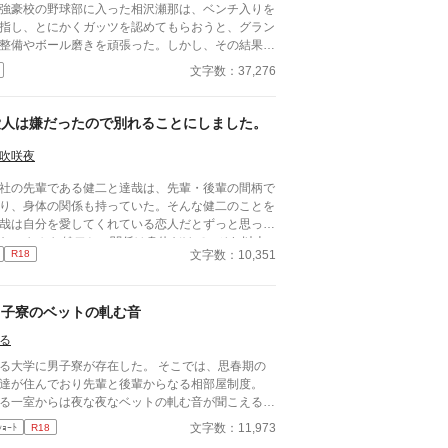
豪校の野球部に入った相沢瀬那は、ベンチ入りを
指し、とにかくガッツを認めてもらおうと、グラン
整備やボール磨きを頑張った。しかし、その結果は
マネージャーにならないか？」という監督からの言
文字数：37,276
。瀬那は葛藤の末、マネージャーに転身する。
方、才能溢れるピッチャーの戸田遼悠。瀬那は遼悠
才能を羨ましく思っていたが、マネージャーとして
愛人は嫌だったので別れることにしました。
わる内に、遼悠が文字通り血のにじむような努力を
ている事を知る。
吹咲夜
社の先輩である健二と達哉は、先輩・後輩の間柄で
り、身体の関係も持っていた。そんな健二のことを
哉は自分を愛してくれている恋人だとずっと思って
た。 しかし健二との関係は身体だけで、それ以上
文字数：10,351
R18
ことはない。疑問に思っていた日、健二が結婚した
朝礼で報告が。健二は達哉のことを愛してはいなか
たのか？
男子寮のベットの軋む音
る
る大学に男子寮が存在した。 そこでは、思春期の
達が住んでおり先輩と後輩からなる相部屋制度。
る一室からは夜な夜なベットの軋む音が聞こえる。
子禁制の禁断の場所。
文字数：11,973
ｼｮｰﾄ
R18