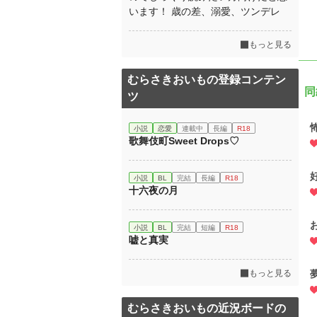
います！ 歳の差、溺愛、ツンデレ
もっと見る
むらさきおいもの登録コンテン
同
ツ
小説
恋愛
連載中
長編
R18
歌舞伎町Sweet Drops♡
小説
BL
完結
長編
R18
十六夜の月
小説
BL
完結
短編
R18
嘘と真実
もっと見る
むらさきおいもの近況ボードの