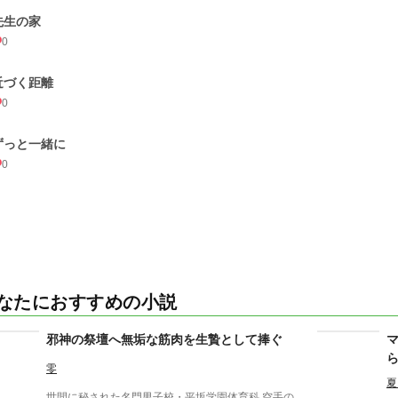
先生の家
0
近づく距離
0
ずっと一緒に
0
なたにおすすめの小説
邪神の祭壇へ無垢な筋肉を生贄として捧ぐ
零
夏
世間に秘された名門男子校・平坂学園体育科 空手の