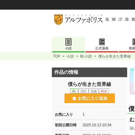
小説
公式漫画
投
TOP
>
小説
>
BL小説
>
僕らが生きた世界線
作品の情報
僕らが生きた世界線
BL
完結
短編
R18
お気に入り追加
僕
お気に入り
1
む
初回公開日時
2025.10.13 10:34
深