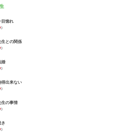
生
一目惚れ
0
先生との関係
0
結婚
0
納得出来ない
0
先生の事情
0
続き
0