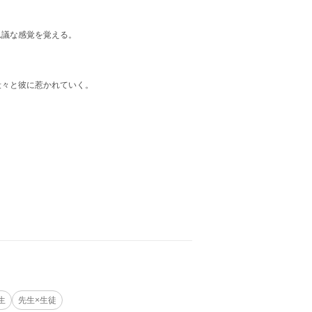
思議な感覚を覚える。
段々と彼に惹かれていく。
生
先生×生徒