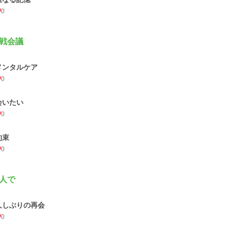
0
戦会議
メンタルケア
0
会いたい
0
約束
0
人で
久しぶりの再会
0