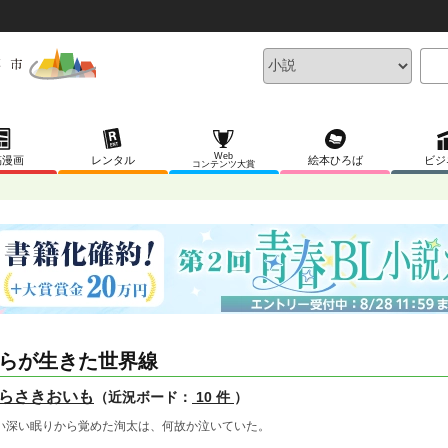
Web
稿漫画
レンタル
絵本ひろば
ビジ
コンテンツ大賞
らが生きた世界線
らさきおいも
（近況ボード：
10 件
）
い深い眠りから覚めた洵太は、何故か泣いていた。