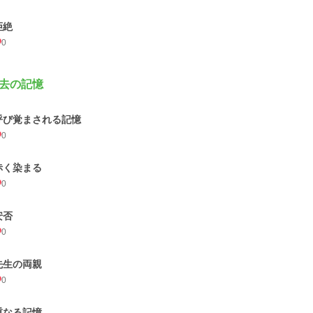
拒絶
0
去の記憶
呼び覚まされる記憶
0
赤く染まる
0
安否
0
先生の両親
0
重なる記憶