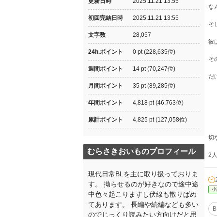
更新日時
2025.11.21 13:55
な
初回完結日時
2025.11.21 13:55
そ
文字数
28,057
彼
24h.ポイント
0 pt (228,635位)
そ
週間ポイント
14 pt (70,247位)
だけ
月間ポイント
35 pt (89,285位)
年間ポイント
4,818 pt (46,763位)
累計ポイント
4,825 pt (127,058位)
切
むらさきおいものプロフィール
2
現代日常BLを主に取り扱っておりま
す。 拗らせるのが好きなので途中途
小
中色々起こりますし伏線も散りばめ
てあります。 長編や続編なども多い
B
のでじっくり読みたい方向けだと思