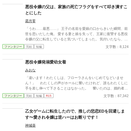
事はする気はない！サクッと攻略終わらせてぐーたら生活をＧＥ
悪役令嬢の父は、家族の死亡フラグをすべて叩き潰すこ
Ｔするぞ！ ご都合主義ならチョロい！と、野望を胸に動き出
とにした
す！！ ＋＋＋＋＋ ・重複投稿・土曜配信 （たま～に水曜…不定
期更新）
霜月零
「うわ……最悪……」 王子の名前を愛娘の口からきいた瞬間、前
世を思いだした俺。 愛する妻と娘を失って、王家に復讐する悪役
令嬢の父に転生していると気づいてしまった。 気付いたなら、妻
と娘の死亡フラグは破壊するよ。 まだ二人とも生きてるからね。
文字数：8,124
ファンタジー
完結
短編
物語の通りになんて、させるか！ ※他サイトにも掲載中
悪役令嬢発溺愛幼女着
みおな
「違います！わたくしは、フローラさんをいじめてなどいませ
ん！」 わたくしの声がホールに響いたけれど、誰もわたくしに
手を差し伸べて下さることはなかった。 響いたのは、婚約者で
ある王太子殿下の冷たい声。 わたくしに差し伸べられたのは、
文字数：87,342
ファンタジー
完結
短編
R15
騎士団長のご子息がわたくしを強く床に押し付ける腕。 冷やや
かな周囲のご令嬢ご令息の冷笑。 どうして。 誰もわたくしを
信じてくれないまま、わたくしは冷たい牢の中で命を落とした。
乙女ゲームに転生したので、推しの悲恋EDを回避しま
す〜愛され令嬢は逆ハーはお断りです！
神城葵