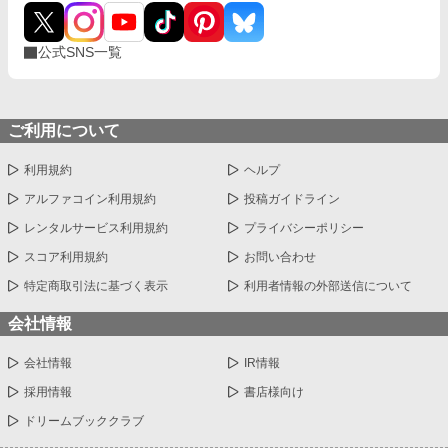
います。好きに生きた結果攻略者達の悲惨なフラグを折ったりす
るかも？ 基本的に主人公は「攻略者の救済＜自分が自由に生き
る事」ですので薄情に見える事もあるかもしれません。そんな主
公式SNS一覧
人公が生きる世界をとくと御覧あれ！ ★★ この話の中での【錬
金術】は学問というよりも何かを「創作」する事の出来る手段の
意味合いが大きいです。ですので本来の錬金術の学術的な論理は
出てきません。この世界での独自の力が【錬金術】となります。
ご利用について
利用規約
ヘルプ
アルファコイン利用規約
投稿ガイドライン
レンタルサービス利用規約
プライバシーポリシー
スコア利用規約
お問い合わせ
特定商取引法に基づく表示
利用者情報の外部送信について
会社情報
会社情報
IR情報
採用情報
書店様向け
ドリームブッククラブ