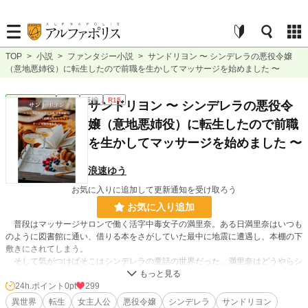
TOP
>
小説
>
ファンタジー小説
>
サンドリヨン 〜 シンデレラの悪役令嬢
（意地悪姉役）に転生したので前職を生かしてマッサージを始めました 〜
ファンタジー
完結
長編
R15
サンドリヨン 〜 シンデレラの悪役令
嬢（意地悪姉役）に転生したので前職
を生かしてマッサージを始めました 〜
浪速ゆう
お気に入りに追加して更新通知を受け取ろう
お気に入り追加
普段はマッサージサロンで働く活字中毒女子の満里奈。ある日満里奈はいつも
のように図書館に通い、借りる本をさがしていた最中に地震に遭遇し、本棚の下
敷きにされてしまう。
そして気がつけばそこはシンデレラの童話の世界だった。満里奈はどうやらシ
ンデレラの二番目の悪姉（悪役令嬢）に転生していたーー。
24h.ポイント
0pt
299
※恋愛はゆっくり始まります。
異世界
転生
女主人公
悪役令嬢
シンデレラ
サンドリヨン