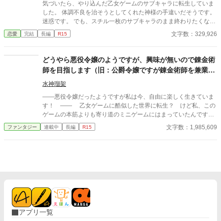
気づいたら、やり込んだ乙女ゲームのサブキャラに転生していま
した。 体調不良を治そうとしてくれた神様の手違いだそうです。
迷惑です。 でも、スチル一枚のサブキャラのまま終わりたくない
ので、最萌えだった神竜王を攻略させていただきます。 ※ヒロイ
文字数：329,926
恋愛
完結
長編
R15
ンは親友に溺愛されます。ＧＬではないですが、お嫌いな方はご
注意下さい。 ※完結しました。ありがとうございました！ ※改題
しましたが、改稿はしていません。誤字は気づいたら直します。
どうやら悪役令嬢のようですが、興味が無いので錬金術
表紙イラストはのの様に依頼しました。
師を目指します（旧：公爵令嬢ですが錬金術師を兼業し
ます）
水神瑠架
――悪役令嬢だったようですが私は今、自由に楽しく生きていま
す！ ―― 乙女ゲームに酷似した世界に転生？ けど私、この
ゲームの本筋よりも寄り道のミニゲームにはまっていたんですけ
ど？ 基本的に攻略者達の顔もうろ覚えなんですけど？！ けど
文字数：1,985,609
ファンタジー
連載中
長編
R15
転生してしまったら仕方無いですよね。攻略者を助けるなんて面
倒い事するような性格でも無いし好きに生きてもいいですよね？
運が良いのか悪いのか好きな事出来そうな環境に産まれたよう
ですしヒロイン役でも無いようですので。という事で私、顔もう
ろ覚えのキャラの救済よりも好きな事をして生きて行きます！
……極めろ【錬金術師】！ 目指せ【錬金術マスター】！ ★★
乙女ゲームの本筋の恋愛じゃない所にはまっていた女性の前世が
蘇った公爵令嬢が自分がゲームの中での悪役令嬢だという事も知
らず大好きな【錬金術】を極めるため邁進します。流石に途中で
アプリ一覧
気づきますし、相手役も出てきますが、しばらく出てこないと思