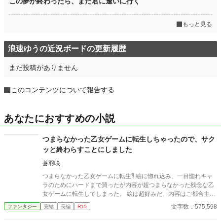
この夢が終わったら、また君に逢いに行く
もっと見る
浪速ゆうの近況ボードの更新履歴
まだ投稿がありません
このコンテンツについて報告する
あなたにおすすめの小説
つまらなかった乙女ゲームに転生しちゃったので、サク
ッと終わらすことにしました
蒼羽咲
つまらなかった乙女ゲームに転生⁈ 絵に惚れ込み、一目惚れキャ
ラのためにハードまで買ったが内容が超つまらなかった残念な乙
女ゲームに転生してしまった。 絵は超好みだ。内容はご都合主義
の聖女なお花畑主人公。攻略イケメンも顔は良いがちょろい対象
文字数：575,598
ファンタジー
完結
長編
R15
ばかり。てこたぁ逆にめちゃくちゃ住み心地のいい場所になるの
では⁈と気づき、テンションが一気に上がる！！ 聖女など面倒な