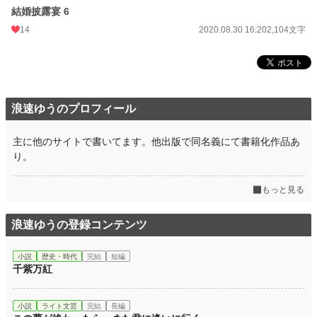
結婚披露宴 6
14
2020.08.30 16:20
2,104文字
浪速ゆうのプロフィール
主に他のサイトで書いてます。他出版で同名義にて書籍化作品あ
り。
もっと見る
浪速ゆうの登録コンテンツ
小説
歴史・時代
完結
短編
千紫万紅
小説
ライト文芸
完結
長編