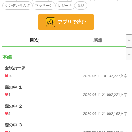
※R15は念のため。
シンデレラの姉
マッサージ
レジーナ
童話
小説
228,790 位 / 228,790 件
アプリで読む
ファンタジー
53,313 位 / 53,313 件
お気に入り
96
目次
感想
24h.ポイント
0 pt
文字数
255,042
本編
更新日時
2020.08.30 16:20
童話の世界
初回公開日時
2020.06.11 10:13
10
2020.06.11 10:13
3,227文字
初回完結日時
2020.08.30 16:20
森の中 １
4
2020.06.11 21:00
2,221文字
週間ポイント
7 pt (78,785 位)
森の中 ２
月間ポイント
35 pt (89,285 位)
5
2020.06.11 21:00
2,162文字
年間ポイント
980 pt (85,009 位)
森の中 ３
累計ポイント
74,227 pt (35,922 位)