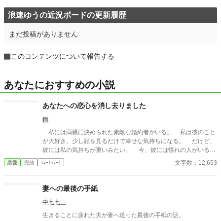
浪速ゆうの近況ボードの更新履歴
まだ投稿がありません
このコンテンツについて報告する
あなたにおすすめの小説
あなたへの恋心を消し去りました
鍋
私には両親に決められた素敵な婚約者がいる。 私は彼のこと
が大好き。少し顔を見るだけで幸せな気持ちになる。 だけど、
彼には私の気持ちが重いみたい。 今、彼には憧れの人がいる。
その人は大人びた雰囲気をもつ二つ上の先輩。 彼は心は自由で
文字数：12,653
恋愛
完結
ｼｮｰﾄｼｮｰﾄ
いたい言っていた。 その女性と話す時、私には見せない楽しそ
うな笑顔を向ける貴方を見て、胸が張り裂けそうになる。 友人
たちは言う。お互いに干渉しない割り切った夫婦のほうが気が楽
妻への最後の手紙
だって……。 だから私は彼が自由になれるように、魔女にこの
中七七三
激しい気持ちを封印してもらったの。 ※このお話はハッピーエン
ドではありません。 ※短いお話でサクサクと進めたいと思いま
生きることに疲れた夫が妻へ送った最後の手紙の話。