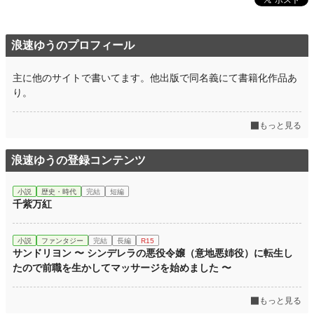
浪速ゆうのプロフィール
主に他のサイトで書いてます。他出版で同名義にて書籍化作品あ
り。
もっと見る
浪速ゆうの登録コンテンツ
小説
歴史・時代
完結
短編
千紫万紅
小説
ファンタジー
完結
長編
R15
サンドリヨン 〜 シンデレラの悪役令嬢（意地悪姉役）に転生し
たので前職を生かしてマッサージを始めました 〜
もっと見る