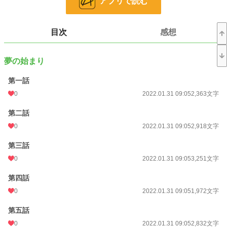
アプリで読む
※アルファポリス、ライト文芸ランキング３位（2021/4/29）。
小説
228,705 位 / 228,705 件
目次
感想
ライト文芸
9,590 位 / 9,590 件
夢の始まり
お気に入り
10
第一話
24h.ポイント
0 pt
0
2022.01.31 09:05
2,363文字
文字数
92,650
第二話
更新日時
2021.05.02 00:00
0
2022.01.31 09:05
2,918文字
初回公開日時
2021.04.20 22:07
第三話
初回完結日時
2021.05.02 07:28
0
2022.01.31 09:05
3,251文字
週間ポイント
0 pt (228,705 位)
第四話
月間ポイント
0 pt (228,705 位)
0
2022.01.31 09:05
1,972文字
年間ポイント
112 pt (138,758 位)
第五話
累計ポイント
0
26,877 pt (61,522 位)
2022.01.31 09:05
2,832文字