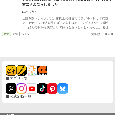
となり、私は幸せな妻になれた。 なのに、ある日――彼の瞳に映
前にさよならしました
るのはまた二人になっていた……。 ※この作品の設定は架空のも
のです。 ※お話の内容があわないは時はそっと閉じてくださいま
ゆぷしろん
せ。
公爵令嬢レティシアは、家同士の都合で伯爵アルフレッドに嫁
ぐ。 けれど夫は結婚後もずっと幼馴染のシルヴィばかりを優先
し、婚礼の夜から夫婦として触れ合おうともしなかった。名ばか
りの妻として伯爵家を支え、領地経営まで立て直しても、彼にと
文字数：10,760
恋愛
完結
ｼｮｰﾄｼｮｰﾄ
ってレティシアは“都合のいい伯爵夫人”でしかない。 やがて結婚
一周年の夜、アルフレッドが自分を手放す気はない一方で、幼馴
染を屋敷に迎え入れようとしている会話を聞いてしまったレティ
シアは、ついに決意する。 ――もう、この結婚には見切りをつけ
よう。 夜明け前、彼女は離縁の準備を整え、伯爵邸を出奔。 身を
寄せた北の港町で薬舗を手伝いながら、自分の力で生きる穏やか
な日々を手に入れていく。そこで出会ったのは、身分ではなく一
人の女性として彼女を尊重してくれる青年医師ノアだった。 一
方、都合よく尽くしてくれる妻を失ったアルフレッドは、ようや
アプリ一覧
く自分が何を失ったのかを思い知ることになる。 幼馴染ばかりを
優先する婚約者との白い結婚に終止符を打ち、傷ついた公爵令嬢
が新天地で本当の幸せを掴む、離縁から始まる逆転ラブストーリ
ー。
公式SNS一覧