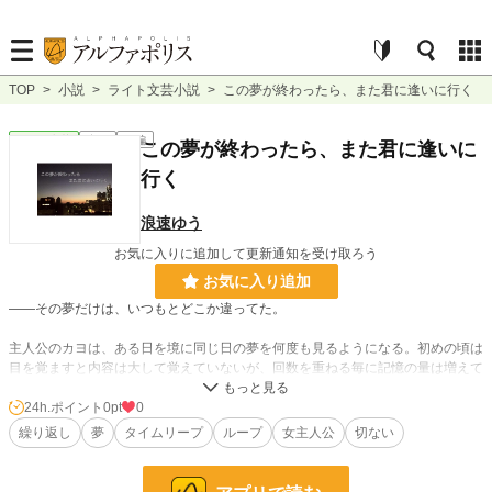
TOP
>
小説
>
ライト文芸小説
>
この夢が終わったら、また君に逢いに行く
ライト文芸
完結
長編
この夢が終わったら、また君に逢いに
行く
浪速ゆう
お気に入りに追加して更新通知を受け取ろう
お気に入り追加
——その夢だけは、いつもとどこか違ってた。
主人公のカヨは、ある日を境に同じ日の夢を何度も見るようになる。初めの頃は
目を覚ますと内容は大して覚えていないが、回数を重ねる毎に記憶の量は増えて
いき、やがてこれは夢なのか現実なのかが分からなくなっていく。
夢で見る内容は共通だった。9月26日、靴紐が切れ、見知らぬ怪しい人物が登場
24h.ポイント
0pt
0
し、そして……。
繰り返し
夢
タイムリープ
ループ
女主人公
切ない
夢か現実か。なぜ同じ日を何度も繰り返すのか。カヨが見たその結末とは——。
※ノベマ！サイトにて編集部おすすめに選出されました。