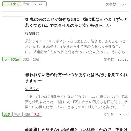
す。
文字数：2,779
ライト文芸
完結
ｼｮｰﾄｼｮｰﾄ
✿ 私は夫のことが好きなのに、彼は私なんかよりずっと
若くてきれいでスタイルの良い女が好きらしい
設楽理沙
累計ポイント130万ポイント超えました。皆さま、ありがとうご
ざいます。❀ 結婚後、2か月足らずで夫の心変わりを知ること
に。 結婚前から他の女性と付き合っていたんだって。 それならそ
うと、ちゃんと話してくれていれば、結婚なんて しなかった。 呆
文字数：26,696
ライト文芸
完結
短編
れた私はすぐに家を出て自立の道を探すことにした。 それなの
に、私と別れたくないなんて信じられない 世迷言を言ってくる
夫。 だめだめ、信用できないからね～。 さようなら。 ＊＊＊＊
報われない恋の行方〜いつかあなたは私だけを見てくれ
＊＊*.✿..✿.*＊＊＊＊＊＊ ◇｜日比野滉星《ひびのこうせい》32
ますか〜
才 会社員 ◇ 日比野ひまり 32才 ◇ 石田唯 29才
滉星の同僚 ◇新堂冬也 25才 ひまり
矢野りと
の転職先の先輩(鉄道会社) 2025.4.11 完結 25649字
『少しだけ私に時間をくれないだろうか……』 彼はいつだって誠
実な婚約者だった。 嘘はつかず私に自分の気持ちを打ち明け、学
園にいる間だけ想い人のこともその目に映したいと告げた。 『想
いを告げることはしない。ただ見ていたいんだ。どうか、許して
文字数：93,200
恋愛
完結
短編
R15
欲しい』 『……分かりました、ロイド様』 私は彼に恋をしてい
た。だから、嫌われたくなくて……それを許した。 結婚後、彼は
約束通りその瞳に私だけを映してくれ嬉しかった。彼は誠実な夫
幼馴染しか見えない婚約者と白い結婚したので、夜明け