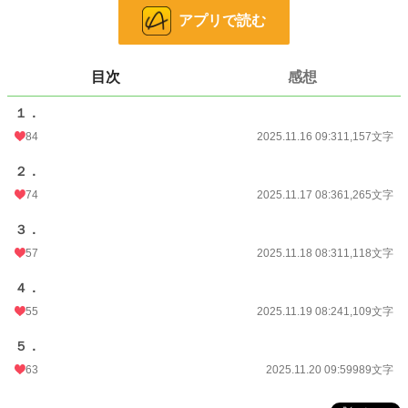
アプリで読む
小説
228,744 位 / 228,744 件
恋愛
66,363 位 / 66,363 件
目次
感想
お気に入り
49
１．
24h.ポイント
0 pt
84
2025.11.16 09:31
1,157文字
文字数
5,638
２．
更新日時
2025.11.20 09:59
74
2025.11.17 08:36
1,265文字
初回公開日時
2025.11.16 09:31
３．
初回完結日時
2025.11.20 09:59
57
2025.11.18 08:31
1,118文字
週間ポイント
35 pt (53,125 位)
４．
月間ポイント
280 pt (45,074 位)
55
2025.11.19 08:24
1,109文字
年間ポイント
17,072 pt (22,387 位)
５．
63
2025.11.20 09:59
989文字
累計ポイント
17,107 pt (76,434 位)