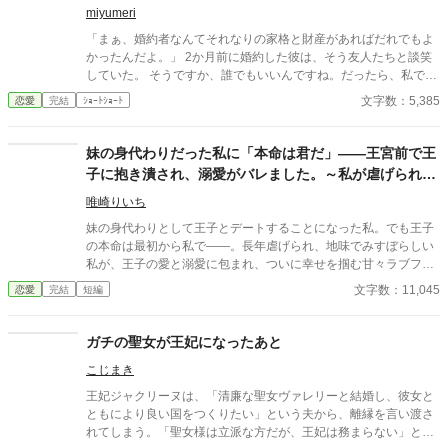
miyumeri
「まぁ、婚約者なんてそれなりの家格と財産があればだれでもよ
かったんだよ。」 2か月前に婚約した彼は、そう友人たちと談笑
していた。 そうですか、誰でもいいんですね。だったら、私でな
くてもよいですよね？ 最初、この馬鹿子息を主人公に書いていた
文字数：5,385
恋愛
完結
ｼｮｰﾄｼｮｰﾄ
のですが なんだか、先にこのお嬢様のお話を書いたほうが 彼の心
象を表現しやすいような気がして、急遽こちらを先に 投稿いたし
ました。来週お馬鹿君のストーリーを投稿させていただきます。
妹の身代わりだった私に「本命は君だ」――王宮前で王
お読みいただければ幸いです。
子に抱き潰され、溺愛がバレました。～私が虐げられる
きっかけになった少年が、私と王子を結び付
唯崎りいち
妹の身代わりとして王子とデートすることになった私。でも王子
の本命は最初から私で――。長年虐げられ、地味でみすぼらしい
私が、王子の愛と溺愛に包まれ、ついに幸せを掴む甘々ラブファ
ンタジー。妹や家族との誤解、影武者の存在も絡み、ハラハラと
文字数：11,045
恋愛
完結
短編
胸キュンが止まらない物語。
ガチの聖女が王妃になったあと
こじまき
王妃ジャクリーヌは、「清廉な聖女ヴァレリーと結婚し、彼女と
ともにより良い国をつくりたい」という夫から、離縁を言い渡さ
れてしまう。「聖女様は立派な方だが、王妃は務まらない」と二