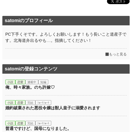
satomiのプロフィール
PC下手くそです。よろしくお願いします！もう長いこと道産子で
す。北海道弁出るやも…。指摘してください！
もっと見る
satomiの登録コンテンツ
小説
恋愛
連載中
短編
俺、時々家族。のち許嫁♡
小説
恋愛
完結
ｼｮｰﾄｼｮｰﾄ
婚約破棄された悪役令嬢は獣人皇子に溺愛されます
小説
恋愛
完結
ｼｮｰﾄｼｮｰﾄ
普通ですけど、国母になりました。