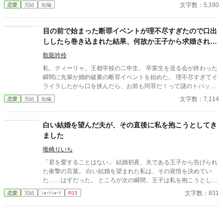
人を諭すも否定され、廃妃となって隣国の公爵に嫁ぐことに。一
文字数：5,180
恋愛
完結
短編
方ジャクリーヌの言葉を否定した国王は、次第に新しい王妃の言
動に違和感を覚えるようになる。 聖女は、決して悪人ではない。
けれども、王妃には向いていなかった。 ※小説家になろうにも投
目の前で始まった断罪イベントが理不尽すぎたので口出
稿しています。
ししたら巻き込まれた結果、何故か王子から求婚されま
した
歌龍吟伶
私、ティーリャ。王都学校の二年生。 卒業生を送る会が終わった
瞬間に先輩が婚約破棄の断罪イベントを始めた。 理不尽すぎてイ
ライラしたから口を挟んだら、お前も同罪だ！って謎のトバッチ
リ…マジないわー。 …と思ったら何故か王子様に気に入られちゃ
文字数：7,114
恋愛
完結
短編
ってプロポーズされたお話。 全二話で完結します、予約投稿済み
白い結婚を望んだ夫が、その直後に私を抱こうとしてき
ました
唯崎りいち
「君を愛することはない」 結婚初夜、夫である王子から告げられ
た衝撃の言葉。 白い結婚を望まれた私は、その覚悟を決めてい
た……はずだった。 ところが次の瞬間、王子は私を抱こうとして
くる。 「待ってください！ あなた、私を愛さないと言いました
文字数：831
恋愛
完結
ｼｮｰﾄｼｮｰﾄ
R15
よね？」 愛するつもりはないのに、なぜ身体の関係だけ求めるの
か。 問い詰める私に、王子は驚きの秘密を明かす。 「興奮しすぎ
ると、僕の心臓が止まるかもしれないんだ」 ……それ、絶対に我