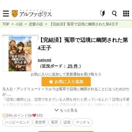
TOP
>
小説
>
恋愛小説
>
【完結済】冤罪で辺境に幽閉された第4王子
恋愛
完結
ｼｮｰﾄｼｮｰﾄ
【完結済】冤罪で辺境に幽閉された第
4王子
satomi
（近況ボード：
25 件
）
お気に入りに追加して更新通知を受け取ろう
お気に入り追加
主人公・アンドリュート＝ラルラは冤罪で辺境に幽閉されることになったわけだ
が…。
「辺境に幽閉とは、辺境で生きている人間を何だと思っているんだ！辺境は不要
な人間を送る場所じゃない！」と、辺境伯は怒っているし当然のことだろう。元
から辺境で暮している方々は決して不要な方ではないし、‘辺境に幽閉’というの
はなんとも辺境に暮らしている方々にしてみれば、喧嘩売ってんの？となる。
24h.ポイント
0pt
333
辺境伯の娘さんと婚約という話だから辺境伯の主人公へのあたりも結構なものだ
ハッピーエンド
異世界
冤罪
辺境
マッチョ
けど、娘さんは美人だから万事OK。