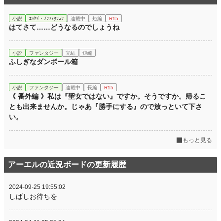
小説
ｴｯｾｲ・ﾉﾝﾌｨｸｼｮﾝ
連載中
短編
R15
はてさて……どうなるのでしょうね
小説
ファンタジー
完結
短編
ふしぎなダンボール箱
小説
ファンタジー
連載中
長編
R15
《 番外編 》私は『聖女ではない』ですか。そうですか。帰るこ
とも出来ませんか。じゃあ『勝手にする』ので放っといて下さ
い。
もっと見る
アーエルの近況ボードの更新履歴
2024-09-25 19:55:02
しばしお待ちを