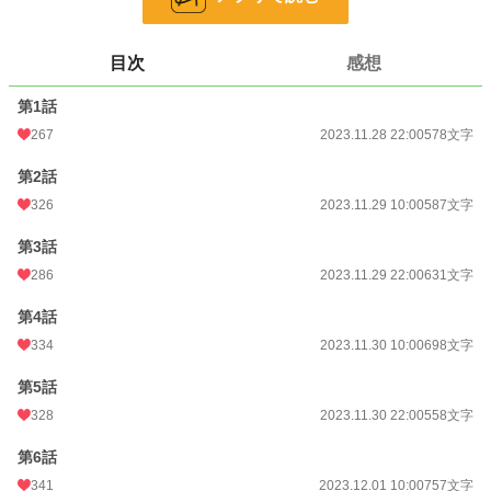
小説
19,936 位 / 229,045 件
目次
感想
恋愛
8,689 位 / 66,406 件
第1話
お気に入り
99
267
2023.11.28 22:00
578文字
24h.ポイント
35 pt
第2話
文字数
5,268
326
2023.11.29 10:00
587文字
更新日時
2023.12.02 10:00
第3話
初回公開日時
2023.11.28 22:00
286
2023.11.29 22:00
631文字
初回完結日時
2023.12.02 16:56
第4話
週間ポイント
699 pt (11,523 位)
334
2023.11.30 10:00
698文字
月間ポイント
1,889 pt (16,585 位)
第5話
328
2023.11.30 22:00
558文字
年間ポイント
17,881 pt (21,701 位)
第6話
累計ポイント
50,526 pt (44,420 位)
341
2023.12.01 10:00
757文字