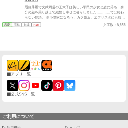
眉目秀麗で文武両道の王太子は美しい平民の少女と恋に落ち、身
分の差を乗り越えて結婚し幸せに暮らしました…………では終わ
らない物語。 ※小説家になろう、カクヨム、エブリスタにも投稿
してます。 「Copyright（C）2022-九頭竜坂まほろん」 ※無断転
文字数：8,656
恋愛
完結
短編
R15
載を禁止します。 ※朗読動画の無断配信も禁止します。 ※表紙素
材はあぐりりんこ様よりお借りしております。
アプリ一覧
公式SNS一覧
ご利用について
利用規約
ヘルプ