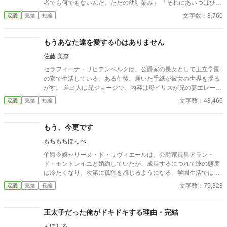
者でも何でもないんだ。ただの幼馴染み」 「それにあいつはひと
りで生きていけるから」 女性ながらに剣術を学ぶエレナは可愛げ
文字数：8,760
恋愛
完結
短編
がないという理由で、ほとんど婚約者同然の幼馴染から捨てられ
る。 けれど、 「エレナ嬢」 「なんでしょうか？」 「今日の夜会
のパートナーはお決まりですか？」 その言葉でパートナー同伴
もうあなた達を愛する心はありません
の夜会に招待されていたことを思い出した。いつものとおりライ
佐藤 美奈
アンと一緒に行くと思っていたので参加の返事を出していたの
だ。 「……いいえ」 当日の欠席は著しく評価を下げる。今後、
セラフィーナ・リヒテンベルクは、公爵家の長女として王立学園
家庭教師として仕事をしていきたいと考えるのであれば、父親か
の寮で生活している。ある午後、届いた手紙が彼女の世界を揺る
兄に頼んででも行った方がいいだろう。 「よければ僕と一緒に行
がす。 差出人は兄ジョージで、内容は母イリスが兄の妻エレーヌ
きませんか？」
をいびっているというものだった。最初は信じられなかったが、
文字数：48,466
恋愛
完結
短編
手紙の中で兄は母の嫉妬に苦しむエレーヌを心配し、セラフィー
ナに助けを求めていた。 理知的で優しい公爵夫人の母が信じられ
なかったが、兄の必死な頼みに胸が痛む。 セラフィーナは、一年
もう、今更です
ぶりに実家に帰ると、母が物置に閉じ込められていた。幸せだっ
もちもちほっぺ
た家族の日常が壊れていく。魔法やファンタジー異世界系は、途
中からあるかもしれません。
伯爵令嬢セリーヌ・ド・リヴィエールは、公爵家長男アラン・
ド・モントレイユと婚約していたが、成長するにつれて彼の態度
は冷たくなり、次第に孤独を感じるようになる。学園生活ではア
ランが王子フェリクスに付き従い、王子の「真実の愛」とされる
文字数：75,328
恋愛
完結
長編
リリア・エヴァレットを囲む騒動が広がり、セリーヌはさらに心
を痛める。 やがて、リヴィエール伯爵家はアランの態度に業を煮
やし、婚約解消を申し出る。
王太子だった俺がドキドキする理由・完結
まほりろ