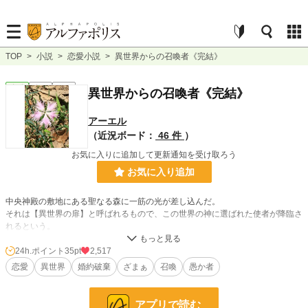
TOP
>
小説
>
恋愛小説
>
異世界からの召喚者《完結》
恋愛
完結
短編
異世界からの召喚者《完結》
アーエル
（近況ボード：
46 件
）
お気に入りに追加して更新通知を受け取ろう
お気に入り追加
中央神殿の敷地にある聖なる森に一筋の光が差し込んだ。
それは【異世界の扉】と呼ばれるもので、この世界の神に選ばれた使者が降臨さ
れるという。
今回、招かれたのは若い女性だった。
24h.ポイント
35pt
2,517
恋愛
異世界
婚約破棄
ざまぁ
召喚
愚か者
☆他社でも公開
アプリで読む