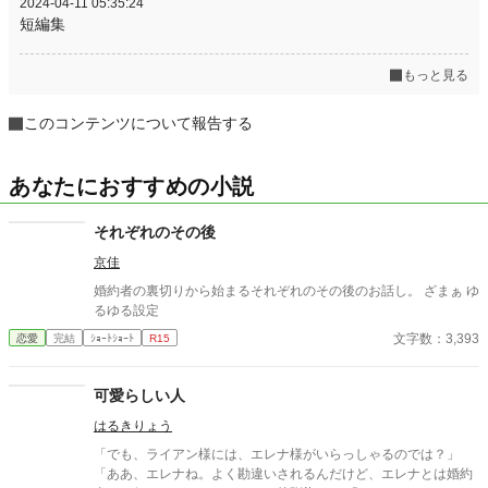
2024-04-11 05:35:24
短編集
もっと見る
このコンテンツについて報告する
あなたにおすすめの小説
それぞれのその後
京佳
婚約者の裏切りから始まるそれぞれのその後のお話し。 ざまぁ ゆ
るゆる設定
文字数：3,393
恋愛
完結
ｼｮｰﾄｼｮｰﾄ
R15
可愛らしい人
はるきりょう
「でも、ライアン様には、エレナ様がいらっしゃるのでは？」
「ああ、エレナね。よく勘違いされるんだけど、エレナとは婚約