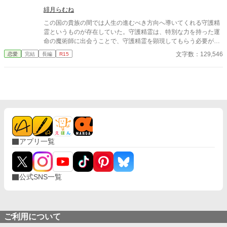
緋月らむね
この国の貴族の間では人生の進むべき方向へ導いてくれる守護精
霊というものが存在していた。守護精霊は、特別な力を持った運
命の魔術師に出会うことで、守護精霊を顕現してもらう必要があ
った。 エイド子爵の娘ローザは、運命の魔術師に出会うことがで
文字数：129,546
恋愛
完結
長編
R15
きず、生活が困窮していた。そのため、定期的に子爵領の特産品
であるガラス工芸と共に子爵領で採れる粘土で粘土細工アクセサ
リーを作って、父親のエイド子爵と一緒に王都に行って露店を出
していた。 ある時、ローザが王都に行く途中に寄った町の露店で
運命の魔術師と出会い、ローザの守護精霊が顕現する。 なんと！
ローザの守護精霊は番を持っていた。 番を持つ守護精霊が顕現し
たローザの人生が思いがけない方向へ進んでいく… 〜読んでいた
だけてとても嬉しいです、ありがとうございます〜
アプリ一覧
公式SNS一覧
ご利用について