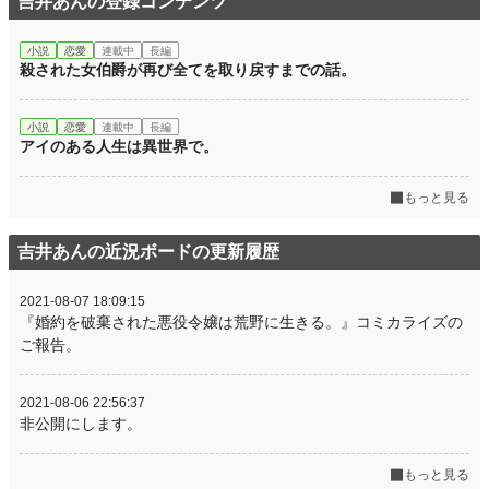
吉井あんの登録コンテンツ
小説
恋愛
連載中
長編
殺された女伯爵が再び全てを取り戻すまでの話。
小説
恋愛
連載中
長編
アイのある人生は異世界で。
もっと見る
吉井あんの近況ボードの更新履歴
2021-08-07 18:09:15
『婚約を破棄された悪役令嬢は荒野に生きる。』コミカライズの
ご報告。
2021-08-06 22:56:37
非公開にします。
もっと見る