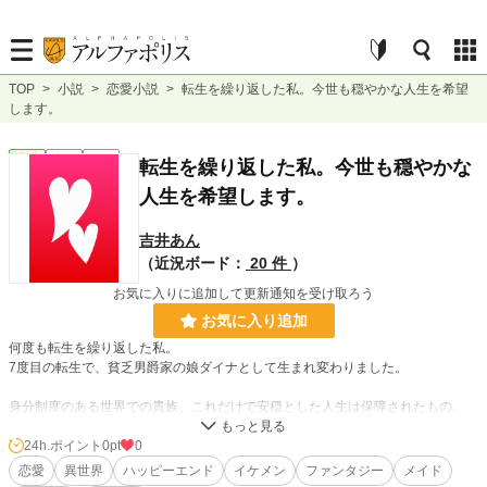
TOP
>
小説
>
恋愛小説
>
転生を繰り返した私。今世も穏やかな人生を希望
します。
恋愛
完結
長編
転生を繰り返した私。今世も穏やかな
人生を希望します。
吉井あん
（近況ボード：
20 件
）
お気に入りに追加して更新通知を受け取ろう
お気に入り追加
何度も転生を繰り返した私。
7度目の転生で、貧乏男爵家の娘ダイナとして生まれ変わりました。
身分制度のある世界での貴族。これだけで安穏とした人生は保障されたもの。
思いが叶った！と喜ぶのも束の間、経済的理由で侯爵家へ侍女として奉公に出さ
れてしまいます。
24h.ポイント
0pt
0
恋愛
異世界
ハッピーエンド
イケメン
ファンタジー
メイド
だけど、過去の悲惨な人生に比べたらなんてことない！