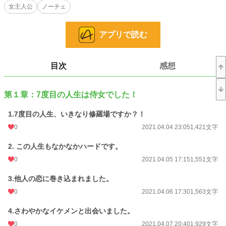
女主人公
ノーチェ
それなりに懸命に生きるうちに、仕事が認められたり、素敵な恋人ができたり。
そんな人生の物語。
アプリで読む
強かなダイナの、のんびり異世界生活譚です。
小説
228,850 位 / 228,850 件
目次
感想
恋愛
66,374 位 / 66,374 件
お気に入り
155
第１章：7度目の人生は侍女でした！
24h.ポイント
0 pt
1.7度目の人生、いきなり修羅場ですか？！
0
2021.04.04 23:05
1,421文字
文字数
133,973
更新日時
2021.06.19 21:29
2. この人生もなかなかハードです。
0
2021.04.05 17:15
1,551文字
初回公開日時
2021.04.04 23:05
3.他人の恋に巻き込まれました。
初回完結日時
2021.06.19 21:29
0
2021.04.06 17:30
1,563文字
週間ポイント
14 pt (70,247 位)
4.さわやかなイケメンと出会いました。
月間ポイント
84 pt (68,929 位)
0
2021.04.07 20:40
1,929文字