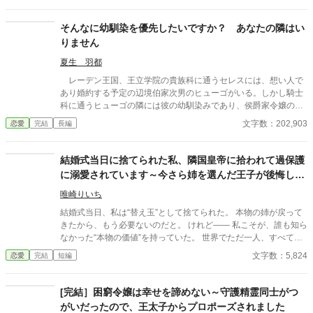
大王(善悪を判断する審判)と異名をもつ公爵は、影でプレゼント
を贈り。話しかけるが、謝れない。 「愛しの妻。大切な妻。可愛
そんなに幼馴染を優先したいですか？ あなたの隣はい
い妻」とは言えない。 一度、言った言葉を撤回するのは難しい。
りません
そして妻は普通の令嬢とは違い、媚びず、ビクビク怯えもせず普
通に接してくれる。 徐々に距離を詰めていきましょう。 全力で真
夏生 羽都
摯に接し、謝罪を行い、ラブラブに到着するコメディ。 第二章か
レーデン王国、王立学院の貴族科に通うセレスには、想い人で
ら口説きまくり。 第四章で完結です。 第五章に番外編を追加しま
あり婚約する予定の辺境伯家次男のヒューゴがいる。しかし騎士
した。
科に通うヒューゴの隣には彼の幼馴染みであり、侯爵家令嬢のニ
ーナがいつもいるのだった。 子爵家に後見をしてもらう事で学
文字数：202,903
恋愛
完結
長編
院へ通っているセレスは、高位貴族であるニーナとヒューゴに強
く言えず、二人の距離が近過ぎても見ている事しかできなかっ
た。 ヒューゴとの交流会の日、セレスはヒューゴと観るために
結婚式当日に捨てられた私、隣国皇帝に拾われて過保護
両親が送ってくれた歌劇のチケットを用意していたのだが、ヒュ
に溺愛されています～今さら姉を選んだ王子が後悔して
ーゴに付いてきたニーナにチケットを強請られてしまう。 「ニー
も手遅れです～
ナに譲ってくれないか？」ヒューゴのひと事でチケットを譲る事
唯崎りいち
になり、帰りの馬車がないセレスは徒歩で帰る事になる。日が落
結婚式当日、私は“替え玉”として捨てられた。 本物の姉が戻って
ちかける街の中を歩くセレスは、帰り道が分からずに迷子になっ
きたから、もう必要ないのだと。 けれど—— 私こそが、誰も知ら
てしまう。そんなセレスを偶然見かけて声をかけてくれたのが、
なかった“本物の価値”を持っていた。 世界でただ一人、すべてを
帝国からの留学生でセレスと同じクラスのアルウィンだった。 ※
癒す力。 そして、その価値を知るただ一人の人が、皇帝となって
文字数：5,824
恋愛
完結
短編
作者独自の世界観によって創作された物語です。細かな設定やス
私を迎えに来る。 これは、すべてを失った少女が、本当に必要と
トーリー展開等が気になる方は、ブラウザバックをお願い致しま
される場所へ辿り着く物語。
す。 ※感想はありがたく拝読させていただいていますが、公開す
[完結］困窮令嬢は幸せを諦めない～守護精霊同士がつ
べきではないと作者が判断いたしました感想につきましては却下
がいだったので、王太子からプロポーズされました
をさせていただいております。