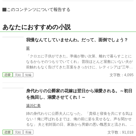
このコンテンツについて報告する
あなたにおすすめの小説
我慢なんてしていませんわ。だって、面倒でしょう？
翠
「クロエに子供ができた。準備が整い次第、離れで暮らすことに
なるからそのつもりでいてくれ」 普段ほとんど屋敷にいない夫が
前触れもなく告げてきた言葉をきっかけに、レティシアは“三年
間”の契約を終わらせることにした。 赤の他人を屋敷に迎えるこ
文字数：4,095
恋愛
完結
短編
とはしない。 不要なものに感情を砕く理由などない。 「だって、
面倒でしょう？」 不誠実な夫も、無意味な結婚も、 この際すべて
切り捨ててしまいましょう。
身代わりの公爵家の花嫁は翌日から溺愛される。～初日
を挽回し、溺愛させてくれ！～
湯川仁美
姉の身代わりに公爵夫人になった。 「貴様と寝食を共にする気は
ない！俺に呼ばれるまでは、俺の前に姿を見せるな。声を聞かせ
るな」 夫と初対面の日、家族から男癖の悪い醜悪女と流され。 公
爵である夫とから啖呵を切られたが。 翌日には誤解だと気づいた
文字数：91,018
恋愛
完結
長編
公爵は花嫁に好意を持ち、挽回活動を開始。 地獄の番人こと閻魔