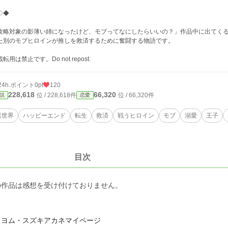
◇◆
攻略対象の影薄い姉になったけど、モブってなにしたらいいの？」作品中に出てく
た別のモブヒロインが推しを救済するために奮闘する物語です。
転用は禁止です。Do not repost.
24h.ポイント
0pt
120
228,618
66,320
位 / 228,618件
位 / 66,320件
説
恋愛
異世界
ハッピーエンド
転生
救済
戦うヒロイン
モブ
溺愛
王子
目次
の作品は感想を受け付けておりません。
クヨム・スズキアカネマイページ