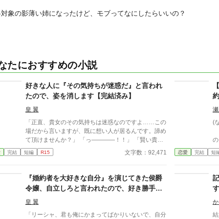
略対象の影薄い姉になったけど、モブってなにしたらいいの？
なたにおすすめの小説
好きな人に『その気持ちが迷惑だ』と言われ
たので、姿を消します【完結済み】
皇 翼
瀬
「正直、貴女のその気持ちは迷惑なのですよ……この
(
場だから言いますが、既に想い人が居るんです。諦め
ニ
て頂けませんか？」 「っ――――！！」 「賢い貴女
の
の事だ。地位も身分も財力も何もかもが貴女にとって
た
文字数：92,471
愛
完結
短編
R15
恋愛
完結
短
は高嶺の花だと元々分かっていたのでしょう？そんな
約
感情を持っているだけ時間が無駄だと思いません
何
か？」 クロエの気持ちなどお構いなしに、言葉は続
く
『婚約者を大好きな自分』を演じてきた侯爵
けられる。既に想い人がいる。気持ちが迷惑。諦め
め
令嬢、自立しろと言われたので、好き勝手に
ろ。時間の無駄。彼は止まらず話し続ける。彼が口を
は
生きていくことにしました
開く度に、まるで弾丸のように心を抉っていった。
青
皇 翼
か
＊＊＊＊＊＊ ・執筆時間空けてしまった間に途中過
誰
「リーシャ、君も俺にかまってばかりいないで、自分
結