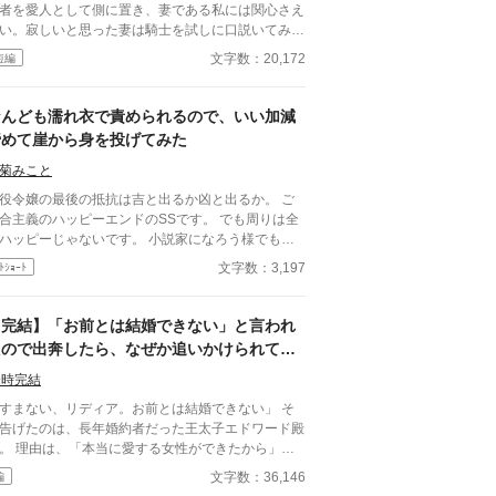
しても、こんな風に夢を見させてもらえる体験なん
者を愛人として側に置き、妻である私には関心さえ
、そうそうできやしない。 もちろん人前でだけ
い。寂しいと思った妻は騎士を試しに口説いてみた
、裏ではひどいものだけど。 そんな中、第三王
ころ、意気投合し、結婚一年後には騎士と良き仲で
文字数：20,172
短編
殿下が、ティーノ様をお気に召したらしいという噂
が、夫が事故で記憶喪失になりやってき
飛び込んできて、あきらめかけていた婚約破棄がか
妻に一目惚れしたことで、徐々に状況が狂ってい
うかもしれないと、ニナは行動を起こすことにする
。
なんども濡れ衣で責められるので、いい加減
のだが――。 全７話の短編です 完結確約です。
諦めて崖から身を投げてみた
菊みこと
役令嬢の最後の抵抗は吉と出るか凶と出るか。 ご
合主義のハッピーエンドのSSです。 でも周りは全
ッピーじゃないです。 小説家になろう様でも投
しています。
文字数：3,197
ﾄｼｮｰﾄ
【完結】「お前とは結婚できない」と言われ
たので出奔したら、なぜか追いかけられてい
ます
9時完結
すまない、リディア。お前とは結婚できない」 そ
告げたのは、長年婚約者だった王太子エドワード殿
。 理由は、「本当に愛する女性ができたから」―
つまり、私以外に好きな人ができたということ。
文字数：36,146
編
まあ、そんな気はしてました） 社交界では目立た