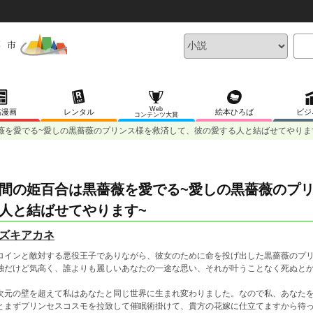
Web
稿漫画
レンタル
絵本ひろば
ビジ
コンテンツ大賞
薇を愛でる~愛しの黒薔薇のプリンス様を救済して、彼の愛する人と結ばせてやりま
間の姫百合は黒薔薇を愛でる~愛しの黒薔薇のプ
人と結ばせてやります~
ズキアカネ
ロインと敵対する悪役王子でありながら、彼女のために命を投げ出した黒薔薇のプ
独だけど気高く、誰よりも麗しいあなたの一途な思い、それが叶うことなく死ぬと
次元の壁を超えて私はあなたと同じ世界に生まれ変わりました。なので私、あなた
とまずプリンセスコスモを拉致して催眠術掛けて、貴方の花嫁に仕立てますから待