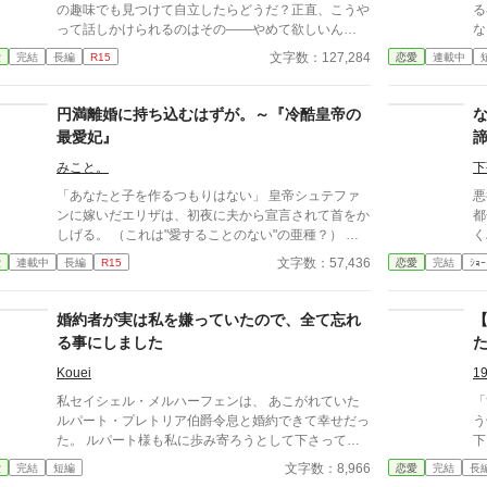
程が気に食わなくなったので、設定などを少し変えて
と
の趣味でも見つけて自立したらどうだ？正直、こうや
る
改稿しています。
て
って話しかけられるのはその――やめて欲しいん
な
で
だ……周りの目もあるし、君なら分かるだろう？」
と
文字数：127,284
愛
完結
長編
R15
恋愛
連載中
女
頭を急に鈍器で殴られたような感覚に陥る一言だっ
あった。 だ
が
た。 彼がチラリと見るのは周囲。2学年上の彼の教室
た
な
の前であったというのが間違いだったのかもしれな
く
円満離婚に持ち込むはずが。～『冷酷皇帝の
い。 この一言で彼女の人生は一変した――。 ＊＊＊
最愛妃』
＊＊＊ ※タイトル少し変えました。 ・暫く書いてい
なかったらかなり文体が変わってしまったので、書き
みこと。
下
直ししています。 ・トラブル回避のため、完結まで
「あなたと子を作るつもりはない」 皇帝シュテファ
悪
感想欄は開きません。
ンに嫁いだエリザは、初夜に夫から宣言されて首をか
都
しげる。 （これは"愛することのない"の亜種？） 前
くハ
世を思い出したばかりの彼女は、ここが小説『冷酷皇
稿
文字数：57,436
愛
連載中
長編
R15
恋愛
完結
ｼｮｰ
帝の最愛妃』の中だと気づき、冷静に状況を分析して
いた。 エリザの役どころは、公爵家が皇帝に押し付
けた花嫁で、彼の恋路の邪魔をするモブ皇妃。小説の
婚約者が実は私を嫌っていたので、全て忘れ
シュテファンは、最終的には運命の恋人アンネと結ば
る事にしました
れる。 それは確かに、子どもが出来たら困るだろ
う。 速やかな"円満離婚"を前提にシュテファンと契約
Kouei
1
を結んだエリザだったが、とあるキッカケで彼の子を
私セイシェル・メルハーフェンは、 あこがれていた
「
身ごもることになってしまい──？ シュテファンとの
ルパート・プレトリア伯爵令息と婚約できて幸せだっ
う
契約違反におののき、思わず逃走したエリザに「やっ
た。 ルパート様も私に歩み寄ろうとして下さってい
下
と見つけた」と追いすがる夫。 どうやら彼はエリザ
る。 けれど私は聞いてしまった。ルパート様の本音
―
文字数：8,966
愛
完結
短編
恋愛
完結
長
一筋だったらしく。あれ？ あなたの恋人アンネはど
を。 『我慢するしかない』 『彼女といると疲れる』
（