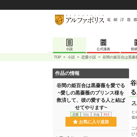
小説
公式漫画
投
TOP
>
小説
>
恋愛小説
>
谷間の姫百合は黒薔
作品の情報
谷
谷間の姫百合は黒薔薇を愛でる
る
~愛しの黒薔薇のプリンス様を
救済して、彼の愛する人と結ば
ス
せてやります~
ヒ
恋愛
完結
長編
R15
孤
お気に入り追加
二
ひ