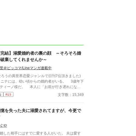
【完結】溺愛婚約者の裏の顔 ～そろそろ婚
約破棄してくれませんか～
里＠ピッコマ/Lineマンガ連載中
なろうの異世界恋愛ジャンルで日刊7位頂きました)
ナには、幼い頃からの婚約者がいる。 3歳年下
ティーノ様だ。 本人に「お前が行き遅れになっ
頃に終わりだ」と宣言されるような、典型的な「婚
文字数：15,349
編
R15
破棄前提の格差婚約」だ。 行き遅れになる前に
とか婚約破棄できないかと頑張ってはみるが、うま
いかず、最近ではもうそれもいいか、と半ばあきら
記憶を失った夫に溺愛されてますが、今更で
ている。 なぜなら、現在１６歳のティーノ様
す
、匂いたつような色香と初々しさとを併せ持つ、美
年へと成長してしまったのだ。おまけに人前では、
ぐや
もがうらやむような溺愛ぶりだ。それが偽物だった
婚した相手にはすでに愛する人がいた。 夫は愛す