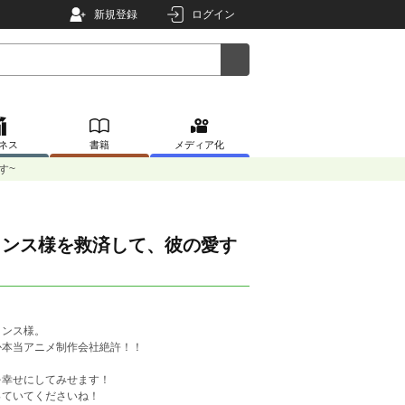
新規登録
ログイン
ネス
書籍
メディア化
す~
リンス様を救済して、彼の愛す
リンス様。
か本当アニメ制作会社絶許！！
を幸せにしてみせます！
っていてくださいね！