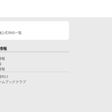
公式SNS一覧
情報
情報
報
情報
様向け
ームブッククラブ