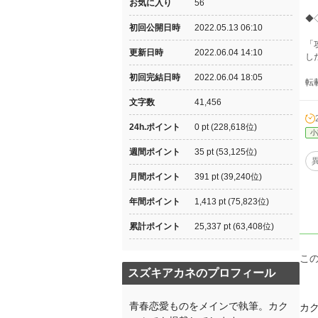
お気に入り
56
◆
初回公開日時
2022.05.13 06:10
「
更新日時
2022.06.04 14:10
し
初回完結日時
2022.06.04 18:05
転載
文字数
41,456
24h.ポイント
0 pt (228,618位)
小
週間ポイント
35 pt (53,125位)
月間ポイント
391 pt (39,240位)
年間ポイント
1,413 pt (75,823位)
累計ポイント
25,337 pt (63,408位)
こ
スズキアカネのプロフィール
青春恋愛ものをメインで執筆。カク
カ