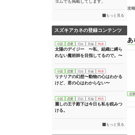
ヨムでも掲載してします。
攻
もっと見る
スズキアカネの登録コンテンツ
あ
小説
恋愛
完結
長編
R18
太陽のデイジー 〜私、組織に縛ら
れない魔術師を目指してるので。〜
小説
恋愛
完結
長編
R18
リナリアの幻想〜動物の心はわかる
けど、君の心はわからない〜
恋
小説
恋愛
完結
長編
R15
麗しの王子殿下は今日も私を睨みつ
ける。
もっと見る