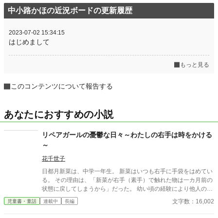
累計ポイント
5,018 pt (125,347 位)
中小路かほの近況ボードの更新履歴
2023-07-02 15:34:15
はじめまして
もっと見る
このコンテンツについて報告する
あなたにおすすめの小説
リペアガールの憂鬱な日々～わたしの右手は時をかける
～
花千世子
日都月新菜は、中学一年生。 新菜はいつも右手に手袋をはめてい
る。 その理由は、「新菜が右手（素手）で触れた物は一カ月前の
状態に戻してしまうから」だった。 幼い頃の経験により他人の物
に触れないようにしていた。 そんな新菜はある日、不良として有
文字数：16,002
児童書・童話
連載中
長編
名なクラスメイト古賀大和のスマホを壊してしまう。 誰もいない
放課後の教室で、こっそり大和が忘れていったスマホを修理する