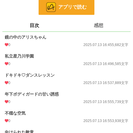
アプリで読む
しかも、入れ替わったアリスちゃんは
ただの女の子ではなく――。
目次
感想
なんと…超有名財閥のご令嬢だった！
鏡の中のアリスちゃん
0
2025.07.13 16:45
5,682文字
アリスちゃんの代わりにセレブ学校に通うことになって、
そこで、エリート警護部隊と同居することになっちゃった…！
私立星乃川学園
0
2025.07.13 16:49
6,585文字
ドキドキ♡ダンスレッスン
「…ち、違うんです！わたしは別人で――」
0
2025.07.13 16:53
7,889文字
普通の中学に通う、普通の中学２年生
年下ボディガードの甘い誘惑
佐藤 ありす
0
2025.07.13 16:55
5,739文字
(Arisu Satou)
不穏な空気
×
0
2025.07.13 16:55
3,938文字
「我々イージスが責任を持ってお守りいたします」
向けられた敵意