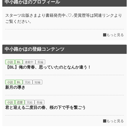
中小路かほのプロフィール
でも、入れ替わっているというコトは
スターツ出版さまより書籍発売中⸜♡⸝受賞歴等は関連リンクより
絶対の絶対に ＼ トップ★シークレット ／
ご覧ください。
小説
25,179 位 / 228,584 件
もっと見る
児童書・童話
318 位 / 4,652 件
中小路かほの登録コンテンツ
お気に入り
2
24h.ポイント
21 pt
小説
BL
連載中
長編
【BL】俺の青春、思っていたのとなんか違う！
文字数
66,736
更新日時
2025.07.13 17:01
小説
BL
完結
短編
新月の導き
初回公開日時
2025.07.13 16:45
週間ポイント
42 pt (48,661 位)
小説
恋愛
完結
長編
君と迎える二度目の春、桜の下で手を繋ごう
月間ポイント
42 pt (83,903 位)
もっと見る
年間ポイント
4,186 pt (49,857 位)