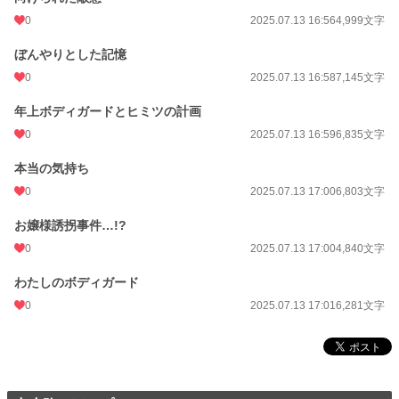
エリート警護部隊『イージス』リーダー
0
2025.07.13 16:56
4,999文字
四之宮 昴
(Subaru Shinomiya)
ぼんやりとした記憶
×
0
2025.07.13 16:58
7,145文字
「アリスちゃんかわいいから、好きになっちゃいそう」
年上ボディガードとヒミツの計画
0
2025.07.13 16:59
6,835文字
あざとい年下プレイボーイ
小塚 虹斗
本当の気持ち
(Nanato Kozuka)
0
2025.07.13 17:00
6,803文字
×
お嬢様誘拐事件…!?
「そんな顔しないで。だったら、オレにしなよ」
0
2025.07.13 17:00
4,840文字
やさしいお兄ちゃん的ポジション
牧 慎太郎
わたしのボディガード
(Shintarou Maki)
0
2025.07.13 17:01
6,281文字
わたしはただの“ありす違い”なのに
イージスのみんなが警護以上に溺愛で迫ってきて――!?