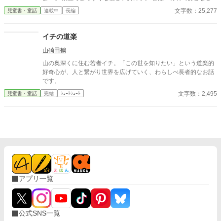
物語。 最強不良さんの溺愛は、独占的で盲目的。
あおば） × 愛想もなく素行も悪いクールイケメン。 浅羽 蒼空
文字数：25,277
児童書・童話
連載中
長編
（あさば そら） 陽だまりのような笑顔でまっすぐ思いを伝えて
くれる青羽に、蒼空は少しずつ惹かれていく。 だけど彼女は、と
ある秘密を抱えていて……。 これは、悲しい事故とやさしい神様
イチの道楽
のいたずらから始まった、甘くて切ない恋の物語。
山碕田鶴
山の奥深くに住む若者イチ。「この世を知りたい」という道楽的
好奇心が、人と繋がり世界を広げていく、わらしべ長者的なお話
です。
文字数：2,495
児童書・童話
完結
ｼｮｰﾄｼｮｰﾄ
アプリ一覧
公式SNS一覧