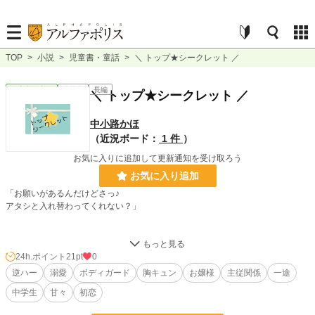
TOP
>
小説
>
児童書・童話
>
＼ トップ★シークレット ／
児童書・童話
連載中
長編
＼ トップ★シークレット ／
中小路かほ
（近況ボード：
1 件
）
お気に入りに追加して更新通知を受け取ろう
お気に入り追加
「お願いがあるんだけどさっ♪
アタシと入れ替わってくれない？」
突然目の前に現れた
わたしと顔も名前も同じの女の子、アリスちゃん。
24h.ポイント
21pt
0
逆ハー
溺愛
ボディガード
胸キュン
お嬢様
主従関係
一途
中学生
甘々
初恋
そんなアリスちゃんにお願いされて
わたしたちは入れ替わることに…!?