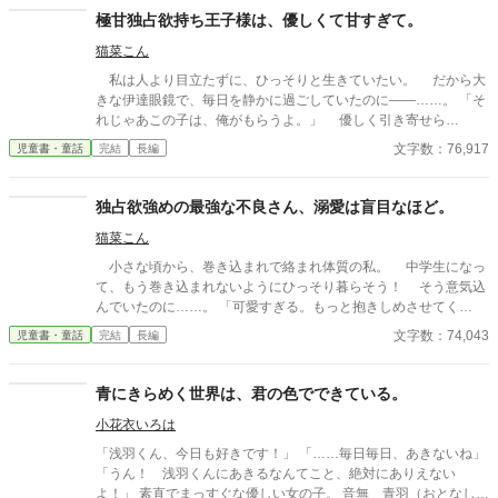
が それを大和本人に見られてしまい――？！ ※この作品はフィク
極甘独占欲持ち王子様は、優しくて甘すぎて。
ションであり、実在の人物・団体・事件・自然災害等とは一切関
猫菜こん
係ありません。 また、SF的な被害表現が含まれますが、物語の
展開上設定しているものです。 ―――――――――――――――
私は人より目立たずに、ひっそりと生きていたい。 だから大
―――――――――――――――――― 表紙のイラストは「ノー
きな伊達眼鏡で、毎日を静かに過ごしていたのに――……。 「そ
コピーライトガール」様からお借りしました。 https://fromtheasi
れじゃあこの子は、俺がもらうよ。」 優しく引き寄せら
a.com/illustration/nocopyrightgirl
れ、“王子様”の腕の中に閉じ込められ。 ……これは一体どうい
文字数：76,917
児童書・童話
完結
長編
う状況なんですか!? 静かな場所が好きで大人しめな地味子ちゃ
ん できるだけ目立たないように過ごしたい 湖宮結衣（こみや
ゆい） × 文武両道な学園の王子様 実は、好きな子を誰より
独占欲強めの最強な不良さん、溺愛は盲目なほど。
も独り占めしたがり……？ 氷堂秦斗（ひょうどうかなと） 最
猫菜こん
初は【仮】のはずだった。 「結衣さん……って呼んでもいい？
だから、俺のことも名前で呼んでほしいな。」 「さっきので嫉妬
小さな頃から、巻き込まれで絡まれ体質の私。 中学生になっ
したから、ちょっとだけ抱きしめられてて。」 「俺は前から結衣
て、もう巻き込まれないようにひっそり暮らそう！ そう意気込
さんのことが好きだったし、 今もどうしようもないくらい好き
んでいたのに……。 「可愛すぎる。もっと抱きしめさせてく
なんだ。」 ……でもいつの間にか、どうしようもないくらい溺
れ。」 私、最強の不良さんに見初められちゃったみたいです。
文字数：74,043
児童書・童話
完結
長編
れていた。
巻き込まれ体質の不憫な中学生 ふわふわしているけど、しっ
かりした芯の持ち主 咲城和凜（さきしろかりん） × 圧倒的
な力とセンスを持つ、負け知らずの最強不良 和凜以外に容赦が
青にきらめく世界は、君の色でできている。
ない 天狼絆那（てんろうきずな） 些細な事だったのに、どう
小花衣いろは
してか私にくっつくイケメンさん。 彼曰く、私に一目惚れした
らしく……？ 「おい、俺の和凜に何しやがる。」 「お前が無事な
「浅羽くん、今日も好きです！」 「……毎日毎日、あきないね」
ら、もうそれでいい……っ。」 「この世に存在している言葉だけ
「うん！ 浅羽くんにあきるなんてこと、絶対にありえない
じゃ表せないくらい、愛している。」 王道で溺愛、甘すぎる恋
よ！」 素直でまっすぐな優しい女の子。 音無 青羽（おとなし