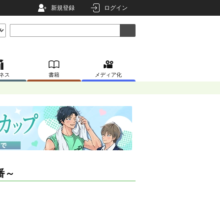
新規登録
ログイン
ネス
書籍
メディア化
番～