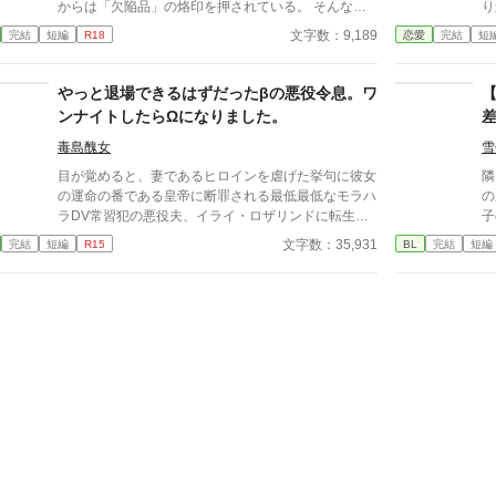
からは「欠陥品」の烙印を押されている。 そんなウ
り
ンタジー
ィリアムは、政略結婚の駒として国内の有力貴族へ嫁
見
文字数：9,189
完結
短編
R18
恋愛
完結
短
設
ぐことが決まっていた。しかしその予定が一転し、幼
う
馴染で王弟であるセドリックとの結婚が決まる。 あ
し
れよあれよと結婚式当日になり、戸惑いながらも結婚
言った。 「
やっと退場できるはずだったβの悪役令息。ワ
を誓うウィリアムに、セドリックは優しいキスをし
よな」 私は言
ンナイトしたらΩになりました。
て……。 そして迎えた初夜。わけもわからず悲しく
指
なって泣くウィリアムを、セドリックはたくましい力
た
毒島醜女
雪
で抱きしめる。 「お前がずっと、好きだ」 甘い言葉
く光っ
目が覚めると、妻であるヒロインを虐げた挙句に彼女
隣
に、これまで熱を知らなかったウィリアムの身体が潤
が似合
の運命の番である皇帝に断罪される最低最低なモラハ
の
み、火照りはじめる。 ※ムーンライトノベルズ、ア
い思
ラDV常習犯の悪役夫、イライ・ロザリンドに転生し
子
ルファポリス、pixivへ掲載しています
する
た。 そんな最期は絶対に避けたいイライはヒーロー
い
文字数：35,931
完結
短編
R15
BL
完結
短編
指
とヒロインの仲を結ばせつつ、ヒロインと円満に別れ
な
を
る為に策を練った。 彼の努力は実り、主人公たちは
れ
ゃ
結ばれ、イライはお役御免となった。 「これでやっ
く
も
と安心して退場できる」 これまでの自分の努力を労
が
うように酒場で飲んでいたイライは、いい薫りを漂わ
え
せる男と意気投合し、彼と一夜を共にしてしまう。
目が覚めると罪悪感に襲われ、すぐさま宿を去ってい
く。 「これじゃあ原作のイライと変わらないじゃ
ん！」 その後体調不良を訴え、医師に診てもらうと
とんでもない事を言われたのだった。 「あなた……Ω
になっていますよ」 「へ？」 そしてワンナイトをし
た男がまさかの国の英雄で、まさかまさか求愛し公開
プロポーズまでして来て―― オメガバースの世界で