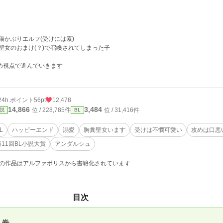
 猫かぶりエルフ(受けには素)
 聖女のおまけ(？)で召喚されてしまった子
め視点で進んでいきます
24h.ポイント
56pt
12,478
14,866
3,484
位 / 228,785件
位 / 31,416件
説
BL
L
ハッピーエンド
溺愛
胸糞聖女います
受けは不憫可愛い
攻めは口悪
第11回BL小説大賞
アンダルシュ
の作品はアルファポリスから書籍化されています
目次