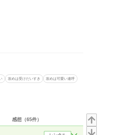
い
攻めは受けだいすき
攻めは可愛い連呼
感想（65件）