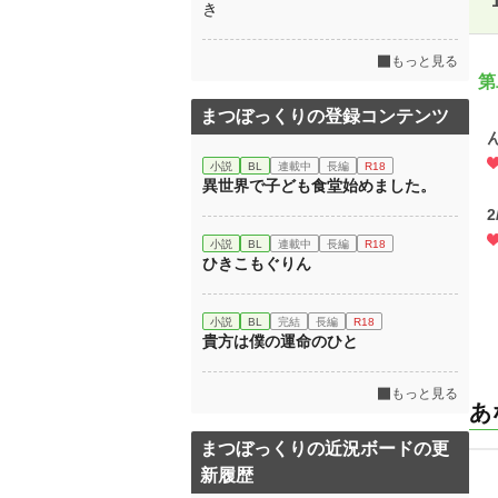
き
もっと見る
第
まつぼっくりの登録コンテンツ
小説
BL
連載中
長編
R18
異世界で子ども食堂始めました。
小説
BL
連載中
長編
R18
ひきこもぐりん
小説
BL
完結
長編
R18
貴方は僕の運命のひと
もっと見る
あ
まつぼっくりの近況ボードの更
新履歴