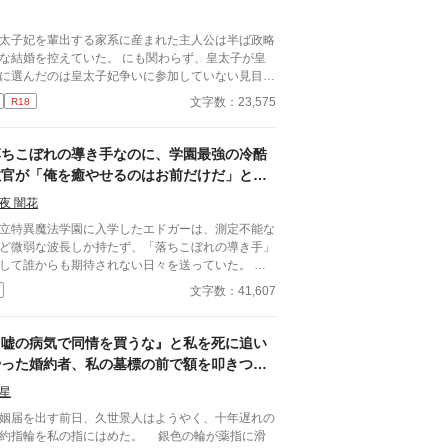
太子妃を輩出する家系に産まれた主人公は半ば政略
な結婚を控えていた。 にも関わらず、皇太子が皇
に選んだのは皇太子妃争いに参加していない見目の
くない五男の主人公だった、というお話。
文字数：23,575
R18
落ちこぼれの導き手なのに、学園最強の冷酷
教官が「俺を癒やせるのはお前だけだ」と底
なしの執着で迫ってきます
夜 闇花
立特異魔法学園に入学したエドガーは、測定不能な
ど微弱な波長しか持たず、「落ちこぼれの導き手」
して誰からも期待されない日々を送っていた。 し
しある日の放課後、エドガーは学園で最も恐れられ
文字数：41,607
最強の戦闘魔術教官、レオン・ヴァレンタインの秘
を知ってしまう。 強大すぎる魔力ゆえに、五感が
走する「過負荷」の激痛に一人で耐え続けていたレ
『嘘の病気で同情を買うな』と私を死に追い
ン。エドガーの底知れぬ静かな波長は、世界で唯
やった婚約者、私の墓標の前で額を叩きつ
、彼の苦痛を完全に溶かすことができるものだっ
け、血の涙を流して号泣する大破滅！
。 「お前は、俺の専属の導き手になるんだ」 痛み
星
癒やしたことで、冷酷なはずの最強教官から底なし
姻届を出す前日、久世景人はようやく、十年遅れの
執着と溺愛を向けられるようになり――！？ 孤独
約指輪を私の指にはめた。 銀色の輪が薬指に滑
二人の魂が共鳴する、極上の救済と溺愛の学園ファ