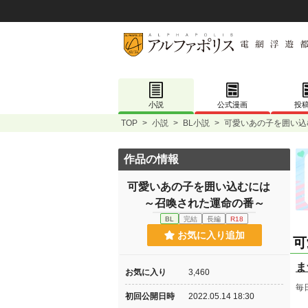
小説
公式漫画
投
TOP
>
小説
>
BL小説
>
可愛いあの子を囲い込
作品の情報
可愛いあの子を囲い込むには
～召喚された運命の番～
BL
完結
長編
R18
お気に入り追加
可
ま
お気に入り
3,460
毎
初回公開日時
2022.05.14 18:30