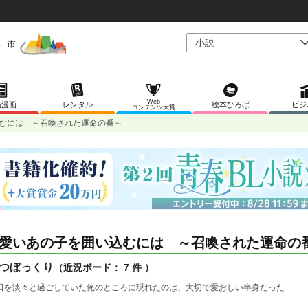
Web
稿漫画
レンタル
絵本ひろば
ビジ
コンテンツ大賞
むには ～召喚された運命の番～
愛いあの子を囲い込むには ～召喚された運命の
つぼっくり
（近況ボード：
7 件
）
日を淡々と過ごしていた俺のところに現れたのは、大切で愛おしい半身だった