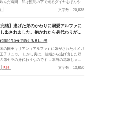
込んだ瞬間、私は照明の下で光るダイヤをぼんやり
。 ※センチネルバースをベースにした独自
つめた。長く続いた待ち時間が、やっと終わったよ
文字数：20,838
編
定（特異覚醒者×導き手）です。
な気がした。けれど次の瞬間、彼は私の手を見下ろ
、まるで似合わない品物を評するように静かな声で
正直、澪の手ってあまりきれいじゃない
【完結】逃げた弟のかわりに溺愛アルファに
葉を失った。 景人はそのまま私の
差し出されました。抱かれたら身代わりがば
先を取ると、さっきはめたばかりの指輪を抜き取っ
れてしまうので初夜は断固拒否します！
。十年待ち続けた指輪は、彼の手のひらの上で冷た
代鞠絵/15分で萌えるＢL小説
ていた。 「この指輪、瑠奈の手にあったほう
国の国王キリアン（アルファ）に嫁がされたオメガ
うと思う」 私は手を引き戻し、信じられな
王子リュカ。 しかし実は、結婚から逃げ出した双
いで彼を見た。 「どういう意味？ 瑠奈と結婚
の弟セラの身代わりなのです… 本当の花嫁じゃな
つもりなの？」 景人は目を伏せ、指輪の縁を
とばれたら大変！ だから何としても初夜は回避し
文字数：13,650
R18
先でなぞった。まるで、たいしたことではない問い
ければと思うのですが、 だんだんキリアンに惹か
少し考えているだけのようだった。 「そこまでじ
てしまい、苦しくなる…という お話です。よろし
ない。ただ、会えない時間が長くなると、どうして
お願いします<(_ _)>
瑠奈のことを考えるんだ」 その瞬間、私は自分
どうやってあのタワーマンションを出たのかさえ覚
ていない。