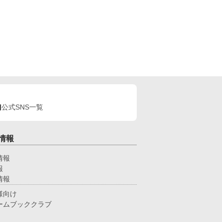
公式SNS一覧
情報
情報
報
情報
様向け
ームブッククラブ