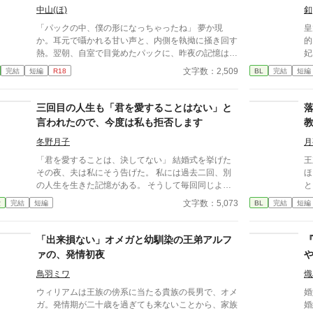
中山(ほ)
釦
「パックの中、僕の形になっちゃったね」 夢か現
皇
か。耳元で囁かれる甘い声と、内側を執拗に掻き回す
的
熱。翌朝、自室で目覚めたパックに、昨夜の記憶はな
妃
い。ただ、疼くような下腹部の熱だけが残っていた。
よ
文字数：2,509
完結
短編
R18
BL
完結
短編
相談しようと向かった相手こそが、自分を侵食してい
る張本人だとも知らずに、パックは父の部屋の扉を開
く。 このお話はムーンライトでも投稿してます〜
三回目の人生も「君を愛することはない」と
言われたので、今度は私も拒否します
冬野月子
月
「君を愛することは、決してない」 結婚式を挙げた
王
その夜、夫は私にそう告げた。 私には過去二回、別
ほ
の人生を生きた記憶がある。 そうして毎回同じよう
と
に言われてきた。 逃げた一回目、我慢した二回目。
か
文字数：5,073
愛
完結
短編
BL
完結
短編
いずれも上手くいかなかった。 だから今回は。
る
密
暴
「出来損ない」オメガと幼馴染の王弟アルフ
オ
ァの、発情初夜
一
た
鳥羽ミワ
熾
を
ウィリアムは王族の傍系に当たる貴族の長男で、オメ
婚
の
ガ。発情期が二十歳を過ぎても来ないことから、家族
婚
な