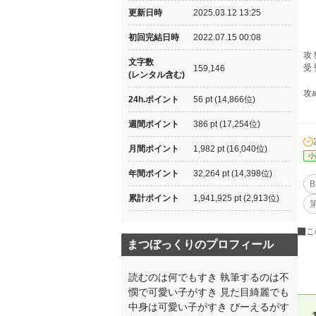
更新日時
2025.03.12 13:25
初回完結日時
2022.07.15 00:08
攻
文字数
受
159,146
(レンタル含む)
攻
24h.ポイント
56 pt (14,866位)
週間ポイント
386 pt (17,254位)
月間ポイント
1,982 pt (16,040位)
小
年間ポイント
32,264 pt (14,398位)
B
累計ポイント
1,941,925 pt (2,913位)
こ
まつぼっくりのプロフィール
読むのは何でもすき 執筆するのは不
憫で可愛い子がすき 見た目綺麗でも
中身は可愛い子がすき びーえるがす