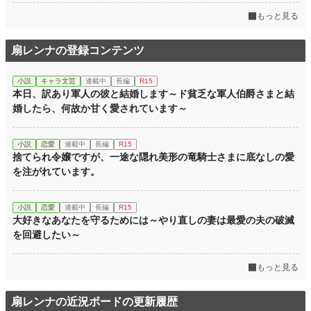
もっと見る
小説
36,691 位 / 228,785 件
恋愛
15,941 位 / 66,369 件
扇レンナの登録コンテンツ
お気に入り
2,807
小説
キャラ文芸
連載中
長編
R15
24h.ポイント
7 pt
本日、訳あり軍人の彼と結婚します～ド貧乏な軍人伯爵さまと結
婚したら、何故か甘く愛されています～
文字数(レンタル含む)
136,973
更新日時
2024.10.15 15:16
小説
恋愛
連載中
長編
R15
捨てられ令嬢ですが、一途な隠れ美形の竜騎士さまに底なしの愛
初回公開日時
2022.08.08 17:22
を注がれています。
初回完結日時
2022.09.26 21:37
小説
恋愛
連載中
長編
R15
週間ポイント
91 pt (35,631 位)
大好きなあなたを守るためには～やり直しの妻は最愛の夫の破滅
を回避したい～
月間ポイント
448 pt (36,688 位)
年間ポイント
6,692 pt (39,563 位)
もっと見る
累計ポイント
1,987,917 pt (2,823 位)
扇レンナの近況ボードの更新履歴