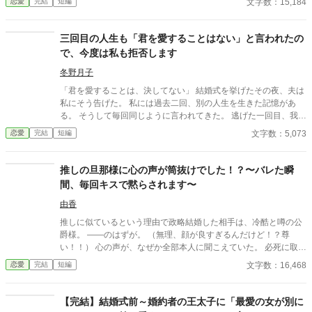
文字数：15,184
恋愛
完結
短編
なぜか彼女だけには甘すぎて――。
三回目の人生も「君を愛することはない」と言われたの
で、今度は私も拒否します
冬野月子
「君を愛することは、決してない」 結婚式を挙げたその夜、夫は
私にそう告げた。 私には過去二回、別の人生を生きた記憶があ
る。 そうして毎回同じように言われてきた。 逃げた一回目、我慢
した二回目。いずれも上手くいかなかった。 だから今回は。
文字数：5,073
恋愛
完結
短編
推しの旦那様に心の声が筒抜けでした！？〜バレた瞬
間、毎回キスで黙らされます〜
由香
推しに似ているという理由で政略結婚した相手は、冷酷と噂の公
爵様。 ――のはずが。 （無理、顔が良すぎるんだけど！？尊
い！！） 心の声が、なぜか全部本人に聞こえていた。 必死に取り
繕うも時すでに遅し。 暴走する脳内実況を止めるたび、旦那様は
文字数：16,468
恋愛
完結
短編
なぜか――キスしてくる。 「黙らせるのにちょうどいい」 いや全
然よくないです！！むしろ悪化してます！！ 無表情公爵様 × 心の
声だだ漏れ令嬢 甘くて騒がしい新婚生活、開幕。
【完結】結婚式前～婚約者の王太子に「最愛の女が別に