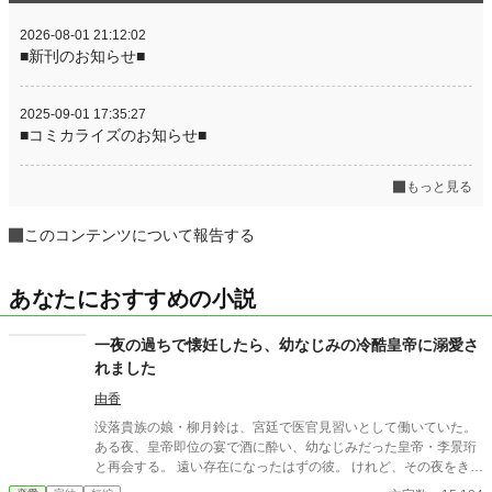
2026-08-01 21:12:02
■新刊のお知らせ■
2025-09-01 17:35:27
■コミカライズのお知らせ■
もっと見る
このコンテンツについて報告する
あなたにおすすめの小説
一夜の過ちで懐妊したら、幼なじみの冷酷皇帝に溺愛さ
れました
由香
没落貴族の娘・柳月鈴は、宮廷で医官見習いとして働いていた。
ある夜、皇帝即位の宴で酒に酔い、幼なじみだった皇帝・李景珩
と再会する。 遠い存在になったはずの彼。 けれど、その夜をきっ
かけに月鈴の運命は大きく動き出す。 冷酷と恐れられる皇帝が、