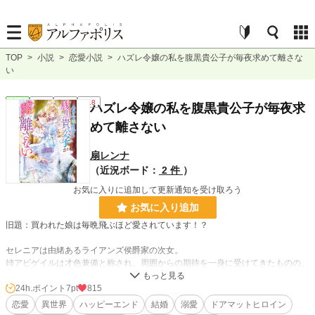
TOP
>
小説
>
恋愛小説
>
ハズレ令嬢の私を腹黒貴公子が毎夜求めて離さな
い
恋愛
完結
長編
R18
ハズレ令嬢の私を腹黒貴公子が毎夜求
めて離さない
扇レンナ
（近況ボード：
2 件
）
お気に入りに追加して更新通知を受け取ろう
お気に入り追加
旧題：買われた娘は毎晩飛ぶほど愛されています！？
セレニアは由緒あるライアンズ侯爵家の次女。
姉アビゲイルは才色兼備と称され、周囲からの期待を一身に受けてきたものの、
セレニアは実の両親からも放置気味。将来に期待されることなどなかった。
24h.ポイント
7pt
815
だが、そんな日々が変わったのは父親が投資詐欺に引っ掛かり多額の借金を作っ
恋愛
異世界
ハッピーエンド
結婚
溺愛
ドアマットヒロイン
てきたことがきっかけだった。