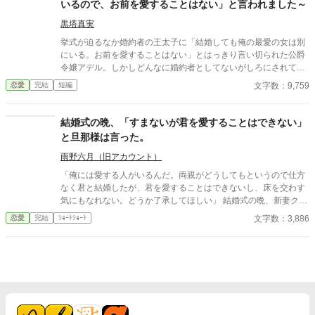
いるので、お前を愛することはない」と言われました～
黒塔真実
挙式が迫るなか婚約者の王太子に「結婚しても俺の最愛の女は別
にいる。お前を愛することはない」とはっきり言い切られた公爵
令嬢アデル。しかしどんなに婚約者としてないがしろにされても
女性としての誇りを傷つけられても彼女は平気だった。なぜなら
文字数：9,759
恋愛
完結
短編
大切な「心の拠り所」があるから……。しかし、王立学園の卒業
ダンスパーティーの夜、アデルはかつてない、世にも酷い仕打ち
を受けるのだった―― ※神視点。■なろうにも別タイトルで重
結婚式の晩、「すまないが君を愛することはできない」
複投稿←【ジャンル日間4位】。
と旦那様は言った。
雨野六月（旧アカウント）
「俺には愛する人がいるんだ。両親がどうしてもというので仕方
なく君と結婚したが、君を愛することはできないし、床を交わす
気にもなれない。どうか了承してほしい」 結婚式の晩、新妻クロ
エが夫ロバートから要求されたのは、お飾りの妻になることだっ
文字数：3,886
恋愛
完結
ｼｮｰﾄｼｮｰﾄ
た。 「君さえ黙っていれば、なにもかも丸くおさまる」と諭され
て、クロエはそれを受け入れる。そして――