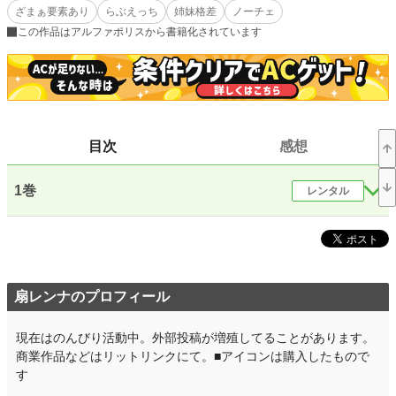
ざまぁ要素あり
らぶえっち
姉妹格差
ノーチェ
――このままでは、アビゲイルの将来が危うい。
この作品はアルファポリスから書籍化されています
そう思った父はセレニアに「成金男爵家に嫁いで来い」と命じた。曰く、相手の
男爵家は爵位が上の貴族とのつながりを求めていると。コネをつなぐ代わりに借
金を肩代わりしてもらうと。
その結果、セレニアは新進気鋭の男爵家メイウェザー家の若き当主ジュードと結
婚することになる。
目次
感想
ジュードは一代で巨大な富を築き爵位を買った男性。セレニアは彼を仕事人間だ
とイメージしたものの、実際のジュードはほんわかとした真逆のタイプ。しか
1巻
し、彼が求めているのは所詮コネ。
レンタル
そう決めつけ、セレニアはジュードとかかわる際は一線を引こうとしていたのだ
が、彼はセレニアを強く求め毎日のように抱いてくる。
しかも、彼との行為はいつも一度では済まず、セレニアは毎晩のように意識が飛
ぶほど愛されてしまって――……！？
扇レンナのプロフィール
おっとりとした絶倫実業家と見放されてきた令嬢の新婚ラブ！
◇hotランキング 3位ありがとうございます！
現在はのんびり活動中。外部投稿が増殖してることがあります。
商業作品などはリットリンクにて。■アイコンは購入したもので
――
す
◇掲載先→アルファポリス（先行公開）、ムーンライトノベルズ