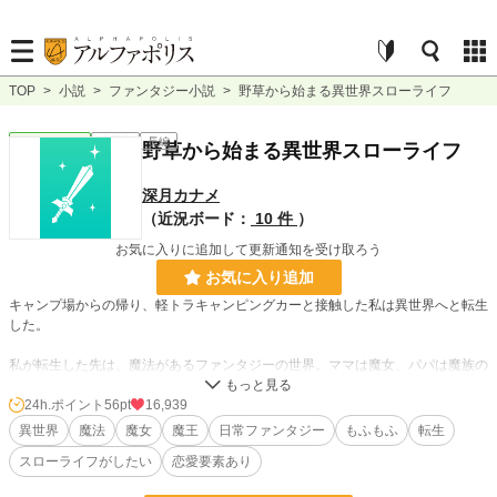
TOP
>
小説
>
ファンタジー小説
>
野草から始まる異世界スローライフ
ファンタジー
連載中
長編
野草から始まる異世界スローライフ
深月カナメ
（近況ボード：
10 件
）
お気に入りに追加して更新通知を受け取ろう
お気に入り追加
キャンプ場からの帰り、軽トラキャンピングカーと接触した私は異世界へと転生
した。
私が転生した先は、魔法があるファンタジーの世界。ママは魔女、パパは魔族の
間に生まれた私の名前はエルバ。
24h.ポイント
56pt
16,939
そんな私には「博士」という植物に詳しいスキルと、育成ゲームの様なエルバ畑
異世界
魔法
魔女
魔王
日常ファンタジー
もふもふ
転生
のスキルを持っていた。
スローライフがしたい
恋愛要素あり
私はこのスキルを駆使して、まったりと、この異世界の植物を全て知り、いろん