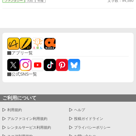
文字数：94,580
ファンタジー
完結
長編
の？」 転生特典として与えられたのは〈子育て〉スキル。それ
は子供がどんどん集まってきて、どんどん私に懐き、どんどん成
長していくというもので――。 「いやいやさすがに育ち過ぎでし
ょ！？」 思ってたよりちょっと性能がぶっ壊れてるけど、お陰
で楽しく暮らしてます。
アプリ一覧
公式SNS一覧
ご利用について
利用規約
ヘルプ
アルファコイン利用規約
投稿ガイドライン
レンタルサービス利用規約
プライバシーポリシー