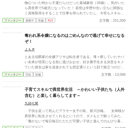
物心ついた時から不運だらけだった葛城麻弥（39歳）。気付いた
ら異世界で5歳児になっていた！ 前世は学歴や生い立ちに関係な
く資格取得をすることで仕事を得られていたし、今世もスキルい
っぱい取得して、今度こそ幸せな人生を送ってみせる！ テイマー
文字数：251,000
ファンタジー
連載中
長編
R15
として、モフモフ家族を増やしたり、前世の知識で商品を開発し
たり─。 やりたいこと、興味があることをどんどんやっていくう
ちに、次々とスキルが増えていく！？ 努力を惜しまないマヤが素
奪われ系令嬢になるのはごめんなので逃げて幸せになる
敵な人達に愛されながら、見守られながら、一流冒険者になって
ぞ！
いく。 不運だらけのOLが、5歳から始める幸せな異世界やり直し
人生。
よもぎ
とある伯爵家の令嬢アリサは転生者である。薄々察していたヤバ
い未来が現実になる前に逃げおおせ、好き勝手生きる決意をキメ
ていた彼女は家を追放されても想定通りという顔で旅立つのだっ
た。
文字数：13,086
ファンタジー
完結
短編
子育てスキルで異世界生活 ～かわいい子供たち（人外
含む）と楽しく暮らしてます～
九頭七尾
子供を庇って死んだアラサー女子の私、新川沙織。 女神様が
異世界に転生させてくれるというので、ダメもとで願ってみた。
「働かないで毎日毎日ただただ可愛い子供と遊んでのんびり暮ら
したい」 「その願い叶えて差し上げましょう！」 「えっ、いい