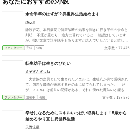
あなたにおすすめの小説
余命半年のはずが？異世界生活始めます
ゆぃ♫
静波杏花、本日病院で健康診断の結果を聞きに行き半年の余命と
判明… 不運が重なり、途方に暮れていると… 確認はしています
が、拙い文章で誤字脱字もありますが読んでいただけると嬉しい
です。
文字数：77,475
ファンタジー
完結
短編
転生幼子は生きのびたい
えぞぎんぎつね
大貴族の次男として生まれたノエルは、生後八か月で誘拐され
て、凶悪な魔物が跋扈する死の山に捨てられてしまった。 だ
が、ノエルには前世の記憶がある。それに優れた魔法の才能も。
神獣の猫シルヴァに拾われたノエルは、親を亡くした赤ちゃん
文字数：137,876
ファンタジー
連載中
長編
の聖獣犬と一緒に、神獣のお乳を飲んで大きくなる。 たくまし
く育ったノエルはでかい赤ちゃん犬と一緒に、元気に楽しく暮ら
していくのだった。 一方、ノエルの生存を信じている両親はノ
幸せになるためにスキルいっぱい取得します！5歳から
エルを救出するために様々な手段を講じていくのだった。 ※ネオ
始めるやり直し異世界生活
ページ、カクヨムにも掲載しています
天野流星