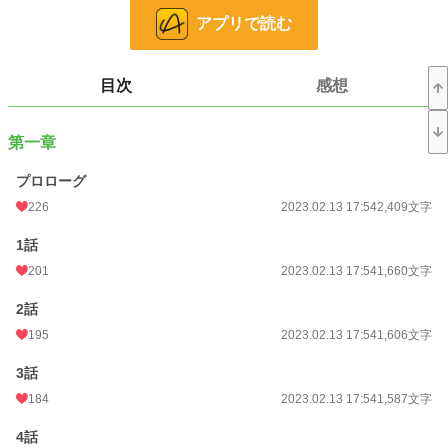
な植物のタネを畑に植えたい！
アプリで読む
エルバのスローライフがいま始まった。
目次
感想
小説
14,957 位 / 228,786 件
ファンタジー
2,658 位 / 53,314 件
第一章
お気に入り
1,193
プロローグ
24h.ポイント
56 pt
226
2023.02.13 17:54
2,409文字
文字数
247,362
1話
更新日時
2024.08.30 13:28
201
2023.02.13 17:54
1,660文字
初回公開日時
2022.08.29 12:51
2話
週間ポイント
133 pt (30,281 位)
195
2023.02.13 17:54
1,606文字
月間ポイント
665 pt (30,182 位)
3話
184
2023.02.13 17:54
1,587文字
年間ポイント
14,640 pt (24,733 位)
累計ポイント
4話
787,148 pt (7,236 位)