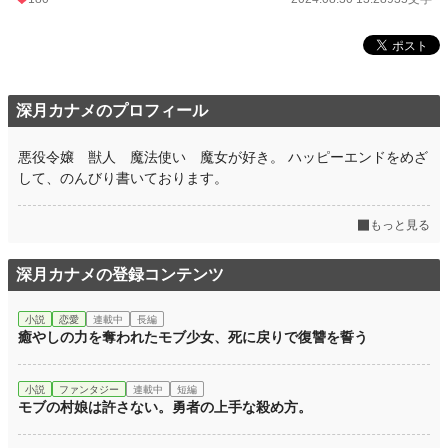
深月カナメのプロフィール
悪役令嬢 獣人 魔法使い 魔女が好き。 ハッピーエンドをめざ
して、のんびり書いております。
もっと見る
深月カナメの登録コンテンツ
小説
恋愛
連載中
長編
癒やしの力を奪われたモブ少女、死に戻りで復讐を誓う
小説
ファンタジー
連載中
短編
モブの村娘は許さない。勇者の上手な殺め方。