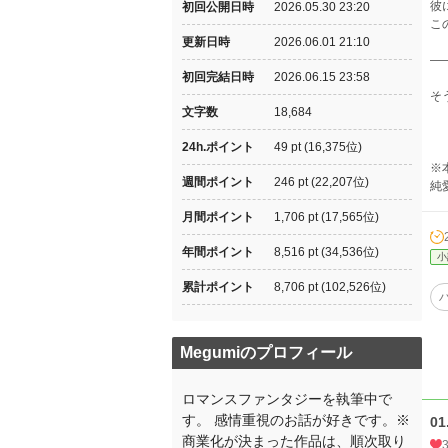
彼
初回公開日時
2026.05.30 23:20
こ
更新日時
2026.06.01 21:10
—
初回完結日時
2026.06.15 23:58
そ
文字数
18,684
24h.ポイント
49 pt (16,375位)
※
週間ポイント
246 pt (22,207位)
純
月間ポイント
1,706 pt (17,565位)
年間ポイント
8,516 pt (34,536位)
小
累計ポイント
8,706 pt (102,526位)
Megumiのプロフィール
ロマンスファンタジーを執筆中で
す。 感情重視のお話が好きです。※
0
商業化が決まった作品は、順次取り