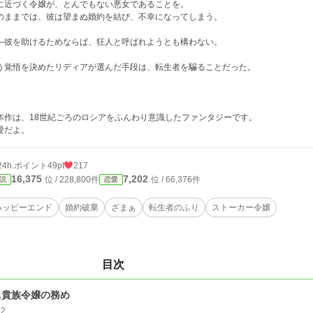
に近づく令嬢が、とんでもない悪女であることを。
のままでは、彼は望まぬ婚約を結び、不幸になってしまう。
—彼を助けるためならば、狂人と呼ばれようとも構わない。
う覚悟を決めたリディアが選んだ手段は、転生者を騙ることだった。
本作は、18世紀ごろのロシアをふんわり意識したファンタジーです。
愛だよ。
24h.ポイント
49pt
217
16,375
7,202
位 / 228,800件
位 / 66,376件
説
恋愛
ハッピーエンド
婚約破棄
ざまぁ
転生者のふり
ストーカー令嬢
目次
1.貴族令嬢の務め
32