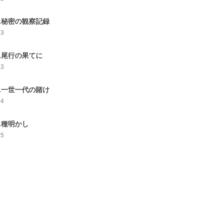
2.秘密の観察記録
43
3.尾行の果てに
43
4.一世一代の賭け
44
5.種明かし
55