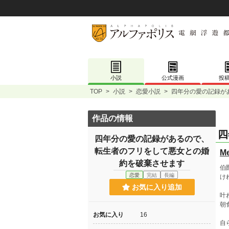
小説
公式漫画
投
TOP
>
小説
>
恋愛小説
>
四年分の愛の記録が
作品の情報
四
四年分の愛の記録があるので、
転生者のフリをして悪女との婚
M
約を破棄させます
伯
恋愛
完結
長編
け
お気に入り追加
叶
朝
お気に入り
16
自