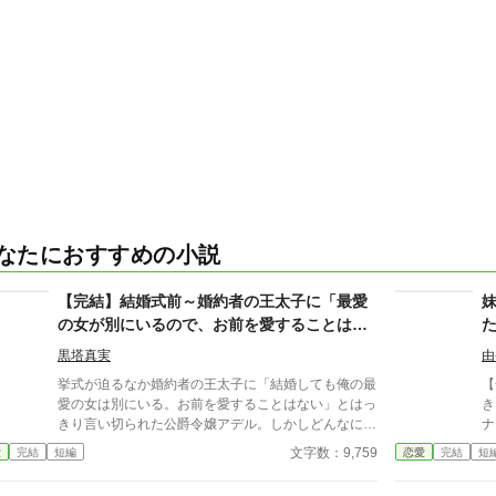
なたにおすすめの小説
【完結】結婚式前～婚約者の王太子に「最愛
の女が別にいるので、お前を愛することはな
い」と言われました～
黒塔真実
由
挙式が迫るなか婚約者の王太子に「結婚しても俺の最
【全一
愛の女は別にいる。お前を愛することはない」とはっ
き
きり言い切られた公爵令嬢アデル。しかしどんなに婚
ナ。 傷ついた彼女が助
約者としてないがしろにされても女性としての誇りを
太子だっ
文字数：9,759
愛
完結
短編
恋愛
完結
短
傷つけられても彼女は平気だった。なぜなら大切な
に
「心の拠り所」があるから……。しかし、王立学園の
る両親と