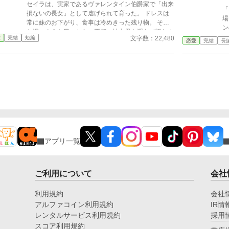
セイラは、実家であるヴァレンタイン伯爵家で「出来
い
「
損ないの長女」として虐げられて育った。 ドレスは
わ
場で破
常に妹のお下がり、食事は冷めきった残り物。 そん
男
ン
な泥のような日々から、王都の社交界を浮名で賑わす
か
族
文字数：22,480
愛
完結
短編
当代の寵児、ダミアンに望まれて嫁いだとき、彼女は
恋愛
完結
長
エ
一筋の光を見た気がしたのだった。 人並みに愛し、
子
愛される温かい家庭。それを夢見ていた。 しかし、
が
現実は残酷だった。 ダミアンが求めていたのは、ト
ロフィーとしての美しい妻でも、情熱を傾ける恋人で
もない。 「ハサウェイ侯爵家の格式を汚さず、完璧
に家政を取り仕切り、夫の不在を静かに守る、都合の
いい従順な女主人の座席」そのものだった。
アプリ一覧
ご利用について
会社
利用規約
会社
アルファコイン利用規約
IR情
レンタルサービス利用規約
採用
スコア利用規約