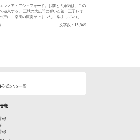
」 アリシアは、ゆっくりと目を閉じた。指先が
エレノア・アシュフォード。お前との婚約は、この
ずかに震えるのを、彼女は必死に抑えていた。この
棄する」 王城の大広間に響いた第一王子レオ
の前で、自分が動揺している姿を見せたくなかった
の声に、楽団の演奏が止まった。 集まっていた貴
らだ。
たちは息をのみ、次の瞬間にはざわめきが広がる。
文字数：15,849
編
レノアはゆっくりと顔を上げた。 目の前では、王
が腰に手を回した美しい令嬢――侯爵令嬢セシリア
勝ち誇ったように微笑んでいる。
公式SNS一覧
情報
情報
報
情報