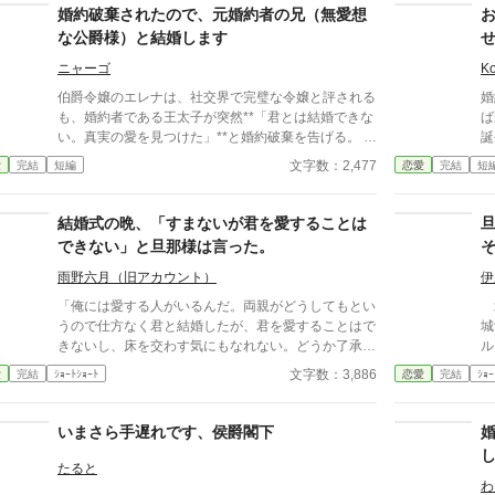
卒業ダンスパーティーの夜、アデルはかつてない、世
い
婚約破棄されたので、元婚約者の兄（無愛想
にも酷い仕打ちを受けるのだった―― ※神視点。■
な公爵様）と結婚します
なろうにも別タイトルで重複投稿←【ジャンル日間4
位】。
ニャーゴ
Ko
伯爵令嬢のエレナは、社交界で完璧な令嬢と評される
婚
も、婚約者である王太子が突然**「君とは結婚できな
ば
い。真実の愛を見つけた」**と婚約破棄を告げる。 王
誕
太子の隣には、彼の新しい恋人として庶民出身の美少
「
文字数：2,477
愛
完結
短編
恋愛
完結
短
女が。 「うわ、テンプレ展開すぎない？」とエレナ
出
は内心で呆れるが、王家の意向には逆らえず破談を受
下
け入れるしかない。 しかしその直後、王太子の兄で
重な
結婚式の晩、「すまないが君を愛することは
ある公爵アルベルトが「俺と結婚しろ」と突如求婚。
し
できない」と旦那様は言った。
無愛想で冷徹と噂されるアルベルトだったが、実はエ
レナにずっと想いを寄せていた。 婚約破棄されたこ
雨野六月（旧アカウント）
伊
とで彼女を手に入れるチャンスが巡ってきたとばかり
「俺には愛する人がいるんだ。両親がどうしてもとい
北
に、強引に結婚へ持ち込もうとする。 「なんでこん
うので仕方なく君と結婚したが、君を愛することはで
城
な展開になるの！？』と戸惑うエレナだが、意外にも
きないし、床を交わす気にもなれない。どうか了承し
ル
アルベルトは不器用ながらも優しく、次第に惹かれて
てほしい」 結婚式の晩、新妻クロエが夫ロバートか
君
文字数：3,886
愛
完結
ｼｮｰﾄｼｮｰﾄ
恋愛
完結
ｼｮｰ
いく—— だが、その矢先、王太子が突然「やっぱり
ら要求されたのは、お飾りの妻になることだった。
レ
君が良かった」と復縁を申し出てきて……！？
「君さえ黙っていれば、なにもかも丸くおさまる」と
て
諭されて、クロエはそれを受け入れる。そして――
て
いまさら手遅れです、侯爵閣下
「
「
たると
し
わ