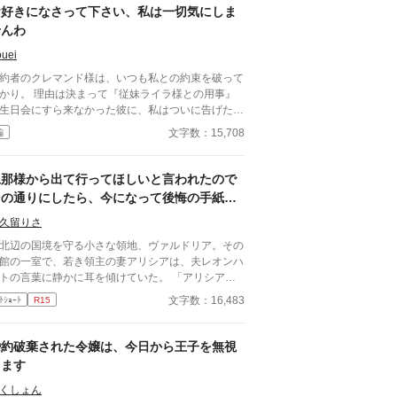
。
お好きになさって下さい、私は一切気にしま
せんわ
uei
約者のクレマンド様は、いつも私との約束を破って
かり。 理由は決まって『従妹ライラ様との用事』
生日会にすら来なかった彼に、私はついに告げた。
どうぞ、私以外のご令嬢をエスコートするなり、お
文字数：15,708
編
かけするなり、関係を持つなり、お好きになさって
さい。私は一切気にしませんわ」 二人の想いは、
り合えるのだろうか …… ※他のサイトにも公開
旦那様から出て行ってほしいと言われたので
ています。
その通りにしたら、今になって後悔の手紙が
届きました
久留りさ
辺の国境を守る小さな領地、ヴァルドリア。その
館の一室で、若き領主の妻アリシアは、夫レオンハ
トの言葉に静かに耳を傾けていた。 「アリシア、
にはもう少し、この城から離れてもらいたい」
文字数：16,483
ﾄｼｮｰﾄ
R15
オンハルトの声は、いつものように低く、落ち着い
いた。しかし、その言葉の意味は、アリシアにとっ
あまりにも唐突で、あまりにも冷たいものだった。
婚約破棄された令嬢は、今日から王子を無視
……離れる、とはどういう意味でございますか」
します
つまり、この城にいないでほしい、ということだ。
ばらくの間、君には別の場所で暮らしてもらいた
くしょん