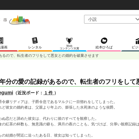
Web
稿漫画
レンタル
絵本ひろば
ビジ
コンテンツ大賞
あるので、転生者のフリをして悪女との婚約を破棄させます
年分の愛の記録があるので、転生者のフリをして
egumi
（近況ボード：
1 件
）
爵令嬢リディアは、子爵令息であるマルクに一目惚れをしてしまった。
れど彼女の婚約者は、父親より年上の、膨張した水死体のような侯爵。
わぬ恋だと諦めた彼女は、代わりに彼のすべてを観察した。
食の紅茶の杯数も、無意識の癖も、満月の夜のことも。気づけば、分厚い観察記録
らの結婚が間近に迫ったある日、彼女は知ってしまった。