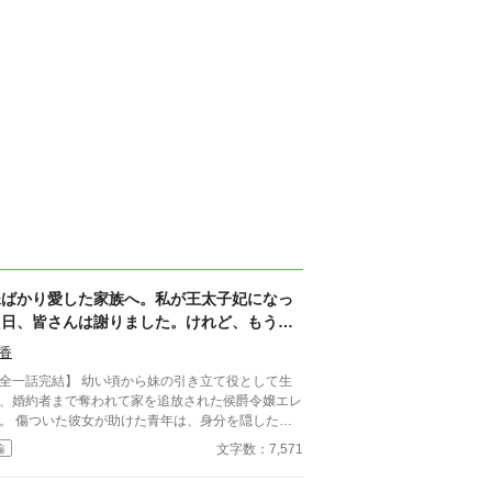
妹ばかり愛した家族へ。私が王太子妃になっ
た日、皆さんは謝りました。けれど、もう遅
いのです
香
話完結】 幼い頃から妹の引き立て役として生
、婚約者まで奪われて家を追放された侯爵令嬢エレ
けた青年は、身分を隠した王
た。 一年後、王太子妃となったエレナの前
文字数：7,571
編
現れたのは、今さら「家族だから」と擦り寄ってく
妹。 けれど彼女は、もう二度と振り返らな