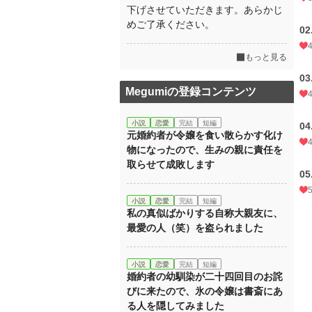
下げさせていただきます。あらかじ
めご了承ください。
0
もっと見る
0
Megumiの登録コンテンツ
小説
恋愛
完結
短編
0
元婚約者が令嬢を食い散らかす化け
物になったので、生みの親に責任を
取らせて成敗します
0
小説
恋愛
完結
短編
私の真似ばかりする自称大親友に、
最愛の人（笑）を盗られました
小説
恋愛
完結
短編
婚約者の幼馴染が二十四回目のお詫
びに来たので、氷の令嬢は書斎にあ
る人を隠してみました