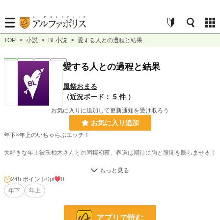
TOP
>
小説
>
BL小説
>
愛する人との過程と結果
BL
完結
短編
R18
愛する人との過程と結果
風祭おまる
（近況ボード：
5 件
）
お気に入りに追加して更新通知を受け取ろう
お気に入り追加
年下×年上のいちゃらぶエッチ！
大好きな年上彼氏柚木さんとの同棲初夜、春道は期待に胸と股間を膨らませる！
※ただやってるだけのお話です
24h.ポイント
0pt
0
年下
年上
小説
228,760 位 / 228,760 件
BL
31,415 位 / 31,415 件
アプリで読む