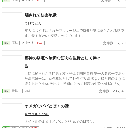
文字数：10,110
びに、自分の知らなかった感情と快楽を知る。それは、上司とし
幼なじみと2人きりに。 そこで俺は彼の部屋であるものを見つけ
ての誇りを壊すほどに甘く、逃れられないほどに深い。 だが、篠
てしまい、部屋に来た有沢に咄嗟に寝たフリをするが…
原の視線の奥に宿るのは、ただの欲望ではなかった。 そこには、
騙されて快楽地獄
ずっと榊だけを見つめ続けてきた、静かな執着がある。 「俺、前
から思ってたんです。 あなたが誰かに“支配される”ところ、き
てけてとん
っと綺麗だろうなって」 支配する側だったはずの男が、 支配され
友人におすすめされたマッサージ店で快楽地獄に落とされる話で
ることで初めて“生きている”と感じてしまう――。 上司と部下、
す。長すぎたので2話に分けています。
立場も理性も、すべてが絡み合うオフィスの夜。 秘密の扉を開け
た榊は、もう戻れない。 快楽に溺れるその瞬間まで、彼を待つの
文字数：5,970
BL
完結
ｼｮｰﾄｼｮｰﾄ
R18
は破滅か、それとも救いか。 ――これは、ひとりの上司が“愛”と
いう名の支配に沈んでいく物語。
邪神の祭壇へ無垢な筋肉を生贄として捧ぐ
零
世間に秘された名門男子校・平坂学園体育科 空手の名選手であっ
た高尾雄一は、新任教師として赴任する 高潔な人格と鋼のように
鍛えられた肉体 それは、学園にとって最高の生贄の候補に他なら
なかった 至高の筋肉を持つ、精神を削られ意志をなくした青年を
文字数：236,341
BL
連載中
短編
太古の神に捧げるため、“水”、“風”、“土”の信奉者達が暗躍する 意
志をなくし筋肉の操り人形と化した“デク” 消える教師 山奥の男子
校で繰り広げられるダークファンタジー
オメガなパパとぼくの話
キサラギムツキ
タイトルのままオメガなパパと息子の日常話。