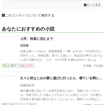
もっと見る
このコンテンツについて報告する
あなたにおすすめの小説
上司、快楽に沈むまで
赤林檎
完璧な男――それが、営業部課長・**榊（さかき）**の社内での
評判だった。 冷静沈着、部下にも厳しい。私生活の噂すら立たな
いほどの隙のなさ。 だが、その“完璧”が崩れる日がくるとは、誰
も想像していなかった。 入社三年目の篠原は、榊の直属の部下。
文字数：25,689
BL
連載中
短編
R15
真面目だが強気で、どこか挑発的な笑みを浮かべる青年。 ある
夜、取引先とのトラブル対応で二人だけが残ったオフィスで、 篠
原は上司に向かって、いつもの穏やかな口調を崩した。「……そ
久々に幼なじみの家に遊びに行ったら、寝ている間に…
んな顔、部下には見せないんですね」 疲労で僅かに緩んだ榊の表
しゅうじつ
情。 その弱さを見逃さず、篠原はデスク越しに距離を詰める。
「強がらなくていいですよ。俺の前では、もう」 指先が榊のネク
俺の隣の家に住んでいる有沢は幼なじみだ。 高校に入ってから
タイを掴む。 引き寄せられた瞬間、榊の理性は音を立てて崩れ
は、学校で話したり遊んだりするくらいの仲だったが、今日数人
た。 拒むことも、許すこともできないまま、 彼は“部下”の手によ
の友達と彼の家に遊びに行くことになった。 数年ぶりの幼なじみ
って、ひとつずつ乱されていく。 言葉で支配され、触れられるた
の家を懐かしんでいる中、いつの間にか友人たちは帰っており、
BL
完結
ｼｮｰﾄｼｮｰﾄ
R15