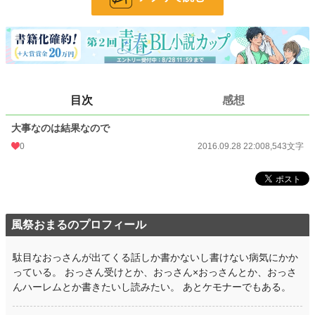
お気に入り
38
24h.ポイント
0 pt
文字数
8,543
更新日時
2016.09.28 22:00
目次
感想
初回公開日時
2016.09.28 22:00
大事なのは結果なので
初回完結日時
2016.09.28 22:00
0
2016.09.28 22:00
8,543文字
週間ポイント
14 pt (70,247 位)
月間ポイント
63 pt (75,351 位)
年間ポイント
875 pt (88,049 位)
風祭おまるのプロフィール
累計ポイント
83,021 pt (33,785 位)
駄目なおっさんが出てくる話しか書かないし書けない病気にかか
っている。 おっさん受けとか、おっさん×おっさんとか、おっさ
んハーレムとか書きたいし読みたい。 あとケモナーでもある。