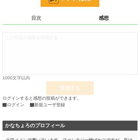
24h.ポイント
0 pt
文字数
484
目次
感想
更新日時
2025.06.01 06:00
初回公開日時
2025.06.01 06:00
初回完結日時
2025.06.01 06:00
週間ポイント
0 pt (228,955 位)
月間ポイント
0 pt (228,955 位)
1000文字以内
年間ポイント
71 pt (150,007 位)
送信する
累計ポイント
659 pt (211,661 位)
ログインすると感想の投稿ができます。
ログイン
新規ユーザ登録
かなちょろのプロフィール