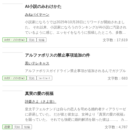
AI小説のみわけかた
みねバイヤーン
小説家になろうでは2025年10月28日にリワードが開始されまし
た。 それ以来、小説家になろうのランキングがAI小説に汚染され
ているように感じ、エッセイをなろうに投稿したところ、多数の
反響をいただきました。 なろう民のノウハウを結集した、AI小説
文字数：17,619
ｴｯｾｲ・ﾉﾝﾌｨｸｼｮﾝ
完結
短編
のみわけかたです。 いただいたノウハウは随時更新中です。 アル
ファポリスの皆さま、アルファポリスのAI小説汚染状況や、みわ
けかたなどコメントいただけるとありがたいです。 なお、いただ
アルファポリスの禁止事項追加の件
いたノウハウは本文に追記し、他サイトにも掲載します。本文に
黒いテレキャス
記載しないでほしい方は、コメント欄にその旨あわせて明記して
ください。
アルファポリスガイドライン禁止事項が追加されるんでガクブル
文字数：683
ｴｯｾｲ・ﾉﾝﾌｨｸｼｮﾝ
完結
ｼｮｰﾄｼｮｰﾄ
真実の愛の祝福
詩森さよ（さよ吉）
皇太子フェルナンドは自らの恋人を苛める婚約者ティアラリーゼ
に辟易していた。 だが彼と彼女は、女神より『真実の愛の祝福』
を賜っていた。 それでも強硬に婚約解消を願った彼は……。 カク
ヨム、小説家になろうにも掲載。 筆者は体調不良なことも多く、
文字数：4,787
恋愛
完結
短編