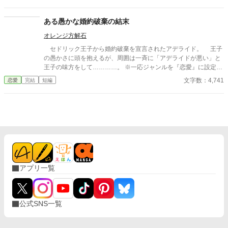
コメントなどを受け取らない設定にしております。 どうぞよろし
くお願いいたします。
ある愚かな婚約破棄の結末
オレンジ方解石
セドリック王子から婚約破棄を宣言されたアデライド。 王子
の愚かさに頭を抱えるが、周囲は一斉に「アデライドが悪い」と
王子の味方をして…………。 ※一応ジャンルを『恋愛』に設定し
てありますが、甘さ控えめです。
文字数：4,741
恋愛
完結
短編
アプリ一覧
公式SNS一覧