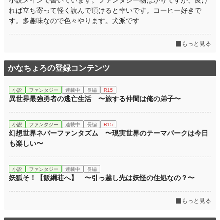
小説メインで書いています。ファンタジー物ばかりですが、良け
れば立ち寄って軽く読んで頂けると幸いです。コーヒー好きで
す。多趣味なので色々やります。犬派です
もっと見る
かなちょろの登録コンテンツ
小説
ファンタジー
連載中
長編
R15
異世界最強勇者の逃亡生活 〜旅する仲間は俺の弟子〜
小説
ファンタジー
連載中
長編
R15
幻想世界ネバーファンタズム 〜現実世界のテーマパークは今日
も楽しい〜
小説
ファンタジー
連載中
長編
妖狐そ！【飯綱荘へ】 〜引っ越し先は妖怪の住処なの？〜
もっと見る