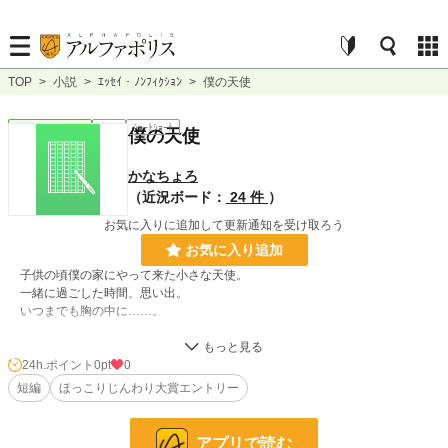
TOP
>
小説
>
ｴｯｾｲ・ﾉﾝﾌｨｸｼｮﾝ
>
僕の天使
ｴｯｾｲ・ﾉﾝﾌｨｸｼｮﾝ
完結
ｼｮｰﾄｼｮｰﾄ
僕の天使
かなちょろ
（近況ボード：
24 件
）
お気に入りに追加して更新通知を受け取ろう
お気に入り追加
子供の頃僕の家にやって来た小さな天使。
一緒に過ごした時間、思い出。
いつまでも胸の中に……。
小説
228,955 位 / 228,955 件
24h.ポイント
0pt
0
短編
ほっこりじんわり大賞エントリー
ｴｯｾｲ・ﾉﾝﾌｨｸｼｮﾝ
8,869 位 / 8,869 件
お気に入り
0
アプリで読む