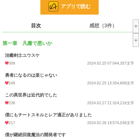
は祐介を捕まえるための罠だった。祐介が暗殺者になっていると知った勇者が、
アプリで読む
改心させよう企てたもので、その後は勇者一行に加わり、魔王討伐の旅に同行す
ることに。
最初は脅され渋々同行していた祐介も、勇者や仲間の思いをしり、どんどん勇
者が好きになり、勇者から告白までされる。
目次
感想（3件）
だが、魔王を討伐を成し遂げるも、魔王戦で勇者は祐介を庇い、障害者にな
る。
祐介は、勇者の嘘で、病院を作り、医師の道を歩みだすのだった。
第一章 凡庸で悪いか
小説
9,531 位 / 228,634 件
治癒剣士ユウスケ
309
2024.02.25 07:04
4,357文字
ファンタジー
1,877 位 / 53,270 件
勇者になるのは楽じゃない
お気に入り
529
249
2024.02.25 13:35
4,609文字
24h.ポイント
120 pt
この異世界は近代的でした
文字数
191,236
236
2024.02.27 21:32
4,218文字
更新日時
2024.04.21 16:11
僕にもチートスキルとレア適正がありました
初回公開日時
2024.02.25 07:04
217
2024.02.28 19:57
4,036文字
初回完結日時
2024.04.21 16:23
僕が継続回復魔法の開発者です