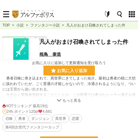
TOP
>
小説
>
ファンタジー小説
>
凡人がおまけ召喚されてしまった件
ファンタジー
完結
長編
凡人がおまけ召喚されてしまった件
根鳥 泰造
お気に入りに追加して更新通知を受け取ろう
お気に入り追加
勇者召喚に巻き込まれて、異世界にきてしまった祐介。最初は勇者の様に大切
に扱われていたが、ごく普通の才能しかないので、冷遇されるようになり、つい
には王宮から追い出される。
仕方なく冒険者登録することにしたが、この世界では希少なヒーラー適正を持
っていた。一年掛けて治癒魔法を習得し、治癒剣士となると、引く手あまたに。
しかも、彼は『強欲』という大罪スキルを持っていて、倒した敵のスキルを自分
HOTランキング 最高19位
のものにできるのだ。
24h.ポイント
120pt
4,681
それらのお蔭で、才能は凡人でも、数多のスキルで能力を補い、熟練度は飛び
召喚
勇者
ダンジョン
異世界
恋愛
ぬけ、高難度クエストも熟せる有名冒険者となる。そして、裏では気配消去や不
第4回次世代ファンタジーカップ
可視化スキルを活かして、暗殺という裏の仕事も始めた。
異世界に来て八年後、その暗殺依頼で、召喚勇者の暗殺を受けたのだが、それ