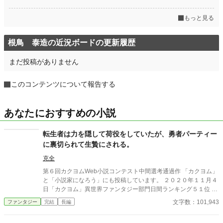
もっと見る
根鳥 泰造の近況ボードの更新履歴
まだ投稿がありません
このコンテンツについて報告する
あなたにおすすめの小説
転生者は力を隠して荷役をしていたが、勇者パーティー
に裏切られて生贄にされる。
克全
第６回カクヨムWeb小説コンテスト中間選考通過作 「カクヨム」
と「小説家になろう」にも投稿しています。 ２０２０年１１月４
日「カクヨム」異世界ファンタジー部門日間ランキング５１位 ２
０２０年１１月４日「カクヨム」異世界ファンタジー部門週間ラ
文字数：101,943
ファンタジー
完結
長編
ンキング５２位 転生者のブルーノは絶大な力を持っていたが、そ
の力を隠してダンジョンの荷役として暮らしていた。だが、教会