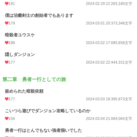
週間ポイント
1,864 pt (5,179 位)
191
2024.02.29 22:28
3,180文字
月間ポイント
7,094 pt (6,135 位)
僕は治癒剣士の創始者でもあります
年間ポイント
146,663 pt (4,244 位)
179
2024.03.01 20:37
3,348文字
累計ポイント
321,880 pt (14,434 位)
暗殺者ユウスケ
188
2024.03.02 17:08
5,658文字
隠しダンジョン
177
2024.03.02 22:44
4,331文字
第二章 勇者一行としての旅
嵌められた暗殺依頼
177
2024.03.03 18:39
5,973文字
こいつら遊びでダンジョン攻略しているのか
156
2024.03.04 21:08
4,064文字
勇者一行はとんでもない強者揃いでした