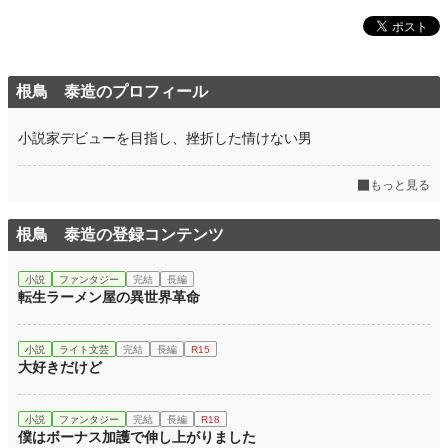
根鳥 泰造のプロフィール
小説家デビューを目指し、挫折した情けない男
もっと見る
根鳥 泰造の登録コンテンツ
小説
ファンタジー
完結
長編
転生ラーメン屋の異世界革命
小説
ライト文芸
完結
長編
R15
大好きだけど
小説
ファンタジー
完結
長編
R18
僕はボーナス加護で伸し上がりました