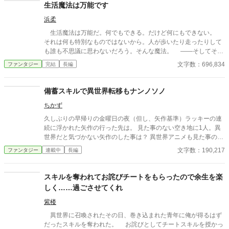
の力で勇者を騙る卑怯下劣な連中に、レットドラゴンから逃げる
生活魔法は万能です
ための生贄として、ボス部屋に放置された。腐敗した教会と冒険
浜柔
者ギルドが結託て偽の勇者パーティーを作り、ぼろ儲けしている
のだ。ブルーノは誰が何をしていても気にしないし、自分で狩っ
生活魔法は万能だ。何でもできる。だけど何にもできない。
た美味しいドラゴンを食べて暮らせればよかったのだが、殺され
それは何も特別なものではないから。人が歩いたり走ったりして
たブルーノの為に教会や冒険者ギルドのマスターを敵対した受付
も誰も不思議に思わないだろう。そんな魔法。 ――そしてそん
嬢が殺されるのを見過ごせなくて・・・・・・
な魔法が人より少し上手く使えるだけのぼくは今日、旅に出る。
文字数：696,834
ファンタジー
完結
長編
備蓄スキルで異世界転移もナンノソノ
ちかず
久しぶりの早帰りの金曜日の夜（但し、矢作基準）ラッキーの連
続に浮かれた矢作の行った先は。 見た事のない空き地に1人。異
世界だと気づかない矢作のした事は？ 異世界アニメも見た事のな
い矢作が、自分のスキルに気づく日はいつ来るのだろうか。スキ
文字数：190,217
ファンタジー
連載中
長編
ル【備蓄】で異世界に騒動を起こすもちょっぴりズレた矢作はそ
れに気づかずマイペースに頑張るお話。 鈍感な主人公が降り注ぐ
困難もナンノソノとクリアしながら仲間を増やして居場所を作る
スキルを奪われてお詫びチートをもらったので余生を楽
まで。
しく……過ごさせてくれ
紫楼
異世界に召喚されたその日、巻き込まれた青年に俺が得るはず
だったスキルを奪われた。 お詫びとしてチートスキルを授かっ