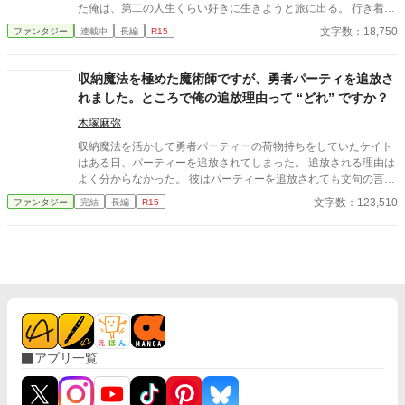
た俺は、第二の人生くらい好きに生きようと旅に出る。 行き着い
た先は、寂れた町の場末の酒場だ。 なぜか客は男ばかりだが、
文字数：18,750
ファンタジー
連載中
長編
R15
日雇い冒険者や恐妻家の肉屋たちとの気楽な毎日は悪くない。
……ただ一人、どう見ても貴族のような美青年がこの地味な酒場
へ通ってくる理由だけは、さっぱりわからない。 「お前らツケは
収納魔法を極めた魔術師ですが、勇者パーティを追放さ
やめろ」 そんな穏やかな日々を送っていたはずなのに、ある
れました。ところで俺の追放理由って “どれ” ですか？
日、酒場へ厄介な依頼が舞い込んできた――。 他サイトでも掲
載しています。 不定期更新です。
木塚麻弥
収納魔法を活かして勇者パーティーの荷物持ちをしていたケイト
はある日、パーティーを追放されてしまった。 追放される理由は
よく分からなかった。 彼はパーティーを追放されても文句の言え
ない理由を無数に抱えていたからだ。 結局どれが本当の追放理由
文字数：123,510
ファンタジー
完結
長編
R15
なのかはよく分からなかったが、勇者から追放すると強く言われ
たのでケイトはそれに従う。 しかし彼は、追放されてもなお仲間
たちのことが好きだった。 たった四人で強大な魔王軍に立ち向か
おうとするかつての仲間たち。 ケイトは彼らを失いたくなかっ
た。 勇者たちとまた一緒に食事がしたかった。 しばらくひとりで
悩んでいたケイトは気づいてしまう。 「追放されたってことは、
俺の行動を制限する奴もいないってことだよな？」 これは収納魔
法しか使えない魔術師が、仲間のために陰で奮闘する物語。
アプリ一覧