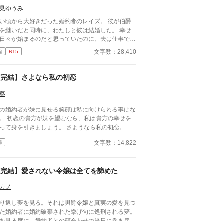
見ゆうみ
い頃から大好きだった婚約者のレイズ。 彼が伯爵
を継いだと同時に、わたしと彼は結婚した。 幸せ
日々が始まるのだと思っていたのに、夫は仕事で戦
近くの街に行くことになった。 彼が旅立った数日
文字数：28,410
編
R15
、わたしの元に届いたのは夫の訃報だった。 悲し
に暮れているわたしに近づいてきたのは、夫の親友
ディール様。 彼は夫から自分の身に何かあった時
【完結】さよなら私の初恋
はわたしのことを頼むと言われていたのだと言う。
っという間に日にちが過ぎ、ディール様から求婚さ
葵
る。 悩みに悩んだ末に、ディール様と婚約したわ
の婚約者が妹に見せる笑顔は私に向けられる事はな
しに、友人と街に出た時にすれ違った男が言った。
望むなら、私は貴方の幸せを
あの男と結婚するのはやめなさい。彼は君の夫の殺
願って身を引きましょう。 さようなら私の初恋。
を依頼した男だ」
文字数：14,822
編
【完結】愛されない令嬢は全てを諦めた
カノ
り返し夢を見る。それは男爵令嬢と真実の愛を見つ
た婚約者に婚約破棄された挙げ句に処刑される夢。
を見る度に、婚約者との顔合わせの当日に巻き戻っ