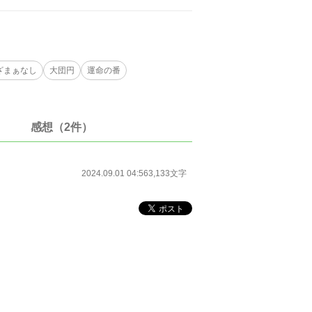
ざまぁなし
大団円
運命の番
感想（2件）
2024.09.01 04:56
3,133文字