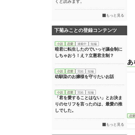
くと読みます。
もっと見る
下菊みことの登録コンテンツ
小説
恋愛
連載中
短編
暗君に転生したのでいっそ議会制に
しちゃおう！え？立憲君主制？
あ
小説
恋愛
完結
短編
幼馴染のお嬢様を守りたいお話
小説
恋愛
完結
短編
「君を愛することはない」とお決ま
りのセリフを言ったのは、最愛の推
しでした。
恋
もっと見る