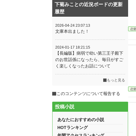
下菊みことの近況ボードの更新
履歴
2026-04-24 23:07:13
恋
文庫本出ました！
2024-01-17 18:21:15
【長編版】病弱で幼い第三王子殿下
のお世話係になったら、毎日がすご
く楽しくなったお話について
もっと見る
恋
このコンテンツについて報告する
投稿小説
あなたにおすすめの小説
HOTランキング
年間アクセスランキング