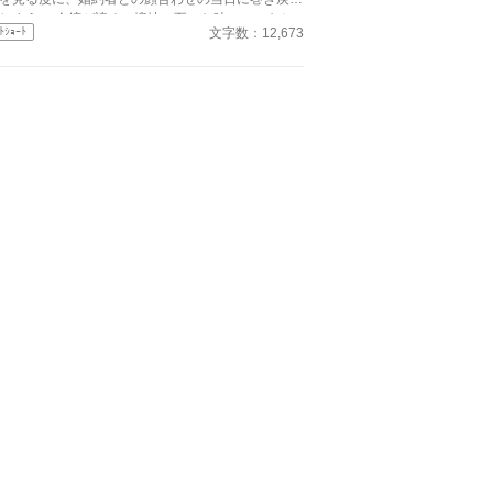
しまう。 令嬢が諦めの境地に至った時、いつもと
文字数：12,673
ﾄｼｮｰﾄ
違う展開になったのだった。 三話完結予定。