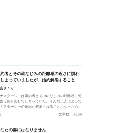
婚約者とその幼なじみの距離感の近さに慣れ
てしまっていましたが、婚約解消することに
なって本当に良かったです
宮さくら
ナスターシャは婚約者とその幼なじみの距離感に何
言う気も失せてしまっていた。そんな二人によって
ナスターシャの婚約が解消されることになったのだ
が……。 ※全４話。
文字数：3,166
編
あなたの妻にはなりません