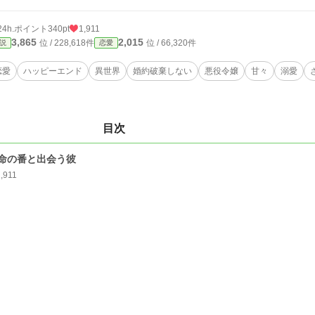
24h.ポイント
340pt
1,911
3,865
2,015
位 / 228,618件
位 / 66,320件
説
恋愛
恋愛
ハッピーエンド
異世界
婚約破棄しない
悪役令嬢
甘々
溺愛
目次
命の番と出会う彼
,911