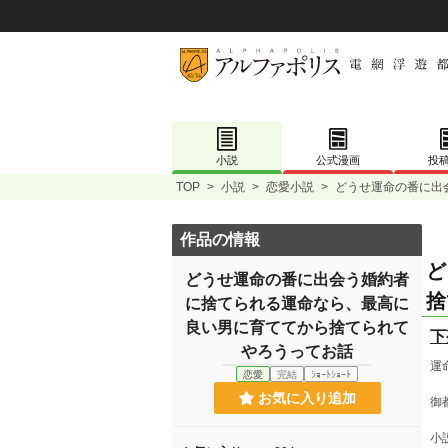
小説
公式漫画
投
TOP
>
小説
>
恋愛小説
>
どうせ運命の番に出
作品の情報
ど
どうせ運命の番に出会う婚約者
捨
に捨てられる運命なら、最高に
良い男に育ててから捨てられて
下
やろうってお話
運
恋愛
完結
ｼｮｰﾄｼｮｰﾄ
お気に入り追加
御
小