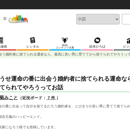
Web
稿漫画
レンタル
絵本ひろば
ビジ
コンテンツ大賞
会う婚約者に捨てられる運命なら、最高に良い男に育ててから捨てられてやろうっ
うせ運命の番に出会う婚約者に捨てられる運命な
てられてやろうってお話
菊みこと
（近況ボード：
7 件
）
命の番に出会って自分を捨てるだろう婚約者を、とびきりの良い男に育てて捨てら
都合主義のハッピーエンド。
説家になろう様でも投稿しています。