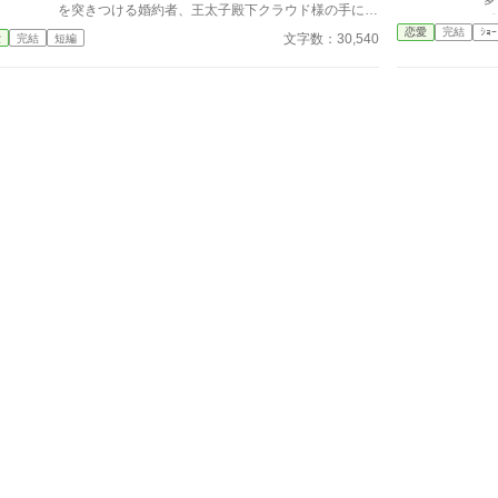
を突きつける婚約者、王太子殿下クラウド様の手によ
て
って。 そしてそれが一度ではなく、何度も繰り返し
恋愛
完結
ｼｮｰ
は
文字数：30,540
愛
完結
短編
ていることに気が付いたのは〖十三回目〗の人生。
死んだ理由…それは、毎回悪役令嬢というポジション
で立ち振る舞い、殿下の恋路を邪魔していたいたから
だった。 どう頑張ろうと、殿下からの愛を受け取る
ことなく死ぬ。 その結末をが分かっているならもう
二度と同じ過ちは繰り返さない！ そして死なな
い！！ そう思って殿下と関わらないようにしていた
のに、 何故か前の記憶とは違って、まさかのご執心
で溺愛ルートまっしぐらで？！ 「殿下！私、死にた
くありません！」 ✼••┈┈┈┈••✼••┈┈┈┈••✼ ※他サイト
より転載した作品です。