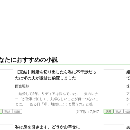
なたにおすすめの小説
【完結】離婚を切り出したら私に不干渉だっ
たはずの夫が激甘に豹変しました
雨宮羽那
珠
結婚して5年。リディアは悩んでいた。 夫のレナ
ア
ードが仕事で忙しく、夫婦らしいことが何一つないこ
か
とに。 ある日「私、離婚しようと思うの」と義妹
ア
に相談すると、とある薬を渡される。 どうやらそ
文字数：7,947
愛
完結
短編
恋愛
完結
短
れは、『ちょーっとだけ本音がでちゃう薬』のよう。
そうしてやってきた離婚の話を告げる場で、リディ
アはつい好奇心に負けて、夫へ薬を飲ませてしまう。
私は身を引きます。どうかお幸せに