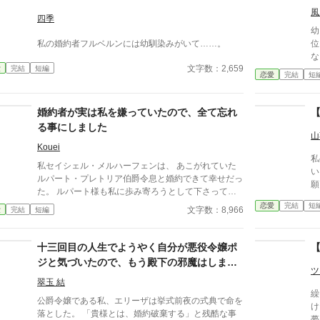
すると、あら不思議。 いつもは浮ついた言葉な
風
んて口にしない夫が、とんでもなく甘い言葉を口にし
四季
はじめたのだ。 「どうか離婚だなんて言わないでく
幼
ださい。私のスイートハニーは君だけなんです」 (誰
私の婚約者フルベルンには幼馴染みがいて……。
位
ですかあなた) ◇◇◇◇ ※全3話。 ※コメディ重視の
な
お話です。深く考えちゃダメです！少しでも笑ってい
文字数：2,659
愛
完結
短編
場
恋愛
完結
短
ただけますと幸いです(*_ _))*゜ ※AI不使用です。
後
み
の
婚約者が実は私を嫌っていたので、全て忘れ
に
る事にしました
あ
山
れ
Kouei
私
た
私セイシェル・メルハーフェンは、 あこがれていた
い。 初恋の貴方が妹を
「
ルパート・プレトリア伯爵令息と婚約できて幸せだっ
害
た。 ルパート様も私に歩み寄ろうとして下さってい
る。 けれど私は聞いてしまった。ルパート様の本音
恋愛
完結
短
文字数：8,966
愛
完結
短編
を。 『我慢するしかない』 『彼女といると疲れる』
私はルパート様に嫌われていたの？ 本当は厭わしく
思っていたの？ だから私は決めました。 あなたを忘
十三回目の人生でようやく自分が悪役令嬢ポ
れようと… ※この作品は、他投稿サイトにも公開し
ジと気づいたので、もう殿下の邪魔はしませ
ています。
ツ
んから構わないで下さい！
翠玉 結
繰
公爵令嬢である私、エリーザは挙式前夜の式典で命を
け
落とした。 「貴様とは、婚約破棄する」と残酷な事
夢