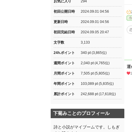
お気に入り
294
初回公開日時
2024.09.01 04:56
小
更新日時
2024.09.01 04:56
初回完結日時
2024.09.05 20:47
文字数
3,133
24h.ポイント
340 pt (3,865位)
週間ポイント
2,040 pt (4,765位)
運
月間ポイント
7,505 pt (5,805位)
1
年間ポイント
103,089 pt (5,835位)
累計ポイント
242,688 pt (17,618位)
下菊みことのプロフィール
詩と小説がマイブームです。しもぎ