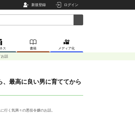
新規登録
ログイン
ネス
書籍
メディア化
てお話
ら、最高に良い男に育ててから
れに行く気満々の悪役令嬢のお話。