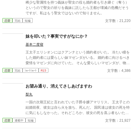
稀少な聖属性を持つ義妹が聖女の役も婚約者も引き継ぐ（奪う）
というので聖女の祈りを義妹に託したら王都が壊滅の危機だそう
ですが、私はもう聖女ではないので知りません。
文字数：21,220
恋愛
完結
短編
妹を叩いた？事実ですがなにか？
基本二度寝
王太子エリシオンにはクアンナという婚約者がいた。 冷たい瞳を
した婚約者には愛らしい妹マゼンダがいる。 婚約者に向けるべき
愛情をマゼンダに向けていた。 そんな愛らしいマゼンダが、物陰
でひっそり泣いていた。 頬を押えて。 誰が！一体何が！？ 口を
文字数：4,386
恋愛
完結
ｼｮｰﾄｼｮｰﾄ
R15
閉ざしつづけたマゼンダが、打った相手をようやく口にして、エ
リシオンの怒りが頂点に達した。 あの女…！ ※えろなし ※恋愛
カテゴリーなのに恋愛させてないなと思って追加21/08/09
お望み通り、消えてさしあげますわ
梨丸
一国の次期王妃と言われていた子爵令嬢アマリリス。 王太子との
結婚前夜、彼女は自ら火を放ち、死んだ。 国民達は彼女の死を特
に気にもしなかった。それどころか、彼女の死を喜ぶ者もいた。
彼女の有していた聖女の力は大したものではなかったし、優れて
文字数：21,927
恋愛
連載中
短編
いるのは外見だけの“役立たずの聖女”だと噂されるほどだったか
ら。 彼女の死後、すぐさま後釜として皆に好かれていた聖女が次