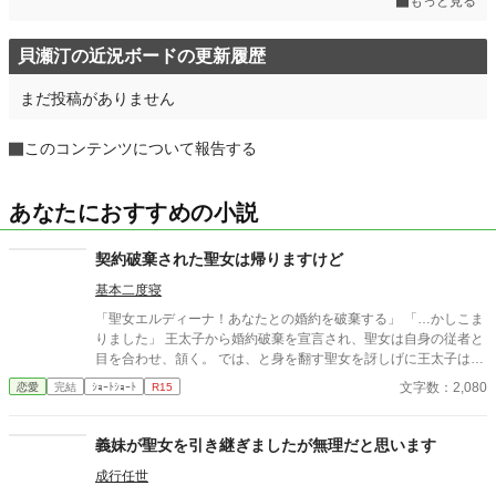
もっと見る
貝瀬汀の近況ボードの更新履歴
まだ投稿がありません
このコンテンツについて報告する
あなたにおすすめの小説
契約破棄された聖女は帰りますけど
基本二度寝
「聖女エルディーナ！あなたとの婚約を破棄する」 「…かしこま
りました」 王太子から婚約破棄を宣言され、聖女は自身の従者と
目を合わせ、頷く。 では、と身を翻す聖女を訝しげに王太子は見
つめた。 「…何故理由を聞かない」 ※短編（勢い）
文字数：2,080
恋愛
完結
ｼｮｰﾄｼｮｰﾄ
R15
義妹が聖女を引き継ぎましたが無理だと思います
成行任世