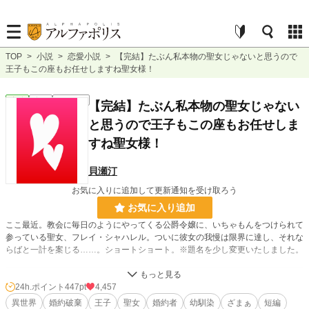
TOP
>
小説
>
恋愛小説
>
【完結】たぶん私本物の聖女じゃないと思うので
王子もこの座もお任せしますね聖女様！
恋愛
完結
ｼｮｰﾄｼｮｰﾄ
【完結】たぶん私本物の聖女じゃない
と思うので王子もこの座もお任せしま
すね聖女様！
貝瀬汀
お気に入りに追加して更新通知を受け取ろう
お気に入り追加
ここ最近。教会に毎日のようにやってくる公爵令嬢に、いちゃもんをつけられて
参っている聖女、フレイ・シャハレル。ついに彼女の我慢は限界に達し、それな
らばと一計を案じる……。ショートショート。※題名を少し変更いたしました。
小説
2,976 位 / 228,654 件
24h.ポイント
447pt
4,457
異世界
婚約破棄
王子
聖女
婚約者
幼馴染
ざまぁ
短編
恋愛
1,614 位 / 66,334 件