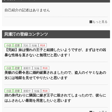
自己紹介の記述はありません
もっと見る
貝瀬汀の登録コンテンツ
小説
恋愛
完結
短編
R18
【完結】妹は憧れの王子と結婚したいようですが、まずはその凶
暴な性格を直さないと無理だと思います！
小説
恋愛
連載中
短編
R18
美貌の公爵令息に婚約破棄されましたので、盗人のイヤミなあの
女には地獄を見せてやりたいと思います
小説
恋愛
連載中
短編
R18
姉の身代わりに隣国に嫁ぎ王子に殺されてしまったので、彼らに
はふさわしい最期を用意したいと思います