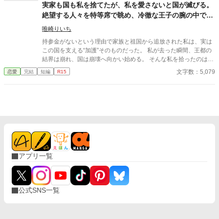
期王妃に召し上げられた。 この国はより豊かになる、皆はそう確
実家も国も私を捨てたが、私を愛さないと国が滅びる。
信した。 だが、“役立たずの聖女”アマリリスの死後──着実に崩壊
絶望する人々を特等席で眺め、冷徹な王子の腕の中で思
は始まっていた。 ※投稿してから、誤字脱字などの修正やわかり
考停止する。
にくい部分の補足をすることがあります。(話の筋は変わらないの
唯崎りいち
でご安心ください。) ※この調子だと短編になりそうです。
持参金がないという理由で家族と祖国から追放された私は、実は
この国を支える“加護”そのものだった。 私が去った瞬間、王都の
結界は崩れ、国は崩壊へ向かい始める。 そんな私を拾ったのは、
冷徹と噂される隣国の王子。 「やっと見つけた。お前は俺のもの
文字数：5,079
恋愛
完結
短編
R15
だ」 捨てられたはずの私は、気づけば滅びゆく祖国を背に、彼の
腕の中で溺愛されていた。
アプリ一覧
公式SNS一覧