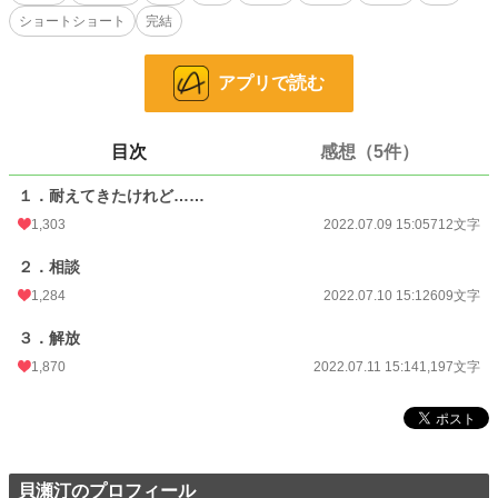
ショートショート
完結
お気に入り
294
24h.ポイント
447 pt
アプリで読む
文字数
2,518
更新日時
2022.07.11 15:14
目次
感想（5件）
初回公開日時
2022.07.09 15:05
１．耐えてきたけれど……
初回完結日時
1,303
2022.07.11 15:15
2022.07.09 15:05
712文字
週間ポイント
2,560 pt (3,873 位)
２．相談
1,284
2022.07.10 15:12
609文字
月間ポイント
13,234 pt (3,502 位)
３．解放
年間ポイント
152,454 pt (4,101 位)
1,870
2022.07.11 15:14
1,197文字
累計ポイント
383,377 pt (12,786 位)
貝瀬汀のプロフィール