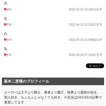
お気に入り
1,051
六
24h.ポイント
651
184 pt
2022.04.21 23:34
914文字
文字数
7,339
七
639
2022.04.22 21:52
812文字
更新日時
2022.04.26 07:32
八
初回公開日時
2022.04.17 13:35
644
2022.04.23 21:58
982文字
初回完結日時
2022.04.26 07:32
九
週間ポイント
1,021 pt (8,827 位)
878
2022.04.26 07:32
987文字
月間ポイント
4,113 pt (9,798 位)
年間ポイント
100,044 pt (5,988 位)
累計ポイント
794,650 pt (7,179 位)
基本二度寝のプロフィール
ヒーローは王子より騎士、勇者より魔王、執事より庭師が好き。
獣人好き。もふもふじゃなくても好き。※近況は24/1/31の記事で
更新してます