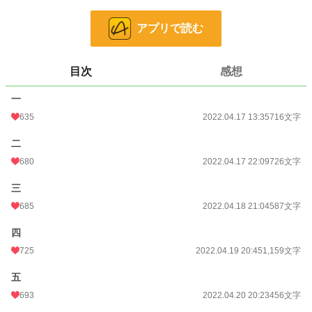
「魅了だって？王族が…？ありえないよ」
アプリで読む
男爵令嬢の言葉に取り合わない王太子の目を覚まさせようと、聖魔法で魅了魔法
の解術を試みた。
目次
感想
聖女の魔法は正しく行使され、王太子の顔はみるみる怒りの様相に変わってい
く。
一
王太子は婚約者の公爵令嬢を愛していた。
635
2022.04.17 13:35
716文字
その愛情が、波々注いだカップをひっくり返したように急に空っぽになった。
二
いや、愛情が消えたというよりも、憎悪が生まれた。
680
2022.04.17 22:09
726文字
「あの女…っ王族に魅了魔法を！」
「魅了は解けましたか？」
三
「ああ。感謝する」
685
2022.04.18 21:04
587文字
王太子はすぐに行動にうつした。
四
725
2022.04.19 20:45
1,159文字
小説
7,761 位 / 228,850 件
五
恋愛
3,382 位 / 66,375 件
693
2022.04.20 20:23
456文字