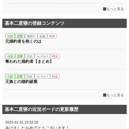
もっと見る
基本二度寝の登録コンテンツ
小説
恋愛
連載中
短編
R18
元婚約者を抱くのは
小説
恋愛
完結
ｼｮｰﾄｼｮｰﾄ
R18
奪われた婚約者【まとめ】
小説
恋愛
完結
ｼｮｰﾄｼｮｰﾄ
R18
王族との婚約破棄
もっと見る
基本二度寝の近況ボードの更新履歴
2025-01-31 23:32:20
あけましたおめでとうございます！