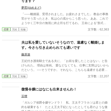
ります？
夢窓(ゆめまど)
「――離婚届、受理されました。お疲れさまでした」 教会の事務
官がそう言ったとき、私は心の底からこう思った。 ああ、これで
ようやく三年分の無視に終止符を打てるわ。 王命による“形式結
婚”。 夫の顔も知らず、手紙もなし、戦地から帰ってきたという
文字数：62,363
恋愛
完結
短編
噂すらない。 だから、はい、離婚。勝手に。 白い結婚だったの
で、勝手に離婚しました。 何か問題あります？
夫は私を愛していないそうなので、遠慮なく離婚しま
す。今さら引き止められても遅いです
藤原遊
王妃付き護衛騎士である夫に、「お前を愛したことはない」と告
げられた。 理由は単純。 愛などなくても、仕事に支障はないから
だという。 ──そうですか。 それなら、こちらも遠慮する必要は
ありませんね。 王妃の機嫌、侍女たちとの関係、贈り物の選定。
文字数：22,207
恋愛
完結
短編
夫が「当然のように」こなしていたそれらは、すべて私が整えて
いたもの。 離婚後、少しずつ歯車は狂い始める。 気づいたときに
はもう遅い。 積み上げてきた信用は、静かに崩れていく。 一方で
傲慢令嬢にはなにも出来ませんわ！
私は、王妃のもとへ。 今さら引き止められても、遅いのです。
豆狸
「ガルシア侯爵令嬢サンドラ！ 私、王太子フラカソは君との婚
約を破棄する！ たとえ王太子妃になったとしても君のような傲