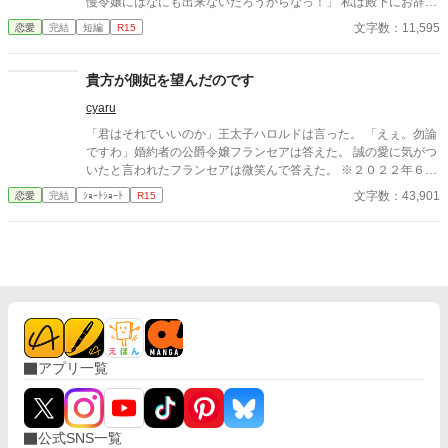
慢令嬢にはなにも出来ないだろうからなっ！」 私は殿下にお辞儀
をして、卒業パーティの会場から立ち去りました。 人生に一度の
文字数：11,595
恋愛
完結
短編
R15
機会なのにもったいない？ いえいえ。実は私、三度目の人生なん
ですの。死ぬたびに時間を撒き戻しているのですわ。
貴方が側妃を望んだのです
cyaru
「君はそれでいいのか」王太子ハロルドは言った。 「えぇ。勿論
ですわ」婚約者の公爵令嬢フランセアは答えた。 誠の愛に気がつ
いたと言われたフランセアは微笑んで答えた。 ※２０２２年６月
１２日。一部書き足しました。 ※架空のお話です。現実世界の話
文字数：43,901
恋愛
完結
ｼｮｰﾄｼｮｰﾄ
R15
ではありません。 史実などに基づいたものではない事をご理解
ください。 ※話の都合上、残酷な描写がありますがそれがざまぁ
なのかは受け取り方は人それぞれです。 表現的にどうかと思う
回は冒頭に注意喚起を書き込むようにしますが有無は作者の判断
です。 ※更新していくうえでタグは幾つか増えます。 ※作者都合
のご都合主義です。 ※リアルで似たようなものが出てくると思い
ますが気のせいです。 ※爵位や言葉使いなど現実世界、他の作者
さんの作品とは異なります（似てるモノ、同じものもあります）
※誤字脱字結構多い作者です（ごめんなさい）コメント欄より教
アプリ一覧
えて頂けると非常に助かります。
公式SNS一覧