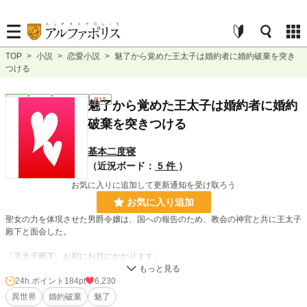
TOP
>
小説
>
恋愛小説
>
魅了から覚めた王太子は婚約者に婚約破棄を突き
つける
恋愛
完結
ｼｮｰﾄｼｮｰﾄ
R15
魅了から覚めた王太子は婚約者に婚約
破棄を突きつける
基本二度寝
（近況ボード：
5 件
）
お気に入りに追加して更新通知を受け取ろう
お気に入り追加
聖女の力を体現させた男爵令嬢は、国への報告のため、教会の神官と共に王太子
殿下と面会した。
「王太子殿下。お初にお目にかかります」
聖女の肩書を得た男爵令嬢には、対面した王太子が魅了魔法にかかっていること
24h.ポイント
184pt
6,230
を瞬時に見抜いた。
異世界
婚約破棄
魅了