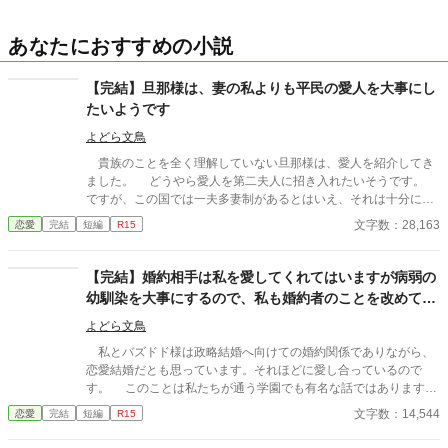
あなたにおすすめの小説
【完結】旦那様は、妻の私よりも平民の愛人を大事にし
たいようです
よどら文鳥
貴族のことを全く理解していない旦那様は、愛人を紹介してき
ました。 どうやら愛人を第二夫人に招き入れたいそうです。
ですが、この国では一夫多妻制があるとはいえ、それは十分に養
っていける環境下にある上、貴族同士でしか認められません。
文字数：28,163
恋愛
完結
短編
R15
旦那様は貴族とはいえ現状無職ですし、愛人は平民のようです。
現状を整理すると、旦那様と愛人は不倫行為をしているという
わけです。 貴族の人間が不倫行為などすれば、この国での処罰
【完結】婚約相手は私を愛してくれてはいますが病弱の
は極刑の可能性もあります。 それすら理解せずに堂々と……。
幼馴染を大事にするので、私も婚約者のことを改めて考
仕方がありません。 旦那様の気持ちはすでに愛人の方に夢中
えてみることにします
ですし、その願い叶えられるように私も協力致しましょう。 た
よどら文鳥
だし、平和的に叶えられるかは別です。 政略結婚なので、周り
私とバズドド様は政略結婚へ向けての婚約関係でありながら、
のことも考えると離婚は簡単にできません。ならばこれくらいの
恋愛結婚だとも思っています。それほどに愛し合っているので
抵抗は……させていただきますよ？ ですが、周囲からの協力が
す。 このことは私たちが通う学園でも有名な話ではあります
ありまして、離婚に持っていくこともできそうですね。 折角で
が、私に応援と同情をいただいてしまいます。この婚約を良く思
文字数：14,544
恋愛
完結
短編
R15
すので離婚する前に、愛人と旦那様が私たちの作戦に追い詰めら
ってはいないのでしょう。 ですが、バズドド様の幼馴染が遠く
れているところもじっくりとこの目で見ておこうかと思います。
の地から王都へ帰ってきてからというもの、私たちの恋仲関係も