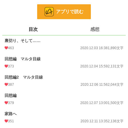
小説
712 位 / 228,667 件
アプリで読む
恋愛
408 位 / 66,338 件
お気に入り
534
目次
感想
24h.ポイント
1,782 pt
裏切り、そして……
文字数
24,166
463
2020.12.03 16:38
1,890文字
更新日時
2020.12.28 13:21
回想編 マルタ目線
初回公開日時
2020.12.03 16:38
373
2020.12.04 15:59
2,131文字
初回完結日時
2020.12.28 13:21
回想編2 マルタ目線
週間ポイント
3,518 pt (2,857 位)
387
2020.12.06 11:56
2,044文字
月間ポイント
32,343 pt (1,431 位)
回想編
年間ポイント
218,368 pt (2,830 位)
379
2020.12.07 13:00
1,500文字
累計ポイント
649,844 pt (8,480 位)
家路へ
351
2020.12.11 13:35
2,136文字