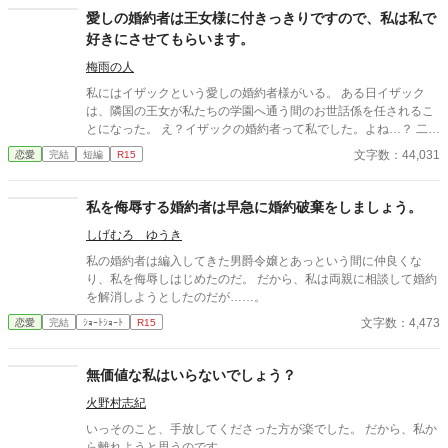
変化してきました。 ある日、馬車内での出来事をきっかけに、
愛しの婚約者は王女様に付きっきりですので、私は私で
私は本当にバズドド様のことを愛しているのか真剣に考えること
好きにさせてもらいます。
になります。 その結果、私の考え方が大きく変わることになり
ました。
梅雨の人
私にはイザックという愛しの婚約者様がいる。 ある日イザック
は、隣国の王女が私たちの学園へ通う間のお世話係を任されるこ
とになった。 え？イザックの婚約者って私でした。よね…？ 二人
の仲睦まじい様子を見聞きするたびに、私の心は折れてしまいま
文字数：44,031
恋愛
完結
短編
R15
した。 ええ、バッキバキに。 もういいですよね。あとは好きにさ
せていただきます。
私を侮辱する婚約者は早急に婚約破棄をしましょう。
しげむろ ゆうき
私の婚約者は編入してきた男爵令嬢とあっという間に仲良くな
り、私を侮辱しはじめたのだ。 だから、私は両親に相談して婚約
を解消しようとしたのだが……。
文字数：4,473
恋愛
完結
ｼｮｰﾄｼｮｰﾄ
R15
無価値な私はいらないでしょう？
火野村志紀
いっそのこと、手放してくださった方が楽でした。 だから、私か
ら離れようと思うのです。