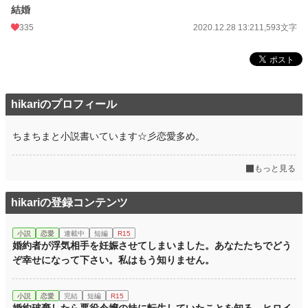
結婚
335
2020.12.28 13:21
1,593文字
hikariのプロフィール
ちまちまと小説書いています☆彡恋愛多め。
もっと見る
hikariの登録コンテンツ
小説
恋愛
連載中
短編
R15
婚約者が浮気相手を妊娠させてしまいました。あなたたちでどう
ぞ幸せになって下さい。私はもう知りません。
小説
恋愛
完結
短編
R15