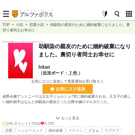
TOP
>
小説
>
恋愛小説
>
幼馴染の親友のために婚約破棄になりました。裏
切り者同士お幸せに
恋愛
完結
長編
R15
幼馴染の親友のために婚約破棄になり
ました。裏切り者同士お幸せに
hikari
（近況ボード：
7 件
）
お気に入りに追加して更新通知を受け取ろう
お気に入り追加
侯爵令嬢アントニーナは王太子ジョルジョ7世に婚約破棄される。王太子の新し
い婚約相手はなんと幼馴染の親友だった公爵令嬢のマルタだった。
二人は幼い時から王立学校で仲良しだった。アントニーナがいじめられていた時
は身を張って守ってくれた。しかし、そんな友情にある日亀裂が入る。
24h.ポイント
1,782pt
4,700
恋愛
ハッピーエンド
婚約破棄
イケメン
ざまぁ
ラブラブ