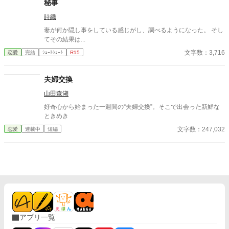
秘事
詩織
妻が何か隠し事をしている感じがし、調べるようになった。 そし
てその結果は...
文字数：3,716
恋愛
完結
ｼｮｰﾄｼｮｰﾄ
R15
夫婦交換
山田森湖
好奇心から始まった一週間の“夫婦交換”。そこで出会った新鮮な
ときめき
文字数：247,032
恋愛
連載中
短編
アプリ一覧