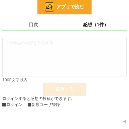
アプリで読む
お気に入り
26
24h.ポイント
0 pt
目次
感想（1件）
文字数
110,320
更新日時
2022.02.28 18:09
初回公開日時
2020.06.01 18:00
初回完結日時
2022.02.28 18:10
週間ポイント
7 pt (78,785 位)
月間ポイント
35 pt (89,285 位)
1000文字以内
送信する
年間ポイント
203 pt (125,572 位)
ログインすると感想の投稿ができます。
累計ポイント
34,653 pt (54,096 位)
ログイン
新規ユーザ登録
1
件