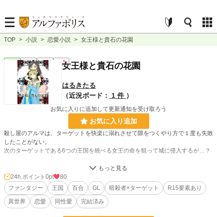
TOP
>
小説
>
恋愛小説
>
女王様と貴石の花園
恋愛
完結
長編
R15
女王様と貴石の花園
はるきたる
（近況ボード：
1 件
）
お気に入りに追加して更新通知を受け取ろう
お気に入り追加
殺し屋のアルマは、ターゲットを快楽に溺れさせて隙をつくやり方で１度も失敗
したことがない。
次のターゲットである6つの王国を統べる女王の命を狙って城に侵入するが…？
運命に翻弄される女性達の愛。
ちょっと大人な王国百合メロドラマ。
24h.ポイント
0pt
80
ファンタジー
王国
百合
GL
暗殺者×ターゲット
R15要素あり
小説
228,667 位 / 228,667 件
異世界
恋愛
同性愛
完結済み
恋愛
66,338 位 / 66,338 件