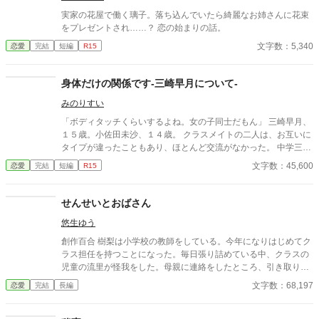
実家の花屋で働く璃子。落ち込んでいたら綺麗なお姉さんに花束
をプレゼントされ……？ 恋の始まりの話。
文字数：5,340
恋愛
完結
短編
R15
身体だけの関係です‐三崎早月について‐
みのりすい
「ボディタッチくらいするよね。女の子同士だもん」 三崎早月、
１５歳。小佐田未沙、１４歳。 クラスメイトの二人は、お互いに
タイプが違ったこともあり、ほとんど交流がなかった。 中学三年
生の春、そんな二人の関係が、少しだけ、動き出す。 ※百合作品
文字数：45,600
恋愛
完結
短編
R15
として執筆しましたが、男性キャラクターも多数おり、BL要素、
NL要素もございます。悪しからずご了承ください。また、軽度で
すが性描写を含みます。 12/11 ”原田巴について”投稿開始。→1
せんせいとおばさん
2/13 別作品として投稿しました。ご迷惑をおかけします。 身体
悠生ゆう
だけの関係です 原田巴について https://www.alphapolis.co.jp/no
vel/711270795/734700789 作者ツイッター： twitter/minori_sui
創作百合 樹梨は小学校の教師をしている。今年になりはじめてク
ラス担任を持つことになった。毎日張り詰めている中、クラスの
児童の流里が怪我をした。母親に連絡をしたところ、引き取りに
現れたのは流里の叔母のすみ枝だった。樹梨は、飄々としたすみ
文字数：68,197
恋愛
完結
長編
枝に惹かれていく。 ※学校の先生のお仕事の実情は知りませんの
で、間違っている部分がっあたらすみません。