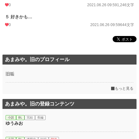
0
2021.06.26 09:59
1,246文字
文字数
5,936
５ 好きかも…
更新日時
2021.06.26 09:59
0
2021.06.26 09:59
644文字
初回公開日時
2021.06.26 09:59
週間ポイント
7 pt (78,785 位)
月間ポイント
35 pt (89,285 位)
あまみや。旧のプロフィール
年間ポイント
896 pt (87,354 位)
旧垢
累計ポイント
17,710 pt (75,249 位)
もっと見る
あまみや。旧の登録コンテンツ
小説
BL
完結
長編
ゆうみお