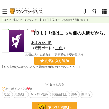
TOP
>
小説
>
BL小説
>
【ＢＬ】｢僕はこっち側の人間だから｣
BL
連載中
短編
R18
【ＢＬ】｢僕はこっち側の人間だから｣
あまみや。旧
（近況ボード：
1 件
）
お気に入りに追加して更新通知を受け取ろう
お気に入り追加
｢もう未練なんかないよな？夏帆は“俺達”のものなんだから｣
24h.ポイント
0pt
0
軟禁
天然受け
ヤンデレ攻め
同級生同士
調教
闇堕ち
以前BLOVEで書いたもの再喝。
（内容がどストライクだったので）
アプリで読む