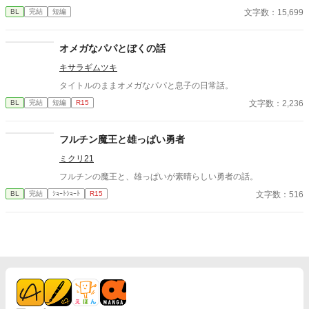
子のことは兄のように慕っており、初恋の人ではあるけれど、契
文字数：15,699
BL
完結
短編
約終了時期か王子に想い人が現れた時には解消されるものと考え
ていた。ところが婚約解消時期の直前に王子宮に軟禁された。結
婚を承諾するまでここから出さないと王子から溢れるほどの愛を
オメガなパパとぼくの話
与えられる。ハッピーエンドオメガバースBLです。
キサラギムツキ
タイトルのままオメガなパパと息子の日常話。
文字数：2,236
BL
完結
短編
R15
フルチン魔王と雄っぱい勇者
ミクリ21
フルチンの魔王と、雄っぱいが素晴らしい勇者の話。
文字数：516
BL
完結
ｼｮｰﾄｼｮｰﾄ
R15