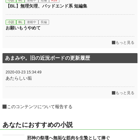
小説
BL
連載中
短編
R18
【BL】無理矢理、バッドエンド系 短編集
小説
BL
連載中
長編
お願いもうやめて
もっと見る
あまみや。旧の近況ボードの更新履歴
2020-03-23 15:34:49
あたらしい垢
もっと見る
このコンテンツについて報告する
あなたにおすすめの小説
邪神の祭壇へ無垢な筋肉を生贄として捧ぐ