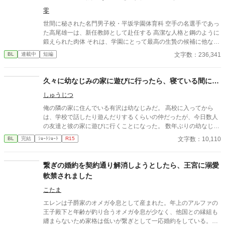
零
世間に秘された名門男子校・平坂学園体育科 空手の名選手であっ
た高尾雄一は、新任教師として赴任する 高潔な人格と鋼のように
鍛えられた肉体 それは、学園にとって最高の生贄の候補に他なら
なかった 至高の筋肉を持つ、精神を削られ意志をなくした青年を
文字数：236,341
BL
連載中
短編
太古の神に捧げるため、“水”、“風”、“土”の信奉者達が暗躍する 意
志をなくし筋肉の操り人形と化した“デク” 消える教師 山奥の男子
校で繰り広げられるダークファンタジー
久々に幼なじみの家に遊びに行ったら、寝ている間に…
しゅうじつ
俺の隣の家に住んでいる有沢は幼なじみだ。 高校に入ってから
は、学校で話したり遊んだりするくらいの仲だったが、今日数人
の友達と彼の家に遊びに行くことになった。 数年ぶりの幼なじみ
の家を懐かしんでいる中、いつの間にか友人たちは帰っており、
文字数：10,110
BL
完結
ｼｮｰﾄｼｮｰﾄ
R15
幼なじみと2人きりに。 そこで俺は彼の部屋であるものを見つけ
てしまい、部屋に来た有沢に咄嗟に寝たフリをするが…
繋ぎの婚約を契約通り解消しようとしたら、王宮に溺愛
軟禁されました
こたま
エレンは子爵家のオメガ令息として産まれた。年上のアルファの
王子殿下と年齢が釣り合うオメガ令息が少なく、他国との縁組も
纏まらないため家格は低いが繋ぎとして一応婚約をしている。王