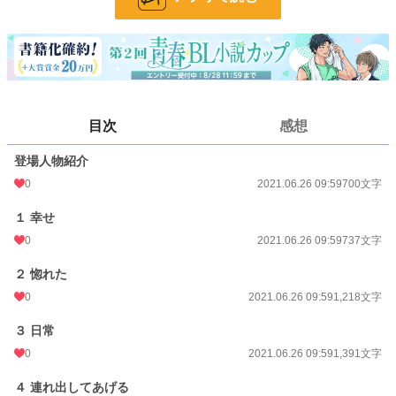
ヤンデレスパダリ+イケメン残念同級生×天然可愛い
小さい頃からお屋敷に軟禁されている夏帆。
外の世界を知りたいと思いながら窓の外を見ているけど実際出るとなると怖くて
出られなかった。
そんな時外に連れ出してくれた同級生、悠太のことを好きになってしまう。
目次
感想
登場人物紹介
その日から、少しずつ楽しかった日常が壊れ始めた。
0
2021.06.26 09:59
700文字
１ 幸せ
0
2021.06.26 09:59
737文字
一応Ｒ１８、多分あんまり要素ない。
めちゃくちゃ短編にしたい予定です。
２ 惚れた
0
2021.06.26 09:59
1,218文字
小説
228,726 位 / 228,726 件
３ 日常
BL
31,408 位 / 31,408 件
0
2021.06.26 09:59
1,391文字
お気に入り
31
４ 連れ出してあげる
24h.ポイント
0 pt