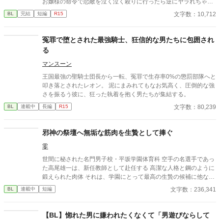
お嬢様の命令で恋敵を泣く泣く殺りに行ったら逆にヤラれちゃっ
た、ちょっとアホな子の話です。 （ムーンライトノベルにも掲載
文字数：10,712
BL
完結
短編
R15
しています）
冤罪で堕とされた最強騎士、狂信的な男たちに包囲され
る
マンスーン
​王国最強の聖騎士団長から一転、冤罪で生存率0%の懲罰部隊へと
叩き落とされたレオン。 泥にまみれてもなお気高く、圧倒的な強
さを振るう彼に、狂った執着を抱く男たちが集結する。
文字数：80,239
BL
連載中
長編
R15
邪神の祭壇へ無垢な筋肉を生贄として捧ぐ
零
世間に秘された名門男子校・平坂学園体育科 空手の名選手であっ
た高尾雄一は、新任教師として赴任する 高潔な人格と鋼のように
鍛えられた肉体 それは、学園にとって最高の生贄の候補に他なら
なかった 至高の筋肉を持つ、精神を削られ意志をなくした青年を
文字数：236,341
BL
連載中
短編
太古の神に捧げるため、“水”、“風”、“土”の信奉者達が暗躍する 意
志をなくし筋肉の操り人形と化した“デク” 消える教師 山奥の男子
校で繰り広げられるダークファンタジー
【BL】惚れた男に嫌われたくなくて「男遊びならして