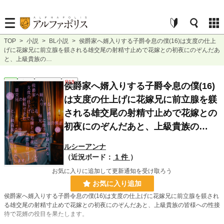
TOP
>
小説
>
BL小説
>
侯爵家へ婿入りする子爵令息の僕(16)は支度の仕上
げに花嫁兄に前立腺を躾される雄交尾の射精寸止めで花嫁との初夜にのぞんだあ
と、上級貴族の…
BL
完結
ｼｮｰﾄｼｮｰﾄ
R18
侯爵家へ婿入りする子爵令息の僕(16)
は支度の仕上げに花嫁兄に前立腺を躾
される雄交尾の射精寸止めで花嫁との
初夜にのぞんだあと、上級貴族の…
ルシーアンナ
（近況ボード：
1 件
）
お気に入りに追加して更新通知を受け取ろう
お気に入り追加
侯爵家へ婿入りする子爵令息の僕(16)は支度の仕上げに花嫁兄に前立腺を躾され
る雄交尾の射精寸止めで花嫁との初夜にのぞんだあと、上級貴族の皆様への性接
待で花婿の役目を果たします。