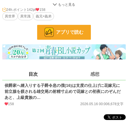
16歳になった子爵令息が婚約者の令嬢に婿入りする前に、花婿修行的にアナル
開発からの雄交尾を受ける話。
24h.ポイント
142pt
158
異世界
異常識
義兄×義弟
義兄×花婿（義弟）、モブ×花婿
アプリで読む
Pixiv https://www.pixiv.net/novel/show.php?id=27984305
ムーンライトノベルズ https://novel18.syosetu.com/n5405mb/
fujossy https://fujossy.jp/books/31463
ハーメルン
小説
9,235 位 / 228,959 件
BL
2,001 位 / 31,471 件
目次
感想
お気に入り
39
侯爵家へ婿入りする子爵令息の僕(16)は支度の仕上げに花嫁兄に
前立腺を躾される雄交尾の射精寸止めで花嫁との初夜にのぞんだ
24h.ポイント
142 pt
あと、上級貴族の…
文字数
6,678
158
2026.05.16 00:00
6,678文字
更新日時
2026.05.16 00:00
初回公開日時
2026.05.16 00:00