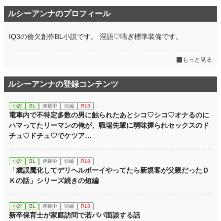
初回完結日時
2026.05.16 08:03
ルシーアンナのプロフィール
週間ポイント
828 pt (10,292 位)
IQ3の倫欠創作BL小説です。 淫語♡喘ぎ標準装備です。
月間ポイント
5,531 pt (7,658 位)
もっと見る
年間ポイント
34,438 pt (13,769 位)
累計ポイント
34,438 pt (54,319 位)
ルシーアンナの登録コンテンツ
小説
BL
連載中
短編
R18
電車内で不特定多数の男に触られたあとシコ♡シコ♡オナるのに
ハマってたリーマンの俺が、職場先輩に弱味握られセックスのド
チュ♡ドチュ♡でケツア…
小説
BL
連載中
短編
R18
「歳誤魔化してデリヘルボーイやってたら新規客が父親だったＤ
Ｋの話」シリーズ続きの短編
小説
BL
連載中
短編
R18
新卒保育士が家庭訪問で若パパ面談する話