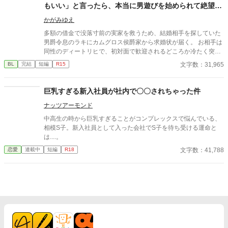
もいい」と言ったら、本当に男遊びを始められて絶望し
ている侯爵令息の話
かがみゆえ
多額の借金で没落寸前の実家を救うため、結婚相手を探していた
男爵令息のラキにカムグロス侯爵家から求婚状が届く。 お相手は
同性のディートリヒで、初対面で歓迎されるどころか冷たく突き
放されてしまう。 『必要最低限関わるな』 『愛人を作るな』
文字数：31,965
BL
完結
短編
R15
『男遊びならしてもいい』 ディートリヒから実家の借金を完済す
る条件を言われたラキは、学園で令息たちとの交流を満喫中。 褒
め上手なラキの周りには可愛い令息が集まり、推し活状態に。 一
巨乳すぎる新入社員が社内で〇〇されちゃった件
方、ディートリヒだけが嫉妬で胃を痛める日々。 ラキへの恋心を
ナッツアーモンド
隠し続けた不器用侯爵令息に、幸せな未来は訪れるのか？ .
中高生の時から巨乳すぎることがコンプレックスで悩んでいる、
相模S子。新入社員として入った会社でS子を待ち受ける運命と
は....。
文字数：41,788
恋愛
連載中
短編
R18