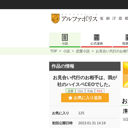
小説
公式漫画
投
TOP
>
小説
>
恋愛小説
>
お見合い代行のお相
作品の情報
お見合い代行のお相手は、我が
社のハイスペCEOでした。
恋愛
完結
長編
R18
お気に入り追加
お
濘-
お気に入り
125
旧
初回公開日時
2023.01.31 14:19