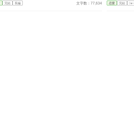
の中でそこで終わったかのように思えた。しかし、死
のすご
文字数：77,634
愛
完結
長編
恋愛
完結
ｼｮｰ
が私を迎えたとき、不可能なことが起きた――私は同
に入
じ回廊で、祭壇の前で目を覚まし、あらゆる涙、嘘、
も
そして一撃の記憶をそのまま覚えていた。今、二度目
か
のチャンスを得た私は、ただ一つの使命を持つ――真
ると‥‥‥
実を突き止め、奪われたものを取り戻し、私を破滅さ
ち
せた者たちにその代償を払わせる。もはや、何も以前
のままではない。何も許されない。