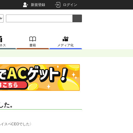
新規登録
ログイン
ネス
書籍
メディア化
した。
イスペCEOでした〉