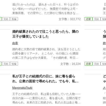
逃げたかったのは、 疲れきった日々と、叶うはずの
【全一
ない憧れ――のはずだった。 無愛想で冷静な上司・
棄
東條崇雅。 その背中に、ただ静かに憧れを抱きなが
王
ら、 仕事の重圧と、自分の想いの行き場に限界を感
た。 ところが数日後、
文字数：322,772
愛
完結
長編
恋愛
完結
短
じて、私は退職を申し出た。 けれど―― そこから、
本人。 「王妃教
彼の態度は変わり始めた。 苦手な仕事から外され、
ってほし
負担を減らされ、 静かに、けれど確実に囲い込まれ
失
婚約破棄されたので泣こうと思ったら、隣の
ていく私。 「辞めるのは認めない」 そんな言葉すら
こ
王子が爆笑していました
ないのに、 無言の圧力と、不器用な優しさが、私を
妃
縛りつけていく。 これは愛？ それともただの執着？
由香
静
じれじれと、甘く、不器用に。 二人の距離は、静か
婚約者に大勢の前で婚約破棄され、涙を流そうとした
相
に、でも確かに近づいていく――。 無愛想な上司
公爵令嬢リリアーナ。 ところが、その場にいた隣国
石
に、心ごと囲い込まれる、じれじれ溺愛・執着オフィ
の第二王子はなぜか大爆笑。 「その婚約者、昨日も
グ
スラブ。 ※この物語はフィクションです。 登場する
別の令嬢に愛を誓ってたよ？」 その一言から、元婚
中
文字数：16,224
愛
完結
短編
恋愛
完結
短
人物・団体・名称・出来事などはすべて架空であり、
約者の嘘は次々と暴かれ、自滅の連続！ 泣くはずだ
り
実在のものとは一切関係ありません。
った婚約破棄は、笑いと溺愛にあふれた人生逆転劇の
を
幕開けだった。
「
私が王子との結婚式の日に、妹に毒を盛ら
レ
れ、公衆の面前で辱められた。でも今、私は
狙
時を戻し、運命を変えに来た。
「
MayonakaTsuki
さ
溺
王子との結婚式の日、私は最も信頼していた人物――
「ま、
ぎ
自分の妹――に裏切られた。毒を盛られ、公開の場で
校
初
辱められ、未来の王に拒絶され、私の人生は血と侮辱
姉
ブ