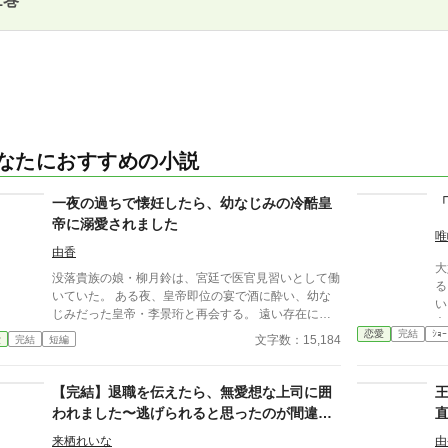
1巻
なたにおすすめの小説
一夜の過ちで懐妊したら、幼なじみの冷酷皇
帝に溺愛されました
唯
由香
大
没落貴族の娘・柳月鈴は、宮廷で医官見習いとして働
る
いていた。 ある夜、皇帝即位の宴で酒に酔い、幼な
い
じみだった皇帝・李景珩と再会する。 遠い存在にな
あ
ったはずの彼。 けれど、その夜をきっかけに月鈴の
恋愛
完結
ｼｮｰ
も
文字数：15,184
愛
完結
短編
運命は大きく動き出す。 冷酷と恐れられる皇帝が、
なぜか彼女だけには甘すぎて――。
【完結】退職を伝えたら、無愛想な上司に囲
われました〜逃げられると思ったのが間違い
でした〜
来栖れいな
由