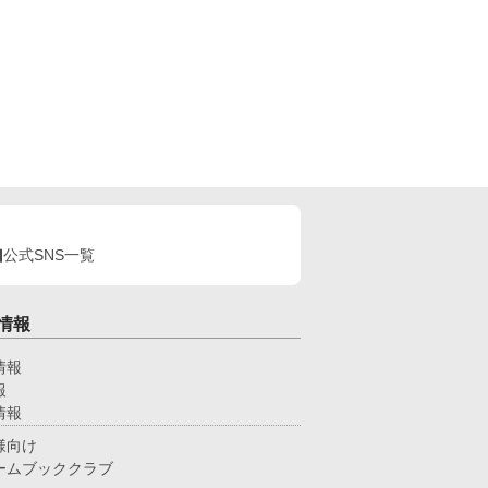
公式SNS一覧
情報
情報
報
情報
様向け
ームブッククラブ