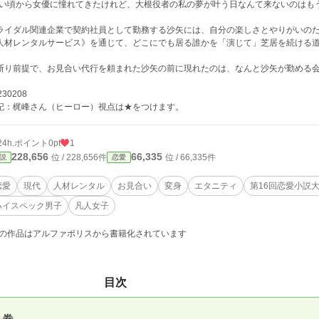
幼い頃から女優に憧れてきたけれど、大根役者の私の夢が叶う日なんて来ないのはも
ライダル関連企業で契約社員として勤務する沙矢には、自分の楽しさとやりがいの
人材レンタルサービス》を通じて、どこにでも居る誰かを「演じて」芝居を続ける
断り前提で、お見合い代行を頼まれた沙矢の前に現れたのは、なんと沙矢が勤める会
230208
記：梶峰さん（ヒーロー）視点は★をつけます。
24h.ポイント
0pt
1
228,656
66,335
位 / 228,656件
位 / 66,335件
説
恋愛
恋愛
現代
人材レンタル
お見合い
変身
エタニティ
第16回恋愛小説
ハイスペック男子
凡人女子
の作品はアルファポリスから書籍化されています
目次