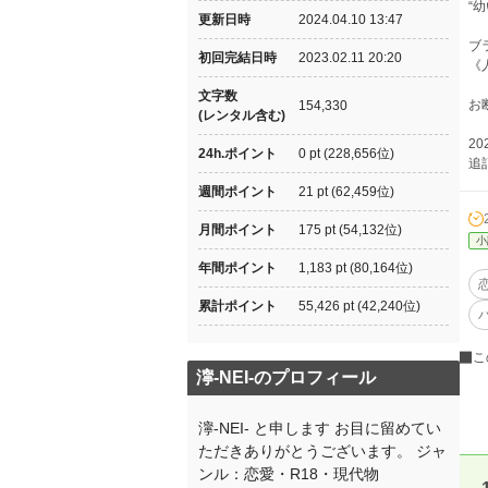
“
更新日時
2024.04.10 13:47
ブ
初回完結日時
2023.02.11 20:20
《
文字数
お
154,330
(レンタル含む)
20
24h.ポイント
0 pt (228,656位)
追
週間ポイント
21 pt (62,459位)
月間ポイント
175 pt (54,132位)
小
年間ポイント
1,183 pt (80,164位)
累計ポイント
55,426 pt (42,240位)
こ
濘-NEI-のプロフィール
濘-NEI- と申します お目に留めてい
ただきありがとうございます。 ジャ
ンル：恋愛・R18・現代物