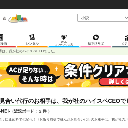
Web
稿漫画
レンタル
絵本ひろば
ビジ
コンテンツ大賞
手は、我が社のハイスペCEOでした。
見合い代行のお相手は、我が社のハイスペCEOで
NEI-
（近況ボード：
2 件
）
題：口止め料で七変化！〈お断り前提で挑んだお見合い代行のお相手は、我が社のハ