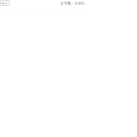
く‥‥‥ 「あん、晴仁いきなりそんなのお口
文字数：9,943
ﾄｼｮｰﾄ
らないよぉ～♡」 そんな関係のあたしたち。 で
ある日トイレであたしはアレが来そうなのになかな
来ないのも気にもせずスカートのファスナーを上げ
 「うそっ！ お腹が出て来てる!?」 お姉
ゃんの秘密の悩みです。