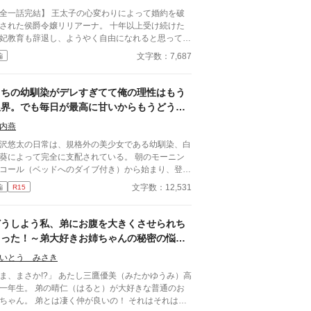
話完結】 王太子の心変わりによって婚約を破
された侯爵令嬢リリアーナ。 十年以上受け続けた
妃教育も辞退し、ようやく自由になれると思ってい
侯爵家を訪れたのは国王陛下
文字数：7,687
編
育を辞退されると困る。私の妃にな
い」 努力を踏みにじった王太子はすべてを
い、選ばれたのは誠実に生きてきた彼女だった。
うちの幼馴染がデレすぎてて俺の理性はもう
れは、年上国王に溺愛されながら、世界一幸せな王
限界。でも毎日が最高に甘いからもうどうで
になるまでの逆転ラブストーリー。
もいいや
内燕
沢悠太の日常は、規格外の美少女である幼馴染、白
葵によって完全に支配されている。 朝のモーニン
コール（ベッドへのダイブ付き）から始まり、登校
の腕組み、そして「あーん」が義務付けられた手作
文字数：12,531
編
R15
弁当。誰もが羨むラブラブっぷりだが、悠太はこれ
「家族愛」だと頑なに誤解（無視）している。
ゆーたは私の運命の相手なんだもん！」と、葵のデ
どうしよう私、弟にお腹を大きくさせられち
デレは今日も過剰の一途。周囲の冷やかしや、葵を
ゃった！～弟大好きお姉ちゃんの秘密の悩み
う男子生徒のプレッシャーが高まる中、悠太の**
～
幼馴染フィルター」**はついに限界を迎える。 この
いとう みさき
愛っぷり、いつまで「家族」で通せるのか？ 甘す
まさか!?」 あたし三鷹優美（みたかゆうみ）高
る日常が、悠太の鈍感な理性を溶かし尽くす――最
一年生。 弟の晴仁（はると）が大好きな普通のお
からクライマックスの、超高濃度イチャイチャ・ラ
ちゃん。 弟とは凄く仲が良いの！ それはそれはも
コメ、開幕！