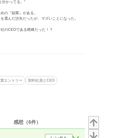
う分かってる。“
ための『副業』がある。
道を選んだ沙矢だったが、マズいことになった。
社のCEOである梶峰だった！？
大賞エントリー
契約社員とCEO
感想（6件）