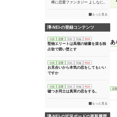
稀に恋愛ファンタジー よしなに。
もっと見る
濘-NEI-の登録コンテンツ
小説
恋愛
完結
長編
R18
あ
堅物エリートは高嶺の秘書を滾る独
占欲で囲い堕とす
小説
恋愛
完結
長編
R18
お見合いから本気の恋をしてもいい
ですか
小説
恋愛
完結
長編
R18
恋
嘘つき同士は真実の恋をする。
もっと見る
濘-NEI-の近況ボードの更新履歴